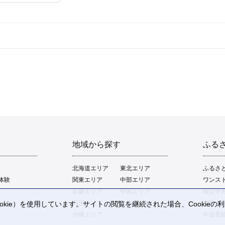
地域から探す
ふる
北海道エリア
東北エリア
ふるさ
体験
関東エリア
中部エリア
ワンス
近畿エリア
中国エリア
確定申
四国エリア
九州エリア
控除上
kie）を使用しています。サイトの閲覧を継続された場合、Cookie
。
沖縄エリア
年金受