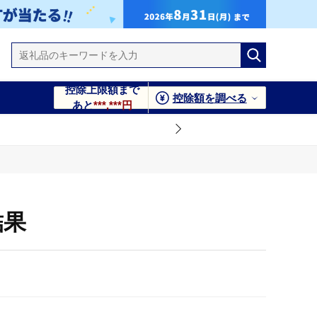
控除上限額まで
控除額を調べる
あと
***,***円
結果