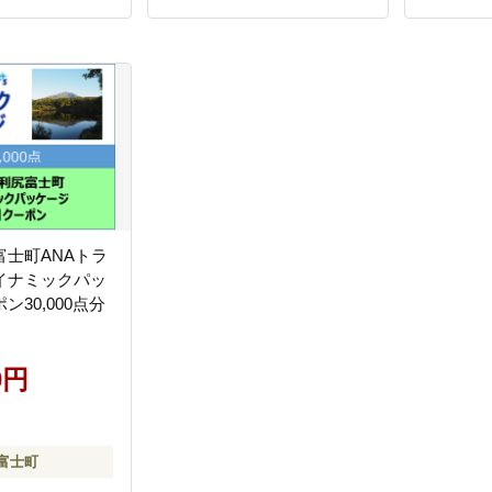
富士町ANAトラ
イナミックパッ
ン30,000点分
0円
富士町