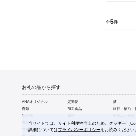
5
全
件
お礼の品から探す
ANAオリジナル
定期便
酒
肉類
加工食品
旅行・宿泊・
魚介類
麺類
日用品・雑貨
野菜
パン・菓子類
電化製品
当サイトでは、サイト利便性向上のため、クッキー（Coo
詳細については
プライバシーポリシー
をお読みください
フルーツ
卵・乳製品
ファッション