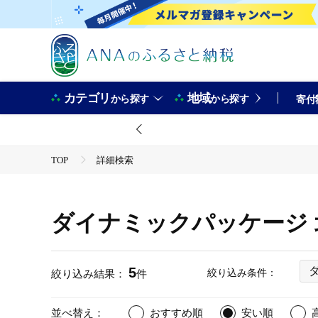
カテゴリ
地域
から探す
から探す
寄付
TOP
詳細検索
ダイナミックパッケージ 
5
絞り込み条件：
絞り込み結果：
件
並べ替え：
おすすめ順
安い順