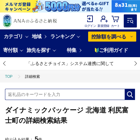
ログイン
新規登録
カート
カテゴリ
地域
ランキング
控除額を調べる
寄付額
旅先を探す
特集
ご利用ガイド
「ふるさとチョイス」システム連携に関して
TOP
詳細検索
ダイナミックパッケージ 北海道 利尻富
士町の詳細検索結果
5
絞り込み結果：
件