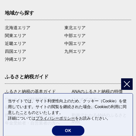
地域から探す
北海道エリア
東北エリア
関東エリア
中部エリア
近畿エリア
中国エリア
四国エリア
九州エリア
沖縄エリア
ふるさと納税ガイド
ふるさと納税の基本ガイド
ANAのふるさと納税の特徴
ワンストップ特例制度ガイド
はじめての方へ
当サイトでは、サイト利便性向上のため、クッキー（Cookie）を使
用しています。サイトの閲覧を継続された場合、Cookieの利用に同
確定申告のしかた
ふるさと納税の流れ
意したことものといたします。
控除上限額シミュレーション
動画でわかるANAのふるさと
詳細については
プライバシーポリシー
をお読みください。
納税
年金受給者・自営業者の方へ
OK