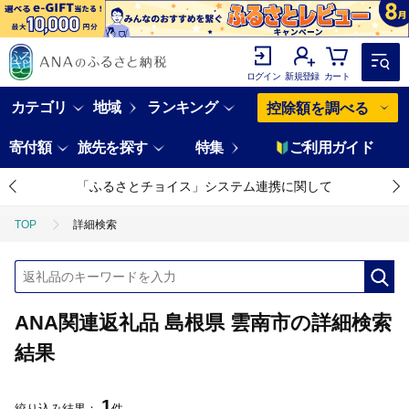
ログイン
新規登録
カート
カテゴリ
地域
ランキング
控除額を調べる
寄付額
旅先を探す
特集
ご利用ガイド
「ふるさとチョイス」システム連携に関して
TOP
詳細検索
ANA関連返礼品 島根県 雲南市の詳細検索
結果
1
絞り込み結果：
件