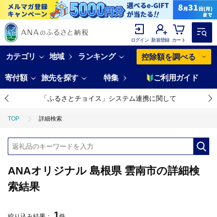
ログイン
新規登録
カート
カテゴリ
地域
ランキング
控除額を調べる
寄付額
旅先を探す
特集
ご利用ガイド
「ふるさとチョイス」システム連携に関して
TOP
詳細検索
ANAオリジナル 島根県 雲南市の詳細検
索結果
1
絞り込み結果：
件