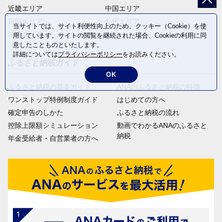
近畿エリア
中国エリア
四国エリア
九州エリア
当サイトでは、サイト利便性向上のため、クッキー（Cookie）を使
沖縄エリア
用しています。サイトの閲覧を継続された場合、Cookieの利用に同
意したことものといたします。
詳細については
プライバシーポリシー
をお読みください。
ふるさと納税ガイド
OK
ふるさと納税の基本ガイド
ANAのふるさと納税の特徴
ワンストップ特例制度ガイド
はじめての方へ
確定申告のしかた
ふるさと納税の流れ
控除上限額シミュレーション
動画でわかるANAのふるさと
納税
年金受給者・自営業者の方へ