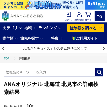
ログイン
新規登録
カート
カテゴリ
地域
ランキング
控除額を調べる
寄付額
旅先を探す
特集
ご利用ガイド
「ふるさとチョイス」システム連携に関して
TOP
詳細検索
ANAオリジナル 北海道 北見市の詳細検
索結果
10
絞り込み結果：
件