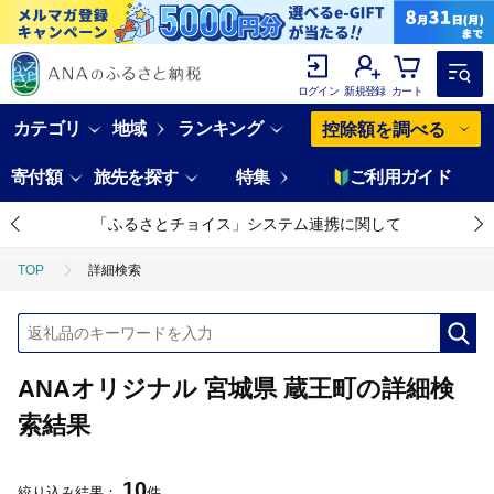
ログイン
新規登録
カート
カテゴリ
地域
ランキング
控除額を調べる
寄付額
旅先を探す
特集
ご利用ガイド
「ふるさとチョイス」システム連携に関して
TOP
詳細検索
ANAオリジナル 宮城県 蔵王町の詳細検
索結果
10
絞り込み結果：
件