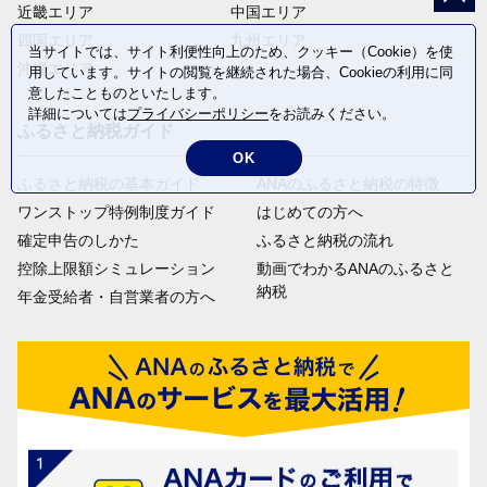
近畿エリア
中国エリア
四国エリア
九州エリア
当サイトでは、サイト利便性向上のため、クッキー（Cookie）を使
沖縄エリア
用しています。サイトの閲覧を継続された場合、Cookieの利用に同
意したことものといたします。
詳細については
プライバシーポリシー
をお読みください。
ふるさと納税ガイド
OK
ふるさと納税の基本ガイド
ANAのふるさと納税の特徴
ワンストップ特例制度ガイド
はじめての方へ
確定申告のしかた
ふるさと納税の流れ
控除上限額シミュレーション
動画でわかるANAのふるさと
納税
年金受給者・自営業者の方へ