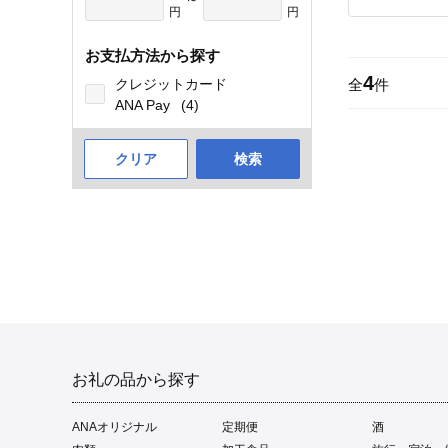
円
円
お支払方法から探す
4
クレジットカード
全
件
ANA Pay
(4)
クリア
検索
お礼の品から探す
ANAオリジナル
定期便
酒