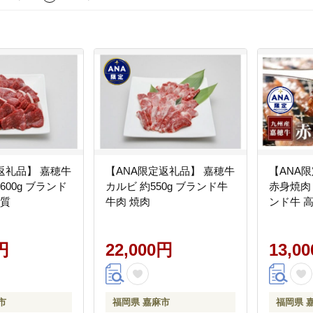
返礼品】 嘉穂牛
【ANA限定返礼品】 嘉穂牛
【ANA
600g ブランド
カルビ 約550g ブランド牛
赤身焼肉 
品質
牛肉 焼肉
ンド牛 
円
22,000円
13,0
市
福岡県 嘉麻市
福岡県 