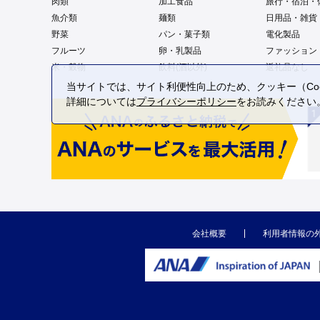
肉類
加工食品
旅行・宿泊・
魚介類
麺類
日用品・雑貨
野菜
パン・菓子類
電化製品
フルーツ
卵・乳製品
ファッション
米・穀物
飲料(酒以外)
返礼品なし
当サイトでは、サイト利便性向上のため、クッキー（Coo
詳細については
プライバシーポリシー
をお読みください
会社概要
利用者情報の