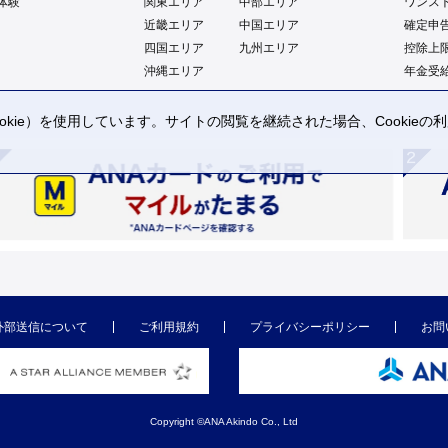
体験
関東エリア
中部エリア
ワンス
近畿エリア
中国エリア
確定申
四国エリア
九州エリア
控除上
沖縄エリア
年金受
kie）を使用しています。サイトの閲覧を継続された場合、Cookie
。
外部送信について
ご利用規約
プライバシーポリシー
お問
Copyright ©ANA Akindo Co., Ltd