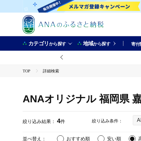
カテゴリ
地域
から探す
から探す
寄付
TOP
詳細検索
ANAオリジナル 福岡県
4
絞り込み条件：
絞り込み結果：
件
並べ替え：
おすすめ順
安い順