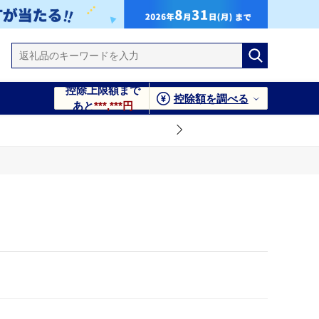
控除上限額まで
控除額を調べる
あと
***,***円