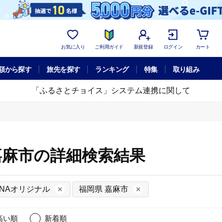
お気に入り
ご利用ガイド
新規登録
ログイン
カート
額から探す
旅先を探す
ランキング
特集
取り組み
「ふるさとチョイス」システム連携に関して
 嘉麻市の詳細検索結果
ANAオリジナル
福岡県 嘉麻市
高い順
新着順