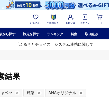
お気に入り
ご利用ガイド
新規登録
ログイン
カート
額から探す
旅先を探す
ランキング
特集
取り組み
「ふるさとチョイス」システム連携に関して
索結果
キャベツ
野菜
ANAオリジナル