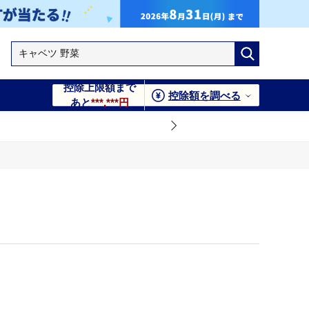
控除上限額まで
控除額を調べる
あと
***,***円