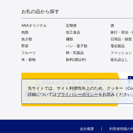
お礼の品から探す
ANAオリジナル
定期便
酒
肉類
加工食品
旅行・宿泊・
魚介類
麺類
日用品・雑貨
野菜
パン・菓子類
電化製品
フルーツ
卵・乳製品
ファッション
米・穀物
飲料(酒以外)
返礼品なし
当サイトでは、サイト利便性向上のため、クッキー（Coo
詳細については
プライバシーポリシー
をお読みください
会社概要
利用者情報の