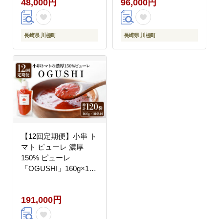
48,000円
96,000円
長崎県 川棚町
長崎県 川棚町
【12回定期便】小串 ト
マト ピューレ 濃厚
150% ピューレ
「OGUSHI」160g×10
本セット【草加家】
[OBH004]
191,000円