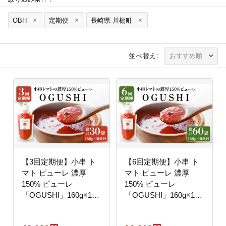
OBH
定期便
長崎県 川棚町
並べ替え:
【3回定期便】小串 ト
【6回定期便】小串 ト
マト ピューレ 濃厚
マト ピューレ 濃厚
150% ピューレ
150% ピューレ
「OGUSHI」160g×10
「OGUSHI」160g×10
本セット【草加家】
本セット【草加家】
[OBH002]
[OBH003]