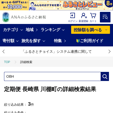
ログイン
新規登録
カート
カテゴリ
地域
ランキング
控除額を調べる
寄付額
旅先を探す
特集
ご利用ガイド
「ふるさとチョイス」システム連携に関して
TOP
詳細検索
定期便 長崎県 川棚町の詳細検索結果
3
絞り込み結果：
件
絞り込み条件：