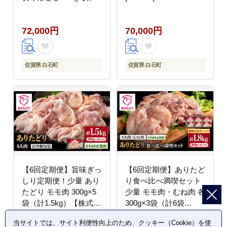
会社いろは精肉店】佐
賀産和牛 牛肉 すき焼き
72,000円
70,000円
しゃぶしゃぶ [IAG063]
佐賀県 白石町
佐賀県 白石町
【6回定期便】旨味ぎっ
【6回定期便】ありたど
しり定期便！少量 あり
り食べ比べ満喫セット
たどり モモ肉 300g×5
少量 モモ肉・むね肉 各
袋（計1.5kg）【株式会
300g×3袋（計6袋
社いろは精肉店】鶏肉
1.8kg）【株式会社いろ
当サイトでは、サイト利便性向上のため、クッキー（Cookie）を使
[IAG155]
は精肉店】鶏肉