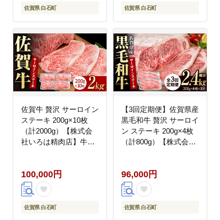
佐賀県 白石町
佐賀県 白石町
佐賀牛 贅沢 サーロイン
【3回定期便】佐賀県産
ステーキ 200g×10枚
黒毛和牛 贅沢 サーロイ
（計2000g）【株式会
ン ステーキ 200g×4枚
社いろは精肉店】牛肉
（計800g）【株式会社
[IAG049]
いろは精肉店】佐賀産
和牛 牛肉 [IAG102]
100,000円
96,000円
佐賀県 白石町
佐賀県 白石町