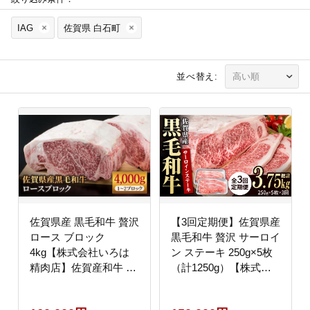
IAG
佐賀県 白石町
並べ替え:
佐賀県産 黒毛和牛 贅沢
【3回定期便】佐賀県産
ロース ブロック
黒毛和牛 贅沢 サーロイ
4kg【株式会社いろは
ン ステーキ 250g×5枚
精肉店】佐賀産和牛 牛
（計1250g）【株式会
肉 [IAG027]
社いろは精肉店】佐賀
産和牛 牛肉 [IAG093]