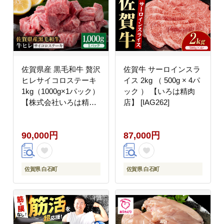
佐賀県産 黒毛和牛 贅沢
佐賀牛 サーロインスラ
ヒレサイコロステーキ
イス 2kg （ 500g × 4パ
1kg（1000g×1パック）
ック ） 【いろは精肉
【株式会社いろは精肉
店】 [IAG262]
店】佐賀産和牛 ステー
キ 牛肉 [IAG014]
90,000円
87,000円
佐賀県 白石町
佐賀県 白石町