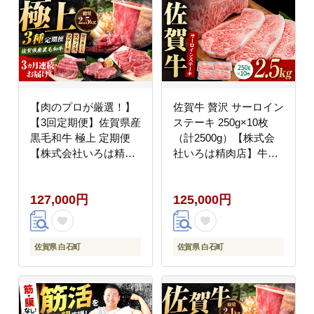
【肉のプロが厳選！】
佐賀牛 贅沢 サーロイン
【3回定期便】佐賀県産
ステーキ 250g×10枚
黒毛和牛 極上 定期便
（計2500g）【株式会
【株式会社いろは精肉
社いろは精肉店】牛肉
店】佐賀県産和牛 牛肉
[IAG055]
[IAG071]
127,000円
125,000円
佐賀県 白石町
佐賀県 白石町