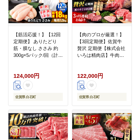
【筋活応援！】【12回
【肉のプロが厳選！】
定期便】 ありたどり
【3回定期便】佐賀牛
筋・膜なし ささみ 約
贅沢 定期便【株式会社
300g×5パック/回（計
いろは精肉店】牛肉
18kg）【株式会社いろ
[IAG074]
は精肉店】鶏肉
124,000円
122,000円
[IAG195]
佐賀県 白石町
佐賀県 白石町