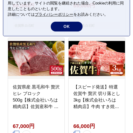
用しています。サイトの閲覧を継続された場合、Cookieの利用に同
69,000円
69,000円
[IAG161]
意したことものといたします。
詳細については
プライバシーポリシー
をお読みください。
佐賀県 白石町
佐賀県 白石町
OK
佐賀県産 黒毛和牛 贅沢
【スピード発送】特選
ヒレ ブロック
佐賀牛 贅沢 切り落とし
500g【株式会社いろは
3kg【株式会社いろは
精肉店】佐賀産和牛 牛
精肉店】牛肉 すき焼き
肉 [IAG036]
しゃぶしゃぶ [IAG131]
67,000円
66,000円