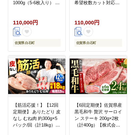
1000g（5-6枚入り） 希
希望枚数カット対応可
望枚数カット対応可能
能【株式会社いろは精
【株式会社いろは精肉
肉店】牛肉 [IAG038]
110,000円
110,000円
店】佐賀産和牛 牛肉
[IAG024]
佐賀県 白石町
佐賀県 白石町
【筋活応援！】【12回
【6回定期便】佐賀県産
定期便】 ありたどり 皮
黒毛和牛 贅沢 サーロイ
なし むね肉 約300g×5
ン ステーキ 200g×2枚
パック/回（計18kg）
（計400g）【株式会社
【株式会社いろは精肉
いろは精肉店】佐賀産