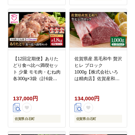
【12回定期便】ありた
佐賀県産 黒毛和牛 贅沢
どり食べ比べ満喫セッ
ヒレ ブロック
ト 少量 モモ肉・むね肉
1000g【株式会社いろ
各300g×3袋（計6袋
は精肉店】佐賀産和牛
1.8kg）【株式会社いろ
牛肉 [IAG025]
は精肉店】鶏肉
137,000円
134,000円
[IAG162]
佐賀県 白石町
佐賀県 白石町