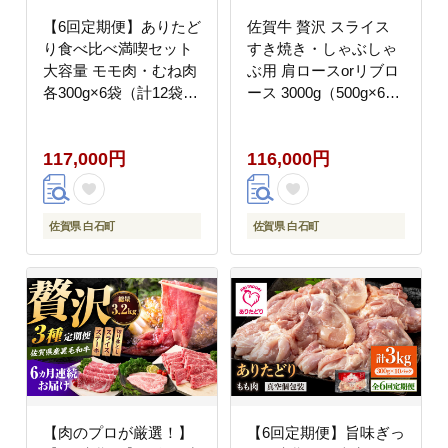
【6回定期便】ありたど
佐賀牛 贅沢 スライス
り食べ比べ満喫セット
すき焼き・しゃぶしゃ
大容量 モモ肉・むね肉
ぶ用 肩ロースorリブロ
各300g×6袋（計12袋
ース 3000g（500g×6パ
3.6kg）【株式会社いろ
ック）【株式会社いろ
は精肉店】鶏肉
は精肉店】 [IAG229]
117,000円
116,000円
[IAG164]
佐賀県 白石町
佐賀県 白石町
【肉のプロが厳選！】
【6回定期便】旨味ぎっ