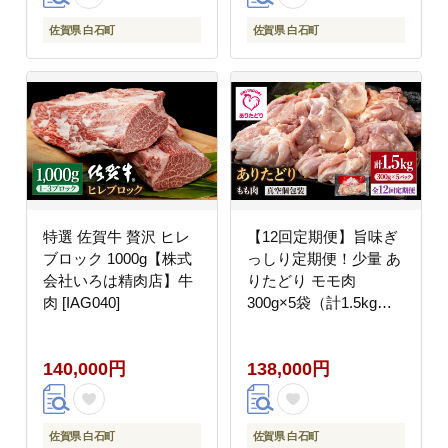
佐賀県 白石町
佐賀県 白石町
特選 佐賀牛 贅沢 ヒレ
【12回定期便】旨味ぎ
ブロック 1000g【株式
っしり定期便！少量 あ
会社いろは精肉店】牛
りたどり モモ肉
肉 [IAG040]
300g×5袋（計1.5kg）
【株式会社いろは精肉
店】鶏肉 [IAG156]
140,000円
138,000円
佐賀県 白石町
佐賀県 白石町