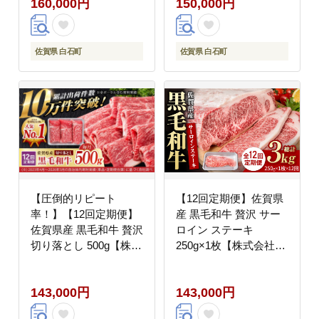
160,000円
150,000円
佐賀県 白石町
佐賀県 白石町
【圧倒的リピート
【12回定期便】佐賀県
率！】【12回定期便】
産 黒毛和牛 贅沢 サー
佐賀県産 黒毛和牛 贅沢
ロイン ステーキ
切り落とし 500g【株式
250g×1枚【株式会社い
会社いろは精肉店】佐
ろは精肉店】佐賀産和
賀産和牛 牛肉 すき焼き
牛 牛肉 [IAG086]
143,000円
143,000円
しゃぶしゃぶ [IAG064]