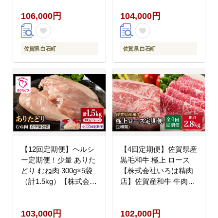
店】鶏肉 [IAG198]
和牛 牛肉 [IAG100]
106,000円
104,000円
佐賀県 白石町
佐賀県 白石町
【12回定期便】ヘルシ
【4回定期便】佐賀県産
ー定期便！少量 ありた
黒毛和牛 極上 ロース
どり むね肉 300g×5袋
【株式会社いろは精肉
（計1.5kg）【株式会社
店】佐賀産和牛 牛肉
いろは精肉店】鶏肉
[IAG123]
[IAG150]
103,000円
102,000円