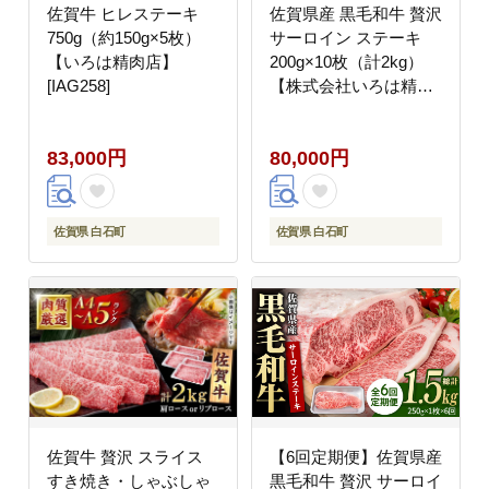
佐賀牛 ヒレステーキ
佐賀県産 黒毛和牛 贅沢
750g（約150g×5枚）
サーロイン ステーキ
【いろは精肉店】
200g×10枚（計2kg）
[IAG258]
【株式会社いろは精肉
店】佐賀産和牛 牛肉
[IAG023]
83,000円
80,000円
佐賀県 白石町
佐賀県 白石町
佐賀牛 贅沢 スライス
【6回定期便】佐賀県産
すき焼き・しゃぶしゃ
黒毛和牛 贅沢 サーロイ