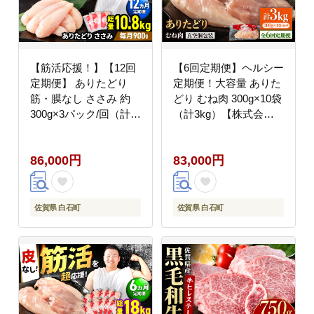
【筋活応援！】【12回
【6回定期便】ヘルシー
定期便】 ありたどり
定期便！大容量 ありた
筋・膜なし ささみ 約
どり むね肉 300g×10袋
300g×3パック/回（計
（計3kg）【株式会社
10.8kg）【株式会社い
いろは精肉店】鶏肉
ろは精肉店】鶏肉
[IAG152]
86,000円
83,000円
[IAG192]
佐賀県 白石町
佐賀県 白石町