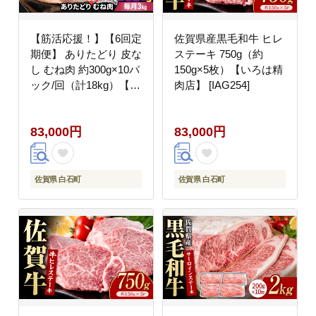
【筋活応援！】【6回定
佐賀県産黒毛和牛 ヒレ
期便】 ありたどり 皮な
ステーキ 750g（約
し むね肉 約300g×10パ
150g×5枚）【いろは精
ック/回（計18kg）【株
肉店】 [IAG254]
式会社いろは精肉店】
鶏肉 [IAG200]
83,000円
83,000円
佐賀県 白石町
佐賀県 白石町