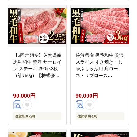
【3回定期便】佐賀県産
佐賀県産 黒毛和牛 贅沢
黒毛和牛 贅沢 サーロイ
スライス すき焼き・し
ン ステーキ 250g×3枚
ゃぶしゃぶ用 肩ロー
（計750g）【株式会社
ス・リブロース
いろは精肉店】佐賀産
3kg（500g×6パック）
和牛 牛肉 [IAG090]
【株式会社いろは精肉
90,000円
90,000円
店】佐賀産和牛 牛肉
[IAG010]
佐賀県 白石町
佐賀県 白石町