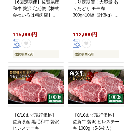
【6回定期便】佐賀県産
しり定期便！大容量 あ
和牛 贅沢 定期便【株式
りたどり モモ肉
会社いろは精肉店】佐
300g×10袋（計3kg）
賀産和牛 牛肉 [IAG069]
【株式会社いろは精肉
店】鶏肉 [IAG158]
115,000円
112,000円
佐賀県 白石町
佐賀県 白石町
【8/16まで現行価格】
【8/16まで現行価格】
佐賀県産 黒毛和牛 贅沢
佐賀牛 贅沢 ヒレステー
ヒレステーキ
キ 1000g（5-6枚入）