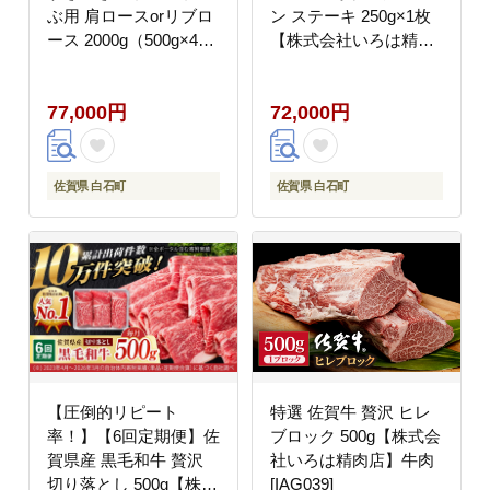
ぶ用 肩ロースorリブロ
ン ステーキ 250g×1枚
ース 2000g（500g×4パ
【株式会社いろは精肉
ック）【株式会社いろ
店】佐賀産和牛 牛肉
は精肉店】 [IAG228]
[IAG085]
77,000円
72,000円
佐賀県 白石町
佐賀県 白石町
【圧倒的リピート
特選 佐賀牛 贅沢 ヒレ
率！】【6回定期便】佐
ブロック 500g【株式会
賀県産 黒毛和牛 贅沢
社いろは精肉店】牛肉
切り落とし 500g【株式
[IAG039]