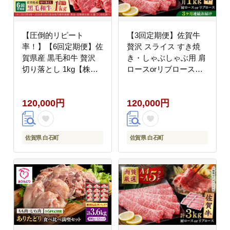
【圧倒的リピート
【3回定期便】佐賀牛
率！】【6回定期便】佐
贅沢 スライス すき焼
賀県産 黒毛和牛 贅沢
き・しゃぶしゃぶ用 肩
切り落とし 1kg【株式
ロースorリブロース
会社いろは精肉店】佐
1000g（500g×2パッ
賀産和牛 牛肉 すき焼き
ク）【株式会社いろは
120,000円
120,000円
しゃぶしゃぶ [IAG066]
精肉店】 [IAG222]
佐賀県 白石町
佐賀県 白石町