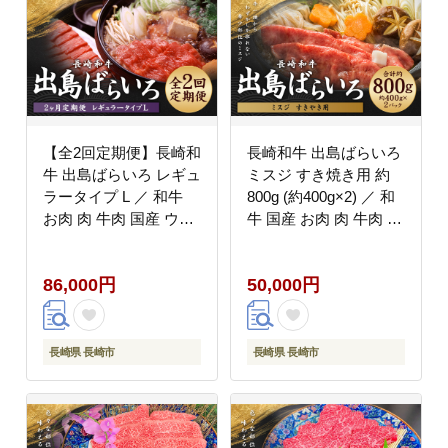
【全2回定期便】長崎和
長崎和牛 出島ばらいろ
牛 出島ばらいろ レギュ
ミスジ すき焼き用 約
ラータイプ L ／ 和牛
800g (約400g×2) ／ 和
お肉 肉 牛肉 国産 ウデ
牛 国産 お肉 肉 牛肉 長
モモ すき焼き しゃぶし
崎県 長崎市
ゃぶ 霜降り サーロイン
86,000円
50,000円
ブロック あぶり焼 化粧
箱入り 長崎県 長崎市
長崎県 長崎市
長崎県 長崎市