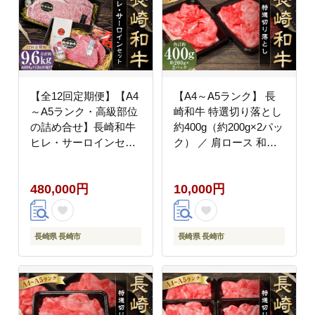
【全12回定期便】【A4
【A4～A5ランク】 長
～A5ランク・高級部位
崎和牛 特選切り落とし
の詰め合せ】長崎和牛
約400g（約200g×2パッ
ヒレ・サーロインセッ
ク） ／ 肩ロース 和牛
ト ／ 和牛 牛肉 肉 お肉
牛肉 お肉 肉 長崎県産
国産 長崎県 長崎市
国産 切落し 小分け パ
480,000円
10,000円
ック 冷凍 長崎県 長崎
市 meat shop FUKU
長崎県 長崎市
長崎県 長崎市