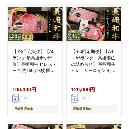
【全3回定期便】【A5
【全3回定期便】【A4
ランク 最高級希少部
～A5ランク・高級部位
位】長崎和牛 ヒレステ
の詰め合せ】 長崎和牛
ーキ 約150g×3枚 国産
ヒレ・サーロイン セッ
和牛 牛肉 お肉 肉
ト 計約2.4kg 和牛 牛肉
お肉 肉 国産 詰め合わ
100,000円
120,000円
せ 詰合せ
長崎県 長崎市
長崎県 長崎市