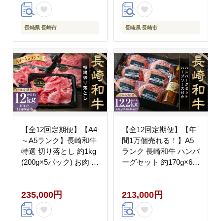
長崎県 長崎市
長崎県 長崎市
【全12回定期便】【A4
【全12回定期便】【年
～A5ランク】長崎和牛
間1万個売れる！】A5
特選 切り落とし 約1kg
ランク 長崎和牛 ハンバ
(200g×5パック) お肉 牛
ーグセット 約170g×6個
肉 肉 牛 和牛 国産牛 国
和牛 国産牛 牛肉 肉 お
産
肉 にく ハンバーグ
235,000円
213,000円