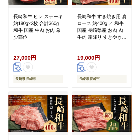
長崎和牛 ヒレ ステーキ
長崎和牛 すき焼き用 肩
約180g×2枚 合計360g
ロース 約400g ／ 和牛
和牛 国産 牛肉 お肉 希
国産 長崎県産 お肉 肉
少部位
牛肉 霜降り すきやき
長崎県 長崎市 肉の牛長
27,000円
19,000円
長崎県 長崎市
長崎県 長崎市