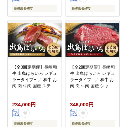
長崎県 長崎市
長崎県 長崎市
【全3回定期便】長崎和
【全2回定期便】長崎和
牛 出島ばらいろ レギュ
牛 出島ばらいろ レギュ
ラータイプH ／ 和牛 お
ラータイプ I ／ 和牛 お
肉 肉 牛肉 国産 ステー
肉 肉 牛肉 国産 シャト
キ ヒレ サーロイン ブ
ーブリアン ブロック サ
ロック あぶり焼 長崎県
ーロイン ミガキ ステー
234,000円
346,000円
長崎市
キ 長崎県 長崎市
長崎県 長崎市
長崎県 長崎市