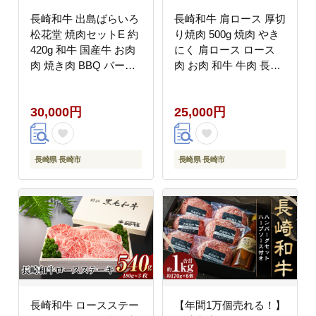
長崎和牛 出島ばらいろ
長崎和牛 肩ロース 厚切
松花堂 焼肉セットE 約
り焼肉 500g 焼肉 やき
420g 和牛 国産牛 お肉
にく 肩ロース ロース
肉 焼き肉 BBQ バーベ
肉 お肉 和牛 牛肉 長崎
キュー アウトドア 三角
県産
バラ ミスジ ヒウチ
30,000円
25,000円
長崎県 長崎市
長崎県 長崎市
長崎和牛 ロースステー
【年間1万個売れる！】