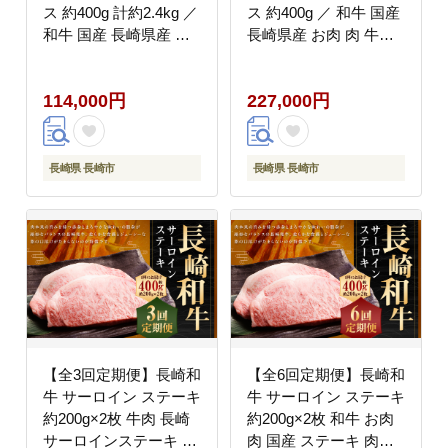
ス 約400g 計約2.4kg ／
ス 約400g ／ 和牛 国産
和牛 国産 長崎県産 お
長崎県産 お肉 肉 牛肉
肉 肉 牛肉 霜降り すき
霜降り すきやき 長崎県
やき 長崎県 長崎市 肉
長崎市 肉の牛長
114,000円
227,000円
の牛長
長崎県 長崎市
長崎県 長崎市
【全3回定期便】長崎和
【全6回定期便】長崎和
牛 サーロイン ステーキ
牛 サーロイン ステーキ
約200g×2枚 牛肉 長崎
約200g×2枚 和牛 お肉
サーロインステーキ 牛
肉 国産 ステーキ 肉の