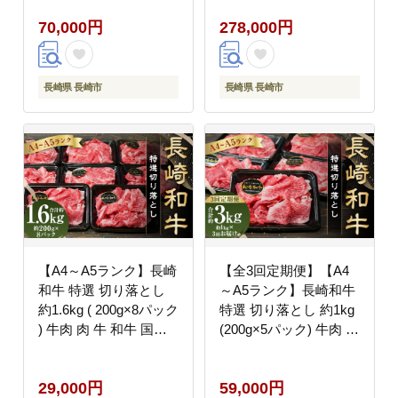
) 和牛 国産 お肉 牛肉
回 ) 和牛 国産 牛肉 お
70,000円
278,000円
ステーキ
肉 ステーキ
長崎県 長崎市
長崎県 長崎市
【A4～A5ランク】長崎
【全3回定期便】【A4
和牛 特選 切り落とし
～A5ランク】長崎和牛
約1.6kg ( 200g×8パック
特選 切り落とし 約1kg
) 牛肉 肉 牛 和牛 国産
(200g×5パック) 牛肉 肉
牛 国産 お肉 切落し き
牛 和牛 国産牛 国産 お
りおとし
肉
29,000円
59,000円