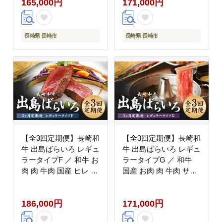
165,000円
171,000円
ウトドア サーロイン ブ
き焼き用 長崎県 長崎市
ロック ヒレ 長崎県 長
崎市
長崎県 長崎市
長崎県 長崎市
【全3回定期便】長崎和
【全3回定期便】長崎和
牛 出島ばらいろ レギュ
牛 出島ばらいろ レギュ
ラータイプF ／ 和牛 お
ラータイプG ／ 和牛
肉 肉 牛肉 国産 ヒレ サ
国産 お肉 肉 牛肉 サー
ーロイン ミスジ ヒウチ
ロイン ウデまたはモモ
焼肉 ステーキ すき焼
すき焼き しゃぶしゃぶ
186,000円
171,000円
鍋 長崎県 長崎市
長崎県 長崎市