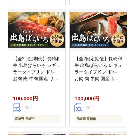
【全2回定期便】長崎和
【全2回定期便】長崎和
牛 出島ばらいろ レギュ
牛 出島ばらいろ レギュ
ラータイプ J ／ 和牛
ラータイプ K ／ 和牛
お肉 肉 牛肉 国産 サー
お肉 肉 牛肉 国産 サー
ロイン すき焼き 鍋 ス
ロイン ブロック ステー
テーキ 霜降り 化粧箱入
キ 鍋 しゃぶしゃぶ 長
100,000円
100,000円
り 長崎県 長崎市
崎県 長崎市
長崎県 長崎市
長崎県 長崎市