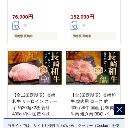
肉 牛 肉 お肉 和牛 国産
牛長
国産牛 赤身 冷凍 定期
76,000円
152,000円
便2人前 お祝い 焼肉
BBQ バーベキュー
長崎県 長崎市
長崎県 長崎市
【全12回定期便】長崎
【全3回定期便】長崎和
和牛 サーロイン ステー
牛 焼肉用 ロース 約
キ 約200g×2枚 合計
400g 和牛 国産 お肉 肉
400g 和牛 国産 牛肉 お
牛肉 焼き肉 BBQ バー
肉 冷凍 長崎
ベキュー 冷凍 長崎
当サイトでは、サイト利便性向上のため、クッキー（Cookie）を使