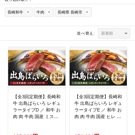
長崎和牛
牛肉
長崎県 長崎市
並べ替え:
【全3回定期便】長崎和
【全3回定期便】長崎和
牛 出島ばらいろ レギュ
牛 出島ばらいろ レギュ
ラータイプD ／ 和牛 お
ラータイプE ／ 和牛 お
肉 肉 牛肉 国産 ミスジ
肉 肉 牛肉 国産 ヒレ サ
ヒウチ 焼肉 焼き肉
ーロイン ブロック ステ
BBQ バーベキュー ア
ーキ モモまたはウデ す