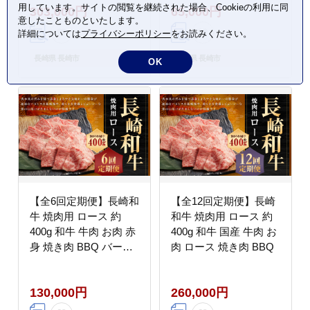
用しています。サイトの閲覧を継続された場合、Cookieの利用に同
303,000円
65,000円
意したことものといたします。
詳細については
プライバシーポリシー
をお読みください。
長崎県 長崎市
長崎県 長崎市
OK
【全6回定期便】長崎和
【全12回定期便】長崎
牛 焼肉用 ロース 約
和牛 焼肉用 ロース 約
400g 和牛 牛肉 お肉 赤
400g 和牛 国産 牛肉 お
身 焼き肉 BBQ バーベ
肉 ロース 焼き肉 BBQ
キュー お肉 長崎
130,000円
260,000円