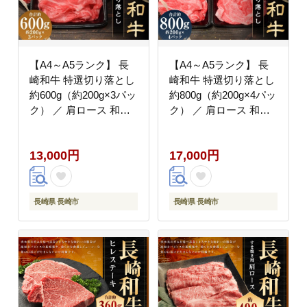
【A4～A5ランク】 長
【A4～A5ランク】 長
崎和牛 特選切り落とし
崎和牛 特選切り落とし
約600g（約200g×3パッ
約800g（約200g×4パッ
ク） ／ 肩ロース 和牛
ク） ／ 肩ロース 和牛
牛肉 お肉 肉 長崎県産
牛肉 お肉 肉 長崎県産
国産 切落し 小分け パ
国産 切落し 小分け パ
13,000円
17,000円
ック 冷凍 長崎県 長崎
ック 冷凍 長崎県 長崎
市 meat shop FUKU
市 meat shop FUKU
長崎県 長崎市
長崎県 長崎市