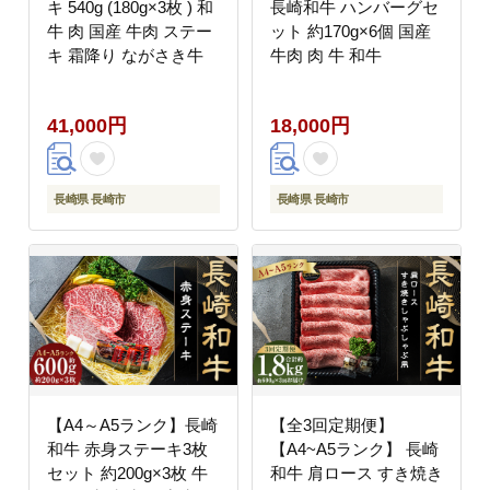
キ 540g (180g×3枚 ) 和
長崎和牛 ハンバーグセ
牛 肉 国産 牛肉 ステー
ット 約170g×6個 国産
キ 霜降り ながさき牛
牛肉 肉 牛 和牛
41,000円
18,000円
長崎県 長崎市
長崎県 長崎市
【A4～A5ランク】長崎
【全3回定期便】
和牛 赤身ステーキ3枚
【A4~A5ランク】 長崎
セット 約200g×3枚 牛
和牛 肩ロース すき焼き