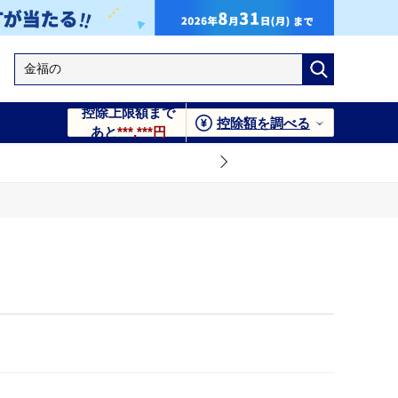
控除上限額まで
控除額を調べる
あと
***,***円