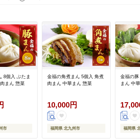
 8個入 ぶたま
金福の角煮まん 5個入 角煮
金福の豚ま
 肉まん 惣菜
肉まん 中華まん 惣菜
まん 中
円
10,000円
17,0
州市
福岡県 北九州市
福岡県 