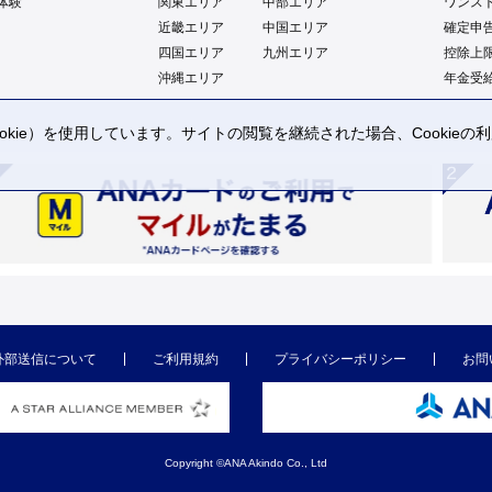
体験
関東エリア
中部エリア
ワンス
近畿エリア
中国エリア
確定申
四国エリア
九州エリア
控除上
沖縄エリア
年金受
kie）を使用しています。サイトの閲覧を継続された場合、Cookie
。
外部送信について
ご利用規約
プライバシーポリシー
お問
Copyright ©ANA Akindo Co., Ltd