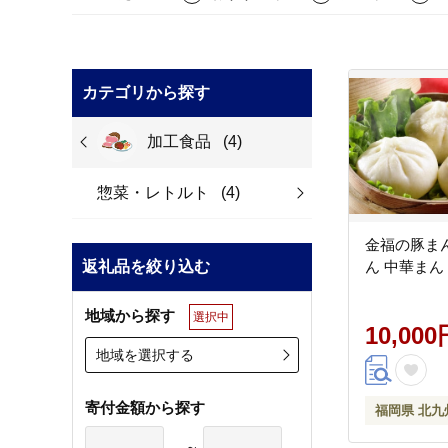
カテゴリから探す
加工食品
(4)
惣菜・レトルト
(4)
金福の豚まん
返礼品を絞り込む
ん 中華まん
地域から探す
選択中
10,000
地域を選択する
寄付金額から探す
福岡県 北九
～