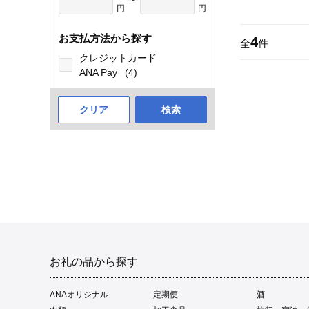
円
円
お支払方法から探す
4
全
件
クレジットカード
ANA Pay
(4)
クリア
検索
お礼の品から探す
ANAオリジナル
定期便
酒