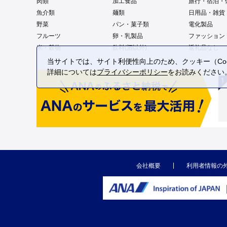
肉類
加工食品
旅行・宿泊・
魚介類
麺類
日用品・雑貨
野菜
パン・菓子類
電化製品
フルーツ
卵・乳製品
ファッション
米・穀物
飲料(酒以外)
返礼品なし
当サイトでは、サイト利便性向上のため、クッキー（Coo
詳細については
プライバシーポリシー
をお読みください
会社概要
利用者情報の