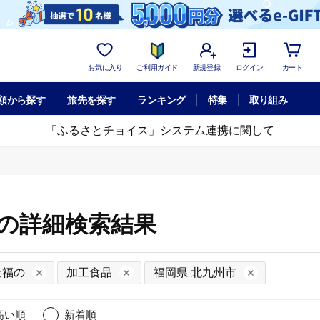
お気に入り
ご利用ガイド
新規登録
ログイン
カート
額から探す
旅先を探す
ランキング
特集
取り組み
「ふるさとチョイス」システム連携に関して
市の詳細検索結果
金福の
加工食品
福岡県 北九州市
高い順
新着順