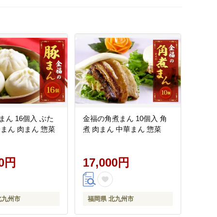
ん 16個入 ぶた
金福の角煮まん 10個入 角
華まん 肉まん 惣菜
煮 肉まん 中華まん 惣菜
00円
17,000円
北九州市
福岡県 北九州市