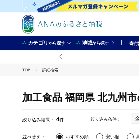
カテゴリ
地域
から探す
から探す
寄付
TOP
詳細検索
加工食品 福岡県 北九州
4
絞り込み条件：
絞り込み結果：
件
並べ替え：
おすすめ順
安い順