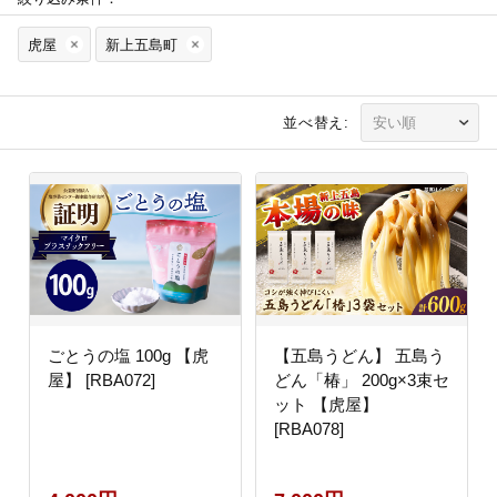
虎屋
新上五島町
並べ替え:
ごとうの塩 100g 【虎
【五島うどん】 五島う
屋】 [RBA072]
どん「椿」 200g×3束セ
ット 【虎屋】
[RBA078]