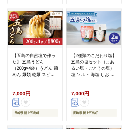
【五島の自然塩で作っ
【2種類のこだわり塩】
た】 五島うどん
五島の塩セット（まあ
（200g×4袋）うどん 麺
るい塩・ごとうの塩）
めん 麺類 乾麺 スピー
塩 ソルト 海塩 しお 調
ド発送 最短発送【虎
味料 塩 【虎屋】
屋】 [RBA058]
[RBA055]
7,000円
7,000円
長崎県 新上五島町
長崎県 新上五島町