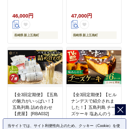
ーン付き お菓子 プリン
どん 180g×6袋 スープ
【虎屋】 [RBA048]
付【虎屋】 [RBA014]
46,000円
47,000円
長崎県 新上五島町
長崎県 新上五島町
【全3回定期便】【五島
【全3回定期便】【ヒル
の魅力がいっぱい！】
ナンデスで紹介されま
五島列島 詰め合わせ
した！】五島列島 チー
【虎屋】 [RBA032]
ズケーキ 塩あんのう 2
個 お菓子 ケーキ 【虎
当サイトでは、サイト利便性向上のため、クッキー（Cookie）を使
屋】 [RBA020]