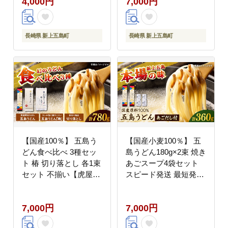
4,000円
7,000円
長崎県 新上五島町
長崎県 新上五島町
【国産100％】 五島う
【国産小麦100％】 五
どん食べ比べ 3種セッ
島うどん180g×2束 焼き
ト 椿 切り落とし 各1束
あごスープ4袋セット
セット 不揃い【虎屋】
スピード発送 最短発送
[RBA075]
【虎屋】 [RBA076]
7,000円
7,000円