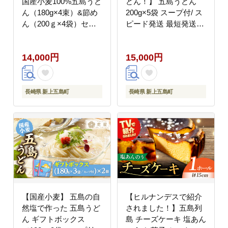
国産小麦100%五島うど
どん！】 五島うどん
ん（180g×4束）&節め
200g×5袋 スープ付/ ス
ん（200ｇ×4袋）セッ
ピード発送 最短発送
ト 乾麺 麺 うどん コシ
【虎屋】 [RBA001]
名物 手延べ 国産 ギフ
14,000円
15,000円
ト【虎屋】 [RBA083]
長崎県 新上五島町
長崎県 新上五島町
【国産小麦】 五島の自
【ヒルナンデスで紹介
然塩で作った 五島うど
されました！】五島列
ん ギフトボックス
島 チーズケーキ 塩あん