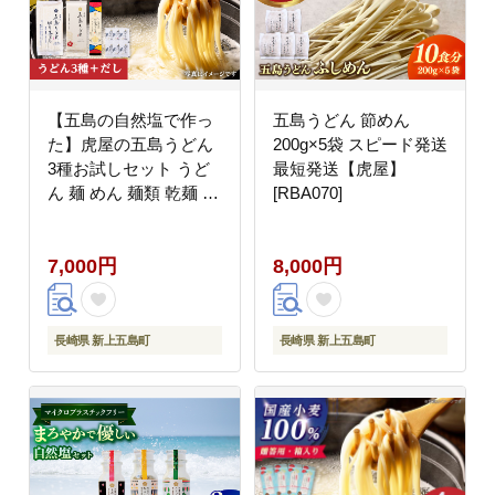
【五島の自然塩で作っ
五島うどん 節めん
た】虎屋の五島うどん
200g×5袋 スピード発送
3種お試しセット うど
最短発送【虎屋】
ん 麺 めん 麺類 乾麺 ス
[RBA070]
ピード発送 最短発送
【虎屋】 [RBA061]
7,000円
8,000円
長崎県 新上五島町
長崎県 新上五島町