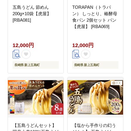
五島うどん 節めん
TORAPAN（トラパ
200g×10袋【虎屋】
ン） しっとり、椿酵母
[RBA081]
食パン 2個セット パン
【虎屋】 [RBA069]
12,000円
12,000円
長崎県 新上五島町
長崎県 新上五島町
【五島うどんセット】
【塩から手作りの幻う