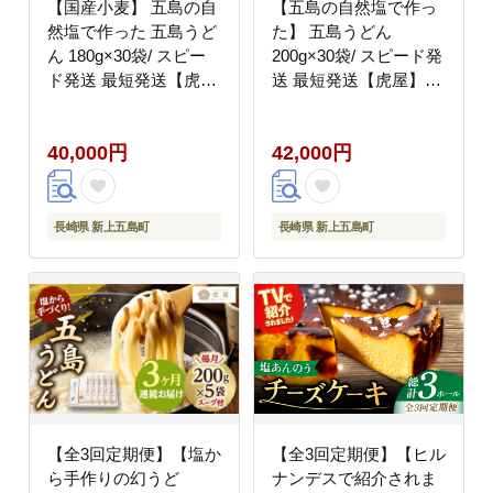
【国産小麦】 五島の自
【五島の自然塩で作っ
然塩で作った 五島うど
た】 五島うどん
ん 180g×30袋/ スピー
200g×30袋/ スピード発
ド発送 最短発送【虎
送 最短発送【虎屋】
屋】 [RBA038]
[RBA046]
40,000円
42,000円
長崎県 新上五島町
長崎県 新上五島町
【全3回定期便】【塩か
【全3回定期便】【ヒル
ら手作りの幻うど
ナンデスで紹介されま