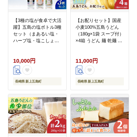
【3種の塩が食卓で大活
【お配りセット】国産
躍】五島の塩ボトル3種
小麦100%五島うどん
セット（まあるい塩・
（180g×1袋 スープ付）
ハーブ塩・塩こしょ
×4箱 うどん 麺 乾麺 麺
う） 調味料 塩 【虎
類 あご あごだし だし
屋】 [RBA056]
スープ【虎屋】
10,000円
11,000円
[RBA080]
長崎県 新上五島町
長崎県 新上五島町