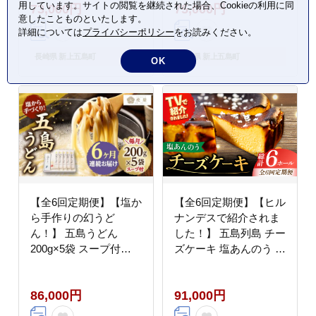
用しています。サイトの閲覧を継続された場合、Cookieの利用に同
73,000円
75,000円
意したことものといたします。
詳細については
プライバシーポリシー
をお読みください。
長崎県 新上五島町
長崎県 新上五島町
OK
【全6回定期便】【塩か
【全6回定期便】【ヒル
ら手作りの幻うど
ナンデスで紹介されま
ん！】 五島うどん
した！】 五島列島 チー
200g×5袋 スープ付
ズケーキ 塩あんのう お
【虎屋】 [RBA012]
菓子 ケーキ 【虎屋】
[RBA018]
86,000円
91,000円