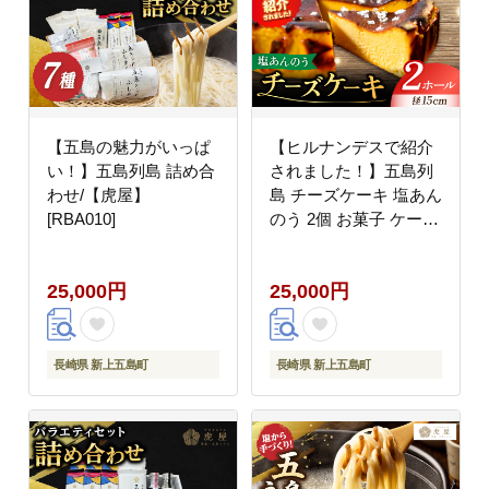
【五島の魅力がいっぱ
【ヒルナンデスで紹介
い！】五島列島 詰め合
されました！】五島列
わせ/【虎屋】
島 チーズケーキ 塩あん
[RBA010]
のう 2個 お菓子 ケーキ
スピード発送 最短発送
【虎屋】 [RBA004]
25,000円
25,000円
長崎県 新上五島町
長崎県 新上五島町