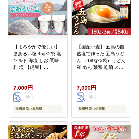
【まろやかで優しい】
【国産小麦】 五島の自
まあるい塩 45g×2袋 塩
然塩で作った 五島うど
ソルト 海塩 しお 調味
ん （180g×3袋）うどん
料 塩 【虎屋】
麺 めん 麺類 乾麺 スピ
[RBA054]
ード発送 最短発送【虎
屋】 [RBA057]
7,000円
7,000円
長崎県 新上五島町
長崎県 新上五島町