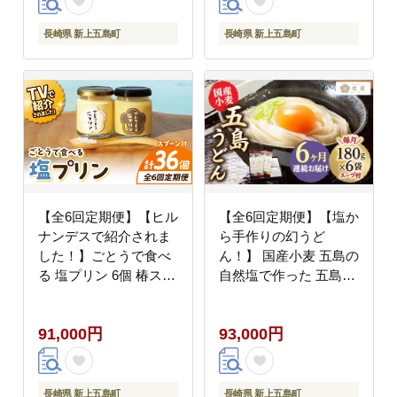
長崎県 新上五島町
長崎県 新上五島町
【全6回定期便】【ヒル
【全6回定期便】【塩か
ナンデスで紹介されま
ら手作りの幻うど
した！】ごとうで食べ
ん！】 国産小麦 五島の
る 塩プリン 6個 椿スプ
自然塩で作った 五島う
ーン付き お菓子 プリン
どん 180g×6袋 スープ
【虎屋】 [RBA049]
付【虎屋】 [RBA015]
91,000円
93,000円
長崎県 新上五島町
長崎県 新上五島町