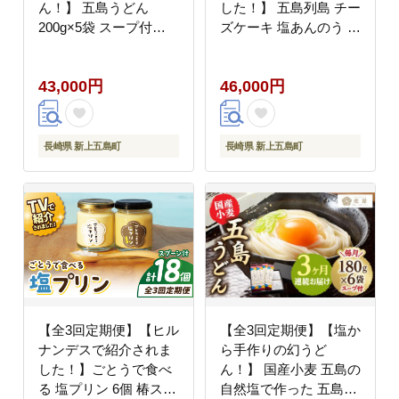
ん！】 五島うどん
した！】 五島列島 チー
200g×5袋 スープ付
ズケーキ 塩あんのう お
【虎屋】 [RBA011]
菓子 ケーキ 【虎屋】
[RBA017]
43,000円
46,000円
長崎県 新上五島町
長崎県 新上五島町
【全3回定期便】【ヒル
【全3回定期便】【塩か
ナンデスで紹介されま
ら手作りの幻うど
した！】ごとうで食べ
ん！】 国産小麦 五島の
る 塩プリン 6個 椿スプ
自然塩で作った 五島う