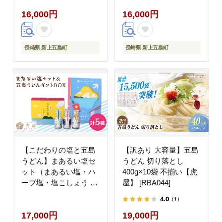
短発送【虎屋】
[RBA047]
16,000円
16,000円
[RBA002]
長崎県 新上五島町
長崎県 新上五島町
【こだわりの塩と五島
【訳あり 大容量】五島
うどん】まあるい塩セ
うどん 切り落とし
ット（まあるい塩・ハ
400g×10袋 不揃い【虎
ーブ塩・塩こしょう 各
屋】 [RBA044]
1本）＆ 国産小麦 五島
4.0
（1）
うどん ギフト
17,000円
19,000円
BOX（180g×3袋 スー