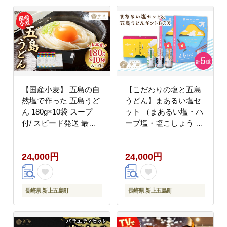
【国産小麦】 五島の自
【こだわりの塩と五島
然塩で作った 五島うど
うどん】まあるい塩セ
ん 180g×10袋 スープ
ット （まあるい塩・ハ
付/ スピード発送 最短
ーブ塩・塩こしょう 各
発送【虎屋】 [RBA036]
1本） ＆ 国産小麦 五島
うどん ギフト
24,000円
24,000円
BOX（180g×3袋 スー
プ付）×2箱 【虎屋】
[RBA043]
長崎県 新上五島町
長崎県 新上五島町