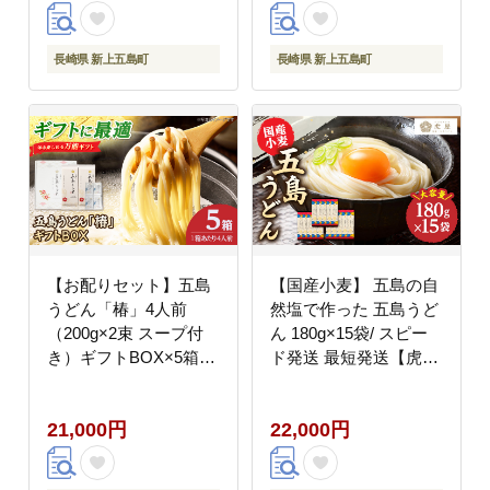
プ付）【虎屋】
[RBA042]
長崎県 新上五島町
長崎県 新上五島町
【お配りセット】五島
【国産小麦】 五島の自
うどん「椿」4人前
然塩で作った 五島うど
（200g×2束 スープ付
ん 180g×15袋/ スピー
き）ギフトBOX×5箱
ド発送 最短発送【虎
【虎屋】 [RBA082]
屋】 [RBA037]
21,000円
22,000円