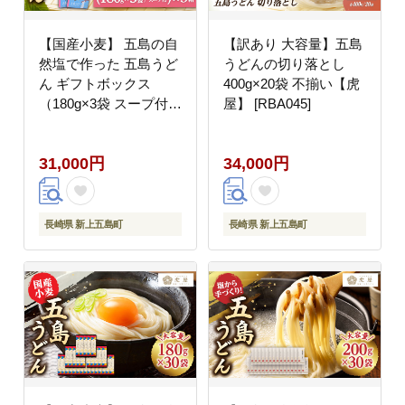
【国産小麦】 五島の自
【訳あり 大容量】五島
然塩で作った 五島うど
うどんの切り落とし
ん ギフトボックス
400g×20袋 不揃い【虎
（180g×3袋 スープ付）
屋】 [RBA045]
×5箱/ スピード発送 最
短発送【虎屋】
31,000円
34,000円
[RBA040]
長崎県 新上五島町
長崎県 新上五島町