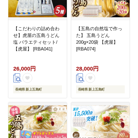
【こだわりの詰め合わ
【五島の自然塩で作っ
せ】虎屋の五島うどん
た】 五島うどん
塩 バラエティセット/
200g×20袋 【虎屋】
【虎屋】 [RBA041]
[RBA074]
26,000円
28,000円
長崎県 新上五島町
長崎県 新上五島町