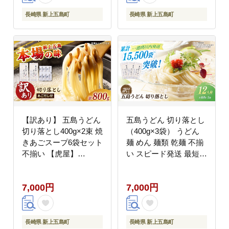
長崎県 新上五島町
長崎県 新上五島町
【訳あり】 五島うどん
五島うどん 切り落とし
切り落とし400g×2束 焼
（400g×3袋） うどん
きあごスープ6袋セット
麺 めん 麺類 乾麺 不揃
不揃い 【虎屋】
い スピード発送 最短発
[RBA077]
送【虎屋】 [RBA060]
7,000円
7,000円
長崎県 新上五島町
長崎県 新上五島町