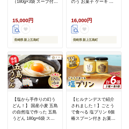
（180g×3袋 スープ付）
のう お菓子 ケーキ ス
×2箱/ スピード発送 最
ピード発送 最短発送
短発送【虎屋】
【虎屋】 [RBA003]
15,000円
16,000円
[RBA039]
長崎県 新上五島町
長崎県 新上五島町
【塩から手作りの幻う
【ヒルナンデスで紹介
どん！】 国産小麦 五島
されました！】ごとう
の自然塩で作った 五島
で食べる 塩プリン 6個
うどん 180g×6袋 スー
椿スプーン付き お菓子
プ付/ スピード発送 最
プリン 【虎屋】