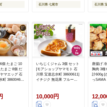
町
石川県 七尾市
石川県 
6個 たまご 10
いちじくジャム 3個 セット
唐揚げ 
泉たまご 8個 だ
[モアショップヤマモト 石
胸肉 3種
カヤマエッグ 石
川県 宝達志水町 38600611]
計600g
 38600467]
イチジク 無花果 フルーツ
っSAMA
桜っ子 能登鶏 ぷ
ジャム 砂糖不使用
386007
べ お試し
げ むね肉
円
10,000円
ない 国
12,0