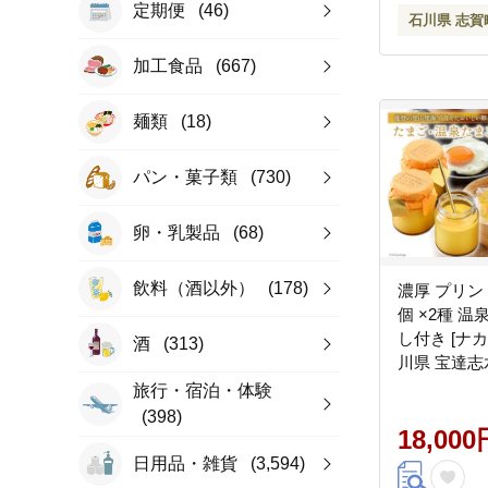
定期便
(46)
石川県 志賀
加工食品
(667)
麺類
(18)
パン・菓子類
(730)
卵・乳製品
(68)
飲料（酒以外）
(178)
濃厚 プリン 
個 ×2種 温
し付き [ナ
酒
(313)
川県 宝達志水町
卵 タマゴ 
旅行・宿泊・体験
りん 食べ比
(398)
18,000
日用品・雑貨
(3,594)