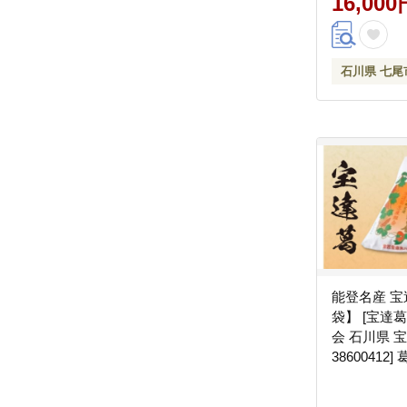
16,000
石川県 七尾
能登名産 宝達
袋】 [宝達
会 石川県 
38600412
り 葛餅 葛湯
イーツ