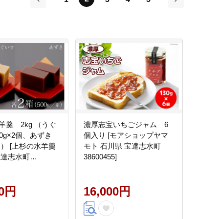
前
次
羊羹 2kg （うぐ
濃厚志宝いちごジャム 6
00g×2個、あずき
個入り [モアショップヤマ
2個） [上杉の水羊羹
モト 石川県 宝達志水町
宝達志水町
38600455]
48] 水ようかん 小豆
和菓子
00円
16,000円