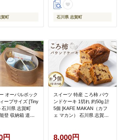
志賀町
石川県 志賀町
ー オーバルボック
スイーツ 特産 ころ柿 パウ
ィープサイズ [Tiny
ンドケーキ 1切れ 約50g 計
op 石川県 志賀町
5個 [KAFE MAKAN（カフ
] 能登 収納箱 道具
ェ マカン） 石川県 志賀町
 裁縫
CF2003] しっとり ザクザク
甘さ控えめ ラム酒 香る
00円
8,000円