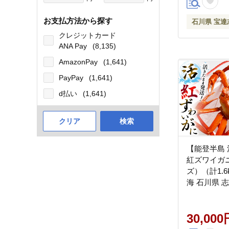
お支払方法から探す
石川県 宝達
クレジットカード
ANA Pay
(8,135)
AmazonPay
(1,641)
PayPay
(1,641)
d払い
(1,641)
クリア
検索
【能登半島 
紅ズワイガニ
ズ）（計1.6
海 石川県 志賀
蟹 カニ か
わいがに
30,000