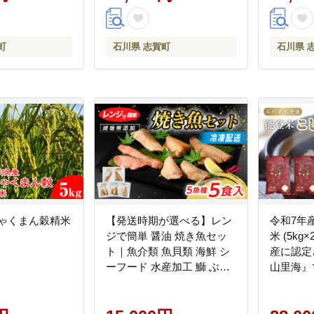
町
石川県 志賀町
石川県 
ひゃくまん穀精米
【発送時期が選べる】レン
令和7年
ジで簡単 醤油 焼き魚セッ
米 (5kg
ト｜魚介類 魚貝類 海鮮 シ
産に認定
ーフード 水産加工 鰤 ぶり
山里海』
河豚 ふぐ 鯖 さば 鮭 さけ
産 石川県
サーモン しゃけ 詰め合わ
6月～発
せ セット 夕飯 ご飯 簡単調