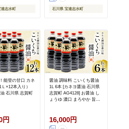
宝達志水町
石川県 宝達志水町
！能登の甘口 カネ
醤油 調味料 こいくち醤油
1Ｌ×12本入り）
1L 6本 [カネヨ醤油 石川県
醤油 石川県 志賀町
志賀町 AG4128] お醤油 し
ょうゆ 濃口 まろやか 旨味
うまみ 甘み あまみ 大容量
1リットル 6本セット セッ
00円
ト 常温保存 手作り てづく
16,000円
り ふるさと納税