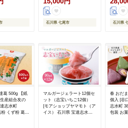
円
15,000円
28,0
理 簡単ご飯 石川県 七尾市
能登
市
石川県 七尾市
石川県 
葛 500g 【紙
マルガージェラート12個セ
春 おだま
葛生産組合友の
ット（志宝いちご12個）
個入 [谷
宝達志水町
[モアショップヤマモト（ア
志水町 38
] 葛粉 くず粉 葛切
イス） 石川県 宝達志水町
包装 お
 和菓子 菓子 ス
38600457]
手作り 
銘菓