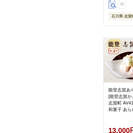
石川県 志賀
能登志賀あら
[能登志賀か
志賀町 AV41
和菓子 あら
手づくり
13,000