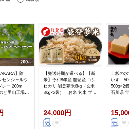
BAKARA】除
【発送時期が選べる】【新
上杉の水
ッセンシャルウ
米】令和8年産 能登産 コシ
いす 5
ー 200ml
ヒカリ 能登夢米6kg（玄米
500g×
（のと里山工場）
3kg×2袋）｜お米 玄米 ブラ
石川県 
BH4105]
ンド米 こしひかり 石川県
386004
七尾市 能登 復興 復興支援
きなこ 
円
24,000円
15,0