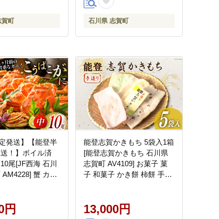
志賀町
石川県 志賀町
定発送】【能登半
能登志賀かきもち 5袋入1箱
直送！】ボイル済
[能登志賀かきもち 石川県
10尾[JF西海 石川
志賀町 AV4109] お菓子 菓
AM4228] 蟹 カニ
子 和菓子 かき餅 柿餅 手づ
ワイガニ セコガニ
くり
子
00円
13,000円