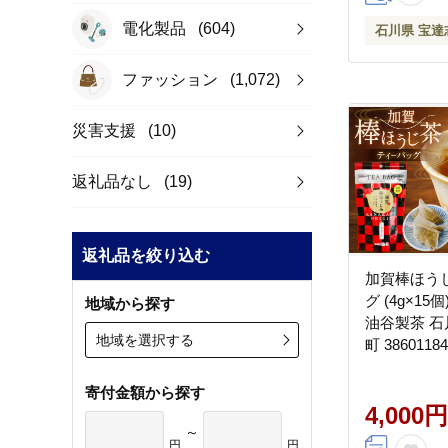
電化製品
(604)
石川県 宝達
ファッション
(1,072)
災害支援
(10)
返礼品なし
(19)
返礼品を絞り込む
加賀棒ほう
グ (4g×15
地域から探す
油谷製茶 石
地域を選択する
町 386011
ック ほうじ
茶 くき茶 
寄付金額から探す
国産 ティー
4,000円
～
し 棒茶
円
円