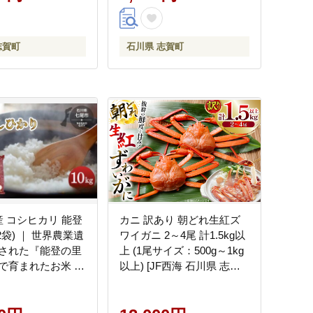
志賀町
石川県 志賀町
産 コシヒカリ 能登
カニ 訳あり 朝どれ生紅ズ
×2袋) ｜ 世界農業遺
ワイガニ 2～4尾 計1.5kg以
された『能登の里
上 (1尾サイズ：500g～1kg
で育まれたお米 国
以上) [JF西海 石川県 志賀
 七尾市 ※2026年
町 sk17jkf30064] かに 蟹 紅
送
ズワイ 紅ズワイガニ 生 ズ
ワイ ずわい ずわい蟹 ズワ