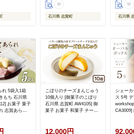
町
石川県 志賀町
石川県 
れ 5袋入1箱
こぼりのチーズまんじゅう
シェーカ
きもち 石川県
10個入り [御菓子のこぼり
ス 5号 デ
12] お菓子 菓子
石川県 志賀町 AW4105] 御
worksh
れ 志賀あられ
菓子 お菓子 和菓子 チーズ
CA3009
まんじゅう まんじゅう 饅
箱 手工芸
頭 10個
円
12,000円
92,0