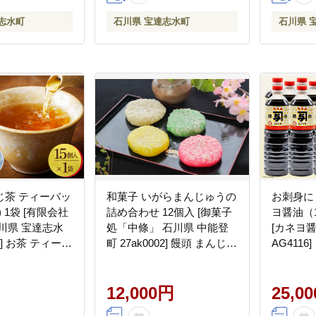
志水町
石川県 宝達志水町
石川県 
じ茶 ティーバッ
和菓子 いがらまんじゅうの
お刺身に
個) 1袋 [有限会社
詰め合わせ 12個入 [御菓子
ヨ醤油（
川県 宝達志水
処「中條」 石川県 中能登
[カネヨ
84] お茶 ティーパ
町 27ak0002] 饅頭 まんじゅ
AG4116]
ちゃ 焙じ茶 茎
う 粒餡 ゆず餡 チーズ さつ
くきちゃ 日本茶
まいも 桜餡 こし餡
ラテ 焙煎 水出
12,000円
25,0