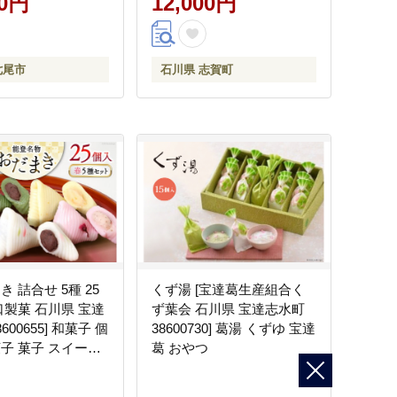
00円
12,000円
イガニ 姿 カニ鍋 カニしゃ
ぶ カニ爪 規格外 足折れ 魚
介 海産物 能登
七尾市
石川県 志賀町
き 詰合せ 5種 25
くず湯 [宝達葛生産組合く
口製菓 石川県 宝達
ず葉会 石川県 宝達志水町
600655] 和菓子 個
38600730] 葛湯 くずゆ 宝達
菓子 菓子 スイーツ
葛 おやつ
餅 餅菓子 能任銘菓