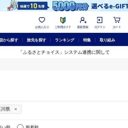
お気に入り
ご利用ガイド
新規登録
ログイン
カート
額から探す
旅先を探す
ランキング
特集
取り組み
「ふるさとチョイス」システム連携に関して
石川県
高い順
新着順