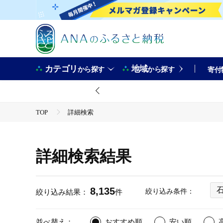
カテゴリ
地域
から探す
から探す
寄付
TOP
詳細検索
詳細検索結果
8,135
絞り込み条件：
絞り込み結果：
件
並べ替え：
おすすめ順
安い順