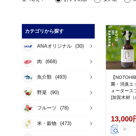
カテゴリから探す
ANAオリジナル
(30)
肉
(668)
魚介類
(493)
【NOTOHI
菌・消臭エ
ォータースプレ
野菜
(90)
[加賀木材
石川県 志賀町 
フルーツ
(78)
13,000
米・穀物
(473)