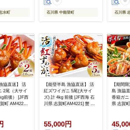
志水町
石川県 中能登町
石川県 
漁協直送】 活
【能登半島 漁協直送】 活
【期間限
 2尾（大サイ
紅ズワイガニ 5尾(大サイ
島 漁協
kg前後） [JF西
ズ) 計 4kg 前後 [JF西海 石
香箱ガニ 
町 AM4220]
川県 志賀町AM4221] 蟹 カ
県 志賀町 
に ズワイガニ ず
ニ かに ズワイガニ ずわい
かに ズ
がに
メス 内
円
55,000円
45,0