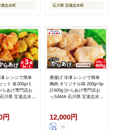
宝達志水町
石川県 宝達志水町
冷凍 レンジで簡単
唐揚げ 冷凍 レンジで簡単
セット 各200g×1
胸肉 オリジナル味 200g×3p
 [からあげ専門店お
計600g [からあげ専門店お
 石川県 宝達志水町
っSAMA 石川県 宝達志水町
99] から揚げ からあ
38600801] から揚げ からあ
 レンジ 下味 揚げ
げ むね肉 レンジ 下味 揚げ
産 セット 食べ比べ
00円
ない 国産
12,000円