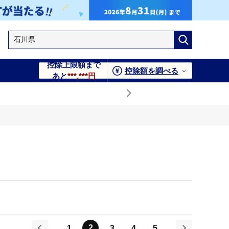
控除上限額まで
控除額を調べる
あと
***,***円
2
1
3
4
5