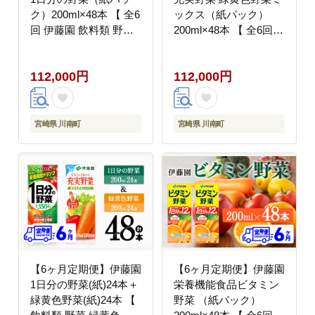
ク）200ml×48本 【 全6
ックス（紙パック）
回 伊藤園 飲料類 野菜
200ml×48本 【 全6回
ジュース 野菜 ジュース
伊藤園 飲料類 野菜ジュ
ミックスジュース 飲み
ース 野菜 ジュース ミ
112,000円
112,000円
もの】[C07356t6]
ックスジュース 飲みも
の 】[C07360t6]
宮崎県 川南町
宮崎県 川南町
【6ヶ月定期便】伊藤園
【6ヶ月定期便】伊藤園
1日分の野菜(紙)24本＋
栄養機能食品ビタミン
緑黄色野菜(紙)24本 【
野菜 （紙パック）