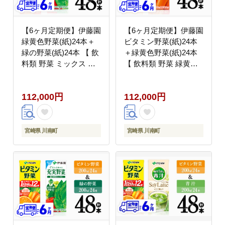
【6ヶ月定期便】伊藤園
【6ヶ月定期便】伊藤園
緑黄色野菜(紙)24本＋
ビタミン野菜(紙)24本
緑の野菜(紙)24本 【 飲
＋緑黄色野菜(紙)24本
料類 野菜 ミックス 緑
【 飲料類 野菜 緑黄色
の野菜 ジュース セット
野菜 ビタミン野菜 ジュ
詰め合わせ 飲みもの 全
ース セット 詰め合わせ
112,000円
112,000円
6回 】[C07370t6]
飲みもの 】[C07372t6]
宮崎県 川南町
宮崎県 川南町