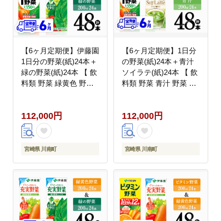
【6ヶ月定期便】伊藤園
【6ヶ月定期便】1日分
1日分の野菜(紙)24本＋
の野菜(紙)24本＋青汁
緑の野菜(紙)24本 【 飲
ソイラテ(紙)24本 【 飲
料類 野菜 緑黄色 野菜
料類 野菜 青汁 野菜 ジ
ジュース セット 詰め合
ュース セット 詰め合わ
わせ 飲みもの 全6回 】
せ 飲みもの 全6回 】
112,000円
112,000円
[C07368t6]
[C07369t6]
宮崎県 川南町
宮崎県 川南町