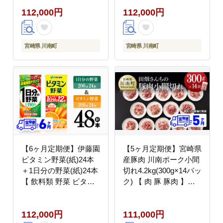
菜 ジュース ミックスジ
もの 全6回 】
112,000円
112,000円
ュース 飲みもの 】
[C07366t6]
[C07362t6]
宮崎県 川南町
宮崎県 川南町
【6ヶ月定期便】伊藤園
【5ヶ月定期便】宮崎県
ビタミン野菜(紙)24本
産豚肉 川南ポーク小間
＋1日分の野菜(紙)24本
切れ4.2kg(300g×14パッ
【 飲料類 野菜 ビタミ
ク) 【 肉 豚 豚肉 】
ン 野菜ジュース セット
[B05003t5]
詰め合わせ 飲みもの 】
112,000円
111,000円
[C07373t6]