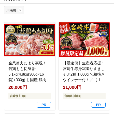
川南町
企業努力により実現！
【最速便】生産者応援！
若鶏もも切身 計
宮崎牛赤身霜降りすきし
5.1kg(4.8kg(300g×16
ゃぶ2種 1,000g ＼粗挽き
袋)+300g)【 国産 鶏肉
ウインナー付！／【 1kg
肉 とり もも肉 モモ
肉 牛肉 ミヤチク スライ
20,000円
21,000円
5.1kg からあげ 唐揚げ
ス すき焼き しゃぶしゃ
チキン南蛮 送料無料 】
宮崎県 川南町
ぶ 】 [B00611-ss]
宮崎県 川南町
[C00711]