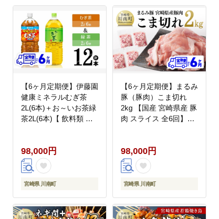
【6ヶ月定期便】伊藤園
【6ヶ月定期便】まるみ
健康ミネラルむぎ茶
豚（豚肉）こま切れ
2L(6本)＋お～いお茶緑
2kg 【国産 宮崎県産 豚
茶2L(6本)【 飲料類 お
肉 スライス 全6回】
茶 麦茶 緑茶 PET セッ
[D05308t6]
ト 詰め合わせ 飲みもの
98,000円
98,000円
全6回 】[C07335t6]
宮崎県 川南町
宮崎県 川南町