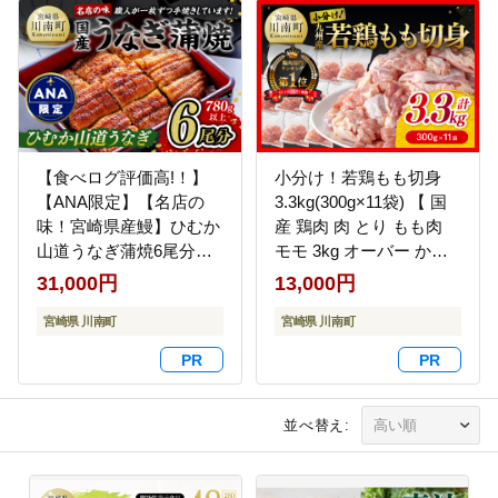
【食べログ評価高!！】
小分け！若鶏もも切身
【ANA限定】【名店の
3.3kg(300g×11袋) 【 国
味！宮崎県産鰻】ひむか
産 鶏肉 肉 とり もも肉
山道うなぎ蒲焼6尾分
モモ 3kg オーバー から
(780g以上) 【 国産 うな
あげ 唐揚げ チキン南蛮
31,000円
13,000円
ぎ ウナギ 鰻 】 [B08413]
送料無料 】 [C00712]
宮崎県 川南町
宮崎県 川南町
並べ替え: