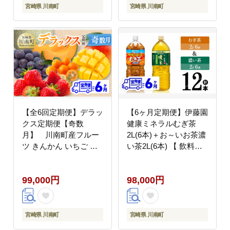
[C11127t3]
州 宮崎県 送料無料 】
宮崎県 川南町
宮崎県 川南町
[C11130t3]
【全6回定期便】デラッ
【6ヶ月定期便】伊藤園
クス定期便【奇数
健康ミネラルむぎ茶
月】 川南町産フルー
2L(6本)＋お～いお茶濃
ツ きんかん いちご フ
い茶2L(6本) 【 飲料類
ルーツくだもの 完熟マ
麦茶 緑茶 PET セット
ンゴー ぶどう ピオーネ
詰め合わせ 飲みもの 全
99,000円
98,000円
果物 フルーツ 赤肉 フ
6回 】[C07336t6]
ルーツ メロン フルーツ
[C11719t6]
宮崎県 川南町
宮崎県 川南町