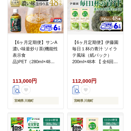
【6ヶ月定期便】サンA
【6ヶ月定期便】伊藤園
濃い味釜炒り茶(機能性
毎日１杯の青汁 ソイラ
表示食
テ風味（紙パック）
品)PET（280ml×48
200ml×48本 【 全6回
本） 【 お茶 釜炒り茶
飲料類 青汁飲料 低カロ
飲料お茶 ペットボトル
リー ジュース 飲みもの
113,000円
112,000円
お茶 長期保存お茶 備蓄
】[C07364t6]
お茶 】[C03048t6]
宮崎県 川南町
宮崎県 川南町