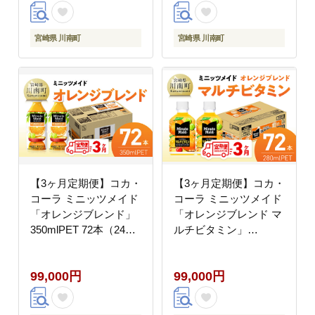
時間 おうちごはん 定期
便 送料無料 】
[C05304t6]
宮崎県 川南町
宮崎県 川南町
【3ヶ月定期便】コカ・
【3ヶ月定期便】コカ・
コーラ ミニッツメイド
コーラ ミニッツメイド
「オレンジブレンド」
「オレンジブレンド マ
350mlPET 72本（24本
ルチビタミン」
×3箱） 【 ふるさと納
280mlPET 72本（24本
税 飲料 オレンジ ジュ
×3箱） 【 ふるさと納
99,000円
99,000円
ース ミックス ブレンド
税 飲料 オレンジ ジュ
PET 川南町 国内産 九
ース ミックス ブレンド
州 宮崎県 送料無料 】
PET 川南町 国内産 九