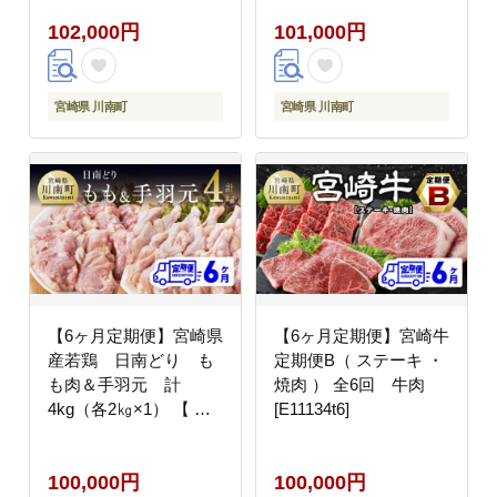
全6回 】[C07334t6]
102,000円
101,000円
宮崎県 川南町
宮崎県 川南町
【6ヶ月定期便】宮崎県
【6ヶ月定期便】宮崎牛
産若鶏 日南どり も
定期便B（ ステーキ ・
も肉＆手羽元 計
焼肉 ） 全6回 牛肉
4kg（各2㎏×1） 【 ふ
[E11134t6]
るさと納税 鶏肉 鶏 若
鶏 もも 手羽元 セット
100,000円
100,000円
宮崎県産 川南町 おうち