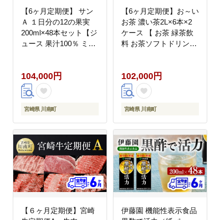
【6ヶ月定期便】 サン
【6ヶ月定期便】お～い
Ａ １日分の12の果実
お茶 濃い茶2L×6本×2
200ml×48本セット【ジ
ケース 【 お茶 緑茶飲
ュース 果汁100％ ミッ
料 お茶ソフトドリンク
クスジュース フルーツ
お茶ペットボトル お茶
ジュース 全6回】
お茶 備蓄 お茶 宮崎県
104,000円
102,000円
[C03063t6]
川南町 お茶 お～いお茶
】 [C07333t6]
宮崎県 川南町
宮崎県 川南町
【６ヶ月定期便】宮崎
伊藤園 機能性表示食品