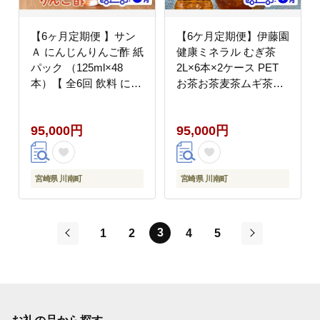
【6ヶ月定期便 】サン
【6ケ月定期便】伊藤園
Ａ にんじんりんご酢 紙
健康ミネラル むぎ茶
パック （125ml×48
2L×6本×2ケース PET
本）【 全6回 飲料 にん
お茶お茶麦茶ムギ茶飲
じん 人参 ニンジン り
料お茶麦茶水分補給お
んご酢 黒酢 りんご果汁
茶麦茶備蓄お茶ソフト
95,000円
95,000円
紙パック 長期保存 備蓄
ドリンクお茶麦茶ペッ
送料無料】[C03069t6]
トボトルお茶麦茶カフ
ェインゼロお茶麦茶カ
ロリーゼロお茶麦茶
宮崎県 川南町
宮崎県 川南町
[D07359t6]
3
1
2
4
5
前
次