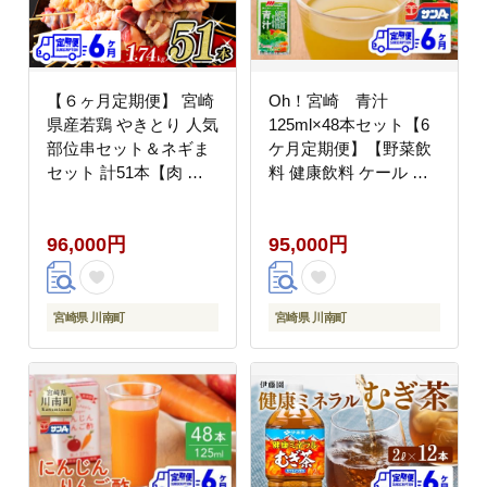
【６ヶ月定期便】 宮崎
Oh！宮崎 青汁
県産若鶏 やきとり 人気
125ml×48本セット【6
部位串セット＆ネギま
ケ月定期便】【野菜飲
セット 計51本【肉 鶏
料 健康飲料 ケール や
肉 国産 九州産 宮崎県
さい 健康 美容 全6回】
産 若鶏 焼鳥 やきとり
[C03054t6]
96,000円
95,000円
BBQ バーベキュー】
[D07805t6]
宮崎県 川南町
宮崎県 川南町