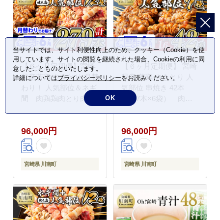
当サイトでは、サイト利便性向上のため、クッキー（Cookie）を使
用しています。サイトの閲覧を継続された場合、Cookieの利用に同
【６ヶ月定期便】宮崎
【６ヶ月定期便】 宮崎
意したことものといたします。
県産若鶏 やきとり 月替
県産 若鶏 やきとり 人
詳細については
プライバシーポリシー
をお読みください。
わり！ 人気部位＆ネギ
気部位 串焼き 42本
間 肉鶏鶏肉とり肉国
（各7本×6袋） 肉鶏
OK
産鶏肉九州産鶏肉宮崎
鶏肉とり肉国産鶏肉九
県産鶏肉若鶏焼鳥やき
州産鶏肉宮崎県産鶏肉
96,000円
96,000円
とりグランピングBBQ
若鶏焼鳥やきとりグラ
キャンプ鶏肉送料無料
ンピングBBQキャンプ
鶏肉 [D07806t6]
鶏肉送料無料鶏肉
[D07804t6]
宮崎県 川南町
宮崎県 川南町