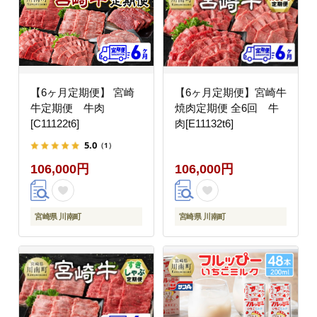
【6ヶ月定期便】 宮崎
【6ヶ月定期便】宮崎牛
牛定期便 牛肉
焼肉定期便 全6回 牛
[C11122t6]
肉[E11132t6]
5.0
（1）
106,000円
106,000円
宮崎県 川南町
宮崎県 川南町