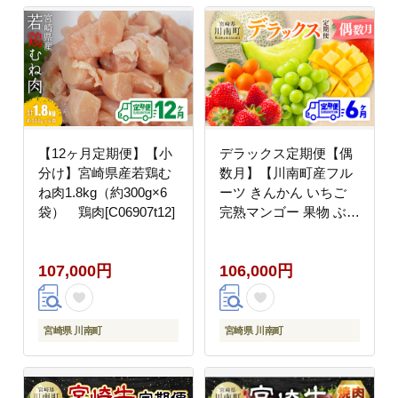
【12ヶ月定期便】【小
デラックス定期便【偶
分け】宮崎県産若鶏む
数月】【川南町産フル
ね肉1.8kg（約300g×6
ーツ きんかん いちご
袋） 鶏肉[C06907t12]
完熟マンゴー 果物 ぶど
う シャインマスカット
メロン 全6回定期便】
107,000円
106,000円
[C11717t6]
宮崎県 川南町
宮崎県 川南町