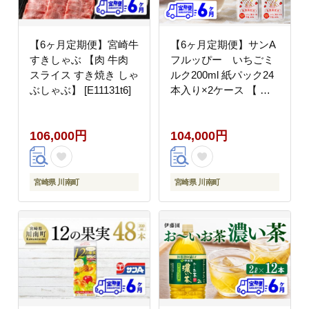
【6ヶ月定期便】宮崎牛
【6ヶ月定期便】サンA
すきしゃぶ 【肉 牛肉
フルッぴー いちごミ
スライス すき焼き しゃ
ルク200ml 紙パック24
ぶしゃぶ】 [E11131t6]
本入り×2ケース 【 飲
料 いちご イチゴ 牛乳
ジュース 長期保存 紙パ
106,000円
104,000円
ック 備蓄 九州 宮崎県
産 川南町 持運び簡単
送料無料 】[C03032t6]
宮崎県 川南町
宮崎県 川南町