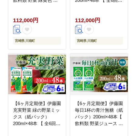
飲料類 野菜 緑黄色 野
200ml×48本 【 全6回
菜ジュース セット 詰め
飲料類 野菜ジュース ミ
合わせ 飲みもの 全6回
ックスジュース 健康 飲
112,000円
112,000円
】[C07367t6]
みもの 】[C07358t6]
宮崎県 川南町
宮崎県 川南町
【6ヶ月定期便】伊藤園
【6ヶ月定期便】伊藤園
充実野菜 緑の野菜ミッ
毎日1杯の青汁無糖（紙
クス（紙パック）
パック）200ml×48本【
200ml×48本 【 全6回
飲料類 野菜ジュース 野
飲料類 野菜ジュース 野
菜 ジュース 青汁 飲み