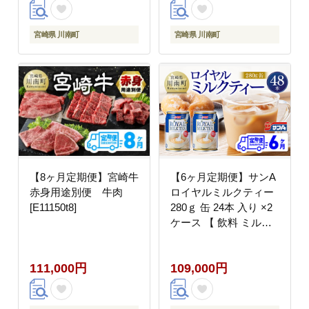
宮崎県 川南町
宮崎県 川南町
【8ヶ月定期便】宮崎牛
【6ヶ月定期便】サンA
赤身用途別便 牛肉
ロイヤルミルクティー
[E11150t8]
280ｇ 缶 24本 入り ×2
ケース 【 飲料 ミルク
ティー 缶 ジュース 長
期保存 九州 宮崎県産
111,000円
109,000円
川南町 送料無料 】
[C03012t6]