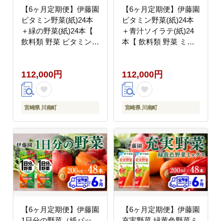
【6ヶ月定期便】伊藤園
【6ヶ月定期便】伊藤園
ビタミン野菜(紙)24本
ビタミン野菜(紙)24本
＋緑の野菜(紙)24本【
＋青汁ソイラテ(紙)24
飲料類 野菜 ビタミン野
本【 飲料類 野菜 ミッ
菜 緑の野菜 ジュース
クス 青汁 ジュース セ
セット 詰め合わせ 飲み
ット 詰め合わせ 飲みも
112,000円
112,000円
もの 】[C07371t6]
の 】[C07374t6]
宮崎県 川南町
宮崎県 川南町
【6ヶ月定期便】伊藤園
【6ヶ月定期便】伊藤園
1日分の野菜（紙パッ
充実野菜 緑黄色野菜ミ