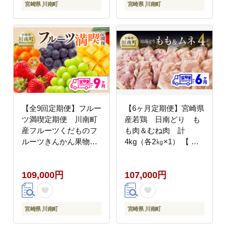
宮崎県 川南町
宮崎県 川南町
【全9回定期便】フルー
【6ヶ月定期便】宮崎県
ツ満喫定期便 川南町
産若鶏 日南どり も
産フルーツくだものフ
も肉＆むね肉 計
ルーツきんかん果物フ
4kg（各2㎏×1） 【 ふ
ルーツいちごくだもの
るさと納税 鶏肉 鶏 若
フルーツ完熟マンゴー
鶏 もも むね セット 宮
109,000円
107,000円
果物フルーツぶどうフ
崎県産 川南町 おうち時
ルーツピオーネフルー
間 おうちごはん 定期便
ツシャインマスカット
送料無料 】 [C05308t6]
フルーツ[D11701t9]
宮崎県 川南町
宮崎県 川南町