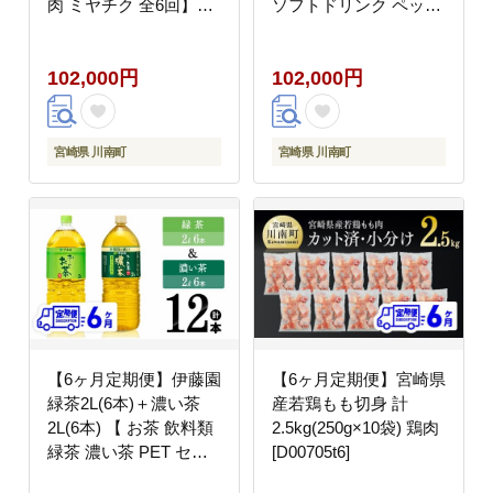
肉 ミヤチク 全6回】
ソフトドリンク ペット
[D00675t6]
ボトル 備蓄 長期保存
送料無料 定期便
102,000円
102,000円
[C07332t6]
宮崎県 川南町
宮崎県 川南町
【6ヶ月定期便】伊藤園
【6ヶ月定期便】宮崎県
緑茶2L(6本)＋濃い茶
産若鶏もも切身 計
2L(6本) 【 お茶 飲料類
2.5kg(250g×10袋) 鶏肉
緑茶 濃い茶 PET セッ
[D00705t6]
ト 詰め合わせ 飲みもの