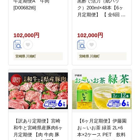
牛定期便A 牛肉
黒酢で活力（紙パッ
[D00682t6]
ク）200ml×48本【6ヶ
月定期便】 【 全6回 伊
藤園 飲料類 黒酢 ジュ
ース 飲みもの】
102,000円
102,000円
[D07326t6]
宮崎県 川南町
宮崎県 川南町
【訳あり定期便】宮崎
【6ヶ月定期便】伊藤園
和牛と宮崎県産豚肉6ヶ
お～いお茶 緑茶 2L×6
月定期便 【肉 牛肉 豚
本×2ケース PET 飲料