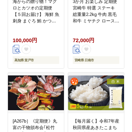
海からの贈り物！マグ
3か月 お楽しみ 定期便
ロとカツオの定期便
宮崎牛 特選 ステーキ
【５回お届け】 海鮮 魚
総重量2.2kg 牛肉 黒毛
刺身 まぐろ 鮪 かつお
和牛 ミヤチク ロース
鰹 たたき 高知
モモ ミスジ 国産 おか
ず 食品 焼肉 BBQ グル
100,000円
72,000円
メ 人気 おすすめ 赤身
霜降り 希少部位 贅沢
高級 ご褒美 お祝 記念
日 ブランド牛 お取り寄
高知県 室戸市
宮崎県 日南市
せ 宮崎県 日南市 送料
無料_JB3-25
[A267b］《定期便》丸
【毎月届く】令和7年産
富の干物頒布会｢松竹
秋田県産あきたこまち