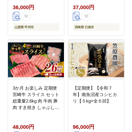
食品 おかず お弁当 お
36,000円
37,000円
つまみ 切り落とし 切身
焼肉 からあげ お取り寄
せ グルメ 小分け 真空
パック おすそ分け 宮崎
山梨県 甲州市
宮崎県 日南市
県 日南市 送料無料
_FG13-26
3か月 お楽しみ 定期便
【定期便】【令和７
宮崎牛 スライス セット
年】南魚沼産コシヒカ
総重量2.6kg 肉 牛肉 豚
リ【５kg×全６回】
肉 すき焼き しゃぶしゃ
ぶ ハンバーグ 黒毛和牛
A4 A5 和牛 国産 食品
48,000円
96,000円
牛丼 薄切り おすすめ