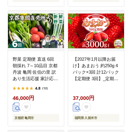
野菜 定期便 直送 6回
【2027年1月以降お届
朝採れ 7～10品目 京都
け】あまおう 約250g 4
丹波 亀岡 佐伯の里 訳
パック×3回 計12パック
あり生活応援 家計応援
【定期便 3回】_定期便
※北海道・沖縄・離島
全3回 いちご あまおう
4.8
（12）
への配送不可
約 250g × 4パック × 3
46,000円
37,000円
回 計 12パック 福岡県
産 甘い 濃厚 ブランド
苺 果物 フルーツ スト
ロべリー スイーツ パフ
京都府 亀岡市
福岡県 久留米市
ェ ショートケーキ パン
ケーキ スムージー ジャ