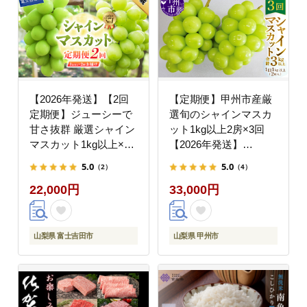
【2026年発送】【2回
【定期便】甲州市産厳
定期便】ジューシーで
選旬のシャインマスカ
甘さ抜群 厳選シャイン
ット1kg以上2房×3回
マスカット1kg以上×2
【2026年発送】
回配送
（MG）D33-101
5.0
5.0
（2）
（4）
22,000円
33,000円
山梨県 富士吉田市
山梨県 甲州市