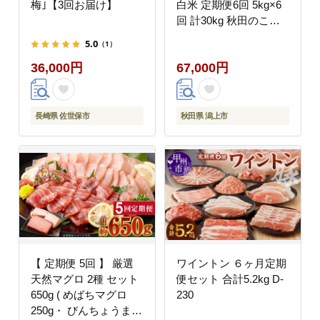
梅｣【3回お届け】
白米 定期便6回 5kg×6
回 計30kg 秋田のこま
ち農場 潟上市
5.0
（1）
36,000円
67,000円
長崎県 佐世保市
秋田県 潟上市
【 定期便 5回 】 厳選
ワイントン ６ヶ月定期
天然マグロ 2種 セット
便セット 合計5.2kg D-
650g ( めばちマグロ
230
250g・ びんちょうまぐ