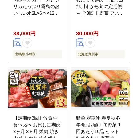
リカたっぷり霧島のお
旭川市から旬の定期便
いしい水2L×6本×12か
～ 全3回【 野菜 アスパ
月（国産 ナチュラルウ
ラ グリーンアスパラ ア
ォーター ミネラルウォ
スパラガス ゴールドラ
38,000円
30,000円
ーター 天然水 水 中硬
ッシュ とうもろこし 赤
水 シリカ 美容 人気 霧
肉 メロン フルーツ 果
島 宮崎 小林）
物 旭川市ふるさと納税
北海道ふるさと納税 旭
宮崎県 小林市
北海道 旭川市
川市 北海道 お取り寄せ
定期便 頒布会 冷蔵配送
クール便 】 _01107
【定期便3回】佐賀牛
野菜 定期便 春夏秋冬
食べ比べ お試し定期便
年4回お届け 旬野菜 1
3ヶ月 3ヵ月 焼肉 焼き
回あたり10品 セット