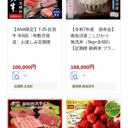
【ANA限定】T-25 佐賀
【令和7年産 頒布会】
牛 年6回〈奇数月発
南魚沼産こしひかり
送〉お楽しみ定期便
無洗米（5kg×全6回）
【定期便 銘柄米 ブラン
ド米 無洗米 こしひかり
コシヒカリ魚沼産 新潟
100,000円
168,000円
米 新潟県産 産地直送
ご飯 御飯 ごはん お米
米 こめ コメ】
佐賀県 太良町
新潟県 南魚沼市