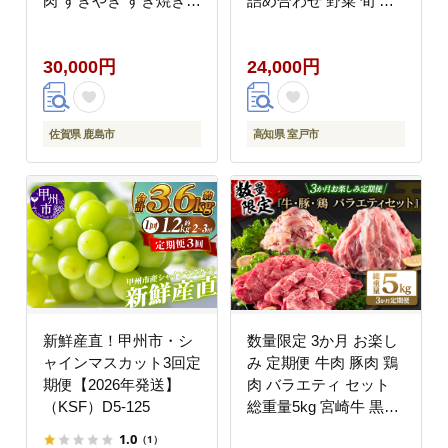
肉 すきやき すき焼き
詰め合わせ 野菜 旬 お
しゃぶしゃぶ サイコロ
まかせ 新鮮 やさい レ
ステーキ E-126
シピ付き 高知県 室戸市
30,000円
24,000円
佐賀県 鹿島市
高知県 室戸市
新鮮産直！甲州市・シ
数量限定 3か月 お楽し
ャインマスカット3回定
み 定期便 牛肉 豚肉 鶏
期便【2026年発送】
肉 バラエティ セット
（KSF）D5-125
総重量5kg 宮崎牛 黒毛
和牛 国産 ブランド牛
1.0
（1）