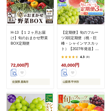
H-13 【１２ヶ月お届
【定期便】旬のフルー
け】旬のおまかせ野菜
ツ3回定期便（桃・巨
BOX定期便
峰・シャインマスカッ
ト）【2027年発送】
（HK）D4-440
4.3
（3）
72,000円
40,000円
佐賀県 鹿島市
山梨県 甲州市