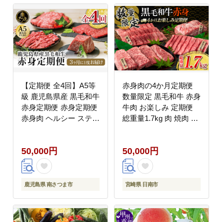
【定期便 全4回】A5等
赤身肉の4か月定期便
級 鹿児島県産 黒毛和牛
数量限定 黒毛和牛 赤身
赤身定期便 赤身定期便
牛肉 お楽しみ 定期便
赤身肉 ヘルシー ステー
総重量1.7kg 肉 焼肉 ス
キ すき焼き しゃぶしゃ
テーキ すき焼き しゃぶ
ぶ 焼肉 ローストビーフ
しゃぶ スライス ブロッ
50,000円
50,000円
ブロック お肉 国産 牛
ク 牛丼 赤身もも 国産
肉 カミチク 南さつま市
食品 おかず 高級 BBQ
おすすめ 食べ比べ ミヤ
チク 宮崎県 日南市 送
鹿児島県 南さつま市
宮崎県 日南市
料無料_H51-25