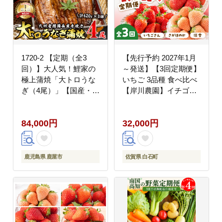
1720-2 【定期（全3
【先行予約 2027年1月
回）】大人気！鯉家の
～発送】【3回定期便】
極上蒲焼「大トロうな
いちご 3品種 食べ比べ
ぎ（4尾）」【国産・手
【岸川農園】イチゴ
焼き備長炭】 KN040-
[IAP022]
T01
84,000円
32,000円
鹿児島県 鹿屋市
佐賀県 白石町