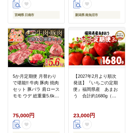
赤身肉 おかず お弁当
ブランド牛 ご褒美 記念
日 お祝い ミヤチク 宮
宮崎県 日南市
新潟県 南魚沼市
崎県 日南市 送料無料
_GH4-25
5か月定期便 月替わり
【2027年2月より順次
で堪能!! 牛肉 豚肉 焼肉
発送】『いちごの定期
セット 豚バラ 肩ロース
便』福岡県産 あまお
モモ ウデ 総重量5.6kg
う 合計約1680g（約
肉 牛 豚 国産 食品 おか
280g×2パックを2月3月
ず BBQ バーベキュー
4月の3回）_いちご 定
75,000円
23,000円
小分け 宮崎牛 黒毛和牛
期便 3回 あまおう 約
小間切れ 赤身 A4 A5 高
280g × 2パック 合計 約
級 お弁当 おすすめ 人
1680g イチゴの王様 果