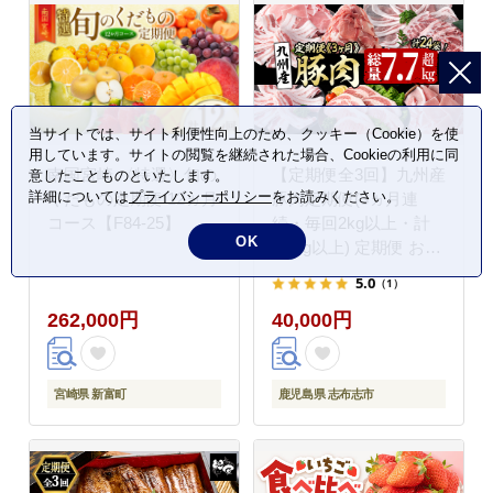
ム 国産 福岡県 久留米
市 お取り寄せ 送料無料
_Fi301
当サイトでは、サイト利便性向上のため、クッキー（Cookie）を使
用しています。サイトの閲覧を継続された場合、Cookieの利用に同
南国宮崎 〈特選〉旬の
【定期便全3回】九州産
意したことものといたします。
詳細については
プライバシーポリシー
をお読みください。
くだもの定期便 12ヵ月
豚肉定期便(3ヵ月連
コース【F84-25】
続・毎回2kg以上・計
OK
7.7kg以上) 定期便 お楽
しみ 頒布会 国産 肉 豚
5.0
（1）
肉 豚バラ ロース 冷凍
262,000円
40,000円
小分け すき焼き しゃぶ
しゃぶ 豚しゃぶ ランキ
ング 人気 とんかつ ト
ンカツ t0040-013
宮崎県 新富町
鹿児島県 志布志市