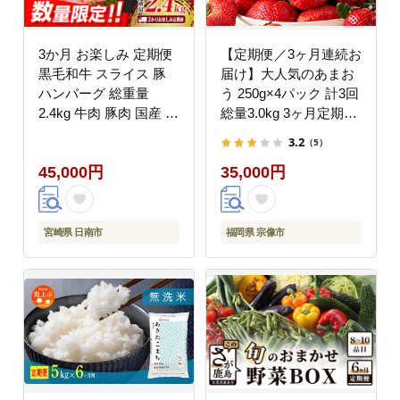
3か月 お楽しみ 定期便
【定期便／3ヶ月連続お
黒毛和牛 スライス 豚
届け】大人気のあまお
ハンバーグ 総重量
う 250g×4パック 計3回
2.4kg 牛肉 豚肉 国産 す
総量3.0kg 3ヶ月定期便
き焼き しゃぶしゃぶ 肩
福岡県産いちご【JAほ
3.2
（5）
ロース ウデ モモ 食品
たるの里】_HB0032
45,000円
35,000円
おかず お弁当 グルメ
贅沢 ご褒美 お祝 人気
おすすめ 詰め合わせ お
取り寄せ ミヤチク 宮崎
宮崎県 日南市
福岡県 宗像市
県 日南市 送料無料
_GE15-25