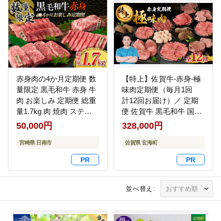
無料 長期保存）
赤身肉の4か月定期便 数
【特上】佐賀牛-赤身-極
量限定 黒毛和牛 赤身 牛
味肉定期便（毎月1回
肉 お楽しみ 定期便 総重
計12回お届け）／ 定期
量1.7kg 肉 焼肉 ステー
便 佐賀牛 黒毛和牛 国産
キ すき焼き しゃぶしゃ
モモ スライス 薄切り ヒ
50,000円
328,000円
ぶ スライス ブロック 牛
レ ステーキ ハンバーグ
丼 赤身もも 国産 食品 お
宮崎県 日南市
ローストビーフ 赤身 し
佐賀県 玄海町
かず 高級 BBQ おすすめ
ゃぶしゃぶ すき焼き 焼
食べ比べ ミヤチク 宮崎
肉 牛肉 肉 A5 A4 セット
県 日南市 送料無料
佐賀県 玄海町
_H51-25
並べ替え: