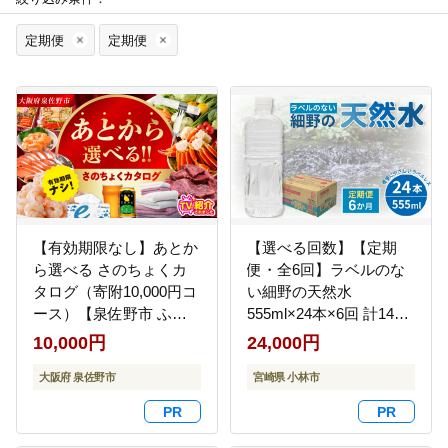
定期便
定期便
【有効期限なし】あとか
【選べる回数】【定期
ら選べる さのちょくカ
便・全6回】ラベルのな
タログ（寄附10,000円コ
い細野の天然水
ース）【泉佐野市 ふる
555ml×24本×6回 計144
さとギフト 4000品以上
本（国産 ナチュラルウ
10,000円
24,000円
高評価 肉 ビール 海鮮 野
ォーター ミネラルウォ
菜 定期便 タオル ティッ
大阪府 泉佐野市
ーター 天然水 水 555ml
宮崎県 小林市
シュ 後から カタログギ
定期便 6ヵ月 中硬水 シ
フト あとからセレク
リカ ラベルレス 美容 人
ト】 sn021
気 霧島 宮崎 小林市 送料