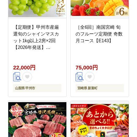
【定期便】甲州市産厳
［全6回］南国宮崎 旬
選旬のシャインマスカ
のフルーツ定期便 奇数
ット1kg以上2房×2回
月コース【E143】
【2026年発送】
（MG）C-452
22,000円
75,000円
山梨県 甲州市
宮崎県 新富町