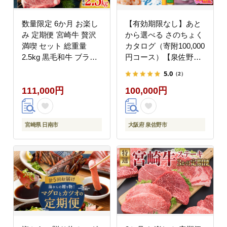
数量限定 6か月 お楽し
【有効期限なし】あと
み 定期便 宮崎牛 贅沢
から選べる さのちょく
満喫 セット 総重量
カタログ（寄附100,000
2.5kg 黒毛和牛 ブラン
円コース）【泉佐野市
ド牛 牛肉 国産 ビーフ
ふるさとギフト 4000品
5.0
（2）
人気 食品 焼肉 ステー
以上 高評価 肉 ビール
111,000円
100,000円
キ スライス 小間切れ
海鮮 野菜 定期便 タオ
しゃぶしゃぶ すき焼き
ル ティッシュ 後から
ミヤチク お取り寄せ グ
カタログギフト あとか
ルメ ご褒美 記念日 お
らセレクト】 sn024
宮崎県 日南市
大阪府 泉佐野市
祝 宮崎県 日南市 送料
無料_NA1-25