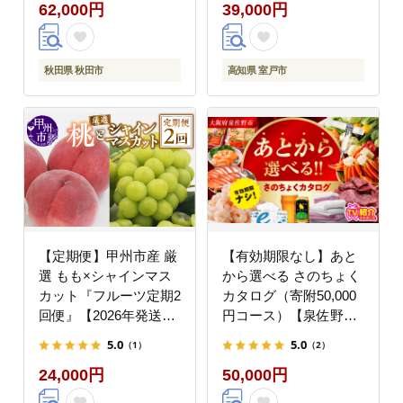
62,000円
39,000円
ティ10箱(5箱×2P) 秋田
市オリジナル 最短翌日
発送 [スコッティ フラ
ワーパック トイレット
秋田県 秋田市
高知県 室戸市
ペーパー 日本製紙クレ
シア ティッシュ スコッ
ティ(SCOTTIE) スコッ
ティティシュー 定期便
新生活]
【定期便】甲州市産 厳
【有効期限なし】あと
選 もも×シャインマス
から選べる さのちょく
カット『フルーツ定期2
カタログ（寄附50,000
回便』【2026年発送】
円コース）【泉佐野市
（APX）C-175
ふるさとギフト 4000品
5.0
5.0
（1）
（2）
以上 高評価 肉 ビール
24,000円
50,000円
海鮮 野菜 定期便 タオ
ル ティッシュ 後から