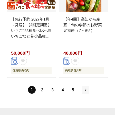
【先行予約 2027年1月
【年4回】高知から産
～発送】【4回定期便】
直！旬の季節のお野菜
いちご4品種食べ比べ白
定期便（7～9品）
いちごなど希少品種
も！【岸川農園】イチ
ゴ [IAP011]
50,000円
40,000円
佐賀県 白石町
高知県 佐川町
1
2
3
4
5
次