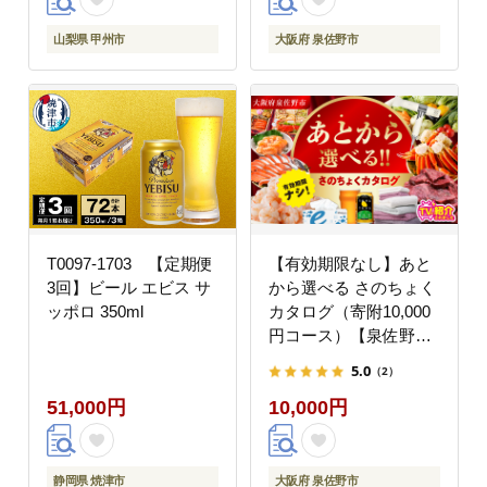
カタログギフト あとか
らセレクト】 sn023
山梨県 甲州市
大阪府 泉佐野市
T0097-1703 【定期便
【有効期限なし】あと
3回】ビール エビス サ
から選べる さのちょく
ッポロ 350ml
カタログ（寄附10,000
円コース）【泉佐野市
ふるさとギフト 4000品
5.0
（2）
以上 高評価 肉 ビール
51,000円
10,000円
海鮮 野菜 定期便 タオ
ル ティッシュ 後から
カタログギフト あとか
らセレクト】 sn021
静岡県 焼津市
大阪府 泉佐野市