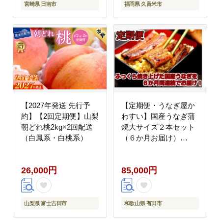
気 ミヤチク 宮崎県 日
汁 福岡県産 果物 フル
宮崎県 日南市
福岡県 久留米市
南市 送料無料_JE5-25
ーツ スイーツ 久留米市
お取り寄せ 送料無料
_Fi051
【2027年発送 先行予
【定期便・うなぎ屋か
約】【2回定期便】山梨
わすい】国産うなぎ蒲
朝どれ桃2kg×2回配送
焼大サイズ２本セット
（白鳳系・白桃系）
（６か月お届け）
(A265-1)
26,000円
85,000円
山梨県 富士吉田市
和歌山県 有田市