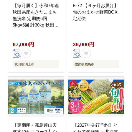
【毎月届く】令和7年産
E-72 【６ヶ月お届け】
秋田県産あきたこまち
旬のおまかせ野菜BOX
無洗米 定期便6回
定期便
5kg×6回 計30kg 秋田の
こまち農場 潟上市
67,000円
36,000円
秋田県 潟上市
佐賀県 鹿島市
【定期便・霧島連山天
【2027年先行予約】と
然水12か月コース】シ
れたて旬鮮便 ～北海道