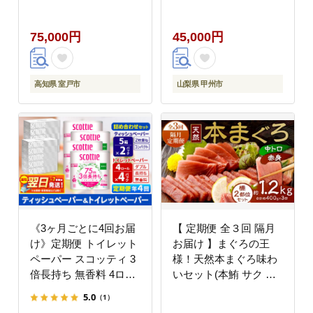
ろ 400g) 2種類 ふるさ
と納税 限定 食べ比べ
75,000円
45,000円
まぐろ 鮪 魚 魚介類 刺
身 海鮮 まぐろ丼 手巻
き寿司 海鮮丼 冷凍 サ
ク 送料無料 目鉢 ビン
高知県 室戸市
山梨県 甲州市
チョウ さしみ 刺し身
頒布会 人気 定期便 数
量限定 期間限定 訳アリ
訳あり わけあり 高知県
室戸市
《3ヶ月ごとに4回お届
【 定期便 全３回 隔月
け》定期便 トイレット
お届け 】まぐろの王
ペーパー スコッティ 3
様！天然本まぐろ味わ
倍長持ち 無香料 4ロー
いセット(本鮪 サク 柵
ル(ダブル)×4P ＆ ティ
中トロ 赤身 鮪 刺身 )
5.0
（1）
ッシュペーパー スコッ