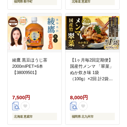
アリ わけあり ワケアリ
福岡県 鞍手町
北海道 恵庭市
ご飯のお供 のり---
kr_arakctei_25_7500_10p_mo3-
--
綾鷹 黒豆ほうじ茶
【1ヶ月毎2回定期便】
2000mlPET×6本
国産竹メンマ 「翠菜」
【38009501】
ぬか炊き味 1袋
（100g）×2回 計2袋
【郷土のぬか炊きの香
り】 めんま メンマ 国
7,500円
8,000円
産メンマ 国産めんま ぬ
かだき味 ぬか炊き 郷土
料理 おつまみ つまみ
北海道 恵庭市
福岡県 北九州市