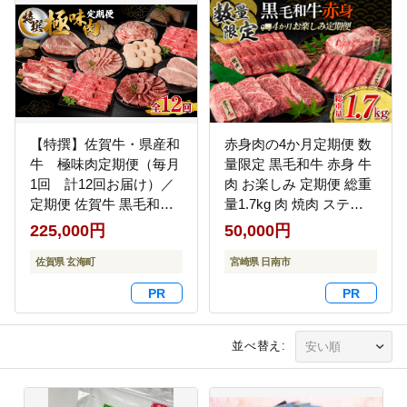
【特撰】佐賀牛・県産和
赤身肉の4か月定期便 数
牛 極味肉定期便（毎月
量限定 黒毛和牛 赤身 牛
1回 計12回お届け）／
肉 お楽しみ 定期便 総重
定期便 佐賀牛 黒毛和牛
量1.7kg 肉 焼肉 ステー
国産 佐賀県産和牛 ロー
キ すき焼き しゃぶしゃ
225,000円
50,000円
ス 薄切り ハンバーグ 肩
ぶ スライス ブロック 牛
ロース 切り落とし モモ
佐賀県 玄海町
丼 赤身もも 国産 食品 お
宮崎県 日南市
スライス カルビ ステー
かず 高級 BBQ おすすめ
キ ローストビーフ しゃ
食べ比べ ミヤチク 宮崎
ぶしゃぶ すき焼き 焼肉
県 日南市 送料無料
牛肉 肉 A5 A4 セット 佐
_H51-25
並べ替え:
賀県 玄海町