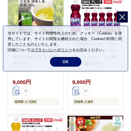
当サイトでは、サイト利便性向上のため、クッキー（Cookie）を使
用しています。サイトの閲覧を継続された場合、Cookieの利用に同
定期便 3回 【ポスト投
【定期便2ヶ月】ファン
意したことものといたします。
詳細については
プライバシーポリシー
をお読みください。
函】 八女茶 深蒸し茶
タ・グレープ 1.5L PET
煎茶 100g お茶 茶 福岡
6本（1ケース） ※離
OK
県 3ヶ月
島への配送不可
9,000円
9,000円
福岡県 大刀洗町
茨城県 土浦市