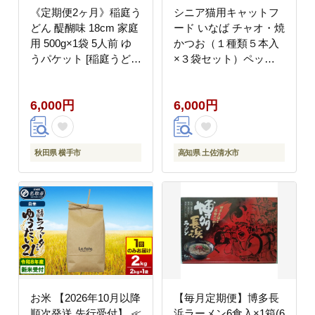
《定期便2ヶ月》稲庭う
シニア猫用キャットフ
どん 醍醐味 18cm 家庭
ード いなば チャオ・焼
用 500g×1袋 5人前 ゆ
かつお（１種類５本入
うパケット [稲庭うどん
×３袋セット）ペット
いなにわうどん 手綯う
フード 高齢猫 猫 ネコ
どん うどん 乾麺 秋田
スティックタイプ 消臭
6,000円
6,000円
保存食 長期保存 家庭用
カツオ 魚肉 おやつ ご
18cm ゆうパケット]
はん 高知県 土佐清水市
【R00042】
秋田県 横手市
高知県 土佐清水市
お米 【2026年10月以降
【毎月定期便】博多長
順次発送 先行受付】 ≪
浜ラーメン6食入×1箱(6