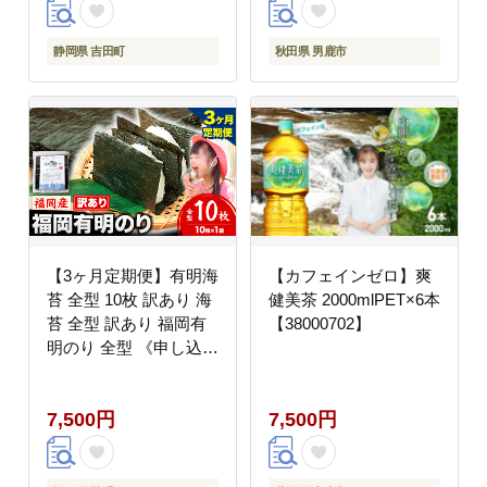
田 秋田県産 新米 先行
受付]
静岡県 吉田町
秋田県 男鹿市
【3ヶ月定期便】有明海
【カフェインゼロ】爽
苔 全型 10枚 訳あり 海
健美茶 2000mlPET×6本
苔 全型 訳あり 福岡有
【38000702】
明のり 全型 《申し込み
翌月から出荷》海苔 ふ
るさと納税 海苔 全型
7,500円
7,500円
有明 訳あり 海苔 高レ
ビュー 大容量 国産 お
にぎり 手巻き 寿司 訳