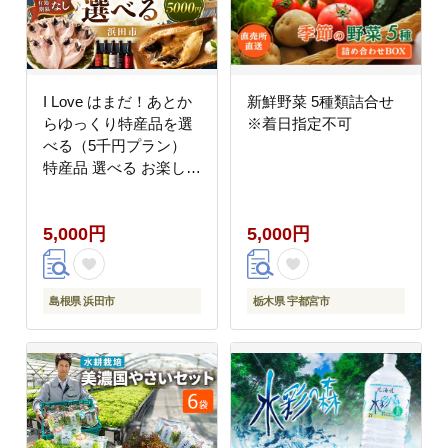
I Love はまだ！あとか
新鮮野菜 5種類詰合せ
らゆっくり特産品を選
※着日指定不可
べる（5千円プラン）
特産品 選べる お楽しみ
5000円 あとから選べる
選べる返礼品 あとから
5,000円
5,000円
【140_1402】
島根県 浜田市
栃木県 宇都宮市