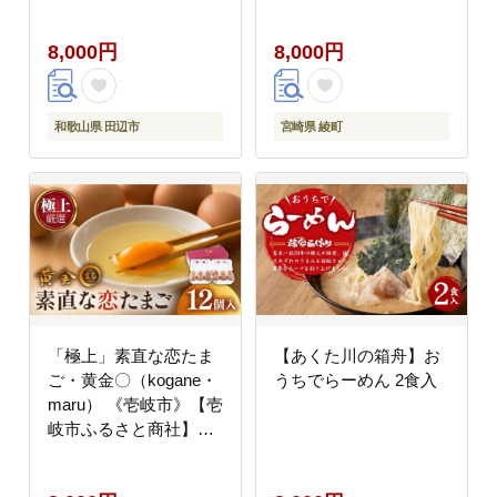
地方紙 地域紙 定期購読
新聞購読 ニュース 購読
8,000円
8,000円
料【kmp001-2-1】
和歌山県 田辺市
宮崎県 綾町
「極上」素直な恋たま
【あくた川の箱舟】お
ご・黄金〇（kogane・
うちでらーめん 2食入
maru） 《壱岐市》【壱
岐市ふるさと商社】
[JAA001] 卵 8000 8000
円 8千円