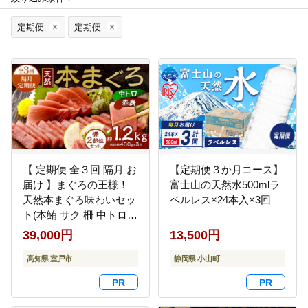
定期便
定期便
【 定期便 全３回 隔月 お
【定期便３か月コース】
届け 】まぐろの王様！
富士山の天然水500mlラ
天然本まぐろ味わいセッ
ベルレス×24本入×3回
ト(本鮪 サク 柵 中トロ
赤身 鮪 刺身 )
39,000円
13,500円
高知県 室戸市
静岡県 小山町