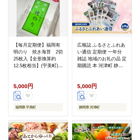
【毎月定期便】福岡有
広報誌 ふるさとふれあ
明のり 焼き海苔 2切
い通信 定期便 一年分
25枚入【全形換算約
雑誌 地域のお礼の品 定
12.5枚相当】(宇美町)全
期購読 本 河津町 静岡
2回
県
5,000円
5,000円
福岡県 宇美町
静岡県 河津町