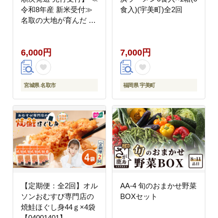
令和8年産 新米受付≫
食入)(宇美町)全2回
名取の大地が育んだ ゆ
うだい21 2kg×1袋【白
米】 [ラ・ファータ ゆ
6,000円
7,000円
うだい21 ブランド米
お米 白米 精米 米どこ
ろ 宮城]
宮城県 名取市
福岡県 宇美町
【定期便：全2回】オル
AA-4 旬のおまかせ野菜
ソンおむすび専門店の
BOXセット
焼鮭ほぐし身44ｇ×4袋
【04001401】