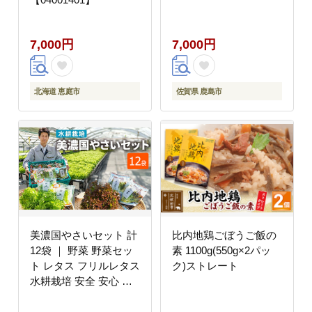
7,000円
7,000円
北海道 恵庭市
佐賀県 鹿島市
美濃国やさいセット 計
比内地鶏ごぼうご飯の
12袋 ｜ 野菜 野菜セッ
素 1100g(550g×2パッ
ト レタス フリルレタス
ク)ストレート
水耕栽培 安全 安心 衛
生的 新鮮 シャキシャキ
産地直送 サラダ サンド