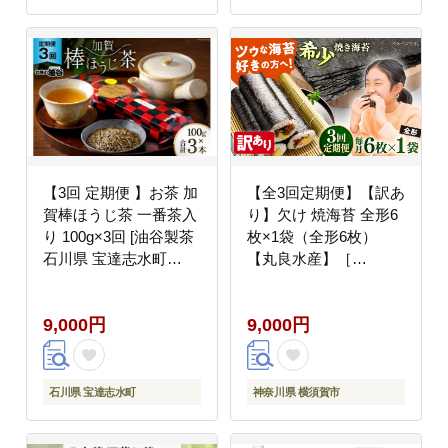
県産---
ubuyama_tbt_3_12p---
【3回 定期便 】お茶 加
【全3回定期便】【訳あ
賀棒ほうじ茶 一番茶入
り】欠け 焼海苔 全形6
り 100g×3回 [油谷製茶
枚×1袋（全形6枚）
石川県 宝達志水町
【丸良水産】［
38600717] リーフ 棒茶
AKAB086］
茎茶 能登 ほうじ茶 焙
9,000円
9,000円
じ茶 日本茶 こだわり
香り
石川県 宝達志水町
神奈川県 横須賀市