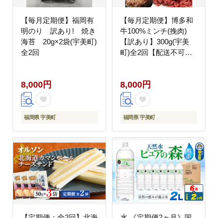
【毎月定期便】福岡有
【毎月定期便】博多和
明のり 訳あり! 焼き
牛100%ミンチ(挽肉)
海苔 20g×2袋(宇美町)
【訳あり】300g(宇美
全2回
町)全2回【配送不可地
域：離島】
8,000円
8,000円
福岡県 宇美町
福岡県 宇美町
【定期便：全2回】北海
水 《定期便2ヶ月》国