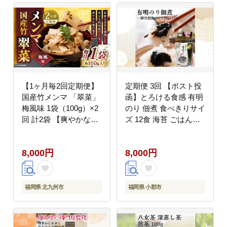
【1ヶ月毎2回定期便】
定期便 3回 【ポスト投
国産竹メンマ 「翠菜」
函】とろける食感 有明
梅風味 1袋（100g）×2
のり 佃煮 食べきりサイ
回 計2袋 【爽やかな梅
ズ 12食 海苔 ごはんの
の香り】 めんま メンマ
お供 3ヶ月 福岡県
国産メンマ 国産めんま
8,000円
8,000円
うめ風味 ウメ風味 梅
うめ ウメ おつまみ つ
まみ お弁当
福岡県 北九州市
福岡県 小郡市