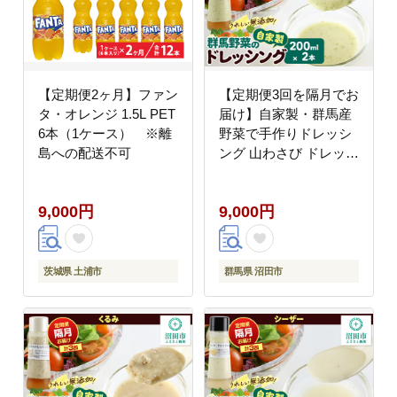
【定期便2ヶ月】ファン
【定期便3回を隔月でお
タ・オレンジ 1.5L PET
届け】自家製・群馬産
6本（1ケース） ※離
野菜で手作りドレッシ
島への配送不可
ング 山わさび ドレッシ
ング 単品 200ml×2本
泙川食品 [どれっしんぐ
9,000円
9,000円
ドレッシング やまわさ
び ヤマワサビ 山わさび
山ワサビ]
茨城県 土浦市
群馬県 沼田市