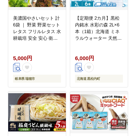
美濃国やさいセット 計
【定期便 2カ月】黒松
6袋 ｜ 野菜 野菜セット
内銘水 水彩の森 2L×6
レタス フリルレタス 水
本（1箱）北海道 ミネ
耕栽培 安全 安心 衛生
ラルウォーター 天然水
的 新鮮 シャキシャキ
国産 国内 硬水 中硬水
産地直送 サラダ サンド
ナチュラル ミネラル 天
5,000円
6,000円
イッチ ※離島への配送
然水 アウトドア キャン
不可
プ 飲料水 防災 災害 備
蓄
岐阜県 瑞穂市
北海道 黒松内町