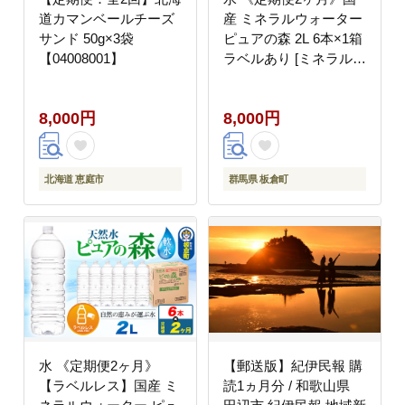
道カマンベールチーズ
産 ミネラルウォーター
サンド 50g×3袋
ピュアの森 2L 6本×1箱
【04008001】
ラベルあり [ミネラルウ
ォーター 国産 天然水
軟水 ペットボトル ラベ
8,000円
8,000円
ルあり 非加熱 高性能ろ
過 お料理に 無菌充填
2L 硝酸態窒素 亜硝酸
態窒素 PFOS PFOA検
北海道 恵庭市
群馬県 板倉町
査済み]
水 《定期便2ヶ月》
【郵送版】紀伊民報 購
【ラベルレス】国産 ミ
読1ヵ月分 / 和歌山県