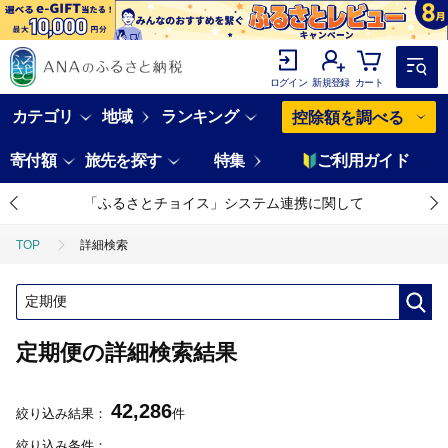
ログイン
新規登録
カート
カテゴリ
地域
ランキング
控除額を調べる
寄付額
旅先を探す
特集
ご利用ガイド
「ふるさとチョイス」システム連携に関して
TOP
詳細検索
定期便の詳細検索結果
42,286
絞り込み結果：
件
絞り込み条件：