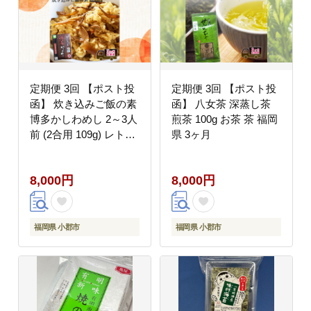
定期便 3回 【ポスト投
定期便 3回 【ポスト投
函】 炊き込みご飯の素
函】 八女茶 深蒸し茶
博多かしわめし 2～3人
煎茶 100g お茶 茶 福岡
前 (2合用 109g) レトル
県 3ヶ月
ト はかた地どり 福岡県
3ヶ月
8,000円
8,000円
福岡県 小郡市
福岡県 小郡市