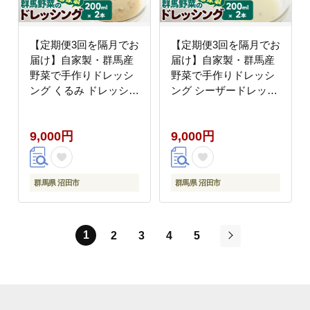
【定期便3回を隔月でお
【定期便3回を隔月でお
届け】自家製・群馬産
届け】自家製・群馬産
野菜で手作りドレッシ
野菜で手作りドレッシ
ング くるみ ドレッシン
ング シーザードレッシ
グ 単品 200ml×2本 泙
ング 単品 200ml×2本
川食品 [どれっしんぐ
泙川食品 [どれっしんぐ
9,000円
9,000円
ドレッシング 胡桃 クル
ドレッシング しーざー
ミ くるみ]
チーズ ちーず]
群馬県 沼田市
群馬県 沼田市
1
2
3
4
5
次