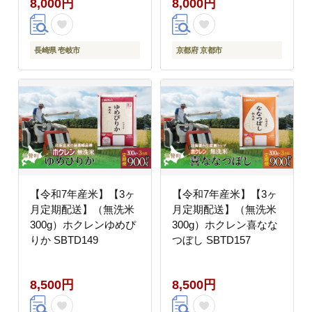
8,000円
8,000円
長崎県 壱岐市
京都府 京都市
【令和7年産米】【3ヶ
【令和7年産米】【3ヶ
月定期配送】（無洗米
月定期配送】（無洗米
300g）ホクレンゆめぴ
300g）ホクレン喜なな
りか SBTD149
つぼし SBTD157
8,500円
8,500円