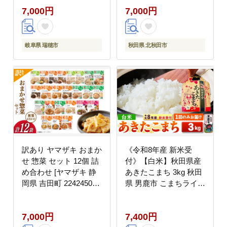
7,000円
7,000円
イッチ ※離島への配送
不可
岐阜県 瑞穂市
秋田県 北秋田市
訳あり ヤマザキ おまか
《令和8年産 新米受
せ 惣菜 セット 12個 詰
付》【白米】秋田県産
め合わせ [ヤマザキ 静
あきたこまち 3kg 秋田
岡県 吉田町 22424507]
県 男鹿市 こまちライン
おかず お惣菜 冷蔵 カ
[こまちライン あきたこ
ネ吉 兼吉 souzai
まち ブランド米 お米
7,000円
7,400円
白米 精米 米どころ 秋