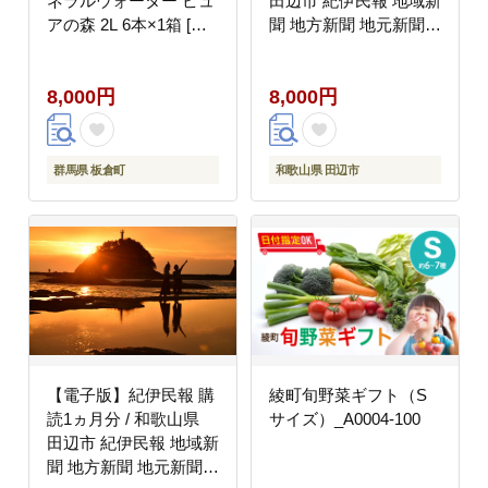
ネラルウォーター ピュ
田辺市 紀伊民報 地域新
アの森 2L 6本×1箱 [ミ
聞 地方新聞 地元新聞
ネラルウォーター 国産
地方紙 地域紙 定期購読
天然水 軟水 ペットボト
新聞購読 ニュース 購読
8,000円
8,000円
ル ラベルレス 非加熱
料【kmp001-1-1】
高性能ろ過 お料理に 無
菌充填 2L 硝酸態窒素
亜硝酸態窒素 PFOS
群馬県 板倉町
和歌山県 田辺市
PFOA検査済み]
【電子版】紀伊民報 購
綾町旬野菜ギフト（S
読1ヵ月分 / 和歌山県
サイズ）_A0004-100
田辺市 紀伊民報 地域新
聞 地方新聞 地元新聞