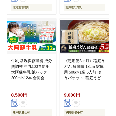
北海道 壮瞥町
北海道 壮瞥町
牛乳 常温保存可能 成分
《定期便3ヶ月》稲庭う
無調整 生乳100％使用
どん 醍醐味 18cm 家庭
大阿蘇牛乳 紙パック
用 500g×1袋 5人前 ゆ
200ml×12本 合同会社
うパケット [稲庭うどん
たべたせいか《30日以
いなにわうどん 手綯う
内に出荷予定(土日祝除
どん うどん 乾麺 秋田
8,500円
9,000円
く)》熊本県 産山村 牛
保存食 長期保存 家庭用
乳 乳飲料 乳性飲料 ド
18cm ゆうパケット]
リンク 飲み物 飲料 セ
ット ロングライフ 熊本
熊本県 産山村
秋田県 横手市