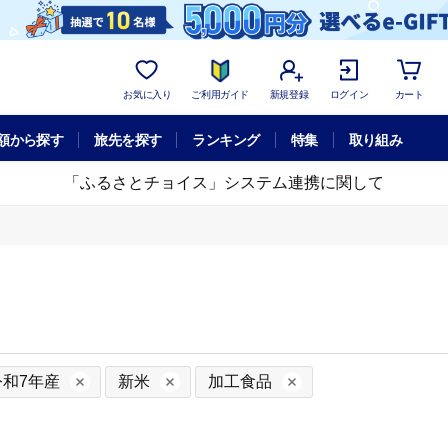
お気に入り
ご利用ガイド
新規登録
ログイン
カート
額から探す
旅先を探す
ランキング
特集
取り組み
「ふるさとチョイス」システム連携に関して
令和7年産
新米
加工食品