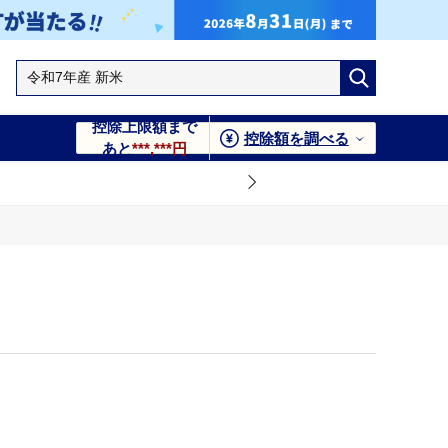
控除上限額まで
控除額を調べる
あと
***,***円