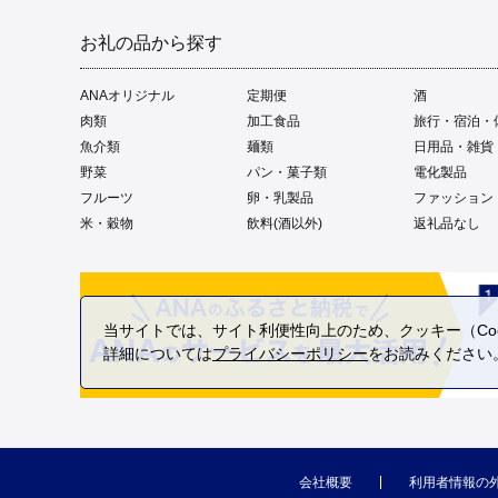
お礼の品から探す
ANAオリジナル
定期便
酒
肉類
加工食品
旅行・宿泊・
魚介類
麺類
日用品・雑貨
野菜
パン・菓子類
電化製品
フルーツ
卵・乳製品
ファッション
米・穀物
飲料(酒以外)
返礼品なし
当サイトでは、サイト利便性向上のため、クッキー（Coo
詳細については
プライバシーポリシー
をお読みください
会社概要
利用者情報の