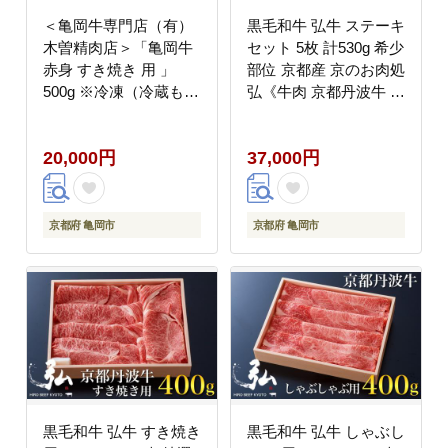
＜亀岡牛専門店（有）
黒毛和牛 弘牛 ステーキ
木曽精肉店＞「亀岡牛
セット 5枚 計530g 希少
赤身 すき焼き 用 」
部位 京都産 京のお肉処
500g ※冷凍（冷蔵も指
弘《牛肉 京都丹波牛 ブ
定可） ☆祝！亀岡牛
ランド牛 肩ロース ステ
2021年最優秀賞（農林
ーキ イチボ ランプ カ
20,000円
37,000円
水産大臣賞）受賞
イノミ ヒレ》 ※離島へ
の配送不可
京都府 亀岡市
京都府 亀岡市
黒毛和牛 弘牛 すき焼き
黒毛和牛 弘牛 しゃぶし