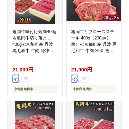
亀岡牛味付け焼肉400g
亀岡牛リブロースステ
＆亀岡牛切り落とし
ーキ 400g（200g×2
400g≪京都府産 丹波
枚）≪京都府産 丹波 黒
黒毛和牛 牛肉 冷凍 す
毛和牛 牛肉 冷凍 送料
き焼き 赤身 送料無料≫
無料≫
21,000円
21,000円
京都府 亀岡市
京都府 亀岡市