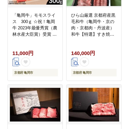
「亀岡牛」モモスライ
ひら山厳選 京都府産黒
ス 300ｇ ☆祝！亀岡
毛和牛（亀岡牛・京の
牛 2023年最優秀賞（農
肉・京都肉・丹波産）
林水産大臣賞）受賞 ※
和牛【特選】すき焼き
北海道・沖縄・離島へ
用・焼肉用セット 計
の配送不可
2kg
11,000円
140,000円
京都府 亀岡市
京都府 亀岡市