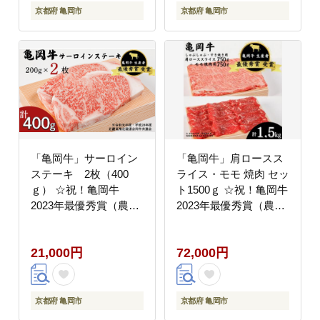
京都府 亀岡市
京都府 亀岡市
「亀岡牛」サーロイン
「亀岡牛」肩ロースス
ステーキ 2枚（400
ライス・モモ 焼肉 セッ
ｇ） ☆祝！亀岡牛
ト1500ｇ ☆祝！亀岡牛
2023年最優秀賞（農林
2023年最優秀賞（農林
水産大臣賞）受賞≪京
水産大臣賞）受賞 ※北
都 丹波 冷蔵便 牛肉≫
海道・沖縄・離島への
21,000円
72,000円
ふるさと納税 ステーキ
配送不可
ふるさと納税牛肉☆※
北海道・沖縄・離島へ
の配送不可
京都府 亀岡市
京都府 亀岡市