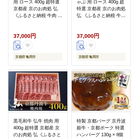
用 ロース 400g 超特選
ゃぶ 用 ロース 400g 超
京都産 京のお肉処 弘
特選 京都産 京のお肉処
《ふるさと納税 牛肉 す
弘 《ふるさと納税 牛肉
きやき 京都丹波牛 ブラ
京都丹波牛 ブランド牛
ンド牛 肩ロース》 ※離
肩ロース》 ※離島への
37,000円
37,000円
島への配送不可
配送不可
京都府 亀岡市
京都府 亀岡市
黒毛和牛 弘牛 焼肉 用
特製 京都バーグ 京丹波
400g 超特選 京都産 京
姫牛・京都ポーク 特選
のお肉処 弘《ふるさと
ハンバーグ 130g × 8個