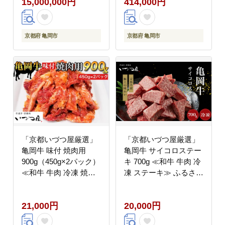
15,000,000円
414,000円
焼き ステーキ しゃぶし
松茸・ぼたん鍋】《た
ゃぶ≫※離島への配送
けのこ 牛肉 鱧 ハモ 猪
不可
肉 ボタン 京野菜》
京都府 亀岡市
京都府 亀岡市
「京都いづつ屋厳選」
「京都いづつ屋厳選」
亀岡牛 味付 焼肉用
亀岡牛 サイコロステー
900g（450g×2パック）
キ 700g ≪和牛 牛肉 冷
≪和牛 牛肉 冷凍 焼肉
凍 ステーキ≫ ふるさと
≫ ふるさと納税牛肉 ※
納税牛肉 ※着日指定不
着日指定不可
可
21,000円
20,000円