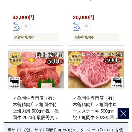
和牛サーロインステー
肉 丹波産 希少 牛肉 ふ
キ 200g x 3枚(A4,A5)
るさと納税牛肉
42,000円
20,000円
京都府 亀岡市
京都府 亀岡市
＜亀岡牛専門店（有）
＜亀岡牛専門店（有）
木曽精肉店＞亀岡牛特
木曽精肉店＞亀岡牛ロ
上焼肉用 500g☆祝！亀
ースステーキ 500g☆
岡牛 2023年最優秀賞
祝！亀岡牛 2023年最優
（農林水産大臣賞）受
秀賞（農林水産大臣
当サイトでは、サイト利便性向上のため、クッキー（Cookie）を使
賞※冷凍（冷蔵も指定
賞）受賞 ※冷凍（冷