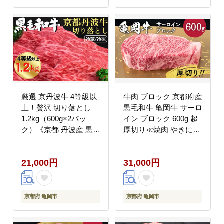
厳選 京丹波牛 4等級以
牛肉 ブロック 京都府産
上！贅沢 切り落とし
黒毛和牛 亀岡牛 サーロ
1.2kg（600g×2パッ
イン ブロック 600g 超
ク）《京都 丹波産 黒毛
厚切り≪焼肉 やきにく
和牛 丹波牛 和牛 ふる
ステーキ サイコロステ
さと納税牛肉》京丹波
ーキ 国産 希少 牛肉 京
21,000円
31,000円
かぐら（冷蔵）（冷
都府産黒毛和牛冷凍 送
凍）
料無料≫
京都府 亀岡市
京都府 亀岡市