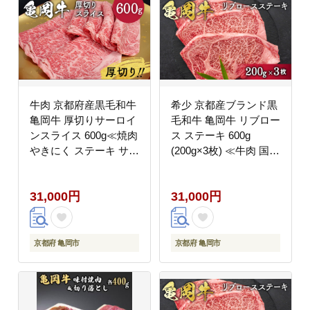
牛肉 京都府産黒毛和牛
希少 京都産ブランド黒
亀岡牛 厚切りサーロイ
毛和牛 亀岡牛 リブロー
ンスライス 600g≪焼肉
ス ステーキ 600g
やきにく ステーキ サイ
(200g×3枚) ≪牛肉 国産
コロステーキ 国産 希少
京都丹波 和牛 冷凍 送
牛肉 京都府産 黒毛和牛
料無料 牛肉≫
31,000円
31,000円
和牛 冷凍 ふるさと納税
≫
京都府 亀岡市
京都府 亀岡市