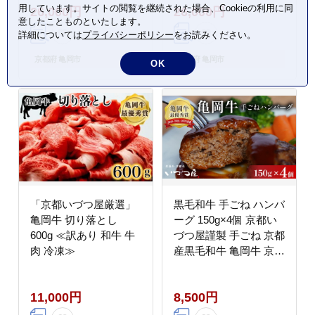
用しています。サイトの閲覧を継続された場合、Cookieの利用に同
26,000円
26,000円
可）
蔵も指定可）
意したことものといたします。
詳細については
プライバシーポリシー
をお読みください。
京都府 亀岡市
京都府 亀岡市
OK
「京都いづつ屋厳選」
黒毛和牛 手ごね ハンバ
亀岡牛 切り落とし
ーグ 150g×4個 京都い
600g ≪訳あり 和牛 牛
づつ屋謹製 手ごね 京都
肉 冷凍≫
産黒毛和牛 亀岡牛 京丹
波高原豚使用 ≪訳あり
生活応援 和牛 牛肉 冷
11,000円
8,500円
凍≫ ふるさと納税ハン
バーグ【最短7日以内発