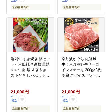
京都府 亀岡市
京都府 亀岡市
亀岡牛 すき焼き 鍋セッ
京丹波かぐら 厳選雌
ト＜京風料理 新橋謹製
牛！京丹波姫牛サーロ
＞≪牛肉 鍋 すきやき
インステーキ 200g×2枚
スキヤキ しゃぶしゃぶ
冷蔵 スパイス・ソース
野菜 セット 正月 パー
付き≪和牛 京都 ステー
ティー≫ ※着日指定不
キ ふるさと納税牛肉
21,000円
21,000円
可 ※北海道・沖縄・離
≫（冷蔵）（冷凍）※
島への配送不可
着日指定不可
京都府 亀岡市
京都府 亀岡市