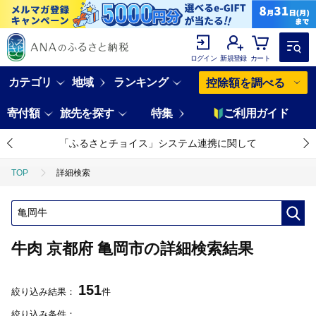
ログイン
新規登録
カート
カテゴリ
地域
ランキング
控除額を調べる
寄付額
旅先を探す
特集
ご利用ガイド
「ふるさとチョイス」システム連携に関して
TOP
詳細検索
牛肉 京都府 亀岡市の詳細検索結果
151
絞り込み結果：
件
絞り込み条件：