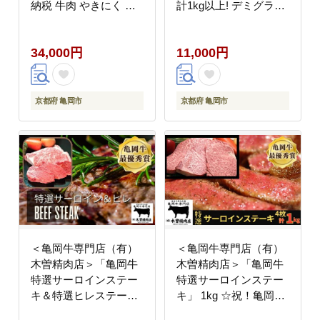
納税 牛肉 やきにく 京
計1kg以上! デミグラス
都丹波牛 ブランド牛 肩
ソース付き《手ごね 合
ロース》 ※離島への配
挽 牛 豚》
34,000円
11,000円
送不可
京都府 亀岡市
京都府 亀岡市
＜亀岡牛専門店（有）
＜亀岡牛専門店（有）
木曽精肉店＞「亀岡牛
木曽精肉店＞「亀岡牛
特選サーロインステー
特選サーロインステー
キ＆特選ヒレステーキ
キ」 1kg ☆祝！亀岡牛
(シャトーブリアン)セ
2023年最優秀賞（農林