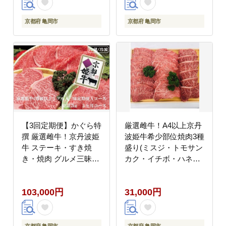
送】
京都府 亀岡市
京都府 亀岡市
【3回定期便】かぐら特
厳選雌牛！A4以上京丹
撰 厳選雌牛！京丹波姫
波姫牛希少部位焼肉3種
牛 ステーキ・すき焼
盛り(ミスジ・トモサン
き・焼肉 グルメ三昧定
カク・イチボ・ハネシ
期便 計2kg（冷蔵）
タの中からいずれかの3
（冷凍）
種になります)
103,000円
31,000円