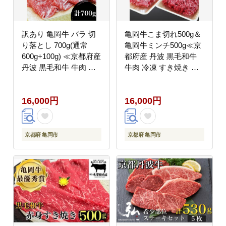
訳あり 亀岡牛 バラ 切
亀岡牛こま切れ500g＆
り落とし 700g(通常
亀岡牛ミンチ500g≪京
600g+100g) ≪京都府産
都府産 丹波 黒毛和牛
丹波 黒毛和牛 牛肉 冷
牛肉 冷凍 すき焼き 肉
凍 すき焼き 送料無料≫
じゃが 送料無料≫
ふるさと納税牛肉
16,000円
16,000円
京都府 亀岡市
京都府 亀岡市