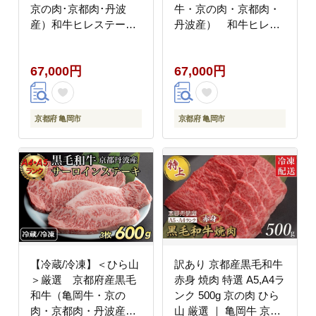
京の肉･京都肉･丹波
牛・京の肉・京都肉・
産）和牛ヒレステー
丹波産） 和牛ヒレス
キ・サーロインステー
テーキ 100gx5枚【発送
キセット (ヒレ100gx2
月選択】
67,000円
67,000円
枚、サーロイン200gx3
枚）
京都府 亀岡市
京都府 亀岡市
【冷蔵/冷凍】＜ひら山
訳あり 京都産黒毛和牛
＞厳選 京都府産黒毛
赤身 焼肉 特選 A5,A4ラ
和牛（亀岡牛・京の
ンク 500g 京の肉 ひら
肉・京都肉・丹波産）
山 厳選 ｜ 亀岡牛 京都