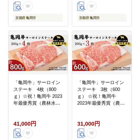
京都府 亀岡市
京都府 亀岡市
「亀岡牛」サーロイン
「亀岡牛」サーロイン
ステーキ 4枚（800
ステーキ 3枚（600
ｇ）☆祝！亀岡牛 2023
ｇ） ☆祝！亀岡牛
年最優秀賞（農林水産
2023年最優秀賞（農林
大臣賞）受賞 ※北海
水産大臣賞）受賞 ※北
道・沖縄・離島への配
海道・沖縄・離島への
41,000円
31,000円
送不可
配送不可