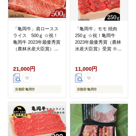
「亀岡牛」肩ロースス
「亀岡牛」モモ 焼肉
ライス 500ｇ ☆祝！
250ｇ ☆祝！亀岡牛
亀岡牛 2023年最優秀賞
2023年最優秀賞（農林
（農林水産大臣賞）受
水産大臣賞）受賞 ※北
賞≪京都 丹波 冷蔵便
海道・沖縄・離島への
牛肉 しゃぶしゃぶ すき
配送不可
21,000円
11,000円
焼き≫ ※北海道・沖
縄・離島への配送不可
京都府 亀岡市
京都府 亀岡市