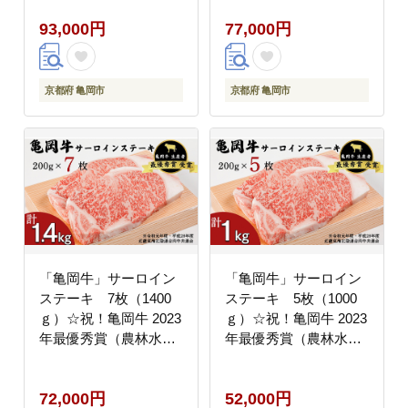
ット」 ☆祝！亀岡牛
水産大臣賞）受賞
93,000円
77,000円
2023年最優秀賞（農林
水産大臣賞）受賞
京都府 亀岡市
京都府 亀岡市
「亀岡牛」サーロイン
「亀岡牛」サーロイン
ステーキ 7枚（1400
ステーキ 5枚（1000
ｇ）☆祝！亀岡牛 2023
ｇ）☆祝！亀岡牛 2023
年最優秀賞（農林水産
年最優秀賞（農林水産
大臣賞）受賞 ※北海
大臣賞）受賞 ※北海
道・沖縄・離島への配
道・沖縄・離島への配
72,000円
52,000円
送不可
送不可