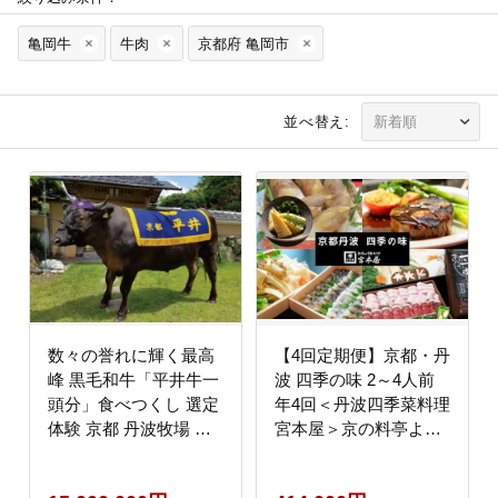
亀岡牛
牛肉
京都府 亀岡市
並べ替え:
数々の誉れに輝く最高
【4回定期便】京都・丹
峰 黒毛和牛「平井牛一
波 四季の味 2～4人前
頭分」食べつくし 選定
年4回＜丹波四季菜料理
体験 京都 丹波牧場 自
宮本屋＞京の料亭より
家産≪ 数量限定 牛肉
四季折々の最高の味を
牛 国産 冷凍 真空 すき
お届け【筍・亀岡牛・