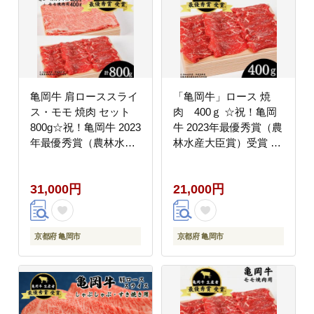
亀岡牛 肩ローススライ
「亀岡牛」ロース 焼
ス・モモ 焼肉 セット
肉 400ｇ ☆祝！亀岡
800g☆祝！亀岡牛 2023
牛 2023年最優秀賞（農
年最優秀賞（農林水産
林水産大臣賞）受賞 ※
大臣賞）受賞≪京都 丹
北海道・沖縄・離島へ
波 冷蔵便 牛肉 送料無
の配送不可
31,000円
21,000円
料 しゃぶしゃぶ すき焼
き 焼き肉≫ ※北海道・
沖縄・離島への配送不
可
京都府 亀岡市
京都府 亀岡市