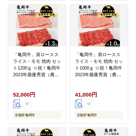
「亀岡牛」肩ロースス
「亀岡牛」肩ロースス
ライス・モモ 焼肉 セッ
ライス・モモ 焼肉 セッ
ト1200ｇ ☆祝！亀岡牛
ト1000ｇ ☆祝！亀岡牛
2023年最優秀賞（農林
2023年最優秀賞（農林
水産大臣賞）受賞 ※北
水産大臣賞）受賞 ※北
海道・沖縄・離島への
海道・沖縄・離島への
52,000円
41,000円
配送不可
配送不可
京都府 亀岡市
京都府 亀岡市