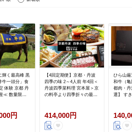
に輝く最高峰 黒
【4回定期便】京都・丹波
ひら山厳
井牛一頭分」食
四季の味 2～4人前 年4回＜
和牛（亀
定 体験 京都 丹
丹波四季菜料理 宮本屋＞京
都肉・丹
産≪ 数量限定
の料亭より四季折々の最高
選】 すき
 冷凍 真空 すき
の味をお届け【筍・亀岡
キ しゃぶしゃ
牛・松茸・ぼたん鍋】《た
への配送不可
,000円
けのこ 牛肉 鱧 ハモ 猪肉 ボ
414,000円
140,
タン 京野菜》