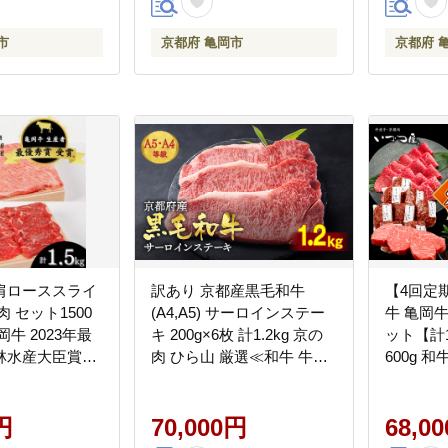
市
京都府 亀岡市
京都府 
肩ローススライ
訳あり 京都産黒毛和牛
【4回定
 セット1500
(A4,A5) サーロインステー
牛 亀岡牛
牛 2023年最
キ 200g×6枚 計1.2kg 京の
ット【計1.
林水産大臣賞）
肉 ひら山 厳選≪和牛 牛肉
600g 
海道・沖縄・離島
亀岡牛 京都肉 国産 京都 丹
選 赤身
可
波産 ふるさと納税 ステー
焼肉 ロ
円
キ ふるさと
70,000円
黒毛和牛
68,0
ふるさと