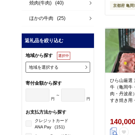
焼肉(牛肉)
(40)
京都府 亀岡
ほかの牛肉
(25)
返礼品を絞り込む
地域から探す
選択中
地域を選択する
ひら山厳選
寄付金額から探す
牛（亀岡牛
肉・丹波産
～
円
円
すき焼き用
計2kg
お支払方法から探す
140,00
クレジットカード
ANA Pay
(151)