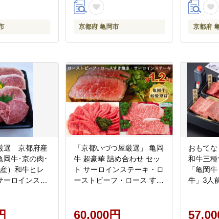
市
京都府 亀岡市
京都府 
厳選 京都府産
「京都いづつ屋厳選」 亀岡
おもて
亀岡牛･京の肉･
牛 超豪華 詰め合わせ セッ
和牛三種
波産）和牛ヒレ
ト サーロインステーキ・ロ
「亀岡牛
サーロインステ
ーストビーフ・ロース すき
牛」3人
ヒレ100gx2
焼き用 【計1.2kg】≪訳あ
浴券付き
ン200gx3枚）
り 和牛 牛肉≫
※北海道
円
60,000円
配送不可
57,0