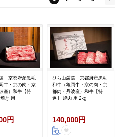
次
選 京都府産黒毛
ひら山厳選 京都府産黒毛
岡牛・京の肉・京
和牛（亀岡牛・京の肉・京
波産）和牛【特
都肉・丹波産）和牛【特
焼き 用
選】 焼肉 用 2kg
000円
140,000円