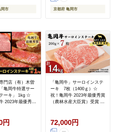
定期便
亀岡市
京都府 亀岡市
専門店（有）木曽
「亀岡牛」サーロインステ
「亀岡牛特選サー
ーキ 7枚（1400ｇ）☆
ーキ」 1kg ☆
祝！亀岡牛 2023年最優秀賞
 2023年最優秀賞
（農林水産大臣賞）受賞 ※
産大臣賞）受賞
北海道・沖縄・離島への配
送不可
00円
72,000円