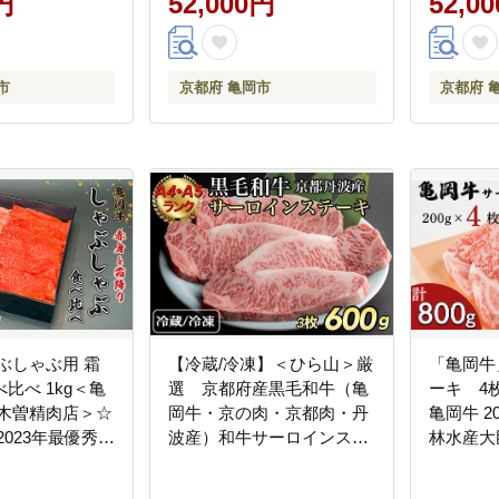
円
52,000円
52,0
市
京都府 亀岡市
京都府 
ぶしゃぶ用 霜
【冷蔵/冷凍】＜ひら山＞厳
「亀岡牛
比べ 1kg＜亀
選 京都府産黒毛和牛（亀
ーキ 4
 木曽精肉店＞☆
岡牛・京の肉・京都肉・丹
亀岡牛 2
2023年最優秀賞
波産）和牛サーロインステ
林水産大
大臣賞）受賞 ≪
ーキ 200g x 3枚(A4,A5)
道・沖縄
フト 記念日 高
可