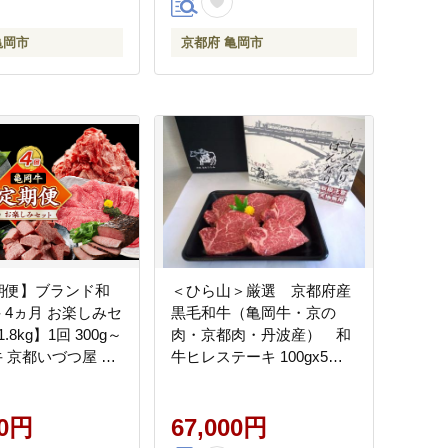
亀岡市
京都府 亀岡市
期便】ブランド和
＜ひら山＞厳選 京都府産
 4ヵ月 お楽しみセ
黒毛和牛（亀岡牛・京の
8kg】1回 300g～
肉・京都肉・丹波産） 和
和牛 京都いづつ屋 厳
牛ヒレステーキ 100gx5枚
 すき焼き ステーキ
【発送月選択】
ーストビーフ 和牛
 牛肉 冷凍 丹波産
00円
67,000円
納税 牛肉 定期便