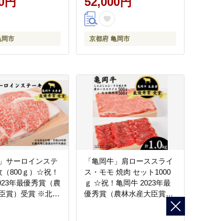
00円
52,000円
亀岡市
京都府 亀岡市
」サーロインステ
「亀岡牛」肩ローススライ
枚（800ｇ）☆祝！
ス・モモ 焼肉 セット1000
023年最優秀賞（農
ｇ ☆祝！亀岡牛 2023年最
臣賞）受賞 ※北海
優秀賞（農林水産大臣賞）
・離島への配送不
受賞 ※北海道・沖縄・離島
への配送不可