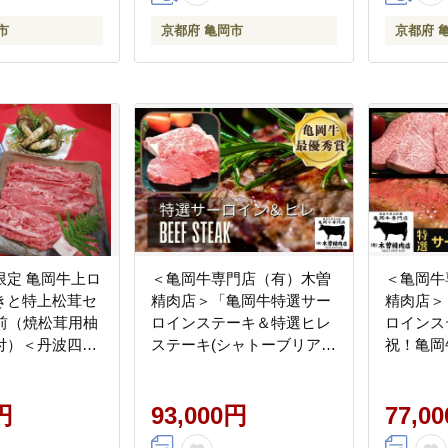
市
京都府 亀岡市
京都府 
限定 亀岡牛上ロ
＜亀岡牛専門店（有）木曽
＜亀岡牛
きと特上松茸セ
精肉店＞「亀岡牛特選サー
精肉店＞
人前（焼松茸用柚
ロインステーキ＆特選ヒレ
ロインステ
付）＜丹波四季
ステーキ(シャトーブリア
祝！亀岡牛
屋＞｜牛肉 ブ
ン)セット」 ☆祝！亀岡牛
（農林水
松茸 特上松茸
2023年最優秀賞（農林水産
可地域あり
円
大臣賞）受賞
93,000円
77,0
月～発送