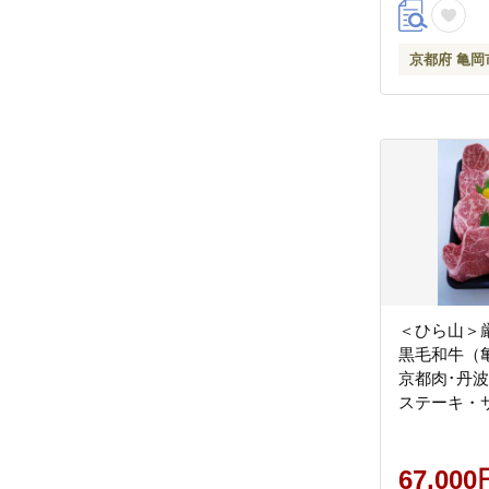
京都府 亀岡
＜ひら山＞
黒毛和牛（
京都肉･丹
ステーキ・
ーキセット (
枚、サーロイ
67,000