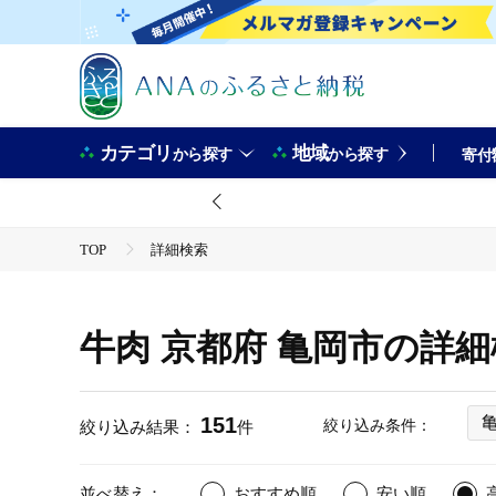
カテゴリ
地域
から探す
から探す
寄付
TOP
詳細検索
牛肉 京都府 亀岡市の詳
151
絞り込み条件：
絞り込み結果：
件
並べ替え：
おすすめ順
安い順