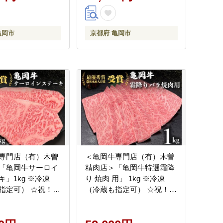
亀岡市
京都府 亀岡市
専門店（有）木曽
＜亀岡牛専門店（有）木曽
「亀岡牛サーロイ
精肉店＞「亀岡牛特選霜降
」1kg ※冷凍
り 焼肉 用」 1kg ※冷凍
指定可） ☆祝！亀
（冷蔵も指定可） ☆祝！亀
21年最優秀賞（農林
岡牛 2021年最優秀賞（農林
賞）受賞
水産大臣賞）受賞