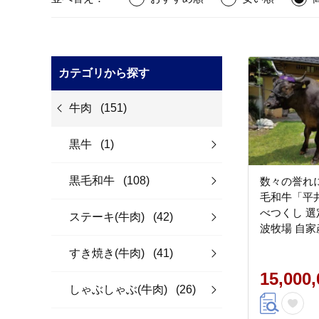
カテゴリから探す
牛肉
(151)
黒牛
(1)
黒毛和牛
(108)
数々の誉れ
毛和牛「平
べつくし 選
ステーキ(牛肉)
(42)
波牧場 自家
牛肉 牛 国産
すき焼き(牛肉)
(41)
焼き ステー
ぶ≫※離島
15,000
しゃぶしゃぶ(牛肉)
(26)