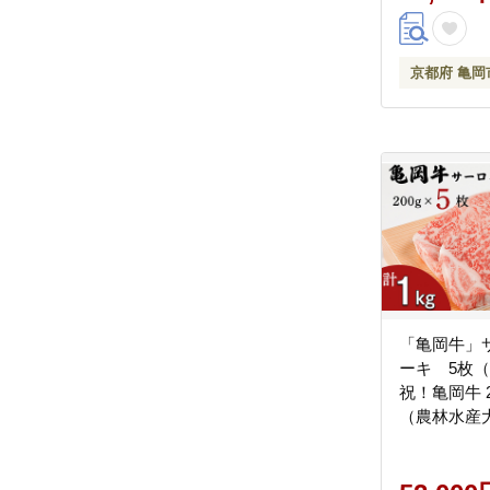
京都府 亀岡
「亀岡牛」
ーキ 5枚（
祝！亀岡牛 
（農林水産
北海道・沖
送不可