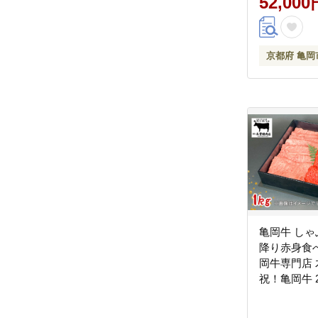
52,000
京都府 亀岡
亀岡牛 しゃ
降り赤身食べ
岡牛専門店
祝！亀岡牛 
（農林水産
国産 牛肉ギ