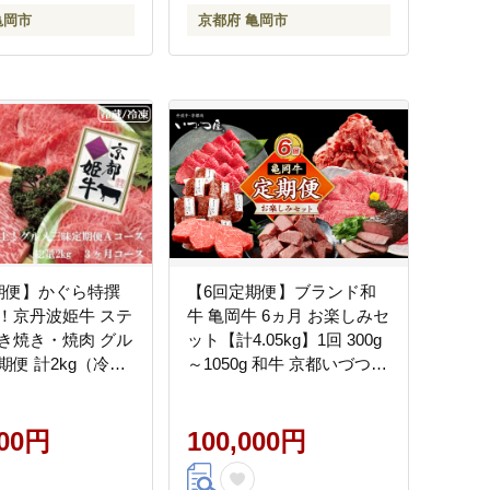
亀岡市
京都府 亀岡市
期便】かぐら特撰
【6回定期便】ブランド和
！京丹波姫牛 ステ
牛 亀岡牛 6ヵ月 お楽しみセ
き焼き・焼肉 グル
ット【計4.05kg】1回 300g
便 計2kg（冷
～1050g 和牛 京都いづつ屋
凍）
厳選 赤身ステーキ サイコ
ロステーキ ローストビーフ
000円
和牛 黒毛和牛 手ごねハン
100,000円
バーグ すき焼き 牛肉 冷凍
丹波産 ふるさと納税 牛肉