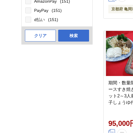
AmazonPay
(151)
京都府 亀岡
PayPay
(151)
d払い
(151)
クリア
検索
期間・数量
ースすき焼
ット2～3
子しょうゆ
菜料理 宮本
ランド牛 
※配送不
95,000
※2026年9