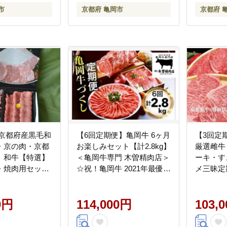
市
京都府 亀岡市
京都府 
 京都府産黒毛和
【6回定期便】亀岡牛 6ヶ月
【3回定
・京の肉・京都
お楽しみセット【計2.8kg】
厳選雌牛
）和牛【特選】
＜亀岡牛専門 木曽精肉店＞
ーキ・す
・焼肉用セット
☆祝！亀岡牛 2021年最優秀
メ三昧定期
賞（農林水産大臣賞）受賞
蔵）（冷
※冷凍（冷蔵も指定可）
0円
114,000円
103,