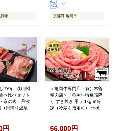
亀岡市
京都府 亀岡市
なしの宿 渓山閣
＜亀岡牛専門店（有）木曽
食べ比べセット
精肉店＞「亀岡牛特選霜降
・京の肉・丹波
り すき焼き 用 」1kg ※冷
前（日帰り温泉入
凍（冷蔵も指定可） ☆祝！
）《京都 奥座敷》
亀岡牛 2023年最優秀賞（農
、沖縄、離島への
林水産大臣賞）受賞
00円
56,000円