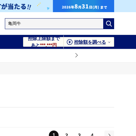
控除上限額まで
控除額を調べる
あと
***,***円
1
2
3
4