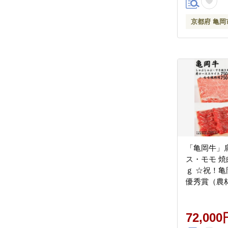
京都府 亀岡
「亀岡牛」
ス・モモ 焼肉
ｇ ☆祝！亀岡
優秀賞（農
受賞 ※北
への配送不
72,000