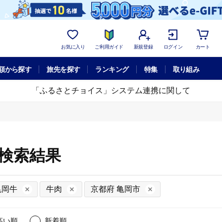
お気に入り
ご利用ガイド
新規登録
ログイン
カート
額から探す
旅先を探す
ランキング
特集
取り組み
「ふるさとチョイス」システム連携に関して
細検索結果
亀岡牛
牛肉
京都府 亀岡市
高い順
新着順