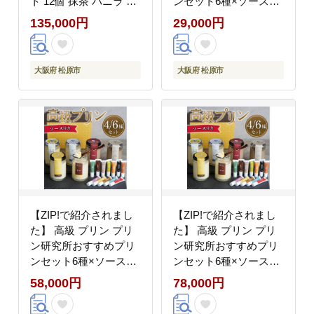
ト 12個 抹茶 バニラ コ
ンセット6種×ソース12
ーヒー なめらか purinn
種 プリン purin プリン
135,000円
29,000円
PURINN ご褒美 ギフト
研究所おすすめプリン
お中元 お歳暮 母の日
プリン研究所 purinn お
父の日 敬老の日 バレン
すすめプリンセット6種
大阪府 松原市
大阪府 松原市
タイン ホワイトデー 誕
ソース12種 スイーツ
生日 結婚 出産 祝い 内
たまご感 昔ながら 大阪
祝い 贈答品 プリン研究
府 松原市
所 大阪府 松原市
【ZIP!で紹介されまし
【ZIP!で紹介されまし
た】 高級 プリン プリ
た】 高級 プリン プリ
ン研究所おすすめプリ
ン研究所おすすめプリ
ンセット6種×ソース12
ンセット6種×ソース12
種×2セット かため
種×3セット かため
58,000円
78,000円
purin 牛乳 卵 砂糖 卵の
purin 牛乳 卵 砂糖 卵の
コク purinn 昔ながら つ
コク purinn 昔ながら つ