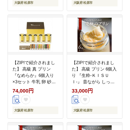
大阪府 松原市
大阪府 松原市
入り バニラビーンズ 大
ト お中元 6個入り バニ
阪府 松原市
ラビーンズ 大阪府 松原
市
【ZIP!で紹介されまし
【ZIP!で紹介されまし
た】 高級 真 プリン
た】 高級 プリン 6個入
『なめらか』6個入り
り 『生粋-ＫＩＳＵ
×3セット 牛乳 卵 砂糖
Ｉ-』 昔ながら しっか
すっと溶ける purinn
り かため ご褒美 ギフ
74,000円
33,000円
PURINN なめらかな舌
ト purinn お中元 お歳暮
触り ミルキーな甘み プ
母の日 PURINN 父の日
リン研究所 ご褒美 ギフ
敬老の日 バレンタイン
大阪府 松原市
大阪府 松原市
ト お中元 6個入り バニ
ホワイトデー 誕生日 結
ラビーンズ 大阪府 松原
婚 出産 祝い 内祝い 贈
市
答品 プリン研究所 大阪