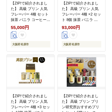
【ZIP!で紹介されまし
【ZIP!で紹介されまし
た】 高級 プリン 人気
た】 高級 プリン 人気
フレーバー 4種 セット
フレーバー 4種 ×2 セッ
抹茶 バニラ コーヒー
ト 8個 抹茶 バニラ コ
なめらか purin ご褒美
ーヒー なめらか purin
55,000円
93,000円
ギフト お中元 purinn お
ご褒美 ギフト お中元
歳暮 母の日 父の日 敬
purinn お歳暮 母の日 父
老の日 バレンタイン ホ
の日 敬老の日 バレンタ
大阪府 松原市
大阪府 松原市
ワイトデー 誕生日 結婚
イン ホワイトデー 誕生
出産 祝い 内祝い 贈答
日 結婚 出産 祝い 内祝
品 プリン研究所 大阪府
い 贈答品 プリン研究所
松原市
大阪府 松原市
【ZIP!で紹介されまし
【ZIP!で紹介されまし
た】 高級 プリン 人気
た】 高級 プリン プリ
フレーバー 4種 ×3 セッ
ン研究所おすすめプリ