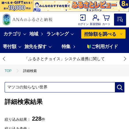
ログイン
新規登録
カート
カテゴリ
地域
ランキング
控除額を調べる
寄付額
旅先を探す
特集
ご利用ガイド
「ふるさとチョイス」システム連携に関して
TOP
詳細検索
詳細検索結果
228
絞り込み結果：
件
絞り込み条件：