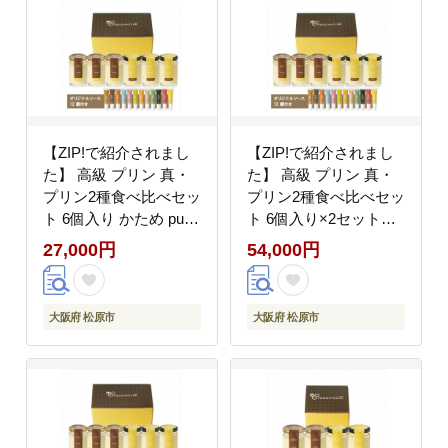
市
阪府 松原市
【ZIP!で紹介されまし
【ZIP!で紹介されまし
た】 高級 プリン 真・
た】 高級 プリン 真・
プリン2種食べ比べセッ
プリン2種食べ比べセッ
ト 6個入り かため purin
ト 6個入り×2セット
牛乳 卵 砂糖 卵のコク
purin かため 牛乳 卵 砂
27,000円
54,000円
昔ながら purinn つるん
糖 卵のコク 昔ながら
食感 なめらか 舌触り
purinn つるん 食感 なめ
ミルキー 甘み ソース
らか 舌触り ミルキー
大阪府 松原市
大阪府 松原市
自分へのご褒美 ギフト
甘み ソース 自分へのご
大阪府 松原市
褒美 ギフト 大阪府 松
原市