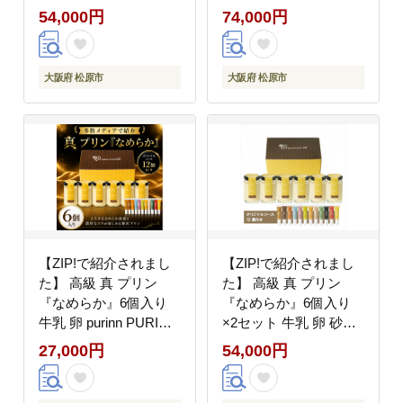
purinn PURINN 卵のコ
のコク purinn PURINN
54,000円
74,000円
ク 感じられる 昔ながら
昔ながら つるん かため
つるん かため 食感 プ
な 食感 自分へのご褒美
リン研究所 ご褒美 ギフ
ギフト お中元 贈答品
大阪府 松原市
大阪府 松原市
ト お中元 6個入り バニ
お祝い プリン研究所 大
ラビーンズ 大阪府 松原
阪府 松原市
市
【ZIP!で紹介されまし
【ZIP!で紹介されまし
た】 高級 真 プリン
た】 高級 真 プリン
『なめらか』6個入り
『なめらか』6個入り
牛乳 卵 purinn PURINN
×2セット 牛乳 卵 砂糖
砂糖 すっと溶ける なめ
すっと溶ける purinn
27,000円
54,000円
らかな舌触り ミルキー
PURINN なめらかな舌
な甘み プリン研究所 ご
触り ミルキーな甘み プ
褒美 ギフト お中元 6個
リン研究所 ご褒美 ギフ