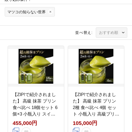
マツコの知らない世界
並べ替え:
【ZIP!で紹介されまし
【ZIP!で紹介されまし
た】 高級 抹茶 プリン
た】 高級 抹茶 プリン
食べ比べ 18個セット 6
2種 食べ比べ 4個 セッ
個×3 小瓶入り スイー
ト 小瓶入り 高級プリン
ツ デザート 洋菓子
purinn PUIRINN 抹茶プ
455,000円
105,000円
purinn PURINN おやつ
リン 抹茶スイーツ スイ