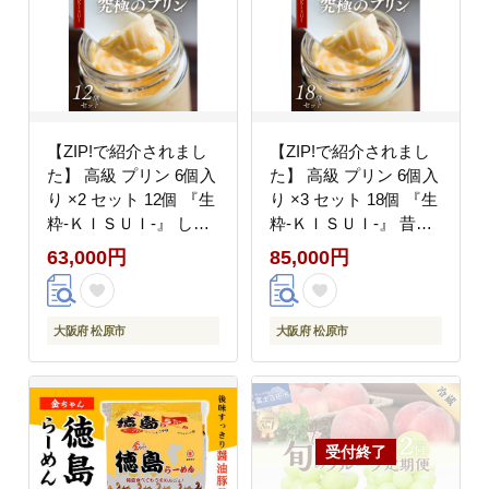
府 松原市
【ZIP!で紹介されまし
【ZIP!で紹介されまし
た】 高級 プリン 6個入
た】 高級 プリン 6個入
り ×2 セット 12個 『生
り ×3 セット 18個 『生
粋-ＫＩＳＵＩ-』 しっ
粋-ＫＩＳＵＩ-』 昔な
かり かため ご褒美 ギ
がら しっかり purinn
63,000円
85,000円
フト お中元 purin
PURINN かため ご褒美
PURIN お歳暮 母の日
ギフト お中元 お歳暮
父の日 敬老の日 purinn
母の日 父の日 敬老の日
大阪府 松原市
大阪府 松原市
バレンタイン ホワイト
バレンタイン ホワイト
デー PURIN 誕生日 結
デー 誕生日 結婚 出産
婚 出産 祝い 内祝い 贈
祝い 内祝い 贈答品 プ
答品 プリン研究所 大阪
リン研究所 大阪府 松原
府 松原市
市