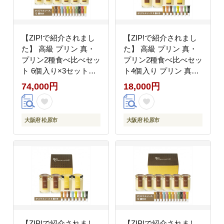
【ZIP!で紹介されまし
【ZIP!で紹介されまし
た】 高級 プリン 真・
た】 高級 プリン 真・
プリン2種食べ比べセッ
プリン2種食べ比べセッ
ト 6個入り×3セット
ト4個入り プリン 真・
purin かため 牛乳 卵 砂
プリン スイーツ かため
74,000円
18,000円
糖 卵のコク purinn 昔な
なめらか purin ぷりん
がら つるん 食感 なめ
贈答品 お祝い プレゼン
らか 舌触り ミルキー
ト purinn 贈り物 ご褒美
大阪府 松原市
大阪府 松原市
甘み ソース 自分へのご
ギフト ミルキー 舌触り
褒美 ギフト 大阪府 松
牛乳 卵 砂糖 卵のコク
原市
お中元 110g おすすめ
逸品 大阪府 松原市
【ZIP!で紹介されまし
【ZIP!で紹介されまし