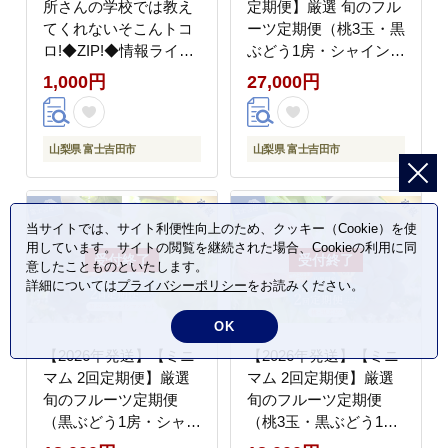
所さんの学校では教え
定期便】厳選 旬のフル
てくれないそこんトコ
ーツ定期便（桃3玉・黒
ロ!◆ZIP!◆情報ライブ
ぶどう1房・シャインマ
ミヤネ屋◆ヒルナンデ
スカット1房）【マツコ
1,000円
27,000円
ス…その他多数で紹介
の知らない世界】
されました！！富士山
の伏流水を使用した あ
山梨県 富士吉田市
山梨県 富士吉田市
んこ好きのためのこだ
わりトースト用あんこ
125ｇ（つぶあん）1個
【マツコの知らない世
当サイトでは、サイト利便性向上のため、クッキー（Cookie）を使
用しています。サイトの閲覧を継続された場合、Cookieの利用に同
界】
意したことものといたします。
詳細については
プライバシーポリシー
をお読みください。
OK
【2026年発送】【ミニ
【2026年発送】【ミニ
マム 2回定期便】厳選
マム 2回定期便】厳選
旬のフルーツ定期便
旬のフルーツ定期便
（黒ぶどう1房・シャイ
（桃3玉・黒ぶどう1
ンマスカット1房）【マ
房）【マツコの知らな