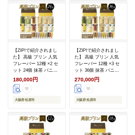
うす｣ 大阪府 松原市
原市
【ZIP!で紹介されまし
【ZIP!で紹介されまし
た】 高級 プリン 人気
た】 高級 プリン 人気
フレーバー 12種 ×2 セ
フレーバー 12種 ×3 セ
ット 24個 抹茶 バニラ
ット 36個 抹茶 バニラ
purinn PURINN 紅茶 コ
紅茶 コーヒー purinn
180,000円
270,000円
ーヒー なめらか かため
PURINN なめらか かた
ご褒美 ギフト お中元
め ご褒美 ギフト お中
お歳暮 母の日 父の日
元 お歳暮 母の日 父の
大阪府 松原市
大阪府 松原市
敬老の日 バレンタイン
日 敬老の日 バレンタイ
ホワイトデー 誕生日 結
ン ホワイトデー 誕生日
婚 出産 祝い 内祝い 贈
結婚 出産 祝い 内祝い
答品 プリン研究所 大阪
贈答品 プリン研究所 大
府 松原市
阪府 松原市