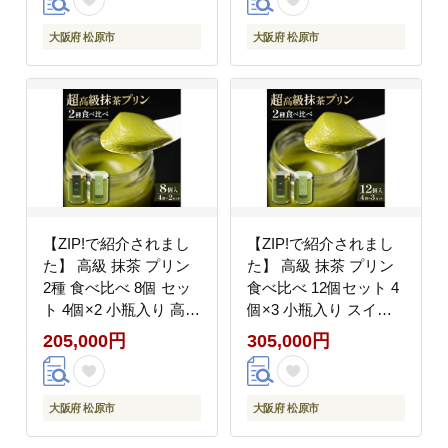
ギフト 贈り物 贅沢 お
ーツ デザート 洋菓子
祝い 高級プリン 抹茶プ
おやつ ぷりん ギフト
大阪府 松原市
大阪府 松原市
リン 抹茶スイーツ ｢お
贈り物 贈答 贅沢 お祝
こい｣ ｢おうす｣ 大阪府
い ｢おこい｣ ｢おうす｣
松原市
大阪府 松原市
【ZIP!で紹介されまし
【ZIP!で紹介されまし
た】 高級 抹茶 プリン
た】 高級 抹茶 プリン
2種 食べ比べ 8個 セッ
食べ比べ 12個セット 4
ト 4個×2 小瓶入り 高級
個×3 小瓶入り スイー
プリン purin PURINN
ツ purinn デザート 洋菓
205,000円
305,000円
抹茶プリン 抹茶スイー
子 PURINN おやつ ギ
ツ スイーツ デザート
フト 贈り物 贅沢 お祝
洋菓子 おやつ ぷりん
い 高級プリン 抹茶プリ
大阪府 松原市
大阪府 松原市
ギフト 贈り物 贈答 贅
ン 抹茶スイーツ ｢おこ
沢 お祝い ｢おこい｣ ｢お
い｣ ｢おうす｣ 大阪府 松