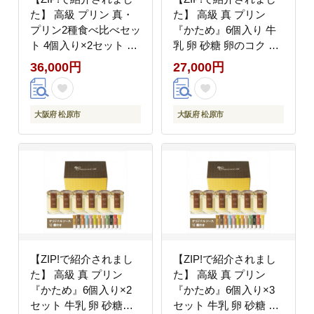
た】 高級 プリン 真・
た】 高級 真 プリン
プリン2種食べ比べセッ
『かため』6個入り 牛
ト 4個入り×2セット プ
乳 卵 砂糖 卵のコク 感
リン purin 真・プリン
じられる purinn
36,000円
27,000円
スイーツ かため なめら
PURINN 昔ながら つる
か ぷりん purinn 贈答品
ん かため 食感 プリン
お祝い プレゼント 贈り
研究所 ご褒美 ギフト
大阪府 松原市
大阪府 松原市
物 ご褒美 ギフト ミル
お中元 6個入り バニラ
キー 舌触り 牛乳 卵 砂
ビーンズ 大阪府 松原市
糖 卵のコク お中元
110g おすすめ 逸品 大
阪府 松原市
【ZIP!で紹介されまし
【ZIP!で紹介されまし
た】 高級 真 プリン
た】 高級 真 プリン
『かため』6個入り×2
『かため』6個入り×3
セット 牛乳 卵 砂糖
セット 牛乳 卵 砂糖 卵