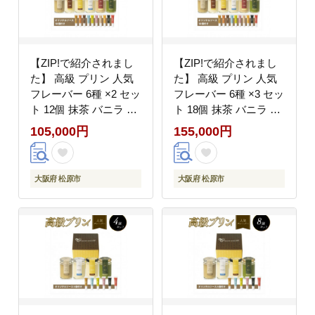
【ZIP!で紹介されまし
【ZIP!で紹介されまし
た】 高級 プリン 人気
た】 高級 プリン 人気
フレーバー 6種 ×2 セッ
フレーバー 6種 ×3 セッ
ト 12個 抹茶 バニラ 紅
ト 18個 抹茶 バニラ 紅
茶 コーヒー なめらか
茶 コーヒー purinn
105,000円
155,000円
かため purinn PURINN
PURINN なめらか かた
ご褒美 ギフト お中元
め ご褒美 ギフト お中
お歳暮 母の日 父の日
元 お歳暮 母の日 父の
大阪府 松原市
大阪府 松原市
敬老の日 バレンタイン
日 敬老の日 バレンタイ
ホワイトデー 誕生日 結
ン ホワイトデー 誕生日
婚 出産 祝い 内祝い 贈
結婚 出産 祝い 内祝い
答品 プリン研究所 大阪
贈答品 プリン研究所 大
府 松原市
阪府 松原市