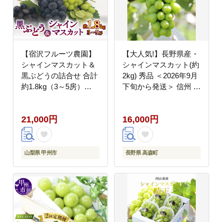
【宿沢フルーツ農園】
【大人気!】長野県産・
シャインマスカット＆
シャインマスカット(約
黒ぶどうの詰合せ 合計
2kg) 秀品 ＜2026年9月
約1.8kg（3～5房）
下旬から発送＞ 信州 南
【2026年発送】（SF）
信州 高森町 産地直送
B18-171
果物 くだもの ぶどう
21,000円
16,000円
旬のぶどう シャイン 山
下屋荘介
山梨県 甲州市
長野県 高森町