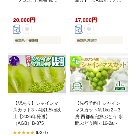
限定 先行予約 長野 信
農業協同組合 長野 先行
州 令和8年産 【2026年
予約 産地直送 ぶどう
20,000円
17,000円
9月上旬～11月上旬発
贈答用 ギフト 2房 フル
送】[FB-21]
ーツ 果物 おすすめ 厳
選 種無し 皮ごと 大粒
長野県 小布施町
長野県 東御市
【訳あり】シャインマ
【先行予約】シャイン
スカット3～4房1.5kg以
マスカット約1kg 2～3
上【2026年発送】
房 西都産完熟ぶどう 水
（AGB）B-875
間ぶどう園＜16-2a＞
5.0
（1）