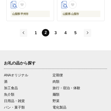
山梨県 甲州市
山梨県 山梨市
2
1
3
4
5
前
次
お礼の品から探す
ANAオリジナル
定期便
酒
肉類
加工食品
旅行・宿泊・体験
魚介類
麺類
日用品・雑貨
野菜
パン・菓子類
電化製品