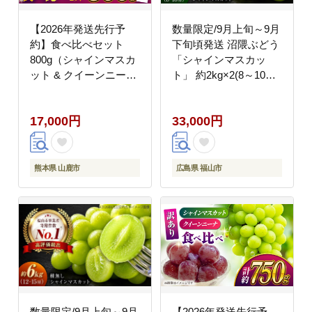
【2026年発送先行予
数量限定/9月上旬～9月
約】食べ比べセット
下旬頃発送 沼隈ぶどう
800g（シャインマスカ
「シャインマスカッ
ット & クイーンニーナ
ト」 約2kg×2(8～10房)
各一房）【合同会社 社
広島県福山市/福山市農
方園】 [ZBZ018]
業協同組合 沼隈グリ
17,000円
33,000円
ーンセンター ぶどう ブ
ドウ 葡萄 種なし 大粒
マスカット [BAEV011]
熊本県 山鹿市
広島県 福山市
数量限定/9月上旬～9月
【2026年発送先行予