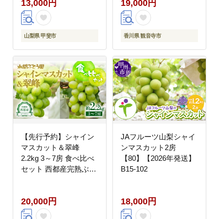
13,000円
19,000円
おいしい 高評価 採れた
て 産地厳選 大人気 産
直
山梨県 甲斐市
香川県 観音寺市
【先行予約】シャイン
JAフルーツ山梨シャイ
マスカット＆翠峰
ンマスカット2房
2.2kg 3～7房 食べ比べ
【80】【2026年発送】
セット 西都産完熟ぶど
B15-102
う 水間ぶどう園＜16-
5a＞
20,000円
18,000円