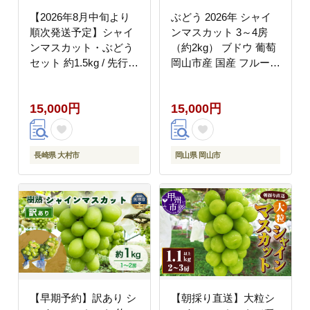
【2026年8月中旬より
ぶどう 2026年 シャイ
順次発送予定】シャイ
ンマスカット 3～4房
ンマスカット・ぶどう
（約2kg） ブドウ 葡萄
セット 約1.5kg / 先行予
岡山市産 国産 フルーツ
約 シャインマスカット
果物 ギフトタンポポ農
しゃいんますかっと マ
園
15,000円
15,000円
スカット ますかっと ブ
ドウ ぶどう 葡萄 フル
ーツ ふるーつ 果物 く
だもの / 大村市 / おお
長崎県 大村市
岡山県 岡山市
むら夢ファームシュシ
ュ[ACAA007]
【早期予約】訳あり シ
【朝採り直送】大粒シ