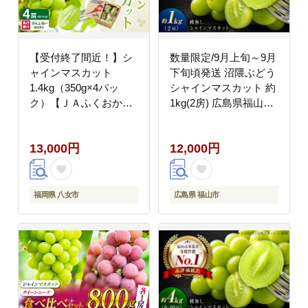
【受付終了間近！】シ
数量限定/9月上旬～9月
ャインマスカット
下旬頃発送 沼隈ぶどう
1.4kg（350g×4パッ
シャインマスカット 約
ク）【ＪＡふくおか八
1kg(2房) 広島県福山市/
女】｜９月上旬～発送
福山市農業協同組合
予定 マスカット ぶどう
沼隈グリーンセンター
13,000円
12,000円
種なし 皮ごと食べられ
ぶどう ブドウ 葡萄 種
る 糖度18度 高糖度 甘
なし 大粒 マスカット
い 厳選 産地直送 1.4kg
[BAEV005]
先行予約 旬 クール便
福岡県 八女市
広島県 福山市
品質保証 数量限定 福岡
八女