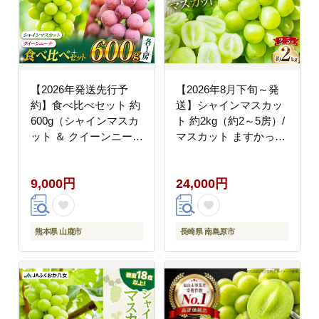
【2026年発送先行予
【2026年8月下旬～発
約】食べ比べセット 約
送】シャインマスカッ
600g（シャインマスカ
ト 約2kg（約2～5房）/
ット ＆ クイーンニーナ
マスカット ますかっと
各一房）【合同会社 社
ぶどう 葡萄 ブドウ フ
方園】 [ZBZ036]
ルーツ 果物 / 南島原市
9,000円
24,000円
/ 長崎県農産品流通合同
会社 [SCB076]
熊本県 山鹿市
長崎県 南島原市