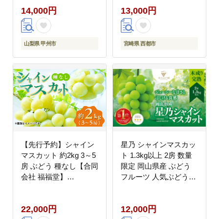
14,000円
13,000円
山梨県 甲州市
宮崎県 西都市
【先行予約】シャイン
星乃 シャインマスカッ
マスカット 約2kg 3～5
ト 1.3kg以上 2房 数量
房 ぶどう 種なし【合同
限定 岡山県産 ぶどう
会社 福福堂】
フルーツ 人気ぶどう
[ZCN008]
【配送不可地域：離
島・北海道・沖縄県】
22,000円
12,000円