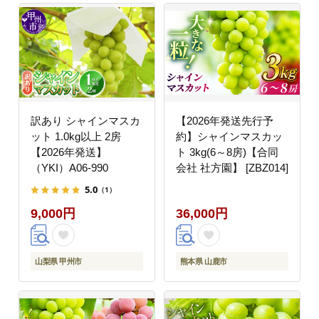
訳あり シャインマスカ
【2026年発送先行予
ット 1.0kg以上 2房
約】シャインマスカッ
【2026年発送】
ト 3kg(6～8房)【合同
（YKI）A06-990
会社 社方園】 [ZBZ014]
5.0
（1）
9,000円
36,000円
山梨県 甲州市
熊本県 山鹿市