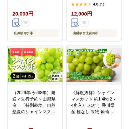
（AF）B18-413
4.0
（1）
20,000円
12,000円
山梨県 甲州市
山梨県 富士吉田市
（2026年/令和8年）発
《鮮度抜群》シャイン
送＜先行予約＞山梨県
マスカット 約1.4kg 2～
産 『特別栽培』自然
4房入り ぶどう 香川県
塾夏のシャインマスカ
産 種なし 果物 葡萄 フ
ット（約1.2㎏）
ルーツ 甘い 送料無料
冷蔵 期間限定 年内発送