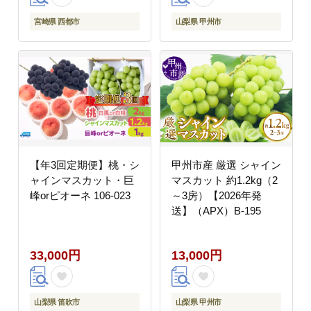
宮崎県 西都市
山梨県 甲州市
【年3回定期便】桃・シ
甲州市産 厳選 シャイン
ャインマスカット・巨
マスカット 約1.2kg（2
峰orピオーネ 106-023
～3房）【2026年発
送】（APX）B-195
33,000円
13,000円
山梨県 笛吹市
山梨県 甲州市