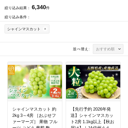
6,340
絞り込み結果：
件
絞り込み条件：
シャインマスカット
並べ替え:
シャインマスカット 約
【先行予約 2026年発
2kg 3～4房 ［おぶせフ
送】シャインマスカッ
ァーマーズ］ 果物 フル
ト2房 1.1kg以上【秋お
ーツ ぶどう 葡萄 数量
届け】｜JA信州うえだ