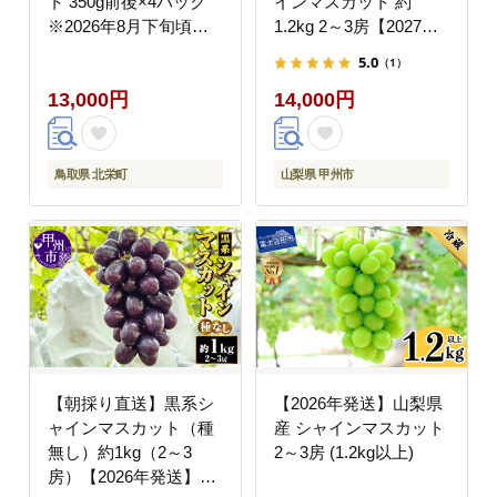
ト 350g前後×4パック
インマスカット 約
※2026年8月下旬頃～9
1.2kg 2～3房【2027年
月下旬頃に順次発送予
発送】（MG）B12-
5.0
（1）
定
472CO
13,000円
14,000円
鳥取県 北栄町
山梨県 甲州市
【朝採り直送】黒系シ
【2026年発送】山梨県
ャインマスカット（種
産 シャインマスカット
無し）約1kg（2～3
2～3房 (1.2kg以上)
房）【2026年発送】