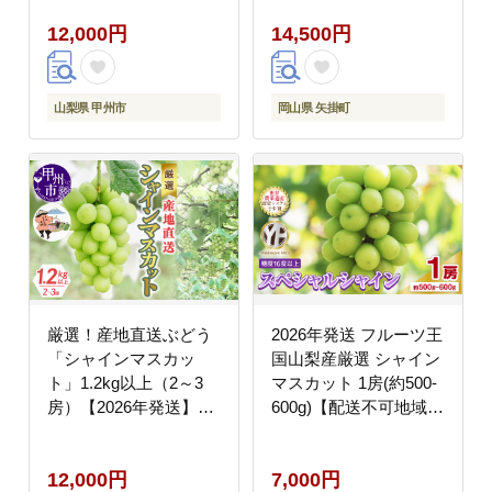
祝除く)》 ---
12,000円
14,500円
ofn_cwsmx_ae911_26_13500_
--
山梨県 甲州市
岡山県 矢掛町
厳選！産地直送ぶどう
2026年発送 フルーツ王
「シャインマスカッ
国山梨産厳選 シャイン
ト」1.2kg以上（2～3
マスカット 1房(約500-
房）【2026年発送】
600g)【配送不可地域：
（KKH）B-491
離島】
12,000円
7,000円