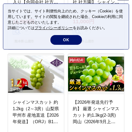
入り【合同会社 社方
社 社方園】 シャインマ
園】 シャインマスカッ
スカット 切り落とし 家
当サイトでは、サイト利便性向上のため、クッキー（Cookie）を使
ト 果物 一房 ぶどう
庭用 ぶどう 熊本
用しています。サイトの閲覧を継続された場合、Cookieの利用に同
11,000円
11,000円
[ZBZ005]
[ZBZ006]
意したことものといたします。
詳細については
プライバシーポリシー
をお読みください。
OK
熊本県 山鹿市
熊本県 山鹿市
シャインマスカット 約
【2026年発送先行予
1.2kg（2～3房）山梨県
約】 厳選 シャインマス
甲州市 産地直送【2026
カット 約1.3kg(2-3房)
年発送】（ORJ）B12-
岡山《2026年9月上旬
802
～11月中旬頃出荷(土日