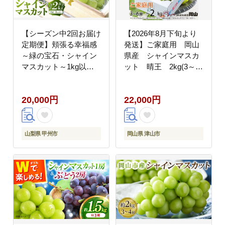
【シーズン中2回お届け
【2026年8月下旬より
定期便】頬張る幸福感
発送】ご家庭用 岡山
～緑の宝石・シャイン
県産 シャインマスカ
マスカット～1kg以上 2
ット 晴王 2kg(3～6
～3房【2026年発送】
房)【配送不可地域：離
（RG）C-426
島・北海道・沖縄県】
20,000円
22,000円
山梨県 甲州市
岡山県 津山市