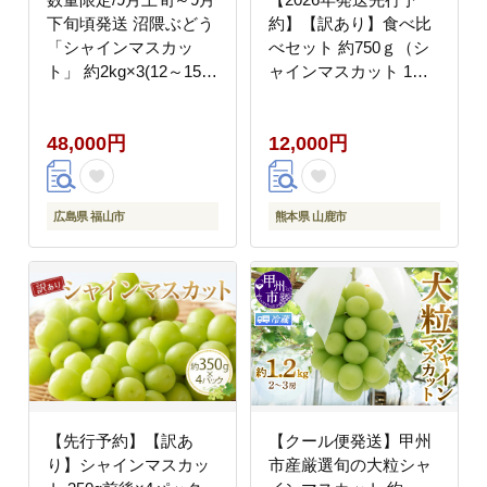
下旬頃発送 沼隈ぶどう
約】【訳あり】食べ比
「シャインマスカッ
べセット 約750ｇ（シ
ト」 約2kg×3(12～15
ャインマスカット 1房
房) 広島県福山市/福山
& クイーンニーナ 切り
市農業協同組合 沼隈
落とし 約300g）【合同
48,000円
12,000円
グリーンセンター ぶど
会社 社方園】 [ZBZ024]
う ブドウ 葡萄 種なし
大粒 マスカット
[BAEV012]
広島県 福山市
熊本県 山鹿市
【先行予約】【訳あ
【クール便発送】甲州
り】シャインマスカッ
市産厳選旬の大粒シャ