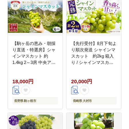
【駒ヶ岳の恵み・朝採
【先行受付】8月下旬よ
り直送・特選房】シャ
り順次発送 シャインマ
インマスカット 約
スカット 約2kg 箱入
1.4kg 2～3房 中央アル
り / シャインマスカッ
プス 駒ヶ根産 種なし
ト しゃいんますかっと
皮ごと 山の雫 木曽駒ヶ
ぶどう ブドウ 葡萄 フ
18,000円
20,000円
岳 宝剣岳 千畳敷カール
ルーツ ふるーつ 果物
寒暖差 信州 長野 ぶど
くだもの / 大村市 / 大
う 2026
又農園 [ACZO005]
長野県 駒ヶ根市
長崎県 大村市