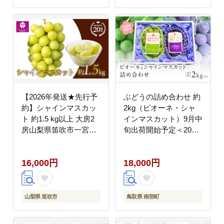
【2026年発送★先行予
ぶどうの詰め合わせ 約
約】シャインマスカッ
2kg（ピオーネ・シャ
ト 約1.5 kg以上 大房2
インマスカット）9月中
房山梨県笛吹市一宮産
旬出荷開始予定＜2026
朝採り 産地直送 088-
年収穫分・数量限定＞
012
16,000円
18,000円
山梨県 笛吹市
鳥取県 南部町