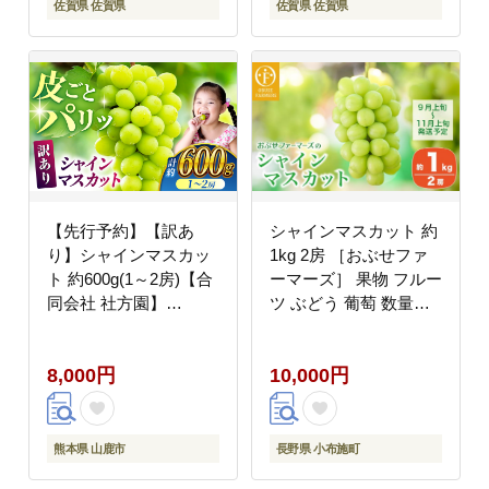
佐賀県 佐賀県
佐賀県 佐賀県
【先行予約】【訳あ
シャインマスカット 約
り】シャインマスカッ
1kg 2房 ［おぶせファ
ト 約600g(1～2房)【合
ーマーズ］ 果物 フルー
同会社 社方園】
ツ ぶどう 葡萄 数量限
[ZBZ035]
定 先行予約 長野 信州
令和8年産 【2026年9月
8,000円
10,000円
上旬～11月上旬発送】
[F-26]
熊本県 山鹿市
長野県 小布施町