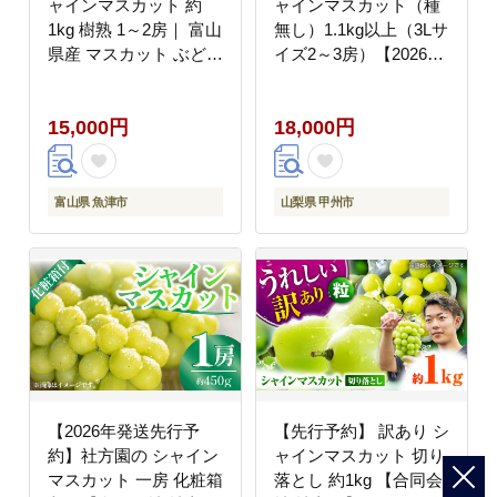
ャインマスカット 約
ャインマスカット（種
1kg 樹熟 1～2房｜ 富山
無し）1.1kg以上（3Lサ
県産 マスカット ぶどう
イズ2～3房）【2026年
ブドウ 葡萄 ※北海道・
発送】（AF）B18-411
沖縄・離島への配送不
15,000円
18,000円
可 ※2026年10月～発送
富山県 魚津市
山梨県 甲州市
【2026年発送先行予
【先行予約】 訳あり シ
約】社方園の シャイン
ャインマスカット 切り
マスカット 一房 化粧箱
落とし 約1kg 【合同会