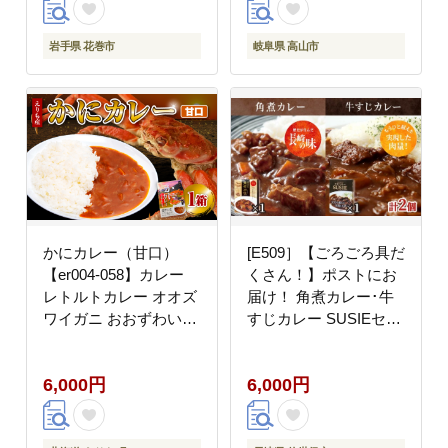
岩手県 花巻市
岐阜県 高山市
かにカレー（甘口）
[E509］【ごろごろ具だ
【er004-058】カレー
くさん！】ポストにお
レトルトカレー オオズ
届け！ 角煮カレー･牛
ワイガニ おおずわいが
すじカレー SUSIEセッ
に おおずわい蟹 大ズワ
ト【長崎豊味館】簡単
イ 大ズワイガニ 大ずわ
レトルト カレー 牛すじ
6,000円
6,000円
い 大ずわいがに ズワイ
角煮 長崎 防災食 非常
ガニ ずわいがに ずわい
食
蟹 ズワイ 蟹 カニ かに