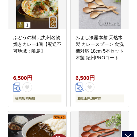
ぶどうの樹 北九州名物
みよし漆器本舗 天然木
焼きカレー1個【配送不
製 カレースプーン 食洗
可地域：離島】
機対応 18cm 5本セット
木製 紀州PROコート
白木
6,500円
6,500円
福岡県 岡垣町
和歌山県 海南市