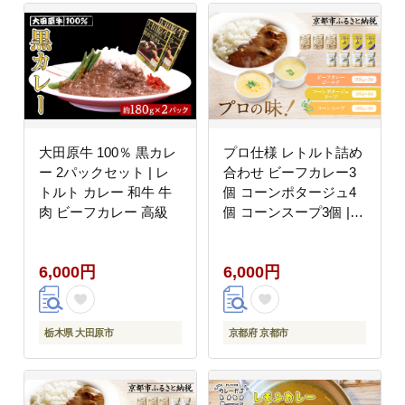
大田原牛 100％ 黒カレ
プロ仕様 レトルト詰め
ー 2パックセット | レ
合わせ ビーフカレー3
トルト カレー 和牛 牛
個 コーンポタージュ4
肉 ビーフカレー 高級
個 コーンスープ3個 |
レトルト食品 レトルト
カレー レトルトスープ
6,000円
6,000円
［ 京都 レトルト食品メ
ーカー プロ用 ビーフカ
レー スープ ポタージュ
人気 おすすめ カレー
栃木県 大田原市
京都府 京都市
洋食 レトルト 非常食
保存食 グルメ お取り寄
せ 通販 送料無料 ふる