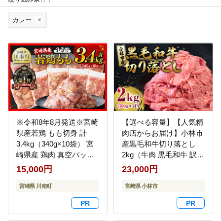
カレー
※令和8年8月発送※宮崎
【選べる容量】【人気精
県産若鶏 もも切身 計
肉店からお届け】小林市
3.4kg（340g×10袋） 宮
産黒毛和牛切り落とし
崎県産 鶏肉 真空パック
2kg（牛肉 黒毛和牛 訳あ
[C12024r808]
り 切り落とし 小間切れ
15,000円
23,000円
赤身 小分け）
宮崎県 川南町
宮崎県 小林市