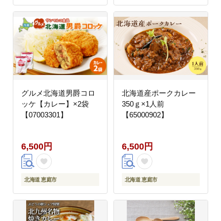
げ フライ 鍋 煮込み セ
ット 詰め合わせ
グルメ北海道男爵コロ
北海道産ポークカレー
ッケ【カレー】×2袋
350ｇ×1人前
【07003301】
【65000902】
6,500円
6,500円
北海道 恵庭市
北海道 恵庭市