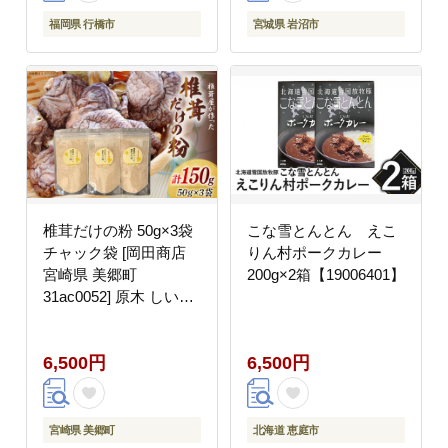
福岡県 行橋市
宮城県 岩沼市
椎茸だけの粉 50g×3袋
こな雪とんとん えこ
チャック袋 [岡田商店
りん村ポークカレー
宮崎県 美郷町
200g×2箱【19006401】
31ac0052] 原木 しいた
け 乾燥 シイタケ 宮崎
県産 送料無料 だし 出
6,500円
6,500円
汁 調味料 みそ汁 カレ
ー シチュー ハンバーグ
餃子 つくね 揚げ 天ぷ
ら 炒め からあげ 唐揚
宮崎県 美郷町
北海道 恵庭市