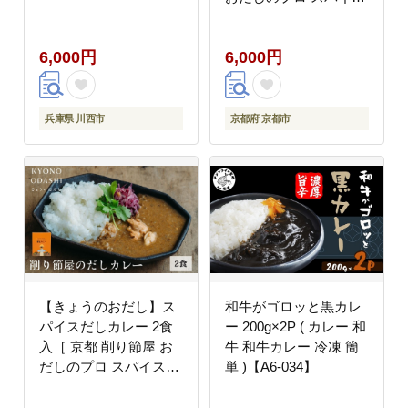
カレー 人気 おすすめ
和風カレー おいしい ギ
6,000円
6,000円
フト プレゼント お取り
寄せ 通販 送料無料 ふ
るさと納税 ］
兵庫県 川西市
京都府 京都市
【きょうのおだし】ス
和牛がゴロッと黒カレ
パイスだしカレー 2食
ー 200g×2P ( カレー 和
入［ 京都 削り節屋 お
牛 和牛カレー 冷凍 簡
だしのプロ スパイスカ
単 )【A6-034】
レー 人気 おすすめ 無
添加 おいしい お取り寄