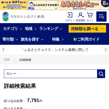
ログイン
新規登録
カート
カテゴリ
地域
ランキング
控除額を調べる
寄付額
旅先を探す
特集
ご利用ガイド
「ふるさとチョイス」システム連携に関して
TOP
詳細検索
詳細検索結果
7,791
絞り込み結果：
件
絞り込み条件：