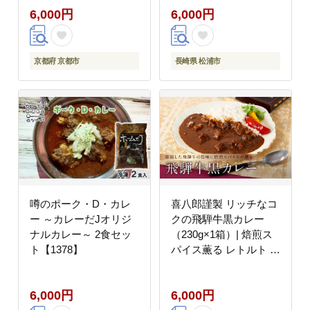
6,000円
6,000円
せ 通販 送料無料 ふる
さと納税 ］
京都府 京都市
長崎県 松浦市
噂のポーク・D・カレ
喜八郎謹製 リッチなコ
ー ～カレーだJオリジ
クの飛騨牛黒カレー
ナルカレー～ 2食セッ
（230g×1箱）| 焙煎ス
ト【1378】
パイス薫る レトルト カ
レー 黒カレー 飛騨牛
スパイス 食品 山一商事
6,000円
6,000円
EN001