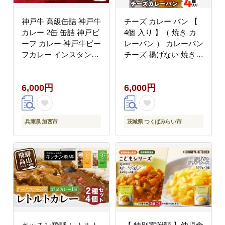
神戸牛 高級缶詰 神戸牛
チーズ カレー パン 【
カレー 2缶 缶詰 神戸ビ
4個 入り 】（ 焼き カ
ーフ カレー 神戸牛ビー
レーパン ） カレーパン
フカレー インスタント
チーズ 揚げない 焼きカ
カレー レトルトカレー
レー カレー パン 自家
防災食 非常食
製酵母 冷凍[BR11-NT]
6,000円
6,000円
兵庫県 加西市
茨城県 つくばみらい市