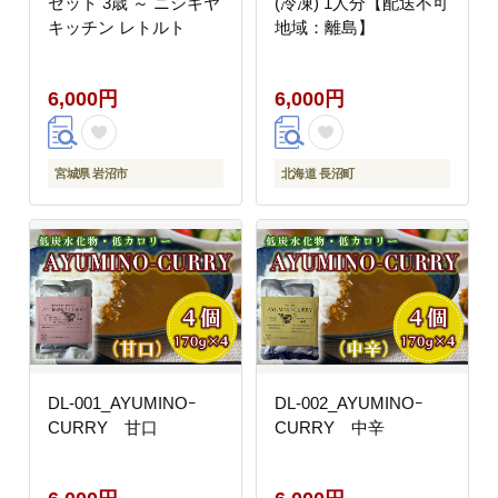
セット 3歳 ～ ニシキヤ
(冷凍) 1人分【配送不可
キッチン レトルト
地域：離島】
6,000円
6,000円
宮城県 岩沼市
北海道 長沼町
DL-001_AYUMINOｰ
DL-002_AYUMINOｰ
CURRY 甘口
CURRY 中辛