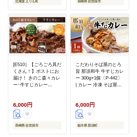
保存食 常温配送 北海道
北海道 えりも町
長崎県 佐世保市
産 国産 北海道 えりも
町
[E510］【ごろごろ具だ
こだわりそば屋のとろ
くさん！】ポストにお
旨 那須和牛 牛すじカレ
届け！ きのこ森々カレ
ー 300g×1個〔P-442〕
ー･牛すじカレー
| カレー 冷凍 そば屋の
SUSIEセット【長崎豊
カレー 牛すじ 牛 ビー
味館】簡単 レトルト カ
フ おかず ご飯のお供
6,000円
6,000円
レー 牛すじ きのこ 長
人気 ランキング お取り
崎 防災食 非常食
寄せグルメ ご当地 スト
ック
長崎県 佐世保市
栃木県 那須町