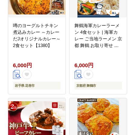
送料無料 ふるさと納税
］
噂のヨーグルトチキン
舞鶴海軍カレーラーメ
煮込みカレー ～カレー
ン 4食セット | 海軍カ
だJオリジナルカレー～
レー ご当地ラーメン 京
2食セット【1380】
都 舞鶴 お取り寄せ 常
温保存 乾麺 袋麺 中ち
ぢれ麺 家族向け 辛さ控
6,000円
6,000円
えめ 時短ごはん 夜食
保存食 ご当地グルメ カ
レー好き 海上自衛隊 土
産 人気
岩手県 花巻市
京都府 舞鶴市