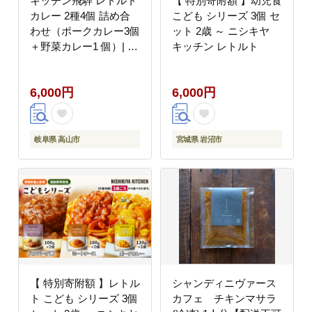
キッチン飛騨 レトルト
【 特別寄附額 】幼児食
カレー 2種4個 詰め合
こども シリーズ 3個 セ
わせ（ポークカレー3個
ット 2歳 ～ ニシキヤ
＋野菜カレー1 個）| セ
キッチン レトルト
ット 200g×4個 飛騨ハ
ム 食品 飛騨産豚 ポー
6,000円
6,000円
クカレー 大豆ミート入
り 動物性原料不使用 野
菜カレー 飛騨高山 おす
すめ 飛騨ハム
岐阜県 高山市
宮城県 岩沼市
CQ004VC13
【 特別寄附額 】レトル
シャンディニヴァース
ト こども シリーズ 3個
カフェ チキンマサラ