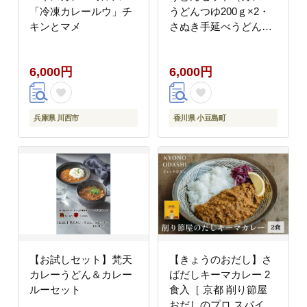
「冷凍カレールウ」チ
うどんつゆ200ｇ×2・
キンとマメ
さぬき手延べうどん
180g×1）
6,000円
6,000円
兵庫県 川西市
香川県 小豆島町
【お試しセット】梵天
【きょうのおだし】さ
カレーうどん＆カレー
ばだしキーマカレー 2
ルーセット
食入［ 京都 削り節屋
おだしのプロ スパイス