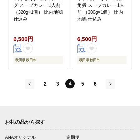
グ スープカレー 1人前
角煮 スープカレー 1人
（320g×1個） 比内地鶏
前 （300g×1個） 比内
仕込み
地鶏 仕込み
6,500円
6,500円
秋田県 秋田市
秋田県 秋田市
4
2
3
5
6
前
次
お礼の品から探す
ANAオリジナル
定期便