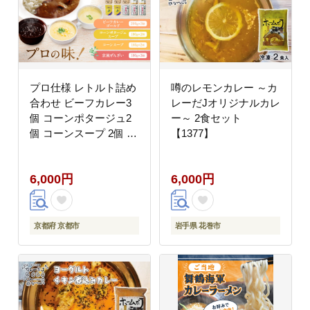
さと納税 ］
プロ仕様 レトルト詰め
噂のレモンカレー ～カ
合わせ ビーフカレー3
レーだJオリジナルカレ
個 コーンポタージュ2
ー～ 2食セット
個 コーンスープ 2個 京
【1377】
風ぜんざい3個 | レトル
ト食品 レトルトカレー
6,000円
6,000円
レトルトスープ ［ 京都
レトルト食品メーカー
プロ用 ビーフカレー ス
ープ ポタージュ ぜんざ
京都府 京都市
岩手県 花巻市
い 甘辛セット 人気 お
すすめ カレー 洋食 ス
イーツ お菓子 和菓子
レトルト 非常食 保存食
グルメ お取り寄せ 通販