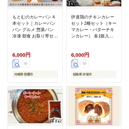
もとむのカレーパン 4
伊達鶏のチキンカレー
本セット｜カレーパン
セット2種セット（キー
パン グルメ 惣菜パン
マカレー・バターチキ
冷凍 朝食 お取り寄せ
ンカレー） 各1個入り
沖縄 ウミカジテラス 瀬
常温 レトルト 伊達鶏
長島
簡単調理 福島県 伊達市
6,000円
6,000円
F21C-090
沖縄県 那覇市
福島県 伊達市