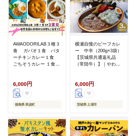
AWAODORILAB３種３
横瀬自慢のビーフカレ
食 ガパオ１食 バタ
ー 中辛（200g×3袋）
ーチキンカレー１食
【茨城県共通返礼品
ごちそうカレー １食
（常陸牛）】｜やわら
常温 レトルト
か肉 とろみ レトル
ト 常陸牛 カレー
6,000円
6,000円
常温 温めるだけ 保
存食 災害非常食 キ
ャンプ お中元 お歳
暮 ギフト 防災 備蓄
徳島県 美波町
茨城県 土浦市
非常食 保存食 アウトド
ア ※離島への配送不可
※2026年1月中旬以降
に順次発送