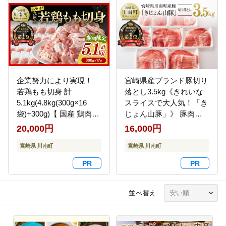
企業努力により実現！
宮崎県産ブランド豚切り
若鶏もも切身 計
落とし3.5kg《きれいな
5.1kg(4.8kg(300g×16
スライスで大人気！「き
袋)+300g)【 国産 鶏肉
じょん山豚」》 豚肉
肉 とり もも肉 モモ
[G7512]
20,000円
16,000円
5.1kg からあげ 唐揚げ
チキン南蛮 送料無料 】
宮崎県 川南町
宮崎県 川南町
[C00711]
並べ替え: