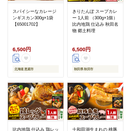
スパイシーなカレージ
きりたんぽ スープカレ
ンギスカン300g×1袋
ー 1人前 （300g×1個）
【65001702】
比内地鶏 仕込み 秋田名
物 郷土料理
6,500円
6,500円
北海道 恵庭市
秋田県 秋田市
比内地鶏 仕込み 鶏レッ
十和田湖生まれの 桃豚