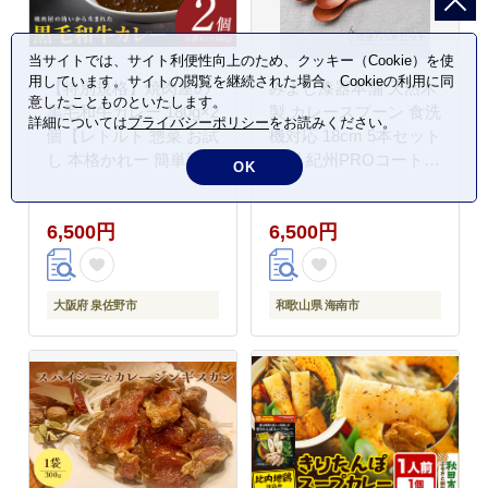
当サイトでは、サイト利便性向上のため、クッキー（Cookie）を使
用しています。サイトの閲覧を継続された場合、Cookieの利用に同
【特別規格】焼肉屋の
みよし漆器本舗 天然木
意したことものといたします。
黒毛和牛カレー 180g×2
製 カレースプーン 食洗
詳細については
プライバシーポリシー
をお読みください。
個【レトルト 惣菜 お試
機対応 18cm 5本セット
し 本格かれー 簡単調理
木製 紀州PROコート
OK
防災 備蓄 小分け】
漆塗り
005A687
6,500円
6,500円
大阪府 泉佐野市
和歌山県 海南市