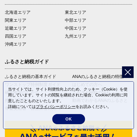
北海道エリア
東北エリア
関東エリア
中部エリア
近畿エリア
中国エリア
四国エリア
九州エリア
沖縄エリア
ふるさと納税ガイド
ふるさと納税の基本ガイド
ANAのふるさと納税の特徴
ワンストップ特例制度ガイド
はじめての方へ
当サイトでは、サイト利便性向上のため、クッキー（Cookie）を使
確定申告のしかた
ふるさと納税の流れ
用しています。サイトの閲覧を継続された場合、Cookieの利用に同
控除上限額シミュレーション
動画でわかるANAのふるさと
意したことものといたします。
納税
詳細については
プライバシーポリシー
をお読みください。
年金受給者・自営業者の方へ
OK