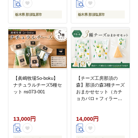
栃木県 那須塩原市
栃木県 那須塩原市
【眞嶋牧場So-boku】
【チーズ工房那須の
ナチュラルチーズ5種セ
森】那須の森3種チーズ
ット ns073-001
おまかせセット（カチ
ョカバロ＋フィラータ
スティック＋おまかせ
チーズ1種） ns003-001
13,000円
14,000円