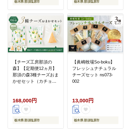
栃木県 那須塩原市
栃木県 那須塩原市
【チーズ工房那須の
【眞嶋牧場So-boku】
森】【定期便12ヵ月】
フレッシュナチュラル
那須の森3種チーズおま
チーズセット ns073-
かせセット（カチョカ
002
バロ＋フィラータステ
ィック＋おまかせチー
168,000円
13,000円
ズ1種） 毎月届く 12ヵ
月 12回コース ns003-
002
栃木県 那須塩原市
栃木県 那須塩原市