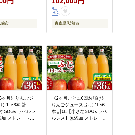
000円
102,000円
料 果実 果汁 果汁
ご 飲料 果実 果汁 果汁
物 美味 林檎]
100％ 果物 置き場に困らな
い 定期発送 定期便 買い忘
弘前市
青森県 弘前市
れ防止 美味 便利 林檎]
6ヶ月》りんごジ
《2ヶ月ごとに6回お届け》
じ 1L×6本 計
りんごジュース ふじ 1L×6
なSDGs ラベルレ
本 計6L【小さなSDGs ラベ
無添加 ストレート果
ルレス】無添加 ストレート
％！ 青森県特別栽培
果汁100％！ 青森県特別栽
証農園 [アップル
培農産物認証農園 [アップ