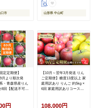
りんご 山形県 中山町 F4A-
0492
山口市
山形県 中山町
固定定期便】
【10月～翌年3月発送 りん
年9月より順次発
ご定期便】糖度13度以上 家
系・青森県産りん
庭用訳あり りんご 約5kg ×
g全8回【配送不可地
6回 家庭用訳ありコース
・沖縄県】
【青森りんご】 リンゴ 林
檎 訳あり 家庭用 果物 フル
000円
ーツ 青森県 鶴田町
108,000円