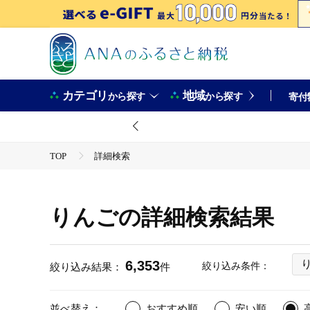
カテゴリ
地域
から探す
から探す
寄付
TOP
詳細検索
りんごの詳細検索結果
6,353
絞り込み条件：
絞り込み結果：
件
並べ替え：
おすすめ順
安い順