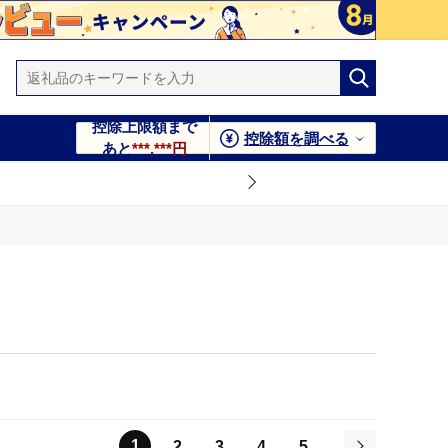
控除上限額まで
控除額を調べる
あと
***,***円
1
2
3
4
5