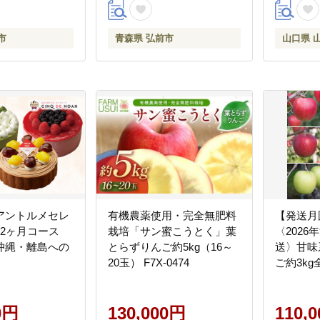
市]
市
青森県 弘前市
山口県 
アントルメセレ
有機農薬使用・完全無肥料
【発送月
12ヶ月コース
栽培「サン蜜こうとく」葉
〈2026
沖縄・離島への
とらずりんご約5kg（16～
送〉甘味
20玉） F7X-0474
ご約3k
域：離島
0円
130,000円
110,