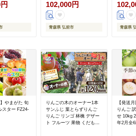
ルーツジュース
0円
レート ふじ フルーツジュ
102,000円
おいしい
102,
果汁100％ 置き
ース りんご 飲料 果実 果汁
ート ふ
 定期発送 定
果汁100％ 果物 赤色 美味
ス りんご
れ防止 美味 便
林檎]
置き場に
市
青森県 弘前市
青森県 
定期便 
便利 林檎
】やまがた 旬
りんごの木のオーナー1本
【発送月
スター FZ24-
サンふじ 葉とらずりんご
りんご 
りんご リンゴ 林檎 デザー
せ 10kg
ト フルーツ 果物 くだもの
年2月全
果実 食品 F21R-885
域：離島