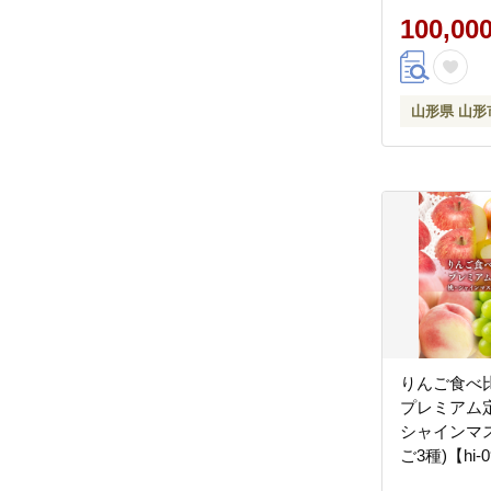
100,00
山形県 山形
りんご食べ
プレミアム定
シャインマ
ご3種)【hi-0