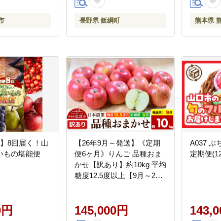
ャラ かわいい 長野県 飯綱
町 [1774]
市
長野県 飯綱町
熊本県 
回】8回届く！山
【26年9月～発送】《定期
A037 
いもの堪能便
便6ヶ月》りんご 品種おま
定期便(1
かせ【訳あり】約10kg 平均
糖度12.5度以上【9月～2
月】 6回分 青森 果物 フル
ーツ 林檎 リンゴ くだもの
0円
不揃い 規格外 [家庭用 産地
145,000円
143,
直送 アップル 青森県 弘前