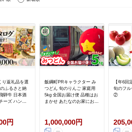
くり返礼品を選
飯綱町PRキャラクター み
【年6回
市のふるさと納
つどん 旬のりんご 家庭用
旬のフル
飛騨牛 日本酒
5kg 全国お届け便 品種はお
②
チーズ ハンバ
まかせ あたなのお家にお届
200種類以上
けします！ 信州 果物 フル
ーツ りんご 林檎 長野 飯綱
000円
いいづな PR キャラクター
1,000,000円
205,
妖精 ゆるキャラ ご当地キ