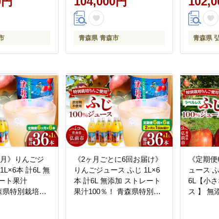
0円
104,000円
102,
りんご 飲
100％ 果
市
青森県 青森市
青森県 
ヶ月》りんごジ
《2ヶ月ごとに6回お届け》
《定期便
L×6本 計6L 無
りんごジュース ふじ 1L×6
ュース ふ
レート果汁
本 計6L 無添加 ストレート
6L【小さ
青森県特別栽培農
果汁100％！ 青森県特別栽
ス 】 
 [アップル お
培農産物認証農園 [アップ
汁100
ース ストレー
ル おいしい ジュース スト
農産物認