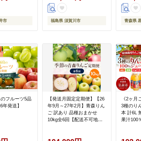
井市
福島県 須賀川市
青森県 
福島のフルーツ5品
【発送月固定定期便】【26
《2ヶ月
26年発送】
年9月～27年2月】青森りん
3種のりん
ご 訳あり 品種おまかせ
本 計6L
10kg全6回【配送不可地
果汁10
域：離島・沖縄県】
培農産物
ル おい
レート 