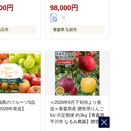
000円
不揃い 規格外 [家庭用 産地
98,000円
直送 アップル 青森県 弘前
市]
黒石市
青森県 弘前市
66福島のフルーツ5品
≪2026年8月下旬頃より発
2026年発送】
送≫青森県産 贈答用りんご
6か月定期便 約3kg【青森県
平川市 なるみ農園】贈答
贈答規格 青森 青森県産 平