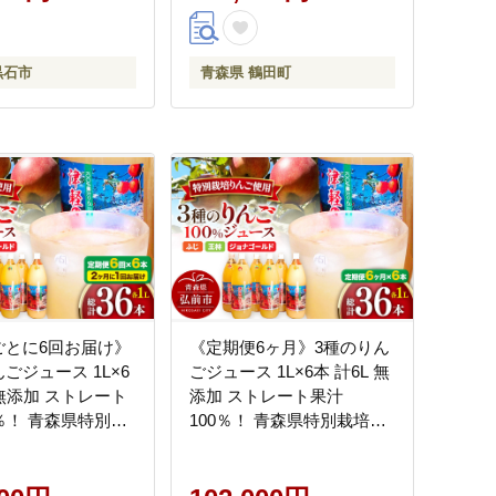
黒石市
青森県 鶴田町
ごとに6回お届け》
《定期便6ヶ月》3種のりん
ごジュース 1L×6
ごジュース 1L×6本 計6L 無
 無添加 ストレート
添加 ストレート果汁
0％！ 青森県特別栽
100％！ 青森県特別栽培農
認証農園 [アップ
産物認証農園 [アップル お
しい ジュース スト
いしい ジュース ストレー
フルーツジュース
ト フルーツジュース りん