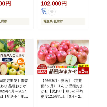
 ジュース ストレ
000円
ル おいしい ジュース スト
102,000円
じ フルーツジュー
レート ふじ フルーツジュ
 飲料 果汁100％
ース りんご 飲料 果実 果汁
困らない 定期発送
果汁100％ 果物 赤色 美味
弘前市
青森県 弘前市
買い忘れ防止 美味
林檎]
]
固定定期便】青森
【26年9月～発送】《定期
訳あり 品種おまか
便6ヶ月》りんご 品種おま
 2026年9月～2027
かせ【訳あり】約5kg 平均
6回【配送不可地
糖度12.5度以上【9月～2
・沖縄県】
月】 6回分 青森 果物 フル
ーツ 林檎 リンゴ くだもの