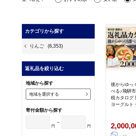
カテゴリから探す
りんご
(6,353)
返礼品を絞り込む
地域から探す
後からゆっ
べる♪飛騨
地域を選択する
税カタログ 
ヨーグルト 
寄付金額から探す
ーグ など約
[HT022CAT]
～
2,000,
円
円