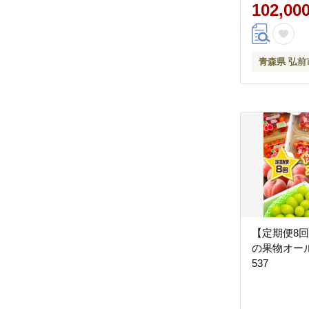
ト ふじ フ
102,00
りんご 飲料 
場に困らない
期便 買い忘
青森県 弘前
利 林檎]
【定期便8回
の果物オール
537