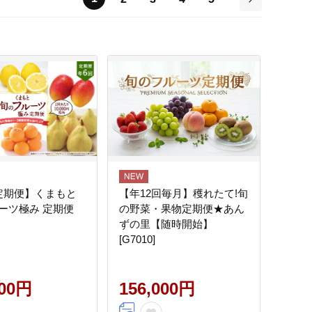
次
定期便】くまもと
【年12回毎月】穫れたて!旬
ーツ極み 定期便
の野菜・果物定期便★あん
ずの里【随時開始】
[G7010]
000円
156,000円