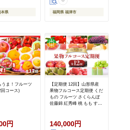
熊本県
福岡県 福津市
ぶちうま！フルーツ
【定期便 12回】山形県産
2回コース)
果物フルコース定期便 くだ
もの フルーツ さくらんぼ
佐藤錦 紅秀峰 桃 もも すも
も 和梨 豊水 幸水 秋姫 ぶど
う シャインマスカット デ
000円
ラウェア スチューベン
140,000円
ラ・フランス ラフランス