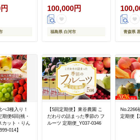
0円
100,000円
100,
市
福島県 白河市
青森県 
比べ3種入り！
【5回定期便】東谷農園 こ
No.22
期便6回(桃・
だわりの詰まった季節の フ
定期便【
スカット・りん
ルーツ 定期便_Y037-0346
999-014】