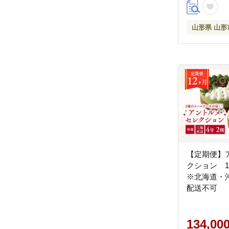
山形県 山形
【定期便】
クション 
※北海道・
配送不可
134,00