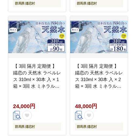
嬬恋銘水 日用品
嬬恋銘水 日用品
群馬県 嬬恋村
群馬県 嬬恋村
[BA029tu]
[BA031tu]
【 3回 隔月 定期便 】
【 3回 隔月 定期便 】
嬬恋の 天然水 ラベルレ
嬬恋の 天然水 ラベルレ
ス 310ml × 30本 入 × 1
ス 310ml × 30本 入 × 2
箱 × 3回 水 ミネラルウ
箱 × 3回 水 ミネラルウ
ォーター 定期 飲料水 3
ォーター 定期 飲料水 3
回定期便 90本 通販 備
回定期便 180本 通販 備
24,000円
48,000円
蓄 ローリングストック
蓄 ローリングストック
備蓄用 ペットボトル 防
備蓄用 ペットボトル 防
災 工場直送 箱買い ま
災 工場直送 箱買い ま
とめ買い 国産 嬬恋銘水
とめ買い 国産 嬬恋銘水
群馬県 嬬恋村
群馬県 嬬恋村
日用品 [BA039tu]
日用品 [BA041tu]