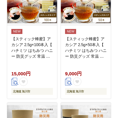
【スティック蜂蜜】ア
【スティック蜂蜜】ア
カシア 2.5g×100本入【
カシア 2.5g×50本入【
ハチミツ はちみつ ハニ
ハチミツ はちみつ ハニ
ー 防災グッズ 常温 保
ー 防災グッズ 常温 保
存 備蓄 防災食 非常食
存 備蓄 防災食 非常食
保存食 北海道 旭川市
保存食 北海道 旭川市
15,000円
9,000円
】_00512
】_05350
北海道 旭川市
北海道 旭川市