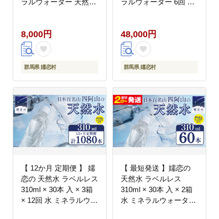
ラルウォーター 天然水
ラルウォーター 6回 定
飲料水 通販 備蓄 ロー
期 天然水 飲料水 通販
リングストック 備蓄用
備蓄 ローリングストッ
8,000円
48,000円
ペットボトル 防災 工場
ク 備蓄用 ペットボトル
直送 箱買い まとめ買い
防災 工場直送 箱買い
国産 嬬恋銘水 日用品
まとめ買い 国産 嬬恋銘
[BA005tu]
水 日用品 [BA007tu]
群馬県 嬬恋村
群馬県 嬬恋村
【 12か月 定期便 】 嬬
【 最短発送 】嬬恋の
恋の 天然水 ラベルレス
天然水 ラベルレス
310ml × 30本 入 × 3箱
310ml × 30本 入 × 2箱
× 12回 水 ミネラルウォ
水 ミネラルウォーター
ーター 定期 飲料水
飲料水 60本 通販 備蓄