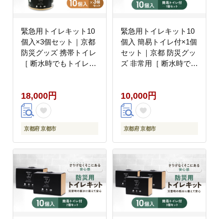
緊急用トイレキット10
緊急用トイレキット10
個入×3個セット｜京都
個入 簡易トイレ付×1個
防災グッズ 携帯トイレ
セット｜京都 防災グッ
［ 断水時でもトイレが
ズ 非常用［ 断水時でも
可能 トイレに置ける凝
トイレが可能 持ち運べ
固剤 トイレキット 人気
るトイレ凝固剤 トイレ
18,000円
10,000円
おすすめ 災害用 凝固剤
キット 簡易トイレ 人気
排泄袋 備蓄品 豪雨 地
おすすめ 災害用 凝固剤
震 台風 断水 洪水 災害
排泄袋 備蓄品 豪雨 地
長期保存 通販 送料無料
震 台風 断水 洪水 災害
京都府 京都市
京都府 京都市
］
長期保存 通販 送料無料
］