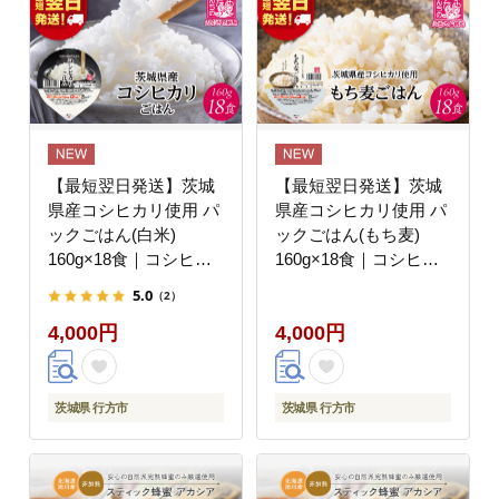
【最短翌日発送】茨城
【最短翌日発送】茨城
県産コシヒカリ使用 パ
県産コシヒカリ使用 パ
ックごはん(白米)
ックごはん(もち麦)
160g×18食｜コシヒカ
160g×18食｜コシヒカ
リ こしひかり 白米 パ
リ こしひかり もち麦
5.0
（2）
ックご飯 パックごはん
パックご飯 パックごは
4,000円
4,000円
備蓄 防災 簡単 最短翌
ん 備蓄 防災 簡単 最短
日 スピード発送 茨城県
翌日 スピード発送 茨城
行方市(HE-4)
県 行方市(HE-5)
茨城県 行方市
茨城県 行方市