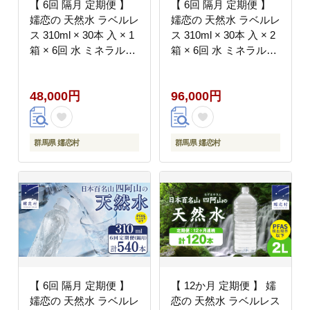
【 6回 隔月 定期便 】
【 6回 隔月 定期便 】
嬬恋の 天然水 ラベルレ
嬬恋の 天然水 ラベルレ
ス 310ml × 30本 入 × 1
ス 310ml × 30本 入 × 2
箱 × 6回 水 ミネラルウ
箱 × 6回 水 ミネラルウ
ォーター 定期 飲料水 6
ォーター 定期 飲料水 6
回定期便 180本 通販 備
回定期便 360本 通販 備
48,000円
96,000円
蓄 ローリングストック
蓄 ローリングストック
備蓄用 ペットボトル 防
備蓄用 ペットボトル 防
災 工場直送 箱買い ま
災 工場直送 箱買い ま
とめ買い 国産 嬬恋銘水
とめ買い 国産 嬬恋銘水
群馬県 嬬恋村
群馬県 嬬恋村
日用品 [BA040tu]
日用品 [BA042tu]
【 6回 隔月 定期便 】
【 12か月 定期便 】 嬬
嬬恋の 天然水 ラベルレ
恋の 天然水 ラベルレス