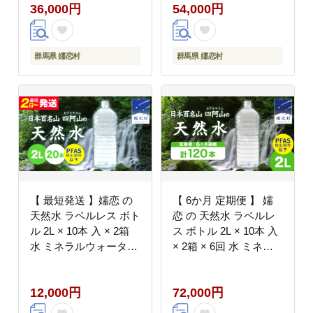
36,000円
54,000円
通販 定期 備蓄 ローリ
定期 備蓄 ローリングス
ングストック 備蓄用 ペ
トック 備蓄用 ペットボ
ットボトル 防災 工場直
トル 防災 工場直送 箱
送 箱買い まとめ買い
買い まとめ買い 国産
群馬県 嬬恋村
群馬県 嬬恋村
国産 防災 嬬恋銘水 日
防災 嬬恋銘水 日用品
用品 [BA034tu]
[BA009tu]
【 最短発送 】嬬恋 の
【 6か月 定期便 】 嬬
天然水 ラベルレス ボト
恋 の 天然水 ラベルレ
ル 2L × 10本 入 × 2箱
ス ボトル 2L × 10本 入
水 ミネラルウォーター
× 2箱 × 6回 水 ミネラ
2000ml 20本 飲料水 通
ルウォーター 2000ml 6
販 定期 備蓄 ローリン
回定期便 120本 飲料水
12,000円
72,000円
グストック 備蓄用 ペッ
通販 定期 備蓄 ローリ
トボトル 防災 工場直送
ングストック 備蓄用 ペ