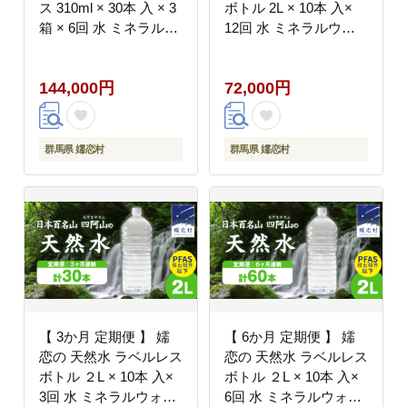
ス 310ml × 30本 入 × 3
ボトル 2L × 10本 入×
箱 × 6回 水 ミネラルウ
12回 水 ミネラルウォ
ォーター 定期 飲料水 6
ーター 2000ml 2リット
回定期便 540本 通販 備
ル 12回定期便 水 飲料
144,000円
72,000円
蓄 ローリングストック
水 通販 定期 備蓄 ロー
備蓄用 ペットボトル 防
リングストック 備蓄用
災 工場直送 箱買い ま
ペットボトル 防災 工場
とめ買い 国産 嬬恋銘水
直送 箱買い まとめ買い
群馬県 嬬恋村
群馬県 嬬恋村
日用品 [BA044tu]
国産 防災 嬬恋銘水 日
用品 [BA004tu]
【 3か月 定期便 】 嬬
【 6か月 定期便 】 嬬
恋の 天然水 ラベルレス
恋の 天然水 ラベルレス
ボトル ２L × 10本 入×
ボトル ２L × 10本 入×
3回 水 ミネラルウォー
6回 水 ミネラルウォー