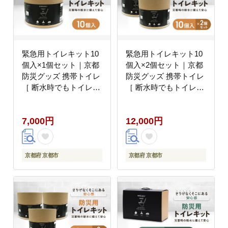
緊急用トイレキット10
緊急用トイレキット10
個入×1個セット｜京都
個入×2個セット｜京都
防災グッズ 携帯トイレ
防災グッズ 携帯トイレ
［ 断水時でもトイレが
［ 断水時でもトイレが
可能 トイレに置ける凝
可能 トイレに置ける凝
固剤 トイレキット 人気
固剤 トイレキット 人気
7,000円
12,000円
おすすめ 災害用 凝固剤
おすすめ 災害用 凝固剤
排泄袋 備蓄品 豪雨 地
排泄袋 備蓄品 豪雨 地
震 台風 断水 洪水 災害
震 台風 断水 洪水 災害
長期保存 通販 送料無料
長期保存 通販 送料無料
京都府 京都市
京都府 京都市
］
］