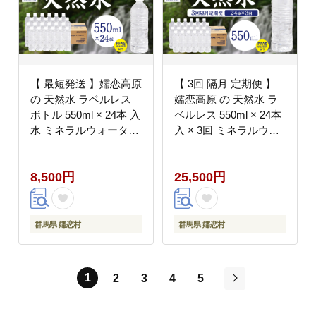
【 最短発送 】嬬恋高原
【 3回 隔月 定期便 】
の 天然水 ラベルレス
嬬恋高原 の 天然水 ラ
ボトル 550ml × 24本 入
ベルレス 550ml × 24本
水 ミネラルウォーター
入 × 3回 ミネラルウォ
550ml 飲料水 最短2日
ーター 550ml 3回定期
発送 通販 定期 備蓄 ロ
便 飲料水 通販 定期 備
8,500円
25,500円
ーリングストック 備蓄
蓄 ローリングストック
用 ペットボトル 防災
備蓄用 ペットボトル 防
工場直送 箱買い まとめ
災 工場直送 箱買い ま
買い 国産 防災 嬬恋銘
とめ買い 国産 防災 嬬
群馬県 嬬恋村
群馬県 嬬恋村
水 日用品 [BA045tu]
恋銘水 日用品
[BA047tu]
1
2
3
4
5
次