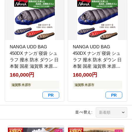
NANGA UDD BAG
NANGA UDD BAG
450DX ナンガ 寝袋 シュ
450DX ナンガ 寝袋 シュ
ラフ 撥水 防水 ダウン 日
ラフ 撥水 防水 ダウン 日
本製 国産 滋賀県 米原市
本製 国産 滋賀県 米原市
キャンプ アウトドア 登
キャンプ アウトドア 登
160,000円
160,000円
山 車中泊 防災 コンパク
山 車中泊 防災 コンパク
ト 軽量 結露 快適 防寒
滋賀県 米原市
ト 軽量 結露 快適 防寒
滋賀県 米原市
防風 マミー型 アウトレ
防風 マミー型 アウトレ
ット 高級 ベージュ
ット 高級 レッド
並べ替え: