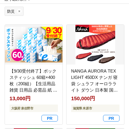
防災
【9/30受付終了】ボック
NANGA AURORA TEX
スティッシュ 60箱×400
LIGHT 450DX ナンガ 寝
枚（200組）【生活用品
袋 シュラフ オーロララ
雑貨 日用品 必需品 紙 常
イト ダウン 日本製 国産
備品 まとめ買い 備蓄 防
米原市 キャンプ 登山 車
13,000円
150,000円
災 ティッシュペーパー
中泊 防災 アウトレット
てぃっしゅ ティッシュ e
大阪府 泉佐野市
アウトドア コンパクト
滋賀県 米原市
スポーツ応援 泉佐野市
軽量 防水 防寒 保温 透湿
オリジナル】 099H3422
快適 高級 ブラウン