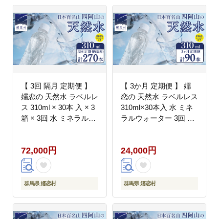
【 3回 隔月 定期便 】
【 3か月 定期便 】 嬬
嬬恋の 天然水 ラベルレ
恋の 天然水 ラベルレス
ス 310ml × 30本 入 × 3
310ml×30本入 水 ミネ
箱 × 3回 水 ミネラルウ
ラルウォーター 3回 定
ォーター 定期 飲料水 3
期 天然水 飲料水 通販
回定期便 270本 通販 備
備蓄 ローリングストッ
72,000円
24,000円
蓄 ローリングストック
ク 備蓄用 ペットボトル
備蓄用 ペットボトル 防
防災 工場直送 箱買い
災 工場直送 箱買い ま
まとめ買い 国産 嬬恋銘
とめ買い 国産 嬬恋銘水
水 日用品 [BA006tu]
群馬県 嬬恋村
群馬県 嬬恋村
日用品 [BA043tu]