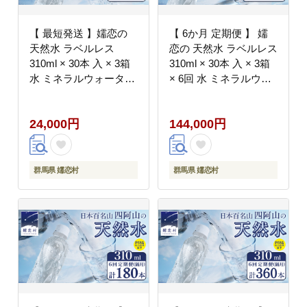
【 最短発送 】嬬恋の
【 6か月 定期便 】 嬬
天然水 ラベルレス
恋の 天然水 ラベルレス
310ml × 30本 入 × 3箱
310ml × 30本 入 × 3箱
水 ミネラルウォーター
× 6回 水 ミネラルウォ
飲料水 90本 通販 備蓄
ーター 定期 飲料水 540
ローリングストック 備
本 通販 備蓄 ローリン
24,000円
144,000円
蓄用 ペットボトル 防災
グストック 備蓄用 ペッ
工場直送 箱買い まとめ
トボトル 防災 工場直送
買い 国産 嬬恋銘水 日
箱買い まとめ買い 国産
用品 [BA028tu]
嬬恋銘水 日用品
群馬県 嬬恋村
群馬県 嬬恋村
[BA030tu]