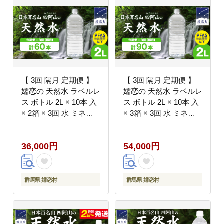
【 3回 隔月 定期便 】
【 3回 隔月 定期便 】
嬬恋の 天然水 ラベルレ
嬬恋の 天然水 ラベルレ
ス ボトル 2L × 10本 入
ス ボトル 2L × 10本 入
× 2箱 × 3回 水 ミネラ
× 3箱 × 3回 水 ミネラ
ルウォーター 2000ml 3
ルウォーター 2000ml 3
回定期便 60本 飲料水
回定期便 90本 飲料水
36,000円
54,000円
通販 定期 備蓄 ローリ
通販 定期 備蓄 ローリ
ングストック 備蓄用 ペ
ングストック 備蓄用 ペ
ットボトル 防災 工場直
ットボトル 防災 工場直
送 箱買い まとめ買い
送 箱買い まとめ買い
群馬県 嬬恋村
群馬県 嬬恋村
国産 防災 嬬恋銘水 日
国産 防災 嬬恋銘水 日
用品 [BA035tu]
用品 [BA037tu]