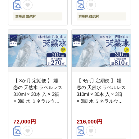
トル 防災 工場直送 箱
トボトル 防災 工場直送
買い まとめ買い 国産
箱買い まとめ買い 国産
嬬恋銘水 日用品
嬬恋銘水 日用品
群馬県 嬬恋村
群馬県 嬬恋村
[BA025tu]
[BA027tu]
【 3か月 定期便 】 嬬
【 9か月 定期便 】 嬬
恋の 天然水 ラベルレス
恋の 天然水 ラベルレス
310ml × 30本 入 × 3箱
310ml × 30本 入 × 3箱
× 3回 水 ミネラルウォ
× 9回 水 ミネラルウォ
ーター 定期 飲料水 270
ーター 定期 飲料水 810
本 通販 備蓄 ローリン
本 通販 備蓄 ローリン
72,000円
216,000円
グストック 備蓄用 ペッ
グストック 備蓄用 ペッ
トボトル 防災 工場直送
トボトル 防災 工場直送
箱買い まとめ買い 国産
箱買い まとめ買い 国産