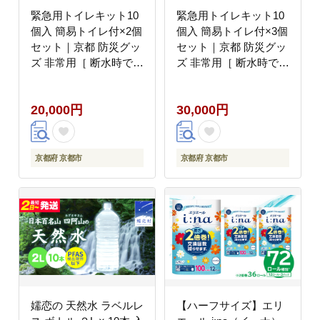
緊急用トイレキット10
緊急用トイレキット10
個入 簡易トイレ付×2個
個入 簡易トイレ付×3個
セット｜京都 防災グッ
セット｜京都 防災グッ
ズ 非常用［ 断水時でも
ズ 非常用［ 断水時でも
トイレが可能 持ち運べ
トイレが可能 持ち運べ
るトイレ凝固剤 トイレ
るトイレ凝固剤 トイレ
20,000円
30,000円
キット 簡易トイレ 人気
キット 簡易トイレ 人気
おすすめ 災害用 凝固剤
おすすめ 災害用 凝固剤
排泄袋 備蓄品 豪雨 地
排泄袋 備蓄品 豪雨 地
震 台風 断水 洪水 災害
震 台風 断水 洪水 災害
京都府 京都市
京都府 京都市
長期保存 通販 送料無料
長期保存 通販 送料無料
］
］
嬬恋の 天然水 ラベルレ
【ハーフサイズ】エリ