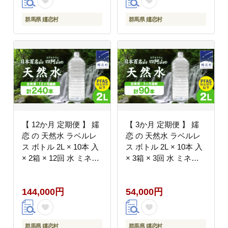
箱買い まとめ買い 国産
ットボトル 防災 工場直
防災 嬬恋銘水 日用品
送 箱買い まとめ買い
群馬県 嬬恋村
群馬県 嬬恋村
[BA013tu]
国産 防災 嬬恋銘水 日
用品 [BA015tu]
【 12か月 定期便 】 嬬
【 3か月 定期便 】 嬬
恋 の 天然水 ラベルレ
恋 の 天然水 ラベルレ
ス ボトル 2L × 10本 入
ス ボトル 2L × 10本 入
× 2箱 × 12回 水 ミネラ
× 3箱 × 3回 水 ミネラ
ルウォーター 2000ml
ルウォーター 2000ml
12回定期便 240本 飲料
90本 3回定期便 飲料水
144,000円
54,000円
水 通販 定期 備蓄 ロー
通販 定期 備蓄 ローリ
リングストック 備蓄用
ングストック 備蓄用 ペ
ペットボトル 防災 工場
ットボトル 防災 工場直
直送 箱買い まとめ買い
送 箱買い まとめ買い
群馬県 嬬恋村
群馬県 嬬恋村