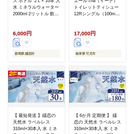
ス ボトル ２L × 10本 入
エール i:na（イーナ）
水 ミネラルウォーター
トイレットティシュー
2000ml 2リットル 飲料
12Rシングル（100m
水 通販 定期 備蓄 ロー
巻）（12ロール×3パッ
リングストック 備蓄用
ク） トイレットペー
6,000円
17,000円
ペットボトル 防災 工場
パー 2倍 巻 エコ フロ
直送 箱買い まとめ買い
ーラル 日用品 トイレ
国産 防災 嬬恋銘水 日
香り付き 新生活 備蓄
用品 [BA001tu]
防災 消耗品 生活雑貨
群馬県 嬬恋村
岐阜県 可児市
生活用品 コンパクト
【0095-024】
【 最短発送 】嬬恋の
【 6か月 定期便 】 嬬
天然水 ラベルレス
恋の 天然水 ラベルレス
310ml×30本入 水 ミネ
310ml×30本入 水 ミネ