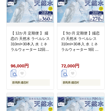
【 12か月 定期便 】 嬬
【 9か月 定期便 】嬬恋
恋の 天然水 ラベルレス
の 天然水 ラベルレス
310ml×30本入 水 ミネ
310ml×30本入 水 ミネ
ラルウォーター 12回
ラルウォーター 9回 定
定期 天然水 飲料水 通
期 天然水 飲料水 通販
販 備蓄 ローリングスト
備蓄 ローリングストッ
96,000円
72,000円
ック 備蓄用 ペットボト
ク 備蓄用 ペットボトル
ル 防災 工場直送 箱買
防災 工場直送 箱買い
い まとめ買い 国産 嬬
まとめ買い 国産 嬬恋銘
恋銘水 日用品
水 日用品 [BA010tu]
群馬県 嬬恋村
群馬県 嬬恋村
[BA008tu]