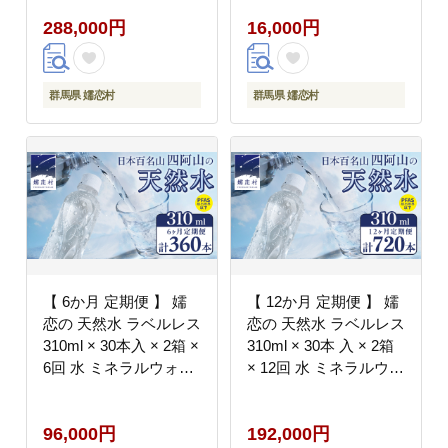
1080本 通販 備蓄 ロー
ローリングストック 備
288,000円
16,000円
リングストック 備蓄用
蓄用 ペットボトル 防災
ペットボトル 防災 工場
工場直送 箱買い まとめ
直送 箱買い まとめ買い
買い 国産 嬬恋銘水 日
国産 嬬恋銘水 日用品
用品 [BA023tu]
群馬県 嬬恋村
群馬県 嬬恋村
[BA032tu]
【 6か月 定期便 】 嬬
【 12か月 定期便 】 嬬
恋の 天然水 ラベルレス
恋の 天然水 ラベルレス
310ml × 30本入 × 2箱 ×
310ml × 30本 入 × 2箱
6回 水 ミネラルウォー
× 12回 水 ミネラルウォ
ター 定期 飲料水 360本
ーター 定期 飲料水 720
通販 備蓄 ローリングス
本 通販 備蓄 ローリン
96,000円
192,000円
トック 備蓄用 ペットボ
グストック 備蓄用 ペッ