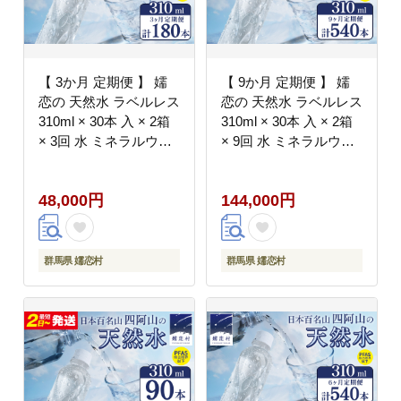
【 3か月 定期便 】 嬬
【 9か月 定期便 】 嬬
恋の 天然水 ラベルレス
恋の 天然水 ラベルレス
310ml × 30本 入 × 2箱
310ml × 30本 入 × 2箱
× 3回 水 ミネラルウォ
× 9回 水 ミネラルウォ
ーター 定期 飲料水 180
ーター 定期 飲料水 540
本 通販 備蓄 ローリン
本 通販 備蓄 ローリン
48,000円
144,000円
グストック 備蓄用 ペッ
グストック 備蓄用 ペッ
トボトル 防災 工場直送
トボトル 防災 工場直送
箱買い まとめ買い 国産
箱買い まとめ買い 国産
嬬恋銘水 日用品
嬬恋銘水 日用品
群馬県 嬬恋村
群馬県 嬬恋村
[BA024tu]
[BA026tu]