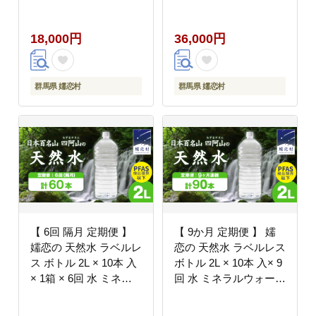
ター 2000ml 2リットル
ター 2000ml 2リットル
3回定期便 飲料水 通販
6回定期便 飲料水 通販
18,000円
36,000円
定期 備蓄 ローリングス
定期 備蓄 ローリングス
トック 備蓄用 ペットボ
トック 備蓄用 ペットボ
トル 防災 工場直送 箱
トル 防災 工場直送 箱
買い まとめ買い 国産
買い まとめ買い 国産
群馬県 嬬恋村
群馬県 嬬恋村
防災 嬬恋銘水 日用品
防災 嬬恋銘水 日用品
[BA002tu]
[BA003tu]
【 6回 隔月 定期便 】
【 9か月 定期便 】 嬬
嬬恋の 天然水 ラベルレ
恋の 天然水 ラベルレス
ス ボトル 2L × 10本 入
ボトル 2L × 10本 入× 9
× 1箱 × 6回 水 ミネラ
回 水 ミネラルウォータ
ルウォーター 2000ml 6
ー 2000ml 2リットル 9
回定期便 60本 飲料水
回定期便 飲料水 通販