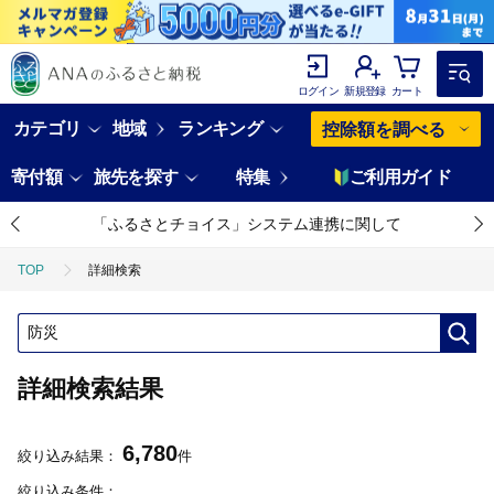
ログイン
新規登録
カート
カテゴリ
地域
ランキング
控除額を調べる
寄付額
旅先を探す
特集
ご利用ガイド
「ふるさとチョイス」システム連携に関して
TOP
詳細検索
詳細検索結果
6,780
絞り込み結果：
件
絞り込み条件：