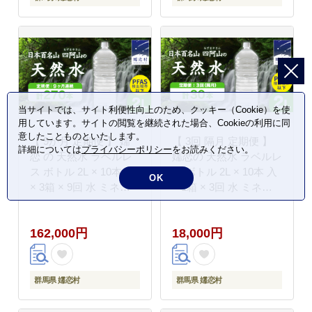
国産 防災 嬬恋銘水 日
国産 防災 嬬恋銘水 日
用品 [BA017tu]
用品 [BA019tu]
当サイトでは、サイト利便性向上のため、クッキー（Cookie）を使
用しています。サイトの閲覧を継続された場合、Cookieの利用に同
意したことものといたします。
【 9か月 定期便 】 嬬
【 3回 隔月 定期便 】
詳細については
プライバシーポリシー
をお読みください。
恋 の 天然水 ラベルレ
嬬恋の 天然水 ラベルレ
ス ボトル 2L × 10本 入
ス ボトル 2L × 10本 入
OK
× 3箱 × 9回 水 ミネラ
× 1箱 × 3回 水 ミネラ
ルウォーター 2000ml
ルウォーター 2000ml 3
270本 9回定期便 飲料
回定期便 30本 飲料水
162,000円
18,000円
水 通販 定期 備蓄 ロー
通販 定期 備蓄 ローリ
リングストック 備蓄用
ングストック 備蓄用 ペ
ペットボトル 防災 工場
ットボトル 防災 工場直
直送 箱買い まとめ買い
送 箱買い まとめ買い
群馬県 嬬恋村
群馬県 嬬恋村
国産 防災 嬬恋銘水 日
国産 防災 嬬恋銘水 日
用品 [BA021tu]
用品 [BA033tu]