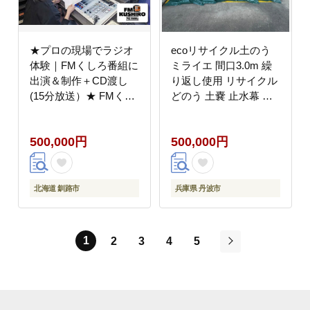
★プロの現場でラジオ
ecoリサイクル土のう
体験｜FMくしろ番組に
ミライエ 間口3.0m 繰
出演＆制作＋CD渡し
り返し使用 リサイクル
(15分放送）★ FMくし
どのう 土嚢 止水幕 防
ろ ラジオ 体験 エフエ
災グッズ 災害対策 水害
ムくしろ 地元 情報 地
対策 洪水対策 台風対策
500,000円
500,000円
域密着 コミュニティ 防
浸水対策 防災用品 エコ
災 北海道 釧路市 _F5F-
兵庫県 丹波市
0134
北海道 釧路市
兵庫県 丹波市
1
2
3
4
5
次