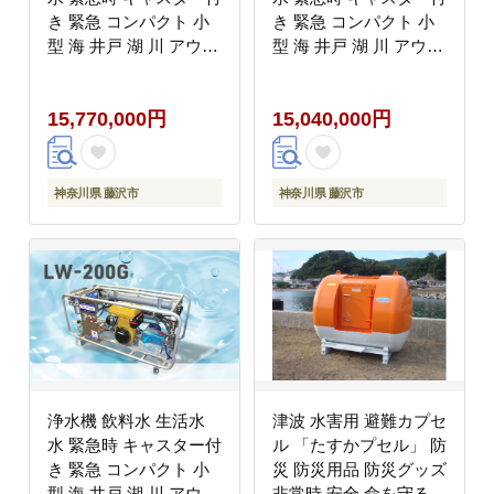
き 緊急 コンパクト 小
き 緊急 コンパクト 小
型 海 井戸 湖 川 アウト
型 海 井戸 湖 川 アウト
ドア 防災グッズ 収納簡
ドア 防災グッズ 収納簡
単 非常用 防災用品 防
単 非常用 防災用品 防
15,770,000円
15,040,000円
災 グッズ 災害 対策 備
災 グッズ 災害 対策 備
蓄 避難 介護 地震 台風
蓄 避難 介護 地震 台風
アウトドア キャンプ 日
アウトドア キャンプ 日
用品 小分け 食べ物以外
用品 小分け 食べ物以外
神奈川県 藤沢市
神奈川県 藤沢市
神奈川 湘南 藤沢
神奈川 湘南 藤沢
浄水機 飲料水 生活水
津波 水害用 避難カプセ
水 緊急時 キャスター付
ル 「たすかプセル」 防
き 緊急 コンパクト 小
災 防災用品 防災グッズ
型 海 井戸 湖 川 アウト
非常時 安全 命を守る