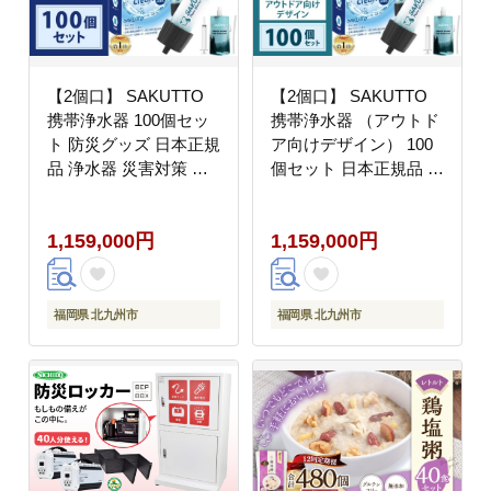
【2個口】 SAKUTTO
【2個口】 SAKUTTO
携帯浄水器 100個セッ
携帯浄水器 （アウトド
ト 防災グッズ 日本正規
ア向けデザイン） 100
品 浄水器 災害対策 防
個セット 日本正規品 登
災 アウトドア 福岡県
山用品 登山 浄水器 ア
北九州市
ウトドア キャンプ用品
1,159,000円
1,159,000円
サバイバル 防災グッズ
防災 災害対策 福岡県
北九州市
福岡県 北九州市
福岡県 北九州市