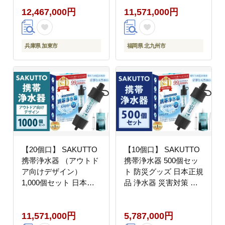
ング アウトドア 防災
北九州市
12,467,000円
11,571,000円
日本製
兵庫県 加東市
福岡県 北九州市
【20個口】 SAKUTTO
【10個口】 SAKUTTO
携帯浄水器 （アウトド
携帯浄水器 500個セッ
ア向けデザイン）
ト 防災グッズ 日本正規
1,000個セット 日本正
品 浄水器 災害対策 防
規品 登山用品 登山 浄
災 アウトドア 福岡県
水器 アウトドア キャン
北九州市
11,571,000円
5,787,000円
プ用品 サバイバル 防災