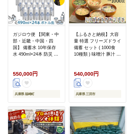
ガジロウ便 【関東・中
【ふるさと納税】大容
部・近畿・中国・四
量 特選 フリーズドライ
国】 備蓄水 10年保存
備蓄 セット ( 1000食
水 490ml×24本 防災 備
10種類 ) 味噌汁 豚汁 赤
蓄
だし お味噌汁 即席みそ
汁 インスタント 常温
550,000円
540,000円
非常食 保存食 災害 防
災 備蓄 ローリングスト
ック 非常用 備蓄用
[3d28bae190041]
兵庫県 福崎町
兵庫県 三田市