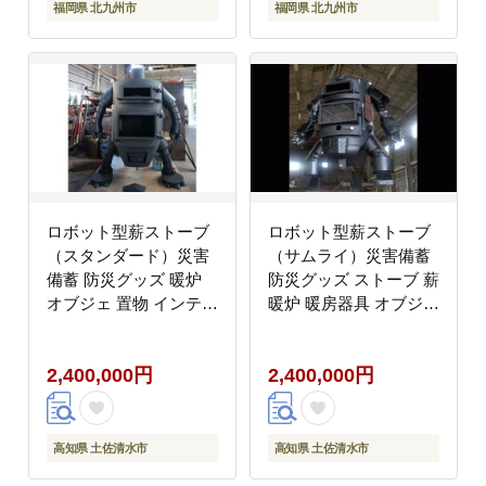
福岡県 北九州市
福岡県 北九州市
ロボット型薪ストーブ
ロボット型薪ストーブ
（スタンダード）災害
（サムライ）災害備蓄
備蓄 防災グッズ 暖炉
防災グッズ ストーブ 薪
オブジェ 置物 インテリ
暖炉 暖房器具 オブジェ
ア ピザオーブン オーブ
置物 インテリア ピザオ
ン付き 手作り 送料無料
ーブン 灰かき付き ユニ
2,400,000円
2,400,000円
高知 高知県 ギフト 故
ーク オリジナル 存在感
郷納税 返礼品
ガラス 手作り
【R00758】
【R00759】
高知県 土佐清水市
高知県 土佐清水市