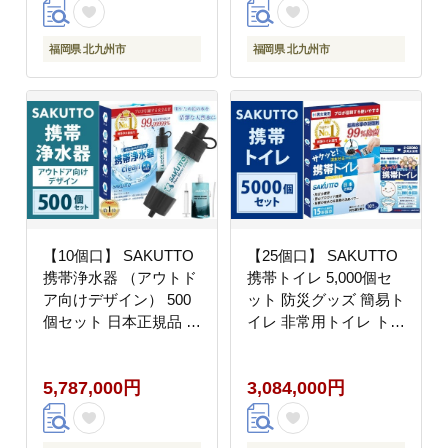
グッズ 防災 災害対策
福岡県 北九州市
福岡県 北九州市
福岡県 北九州市
【10個口】 SAKUTTO
【25個口】 SAKUTTO
携帯浄水器 （アウトド
携帯トイレ 5,000個セ
ア向けデザイン） 500
ット 防災グッズ 簡易ト
個セット 日本正規品 登
イレ 非常用トイレ トイ
山用品 登山 浄水器 ア
レ アウトドア キャンプ
ウトドア キャンプ用品
登山 渋滞 車 福岡県 北
5,787,000円
3,084,000円
サバイバル 防災グッズ
九州市
防災 災害対策 福岡県
北九州市