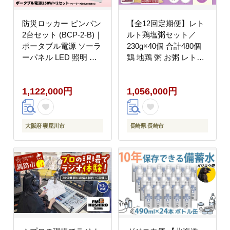
防災ロッカー ピンバン
【全12回定期便】レト
2台セット (BCP-2-B)｜
ルト鶏塩粥セット／
ポータブル電源 ソーラ
230g×40個 合計480個
ーパネル LED 照明 備
鶏 地鶏 粥 お粥 レトル
蓄 [0883]
ト粥 保存食 長期保存
防災食 長崎県 長崎市
1,122,000円
1,056,000円
大阪府 寝屋川市
長崎県 長崎市