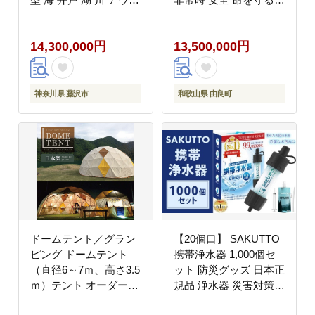
ドア 防災グッズ 収納簡
完全受注生産
単 非常用 防災用品 防
【hmdk001】
14,300,000円
13,500,000円
災 グッズ 災害 対策 備
蓄 避難 介護 地震 台風
アウトドア キャンプ 日
用品 小分け 食べ物以外
神奈川県 藤沢市
和歌山県 由良町
神奈川 湘南 藤沢
ドームテント／グラン
【20個口】 SAKUTTO
ピング ドームテント
携帯浄水器 1,000個セ
（直径6～7ｍ、高さ3.5
ット 防災グッズ 日本正
ｍ）テント オーダーメ
規品 浄水器 災害対策
イド キャンプ グランピ
防災 アウトドア 福岡県