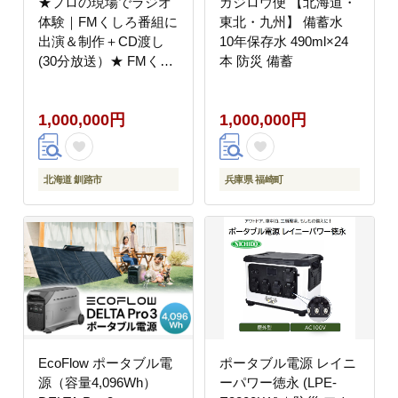
★プロの現場でラジオ
ガジロウ便 【北海道・
体験｜FMくしろ番組に
東北・九州】 備蓄水
出演＆制作＋CD渡し
10年保存水 490ml×24
(30分放送）★ FMくし
本 防災 備蓄
ろ ラジオ 体験 エフエ
ムくしろ 地元 情報 地
1,000,000円
1,000,000円
域密着 コミュニティ 防
災 北海道 釧路市 _F5F-
0135
北海道 釧路市
兵庫県 福崎町
EcoFlow ポータブル電
ポータブル電源 レイニ
源（容量4,096Wh）
ーパワー徳永 (LPE-