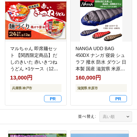
マルちゃん 即席麺セッ
NANGA UDD BAG
ト 【関西限定商品】だ
450DX ナンガ 寝袋 シュ
しのきいた 赤いきつね
ラフ 撥水 防水 ダウン 日
うどん ×1ケース（12個
本製 国産 滋賀県 米原市
入り）と 麺づくり 鶏ガ
キャンプ アウトドア 登
13,000円
160,000円
ラ醤油 ×1ケース（12個
山 車中泊 防災 コンパク
入り）│ 即席めん 即席麺
兵庫県 神戸市
ト 軽量 結露 快適 防寒
滋賀県 米原市
麺類 ラーメン カップ麺
防風 マミー型 アウトレ
カップラーメン インス
ット 高級 レッド
タント 非常食 常備食 防
災 備蓄 ストック ケース
並べ替え: