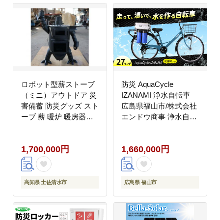
ロボット型薪ストーブ
防災 AquaCycle
（ミニ）アウトドア 災
IZANAMI 浄水自転車
害備蓄 防災グッズ スト
広島県福山市/株式会社
ーブ 薪 暖炉 暖房器具
エンドウ商事 浄水自転
オブジェ 置物 インテリ
車 防災グッズ 防災用品
ア ピザオーブン 灰かき
災害用 浄水器
1,700,000円
1,660,000円
付き ユニーク オリジナ
[BAGX001]
ル 存在感 ガラス
【R00757】
高知県 土佐清水市
広島県 福山市