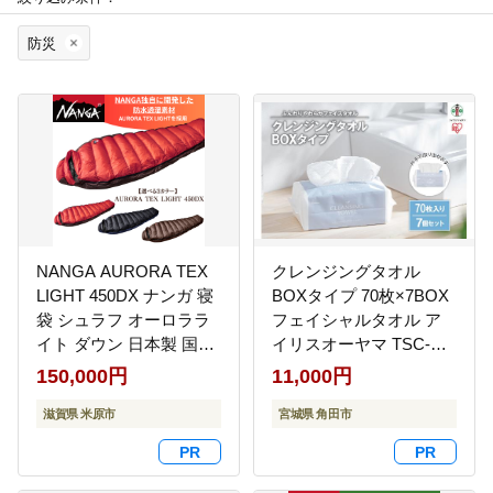
防災
NANGA AURORA TEX
クレンジングタオル
LIGHT 450DX ナンガ 寝
BOXタイプ 70枚×7BOX
袋 シュラフ オーロララ
フェイシャルタオル ア
イト ダウン 日本製 国産
イリスオーヤマ TSC-
米原市 キャンプ 登山 車
70B 【 クレンジング タ
150,000円
11,000円
中泊 防災 アウトレット
オル ボックスタイプ 柔
アウトドア コンパクト
滋賀県 米原市
らかい 持ち運び 防災対
宮城県 角田市
軽量 防水 防寒 保温 透湿
策 使い捨て 】
快適 高級 レッド