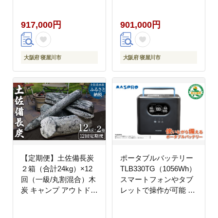
避難時 [0886]
[0884]
917,000円
901,000円
大阪府 寝屋川市
大阪府 寝屋川市
【定期便】土佐備長炭
ポータブルバッテリー
２箱（合計24kg）×12
TLB330TG（1056Wh）
回（一級/丸割混合）木
スマートフォンやタブ
炭 キャンプ アウトドア
レットで操作が可能 持
バーベキュー BBQ 七
ち運び 防災 レジャー
輪 炭火焼き 災害備蓄
作業 イベント 釣り キ