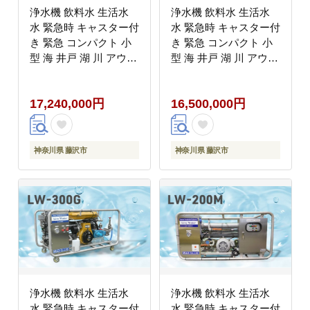
浄水機 飲料水 生活水
浄水機 飲料水 生活水
水 緊急時 キャスター付
水 緊急時 キャスター付
き 緊急 コンパクト 小
き 緊急 コンパクト 小
型 海 井戸 湖 川 アウト
型 海 井戸 湖 川 アウト
ドア 防災グッズ 収納簡
ドア 防災グッズ 収納簡
単 非常用 防災用品 防
単 非常用 防災用品 防
17,240,000円
16,500,000円
災 グッズ 災害 対策 備
災 グッズ 災害 対策 備
蓄 避難 介護 地震 台風
蓄 避難 介護 地震 台風
アウトドア キャンプ 日
アウトドア キャンプ 日
用品 小分け 食べ物以外
用品 小分け 食べ物以外
神奈川県 藤沢市
神奈川県 藤沢市
神奈川 湘南 藤沢
神奈川 湘南 藤沢
浄水機 飲料水 生活水
浄水機 飲料水 生活水
水 緊急時 キャスター付
水 緊急時 キャスター付