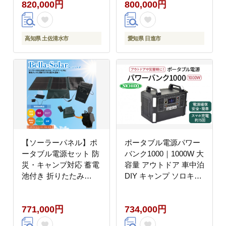
820,000円
800,000円
防災グッズ ストーブ 囲
ャンプ アウトドア
炉裏 インテリア
【J00199】
高知県 土佐清水市
愛知県 日進市
【ソーラーパネル】ポ
ポータブル電源パワー
ータブル電源セット 防
バンク1000｜1000W 大
災・キャンプ対応 蓄電
容量 アウトドア 車中泊
池付き 折りたたみ
DIY キャンプ ソロキャ
【picoGrid＋】
ンプ BBQ 屋外作業 熱
中症対策 防災 災害 防
771,000円
734,000円
災対策 ポータブル 持ち
運び 工事不要 太陽光発