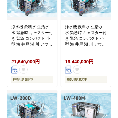
浄水機 飲料水 生活水
浄水機 飲料水 生活水
水 緊急時 キャスター付
水 緊急時 キャスター付
き 緊急 コンパクト 小
き 緊急 コンパクト 小
型 海 井戸 湖 川 アウト
型 海 井戸 湖 川 アウト
ドア 防災グッズ 収納簡
ドア 防災グッズ 収納簡
単 非常用 防災用品 防
単 非常用 防災用品 防
21,640,000円
19,440,000円
災 グッズ 災害 対策 備
災 グッズ 災害 対策 備
蓄 避難 介護 地震 台風
蓄 避難 介護 地震 台風
アウトドア キャンプ 日
アウトドア キャンプ 日
用品 小分け 食べ物以外
用品 小分け 食べ物以外
神奈川県 藤沢市
神奈川県 藤沢市
神奈川 湘南 藤沢
神奈川 湘南 藤沢