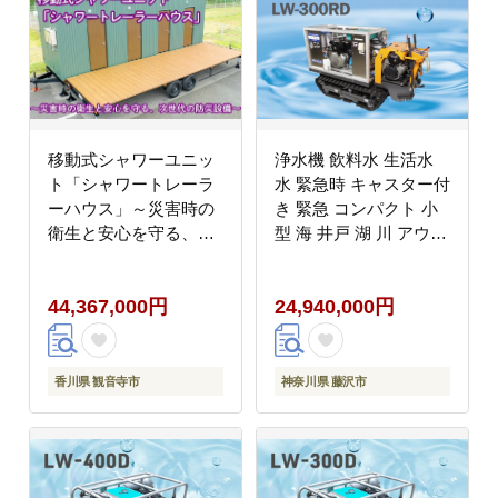
移動式シャワーユニッ
浄水機 飲料水 生活水
ト「シャワートレーラ
水 緊急時 キャスター付
ーハウス」～災害時の
き 緊急 コンパクト 小
衛生と安心を守る、次
型 海 井戸 湖 川 アウト
世代の防災設備～
ドア 防災グッズ 収納簡
単 非常用 防災用品 防
44,367,000円
24,940,000円
災 グッズ 災害 対策 備
蓄 避難 介護 地震 台風
アウトドア キャンプ 日
用品 小分け 食べ物以外
香川県 観音寺市
神奈川県 藤沢市
神奈川 湘南 藤沢