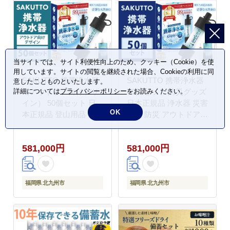
当サイトでは、サイト利便性向上のため、クッキー（Cookie）を使
用しています。サイトの閲覧を継続された場合、Cookieの利用に同
SAKUTTO 携帯浄水器
SAKUTTO 携帯浄水器
意したことものといたします。
詳細については
プライバシーポリシー
をお読みください。
（アウトドア向けデザ
50個セット 防災グッズ
イン） 50個セット 日
日本正規品 浄水器 災害
OK
本正規品 登山用品 登山
対策 防災 アウトドア
浄水器 アウトドア キャ
福岡県 北九州市
ンプ用品 サバイバル 防
581,000円
581,000円
災グッズ 防災 災害対策
福岡県 北九州市
福岡県 北九州市
福岡県 北九州市