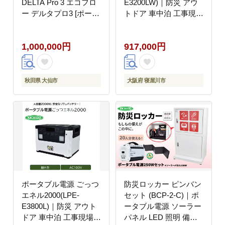
DELTA Pro 3 エコフロ
E3200LW)｜防災 アウ
ー デルタプロ3 [ポータ
トドア 車中泊 工事現場
ブル電源 家庭用蓄電池
避難時 [0885]
節電対策 防災グッズ 蓄
1,000,000円
917,000円
電 非常用電源 BCP 震
災対策 災害対策 キャン
プ 車中泊 長寿命 安全
バッテリー 200V 秋田
秋田県 大仙市
大阪府 寝屋川市
県 大仙市]
ポータブル電源 ごっつ
防災ロッカー ピンバン
エネル2000(LPE-
セット (BCP-2-C)｜ポ
E3800L)｜防災 アウト
ータブル電源 ソーラー
ドア 車中泊 工事現場
パネル LED 照明 備蓄