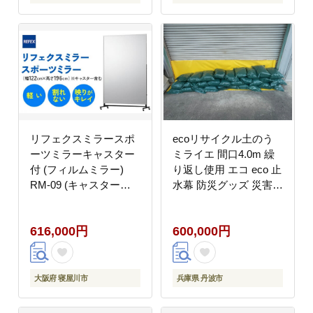
リフェクスミラースポ
ecoリサイクル土のう
ーツミラーキャスター
ミライエ 間口4.0m 繰
付 (フィルムミラー)
り返し使用 エコ eco 止
RM-09 (キャスター含
水幕 防災グッズ 災害対
む幅122cm×高さ
策 浸水対策 水害対策
196cm×厚み46cm)｜軽
土嚢 どのう 土のう袋
616,000円
600,000円
量 鏡 姿見 全身鏡 リフ
リサイクル 防災用品 兵
ェクスミラー スタンド
庫県 丹波市
ミラー インテリア 家具
防災 着付け 着替え ダ
大阪府 寝屋川市
兵庫県 丹波市
ンス ファッション 日本
製 [1440]