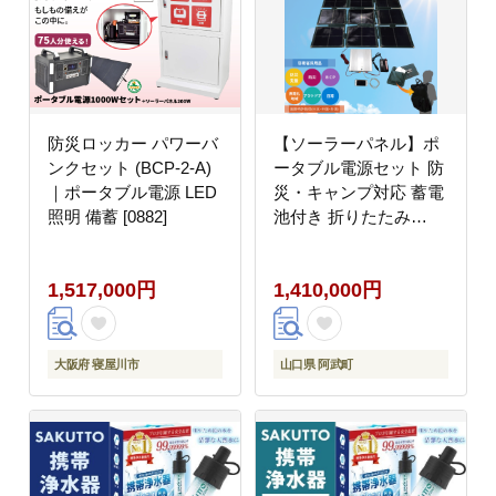
防災ロッカー パワーバ
【ソーラーパネル】ポ
ンクセット (BCP-2-A)
ータブル電源セット 防
｜ポータブル電源 LED
災・キャンプ対応 蓄電
照明 備蓄 [0882]
池付き 折りたたみ
【nanoGrid】
1,517,000円
1,410,000円
大阪府 寝屋川市
山口県 阿武町