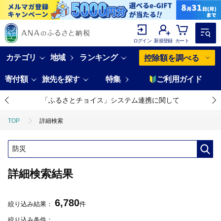
ログイン
新規登録
カート
カテゴリ
地域
ランキング
控除額を調べる
寄付額
旅先を探す
特集
ご利用ガイド
「ふるさとチョイス」システム連携に関して
TOP
詳細検索
詳細検索結果
6,780
絞り込み結果：
件
絞り込み条件：