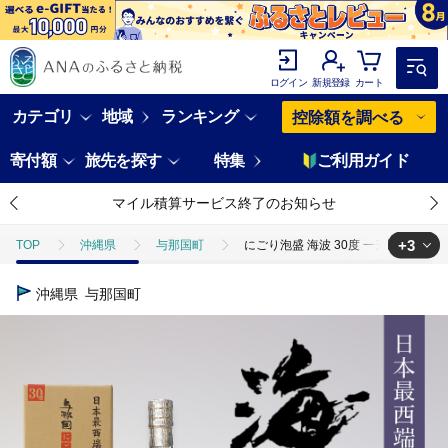
ログイン
新規登録
カート
カテゴリ
地域
ランキング
控除額を調べる
寄付額
旅先を探す
特集
ご利用ガイド
マイル積算サービス終了のお知らせ
+3
TOP
沖縄県
与那国町
にごり泡盛 海波 30度 一升瓶 1800m
TOP
酒
にごり泡盛 海波 30度 一升瓶 1800ml ≪3本≫ E005｜
沖縄県
与那国町
TOP
酒
泡盛
にごり泡盛 海波 30度 一升瓶 1800ml ≪3本
TOP
酒
ほかの酒
にごり泡盛 海波 30度 一升瓶 1800ml 