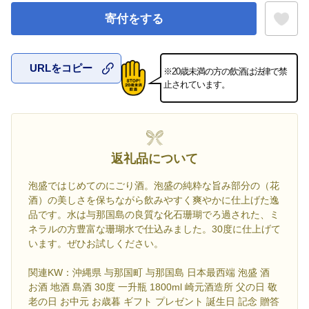
寄付をする
URLをコピー
※20歳未満の方の飲酒は法律で禁
お気に入
止されています。
返礼品について
泡盛ではじめてのにごり酒。泡盛の純粋な旨み部分の（花
酒）の美しさを保ちながら飲みやすく爽やかに仕上げた逸
品です。水は与那国島の良質な化石珊瑚でろ過された、ミ
ネラルの方豊富な珊瑚水で仕込みました。30度に仕上げて
います。ぜひお試しください。
関連KW：沖縄県 与那国町 与那国島 日本最西端 泡盛 酒
お酒 地酒 島酒 30度 一升瓶 1800ml 崎元酒造所 父の日 敬
老の日 お中元 お歳暮 ギフト プレゼント 誕生日 記念 贈答