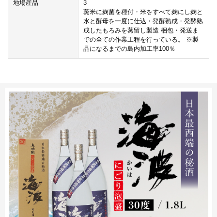
地場産品
3
蒸米に麹菌を種付・米をすべて麹にし麹と
水と酵母を一度に仕込・発酵熟成・発酵熟
成したもろみを蒸留し製造 梱包・発送ま
での全ての作業工程を行っている。 ※製
品になるまでの島内加工率100％