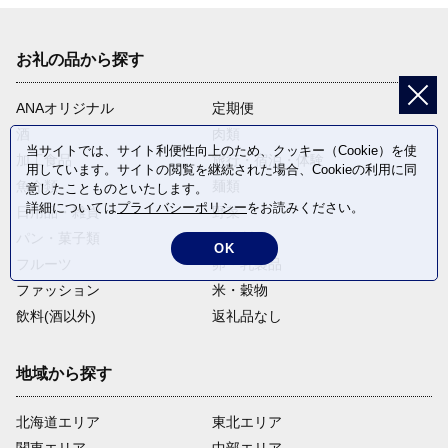
お礼の品から探す
ANAオリジナル
定期便
酒
肉類
当サイトでは、サイト利便性向上のため、クッキー（Cookie）を使
加工食品
旅行・宿泊・体験
用しています。サイトの閲覧を継続された場合、Cookieの利用に同
魚介類
麺類
意したことものといたします。
詳細については
プライバシーポリシー
をお読みください。
日用品・雑貨
野菜
パン・菓子類
電化製品
OK
フルーツ
卵・乳製品
ファッション
米・穀物
飲料(酒以外)
返礼品なし
地域から探す
北海道エリア
東北エリア