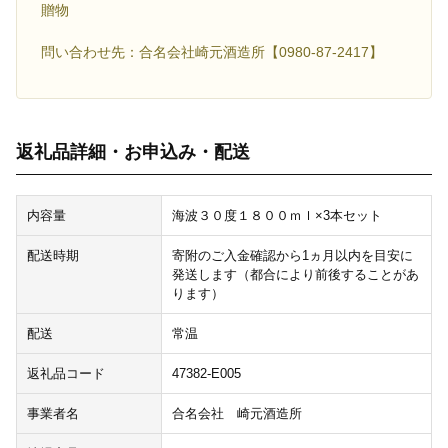
贈物
問い合わせ先：合名会社崎元酒造所【0980-87-2417】
返礼品詳細・お申込み・配送
内容量
海波３０度１８００ｍｌ×3本セット
配送時期
寄附のご入金確認から1ヵ月以内を目安に
発送します（都合により前後することがあ
ります）
配送
常温
返礼品コード
47382-E005
事業者名
合名会社 崎元酒造所