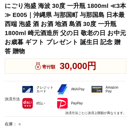
にごり泡盛 海波 30度 一升瓶 1800ml ≪3本
≫ E005｜沖縄県 与那国町 与那国島 日本最
西端 泡盛 酒 お酒 地酒 島酒 30度 一升瓶
1800ml 崎元酒造所 父の日 敬老の日 お中元
お歳暮 ギフト プレゼント 誕生日 記念 贈
答 贈物
30,000円
寄付額
クレジット
Amazon
ANA Pay
カード
Pay
決済方法
d払い
PayPay
決済方法ごとに決済上限額が異なります。
在庫：
○