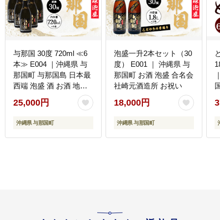
与那国 30度 720ml ≪6
泡盛一升2本セット（30
本≫ E004 ｜沖縄県 与
度） E001 ｜ 沖縄県 与
1
那国町 与那国島 日本最
那国町 お酒 泡盛 合名会
西端 泡盛 酒 お酒 地酒
社崎元酒造所 お祝い
島酒 30度 720ml 崎元酒
25,000円
18,000円
3
造所 父の日 敬老の日 お
中元 お歳暮 ギフト プレ
沖縄県 与那国町
沖縄県 与那国町
ゼント 誕生日 記念 贈答
贈物