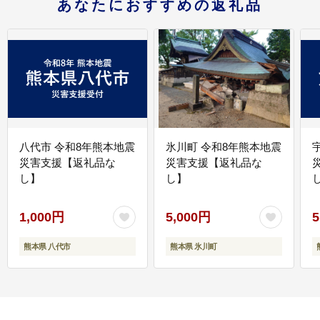
あなたにおすすめの返礼品
八代市 令和8年熊本地震
氷川町 令和8年熊本地震
災害支援【返礼品な
災害支援【返礼品な
し】
し】
し
1,000円
5,000円
5
熊本県 八代市
熊本県 氷川町