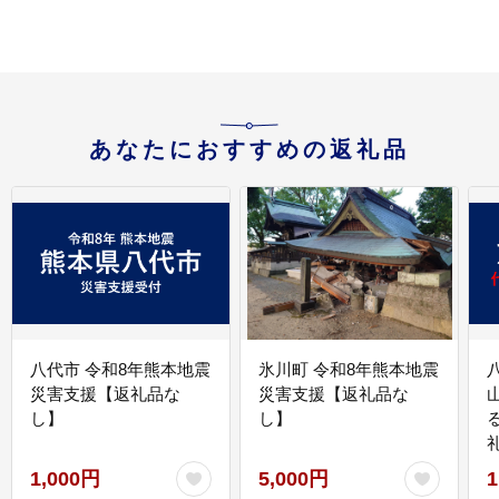
あなたにおすすめの返礼品
八代市 令和8年熊本地震
氷川町 令和8年熊本地震
災害支援【返礼品な
災害支援【返礼品な
し】
し】
1,000円
5,000円
1