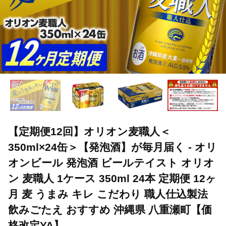
【定期便12回】オリオン麦職人＜
350ml×24缶＞【発泡酒】が毎月届く - オリ
オンビール 発泡酒 ビールテイスト オリオ
ン 麦職人 1ケース 350ml 24本 定期便 12ヶ
月 麦 うまみ キレ こだわり 職人仕込製法
飲みごたえ おすすめ 沖縄県 八重瀬町【価
格改定YA】