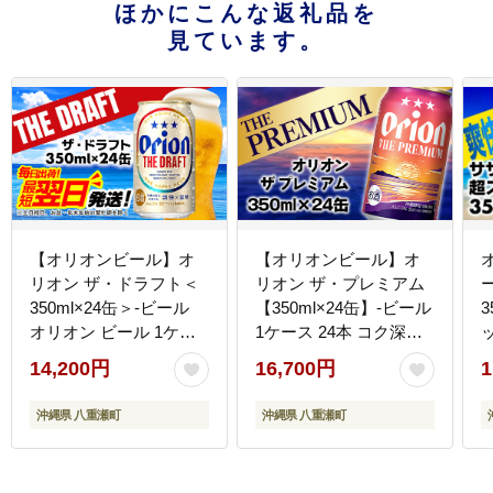
ほかにこんな返礼品を
見ています。
【オリオンビール】オ
【オリオンビール】オ
リオン ザ・ドラフト＜
リオン ザ・プレミアム
350ml×24缶＞-ビール
【350ml×24缶】-ビール
3
オリオン ビール 1ケー
1ケース 24本 コク深い
ス 350ml 24本 すっきり
スムース 沖縄のプレミ
14,200円
16,700円
1
飲みやすい こだわり 改
アム 華やか フルーティ
良 リニューアル おすす
ー 香り 新しい味わい お
沖縄県 八重瀬町
沖縄県 八重瀬町
め 沖縄県 八重瀬町【価
すすめ 沖縄県 八重瀬町
格改定YI】
【価格改定YF】