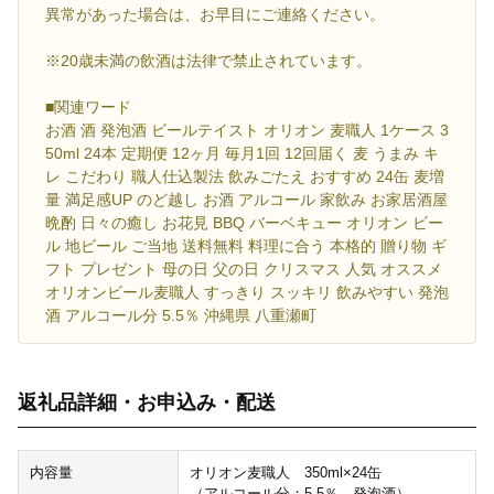
異常があった場合は、お早目にご連絡ください。
※20歳未満の飲酒は法律で禁止されています。
■関連ワード
お酒 酒 発泡酒 ビールテイスト オリオン 麦職人 1ケース 3
50ml 24本 定期便 12ヶ月 毎月1回 12回届く 麦 うまみ キ
レ こだわり 職人仕込製法 飲みごたえ おすすめ 24缶 麦増
量 満足感UP のど越し お酒 アルコール 家飲み お家居酒屋
晩酌 日々の癒し お花見 BBQ バーベキュー オリオン ビー
ル 地ビール ご当地 送料無料 料理に合う 本格的 贈り物 ギ
フト プレゼント 母の日 父の日 クリスマス 人気 オススメ
オリオンビール麦職人 すっきり スッキリ 飲みやすい 発泡
酒 アルコール分 5.5％ 沖縄県 八重瀬町
返礼品詳細・お申込み・配送
内容量
オリオン麦職人 350ml×24缶
（アルコール分：5.5％ 発泡酒）