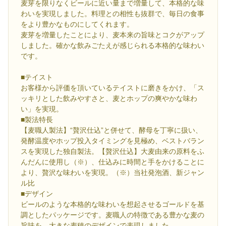
麦芽を限りなくビールに近い量まで増量して、本格的な味
わいを実現しました。料理との相性も抜群で、毎日の食事
をより豊かなものにしてくれます。
麦芽を増量したことにより、麦本来の旨味とコクがアップ
しました。確かな飲みごたえが感じられる本格的な味わい
です。
■テイスト
お客様から評価を頂いているテイストに磨きをかけ、「ス
ッキリとした飲みやすさと、麦とホップの爽やかな味わ
い」を実現。
■製法特長
【麦職人製法】“贅沢仕込”と併せて、酵母を丁寧に扱い、
発酵温度やホップ投入タイミングを見極め、ベストバラン
スを実現した独自製法。【贅沢仕込】大麦由来の原料をふ
んだんに使用し（※）、仕込みに時間と手をかけることに
より、贅沢な味わいを実現。（※）当社発泡酒、新ジャン
ル比
■デザイン
ビールのような本格的な味わいを想起させるゴールドを基
調としたパッケージです。麦職人の特徴である豊かな麦の
旨味を、大きな麦穂のデザインで表現しました。