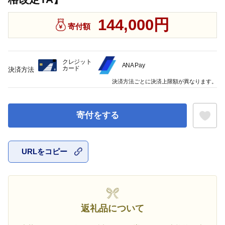
144,000円
寄付額
クレジット
ANA Pay
カード
決済方法
決済方法ごとに決済上限額が異なります。
寄付をする
URLをコピー
お気に入
返礼品について