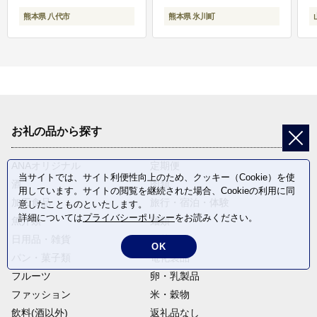
熊本県 八代市
熊本県 氷川町
お礼の品から探す
ANAオリジナル
定期便
当サイトでは、サイト利便性向上のため、クッキー（Cookie）を使
酒
肉類
用しています。サイトの閲覧を継続された場合、Cookieの利用に同
加工食品
旅行・宿泊・体験
意したことものといたします。
詳細については
プライバシーポリシー
をお読みください。
魚介類
麺類
日用品・雑貨
野菜
OK
パン・菓子類
電化製品
フルーツ
卵・乳製品
ファッション
米・穀物
飲料(酒以外)
返礼品なし