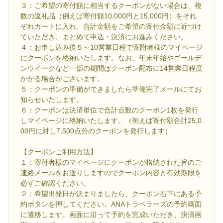
３：ご希望の寄付額に相当するクーポンがない場合は、複
数の返礼品（例えば寄付額10,000円と15,000円）をそれ
ぞれカートに入れ、合計金額をご希望の寄付金額に近づけ
ていただき、まとめて申込・決済にお進みください。
４：お申し込み後５～10営業日程で寄附者様のマイページ
にクーポンを格納いたします。なお、年末年始やゴールデ
ンウイークなど一部の期間はクーポン配布に14営業日程度
かかる場合がございます。
５：クーポンの準備ができましたら準備完了メールにてお
知らせいたします。
６：クーポンは決済単位で合計点数のクーポン1枚を発行
しマイページに格納いたします。（例えば寄付額合計25,0
00円に対し7,500点分のクーポンを発行します）
【クーポンご利用方法】
１：寄付者様のマイページにクーポンが格納された旨のご
連絡メールをお送りしますのでクーポン内容と有効期限を
必ずご確認ください。
２：希望出発日が決まりましたら、クーポン右下にある予
約ボタンを押してください。ANAトラベラーズの予約画面
に遷移します。画面に沿って予約を完成いただき、決済画