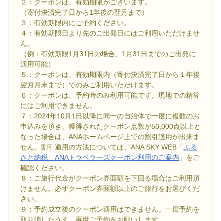
２：クーポンは、有効期限がございます。
（寄付決済完了日から1年後の翌月まで）
３：有効期限内にご予約ください。
４：有効期限日より先のご出発日にはご利用いただけませ
ん。
（例：有効期限1月31日の場合、1月31日までのご出発に
適用可能）
５：クーポンは、有効期限内（寄付決済完了日から１年後
翌月月末まで）でのみご利用いただけます。
６：クーポンは、予約時のみ利用可能です。現地での精算
にはご利用できません。
７：2024年10月1日以降に同一の自治体で一度に複数のお
申込みを頂き、獲得されたクーポン点数が50,000点以上と
なった場合は、ANAホームページ上での割引適用が出来ま
せん。割引適用の方法については、ANA SKY WEB「
ふる
さと納税 ANAトラベラーズクーポン利用のご案内
」をご
確認ください。
８：ご旅行代金がクーポン券面額を下回る場合はご利用頂
けません。必ずクーポン券面額以上のご旅行をお選びくだ
さい。
９：予約成立後のクーポン適用はできません。一度予約を
取り消したうえ、再度ご予約をお願いします。