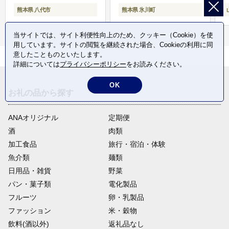
熊本県 八代市
熊本県 氷川町
当サイトでは、サイト利便性向上のため、クッキー（Cookie）を使
用しています。サイトの閲覧を継続された場合、Cookieの利用に同
意したことものといたします。
詳細については
プライバシーポリシー
をお読みください。
OK
お礼の品から探す
ANAオリジナル
定期便
酒
肉類
加工食品
旅行・宿泊・体験
魚介類
麺類
日用品・雑貨
野菜
パン・菓子類
電化製品
フルーツ
卵・乳製品
ファッション
米・穀物
飲料(酒以外)
返礼品なし