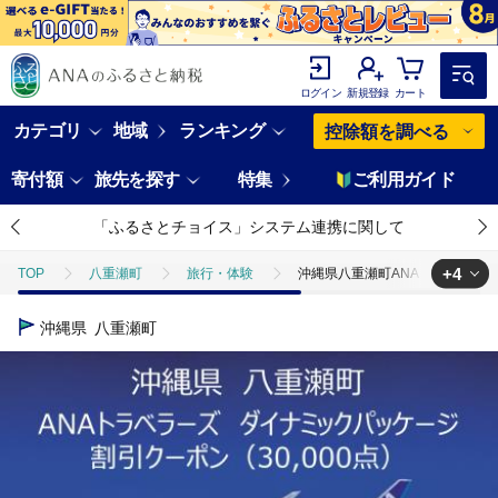
ログイン
新規登録
カート
カテゴリ
地域
ランキング
控除額を調べる
寄付額
旅先を探す
特集
ご利用ガイド
「ふるさとチョイス」システム連携に関して
+4
TOP
八重瀬町
旅行・体験
沖縄県八重瀬町ANAトラベラーズ
TOP
ANAオリジナル
沖縄県八重瀬町ANAトラベラーズダイナミック
沖縄県
八重瀬町
TOP
ANAオリジナル
ANA関連返礼品
沖縄県八重瀬町ANAト
TOP
ANAオリジナル
ANA関連返礼品
ダイナミックパッケ
TOP
旅行・宿泊・体験
パッケージ旅行
ANAダイナミック