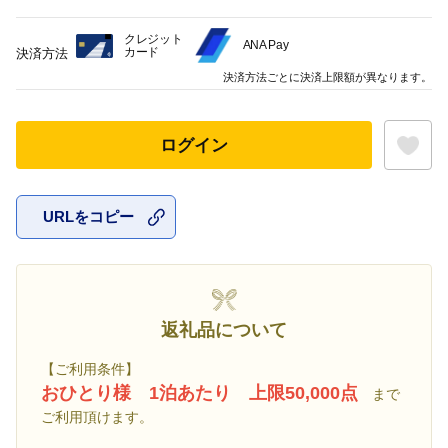
クレジット
ANA Pay
カード
決済方法
決済方法ごとに決済上限額が異なります。
ログイン
URLをコピー
お気に入
返礼品について
【ご利用条件】
おひとり様 1泊あたり 上限50,000点
まで
ご利用頂けます。