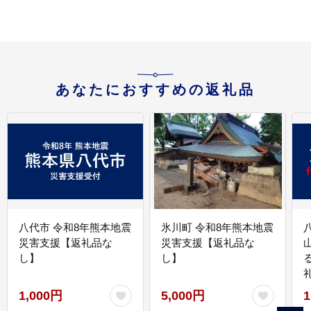
あなたにおすすめの返礼品
八代市 令和8年熊本地震
氷川町 令和8年熊本地震
災害支援【返礼品な
災害支援【返礼品な
し】
し】
1,000円
5,000円
1