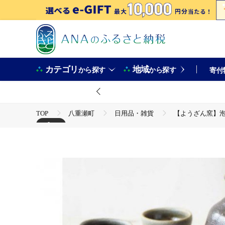
カテゴリ
地域
から探す
から探す
寄付
TOP
八重瀬町
日用品・雑貨
【ようざん窯】泡盛
+1
TOP
日用品・雑貨
伝統工芸品
【ようざん窯】泡