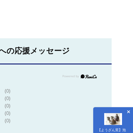
への応援メッセージ
(0)
(0)
(0)
(0)
(0)
【ようざん窯】泡