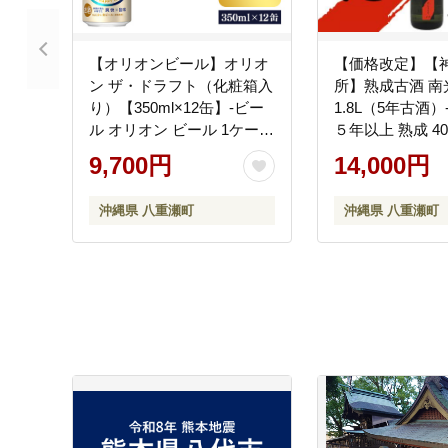
【オリオンビール】オリオ
【価格改定】【
ン ザ・ドラフト（化粧箱入
所】熟成古酒 南
り）【350ml×12缶】-ビー
1.8L（5年古酒）
ル オリオン ビール 1ケース
５年以上 熟成 40度
350ml 12本 すっきり 飲み
一升瓶 1本 香り
9,700円
14,000円
やすい こだわり 改良 リニ
み 味わい 沖縄県
ューアル おすすめ 沖縄県
沖縄県 八重瀬町
沖縄県 八重瀬町
八重瀬町【価格改定YB】