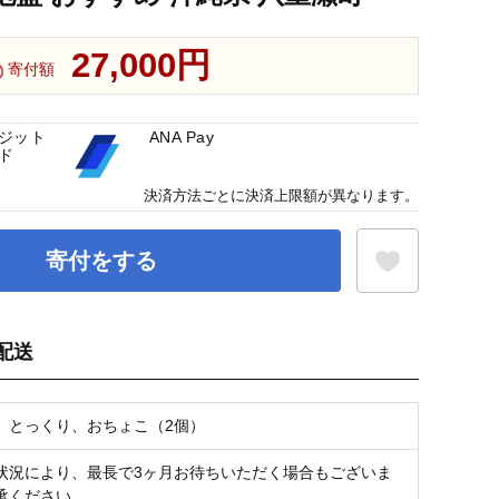
27,000円
寄付額
ジット
ANA Pay
ド
決済方法ごとに決済上限額が異なります。
寄付をする
配送
お気に入り登録
、とっくり、おちょこ（2個）
状況により、最長で3ヶ月お待ちいただく場合もございま
承ください。