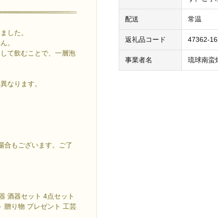
配送
常温
しました。
返礼品コード
47362-16
むん。
つして飲むことで、一層泡
事業者名
琉球南蛮
と異なります。
。
場合もございます。ご了
器 酒器セット 4点セット
ト 贈り物 プレゼント 工芸