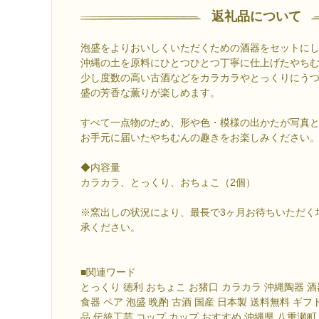
返礼品について
泡盛をよりおいしくいただくための酒器をセットに
沖縄の土を原料にひとつひとつ丁寧に仕上げたやち
少し度数の高い古酒などをカラカラやとっくりにう
盛の芳香な薫りが楽しめます。
すべて一点物のため、形や色・模様の出かたが写真
お手元に届いたやちむんの趣きをお楽しみください
◆内容量
カラカラ、とっくり、おちょこ（2個）
※窯出しの状況により、最長で3ヶ月お待ちいただく
承ください。
■関連ワード
とっくり 徳利 おちょこ お猪口 カラカラ 沖縄陶器 酒
食器 ペア 泡盛 晩酌 古酒 国産 日本製 送料無料 ギフ
品 伝統工芸 コップ カップ おすすめ 沖縄県 八重瀬町