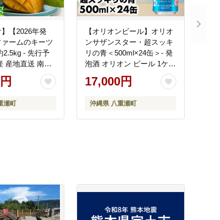
】【2026年発
【オリオンビール】オリオ
ファームのキーツ
ンサザンスター・超スッキ
.5kg - 先行予
リの青＜500ml×24缶＞- 発
産 産地直送 南国
泡酒 オリオン ビール 1ケー
旬の味覚 季節の
ス 500ml ２４本 スッキリ
0円
17,000円
種 贈り物 ギフト
爽快 飲みやすい 清涼ホッ
重瀬町
プ ゴクゴク 飲める キレ 喉
重瀬町
沖縄県 八重瀬町
ごし 沖縄県 八重瀬町【価
格改定】