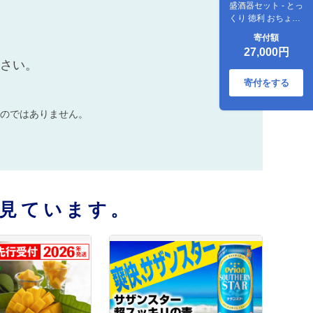
盛酒器セット - とっ
くり 徳利 おちょこ
お猪口 カラカラ 沖
寄付額
縄陶器 酒器 酒器セ
27,000円
ット 4点セット 食
ださい。
器 ペア 泡盛 おすす
め 沖縄県 八重瀬町
寄付をする
のではありません。
見ています。