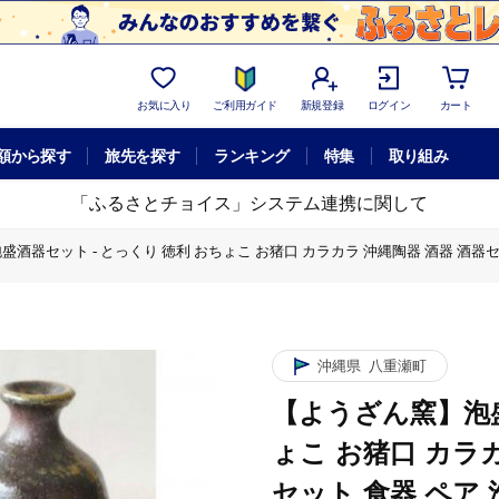
お気に入り
ご利用ガイド
新規登録
ログイン
カート
額から探す
旅先を探す
ランキング
特集
取り組み
「ふるさとチョイス」システム連携に関して
酒器セット - とっくり 徳利 おちょこ お猪口 カラカラ 沖縄陶器 酒器 酒器セ
盛酒器セット - とっくり 徳利 おちょこ お猪口 カラカラ 沖縄陶器 酒器 酒器
沖縄県
八重瀬町
【ようざん窯】泡盛
ょこ お猪口 カラカ
セット 食器 ペア