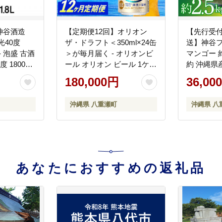
神谷酒造
【定期便12回】オリオン
【先行受付
光40度
ザ・ドラフト＜350ml×24缶
送】神谷
- 泡盛 古酒
＞が毎月届く - オリオンビ
マンゴー 約2
 1800ml
ール オリオン ビール 1ケー
約 沖縄県
 華やか 甘
ス 350ml 24本 定期便 12ヶ
フルーツ 
180,000円
36,00
 八重瀬町
月 すっきり 飲みやすい こ
果物 希少
だわり 改良 リニューアル
沖縄県 八
沖縄県 八重瀬町
沖縄県 八
おすすめ 沖縄県 八重瀬町
【価格改定YE】
あなたにおすすめの返礼品