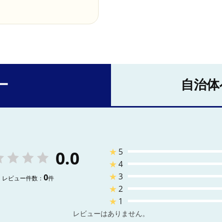
ー
自治体
★
5
0.0
★
4
★
3
0
レビュー件数：
件
★
2
★
1
レビューはありません。