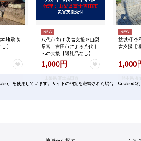
熊本地震 災
八代市向け 災害支援※山梨
益城町 令
なし】
県富士吉田市による八代市
害支援【
への支援【返礼品なし】
1,000円
1,000
山梨県 富士吉田市
熊本県 益
kie）を使用しています。サイトの閲覧を継続された場合、Cookie
。
地域から探す
ふる