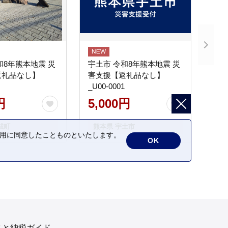
和8年熊本地震 災
宇土市 令和8年熊本地震 災
返礼品なし】
害支援【返礼品なし】
_U00-0001
円
5,000円
城町
熊本県 宇土市
の利用に同意したことものといたします。
OK
さと納税ガイド