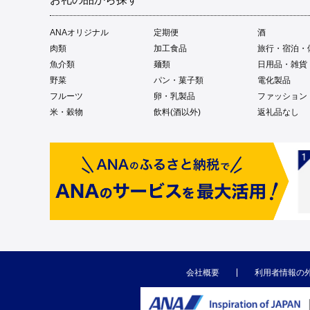
ANAオリジナル
定期便
酒
肉類
加工食品
旅行・宿泊・
魚介類
麺類
日用品・雑貨
野菜
パン・菓子類
電化製品
フルーツ
卵・乳製品
ファッション
米・穀物
飲料(酒以外)
返礼品なし
会社概要
利用者情報の