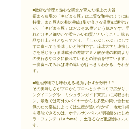
■緻密な管理と熱心な研究が育んだ極上の肉質
福まる農場の「キビまる豚」は上質な和牛のように細
特徴。また豚肉の脂の融点(脂が溶ける温度)は通常37
が、「キビまる豚」はおよそ30度という低さです。
れだけキメ細やかで柔らかい肉質だということ。味
品な仕上がりとなっており、「しゃぶしゃぶ」にし
ずに食べても美味しいと評判です。琉球大学と連携
さを感じるうま味成分の遊離アミノ酸が他の豚肉よ
の奥行きやコクに優れているとの評価を得ています
一度食べてみれば味の違いがはっきりわかる。それ
す。
■地元沖縄でも味わえる場所はわずか数軒！?
その美味しさがプロからプロへとクチコミで広がり
ンダイニングや「ミシュランガイド東京」に掲載さ
ン、最近では海外のバイヤーからも多数の問い合わ
気のため部位によっては生産が追い付かず、地元沖
を堪能できるのは、ホテルサンパレス球陽館をはじ
ラ・フォンテ（La fonte）、土香るなど数店舗の
す。