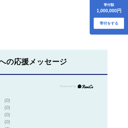
頭分アラカルトセ
寄付額
ット（約146kg）-
1,000,000円
豚肉 定期便 12ヶ月
3頭分 ステーキ 焼
肉 しゃぶしゃぶ カ
寄付をする
ットオーダー可能
キビまる豚 堪能セ
ット 豚しゃぶ 豚ロ
ース 肩ロース 豚バ
ラ ウデ肉 モモ肉 ヒ
レ 沖縄 ブランド豚
贅沢 堪能 定期便 沖
への応援メッセージ
縄県 八重瀬町
(0)
(0)
(0)
(0)