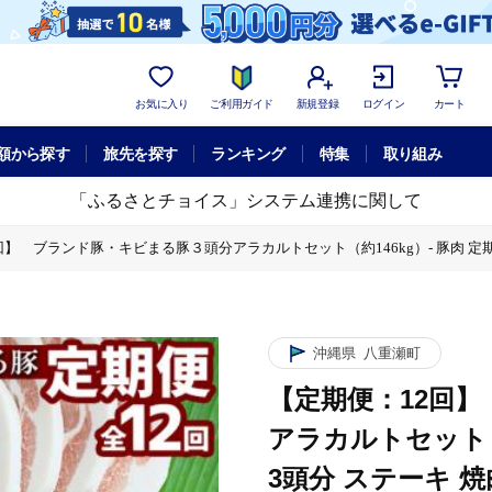
お気に入り
ご利用ガイド
新規登録
ログイン
カート
額から探す
旅先を探す
ランキング
特集
取り組み
「ふるさとチョイス」システム連携に関して
】 ブランド豚・キビまる豚３頭分アラカルトセット（約146kg）- 豚肉 定期便
約146kg）- 豚肉 定期便 12ヶ月 3頭分 ステーキ 焼肉 しゃぶしゃぶ カ
期便 沖縄県 八重瀬町
沖縄県
八重瀬町
【定期便：12回
アラカルトセット（約
3頭分 ステーキ 