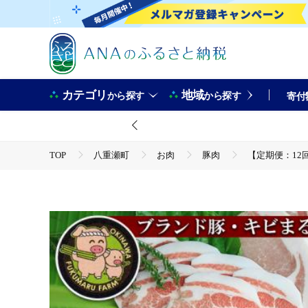
カテゴリ
地域
から探す
から探す
寄付
TOP
八重瀬町
お肉
豚肉
【定期便：12回
TOP
肉
豚肉
【定期便：12回】 ブランド豚・キビまる豚３頭分アラカルトセット（
ロース 豚バラ ウデ肉 モモ肉 ヒレ 沖縄 ブランド豚 贅沢 堪能 定