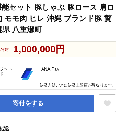
堪能セット 豚しゃぶ 豚ロース 肩ロ
 モモ肉 ヒレ 沖縄 ブランド豚 贅
縄県 八重瀬町
1,000,000円
付額
ジット
ANA Pay
ド
決済方法ごとに決済上限額が異なります。
寄付をする
配送
お気に入り登録