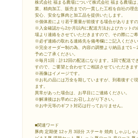
株式会社 福まる農場について株式会社 福まる農場
業、精肉加工、販売までの一貫した工程を自社の理
安心、安全な豚肉と加工品を提供いたします。
※個体差により若干重量が前後する場合があります
※入金確認から2か月以内に配送方法およびカットの
場より連絡をさせていただきますので、その際にご
※必ず連絡の取れる連絡先を備考欄にご記入くださ
※完全オーダー制の為、内容の調整より納品まで1～
予めご了承ください。
※毎月1回：計12回の配送になります。1回で配送で
すので、ご要望と合わせてご相談させていただきま
※画像はイメージです。
※お礼の品には万全を期していますが、到着後すぐ
ます。
異常があった場合は、お早目にご連絡ください。
※解凍後はお早めにお召し上がり下さい。
※お中元等のギフト対応は行っておりません。
■関連ワード
豚肉 定期便 12ヶ月 3頭分 ステーキ 焼肉 しゃぶし