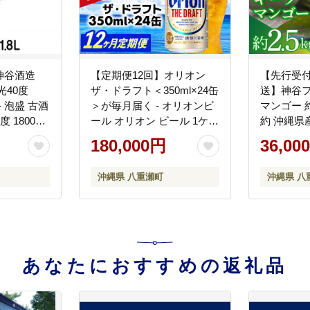
神谷酒造
【定期便12回】オリオン
【先行受付
光40度
ザ・ドラフト＜350ml×24缶
送】神谷
- 泡盛 古酒
＞が毎月届く - オリオンビ
マンゴー 約2
 1800ml
ール オリオン ビール 1ケー
約 沖縄県
 華やか 甘
ス 350ml 24本 定期便 12ヶ
フルーツ 
180,000円
36,00
 八重瀬町
月 すっきり 飲みやすい こ
果物 希少
だわり 改良 リニューアル
沖縄県 八
沖縄県 八重瀬町
沖縄県 八
おすすめ 沖縄県 八重瀬町
【価格改定YE】
あなたにおすすめの返礼品