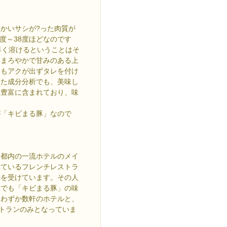
かいサシが?った肉質が
度～38度ほどなのです
早く溶けるということはそ
もまろやかで甘みのある上
てもアクが出ずタレを付け
した成分分析でも、美味し
り豊富に含まれており、味
。
が「キビまる豚」なので
、都内の一流ホテルのメイ
れているフレンチレストラ
せを受けています。その人
縄でも「キビまる豚」の味
めわずか数軒のホテルと、
レストランのみとなっていま