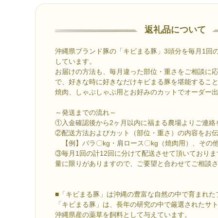
返礼品について
沖縄県ブランド豚の「キビまる豚」3頭分を毎月1回の
しています。
お届けの方法も、毎月違った部位・重さをご相談に
で、好きな時に好きなだけキビまる豚を堪能するこ
焼肉、しゃぶしゃぶ用とお好みのカットでオーダー
～発送までの流れ～
①入金確認後から2ヶ月以内に福まる農場よりご連絡
②配送方法およびカット（部位・重さ）の内容をお
【例】バラ〇kg・肩ロース〇kg（焼肉用）、その
③毎月1回の計12回に分けて配送させて頂いておりま
量に限りがありますので、ご要望と合わせてご相談
■「キビまる豚」は沖縄の豊富な自然の中で育まれた
「キビまる豚」は、長年の研究の中で厳選されたサ
沖縄県産の薬草を飼料として与えています。