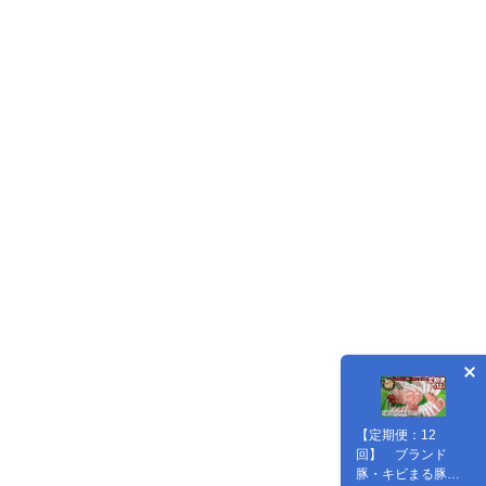
【定期便：12
回】 ブランド
豚・キビまる豚３