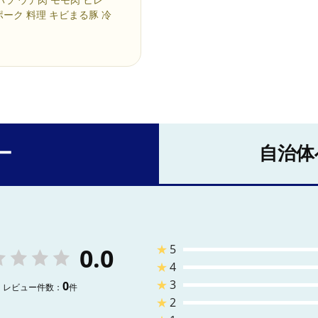
バラ ウデ肉 モモ肉 ヒレ
ポーク 料理 キビまる豚 冷
ー
自治体
★
5
0.0
★
4
★
3
0
レビュー件数：
件
★
2