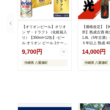
【オリオンビール】オリオ
【価格改定】【
ン ザ・ドラフト（化粧箱入
所】熟成古酒 南
り）【350ml×12缶】-ビー
1.8L（5年古酒）
ル オリオン ビール 1ケース
５年以上 熟成 40度
350ml 12本 すっきり 飲み
一升瓶 1本 香り
9,700円
14,000円
やすい こだわり 改良 リニ
み 味わい 沖縄県
ューアル おすすめ 沖縄県
沖縄県 八重瀬町
沖縄県 八重瀬町
八重瀬町【価格改定YB】