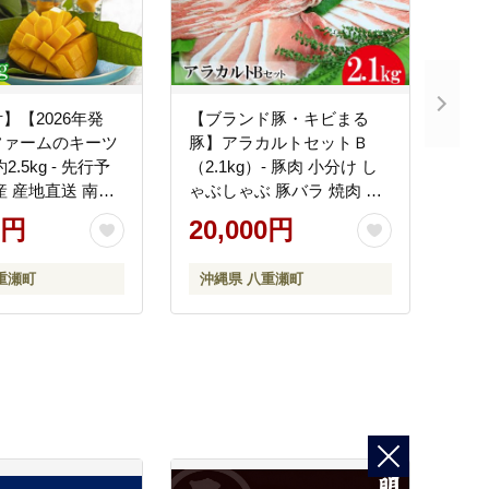
】【2026年発
【ブランド豚・キビまる
ファームのキーツ
豚】アラカルトセットＢ
.5kg - 先行予
（2.1kg）- 豚肉 小分け し
産 産地直送 南国
ゃぶしゃぶ 豚バラ 焼肉 ウ
旬の味覚 季節の
デ モモ肉 ソーセージ 詰め
0円
20,000円
種 贈り物 ギフト
合わせ セット たっぷり
重瀬町
2.1kg 使いやすい 人気 ブラ
重瀬町
沖縄県 八重瀬町
ンド豚 沖縄県 八重瀬町