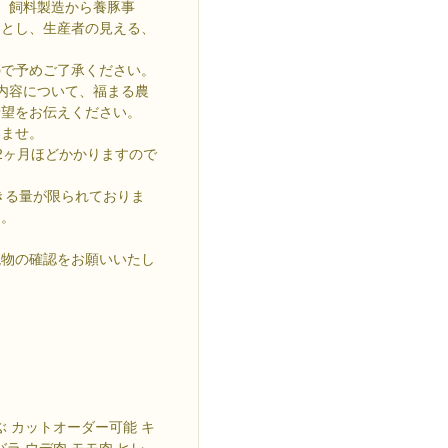
は、飼料製造から養豚事
念とし、生産者の見える、
ので予めご了承ください。
内容について、福まる農
希望をお伝えください。
いませ。
2ヶ月ほどかかりますので
きる量が限られておりま
す。
現物の確認をお願いいたし
ゃぶ カットオーダー可能 キ