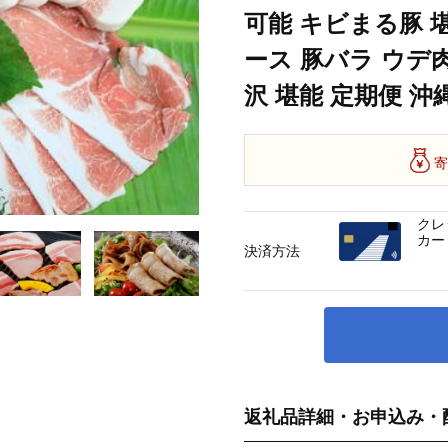
可能 キビまる豚 
ース 豚バラ ウデ肉
沢 堪能 定期便 沖
寄
クレ
カー
決済方法
返礼品詳細・お申込み・