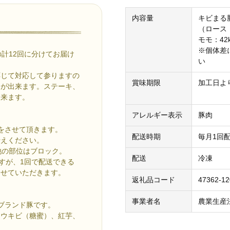
内容量
キビまる豚
（ロース：
モモ：42
※個体差
計12回に分けてお届け
い
応じて対応して参りますの
賞味期限
加工日よ
とが出来ます。ステーキ、
出来ます。
アレルギー表示
豚肉
をさせて頂きます。
配送時期
毎月1回配
伝えください。
他の部位はブロック。
配送
冷凍
すが、1回で配送できる
させていただきます。
返礼品コード
47362-12
事業者名
農業生産
ブランド豚です。
トウキビ（糖蜜）、紅芋、