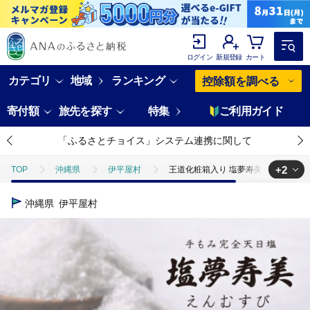
ログイン
新規登録
カート
カテゴリ
地域
ランキング
控除額を調べる
寄付額
旅先を探す
特集
ご利用ガイド
「ふるさとチョイス」システム連携に関して
+2
TOP
沖縄県
伊平屋村
王道化粧箱入り 塩夢寿美(えんむすび)1箱
TOP
加工食品
王道化粧箱入り 塩夢寿美(えんむすび)1箱(1袋400g×
沖縄県
伊平屋村
TOP
加工食品
調味料
王道化粧箱入り 塩夢寿美(えんむすび)1箱