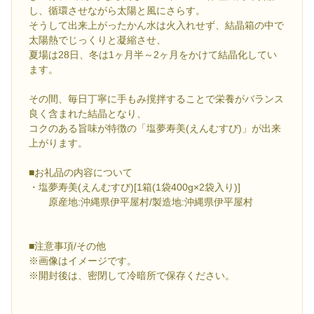
し、循環させながら太陽と風にさらす。
そうして出来上がったかん水は火入れせず、結晶箱の中で
太陽熱でじっくりと凝縮させ、
夏場は28日、冬は1ヶ月半～2ヶ月をかけて結晶化してい
ます。
その間、毎日丁寧に手もみ撹拌することで栄養がバランス
良く含まれた結晶となり、
コクのある旨味が特徴の「塩夢寿美(えんむすび)」が出来
上がります。
■お礼品の内容について
・塩夢寿美(えんむすび)[1箱(1袋400g×2袋入り)]
原産地:沖縄県伊平屋村/製造地:沖縄県伊平屋村
■注意事項/その他
※画像はイメージです。
※開封後は、密閉して冷暗所で保存ください。