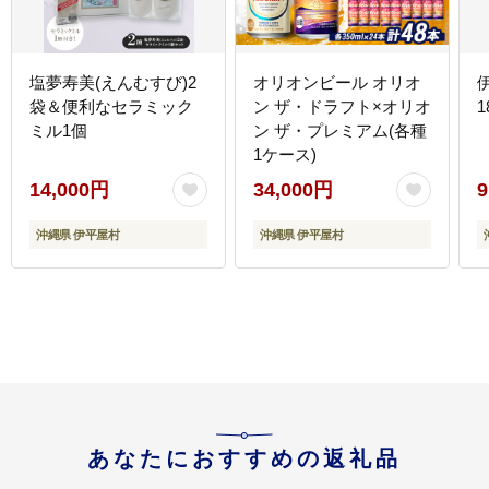
塩夢寿美(えんむすび)2
オリオンビール オリオ
袋＆便利なセラミック
ン ザ・ドラフト×オリオ
1
ミル1個
ン ザ・プレミアム(各種
1ケース)
14,000円
34,000円
9
沖縄県 伊平屋村
沖縄県 伊平屋村
あなたにおすすめの返礼品