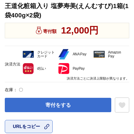
王道化粧箱入り 塩夢寿美(えんむすび)1箱(1
袋400g×2袋)
12,000円
寄付額
クレジット
Amazon
ANA Pay
カード
Pay
決済方法
d払い
PayPay
決済方法ごとに決済上限額が異なります。
在庫：
〇
寄付をする
URLをコピー
お気に入