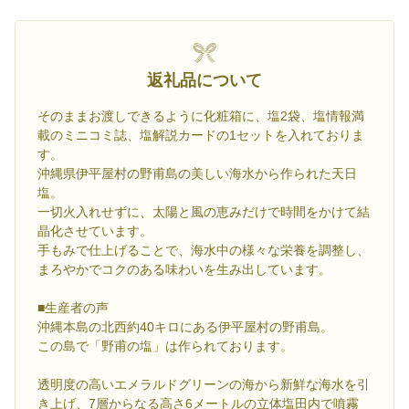
返礼品について
そのままお渡しできるように化粧箱に、塩2袋、塩情報満
載のミニコミ誌、塩解説カードの1セットを入れておりま
す。
沖縄県伊平屋村の野甫島の美しい海水から作られた天日
塩。
一切火入れせずに、太陽と風の恵みだけで時間をかけて結
晶化させています。
手もみで仕上げることで、海水中の様々な栄養を調整し、
まろやかでコクのある味わいを生み出しています。
■生産者の声
沖縄本島の北西約40キロにある伊平屋村の野甫島。
この島で「野甫の塩」は作られております。
透明度の高いエメラルドグリーンの海から新鮮な海水を引
き上げ、7層からなる高さ6メートルの立体塩田内で噴霧