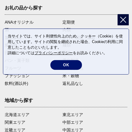
お礼の品から探す
ANAオリジナル
定期便
酒
肉類
当サイトでは、サイト利便性向上のため、クッキー（Cookie）を使
加工食品
旅行・宿泊・体験
用しています。サイトの閲覧を継続された場合、Cookieの利用に同
魚介類
麺類
意したことものといたします。
日用品・雑貨
野菜
詳細については
プライバシーポリシー
をお読みください。
パン・菓子類
電化製品
OK
フルーツ
卵・乳製品
ファッション
米・穀物
飲料(酒以外)
返礼品なし
地域から探す
北海道エリア
東北エリア
関東エリア
中部エリア
近畿エリア
中国エリア