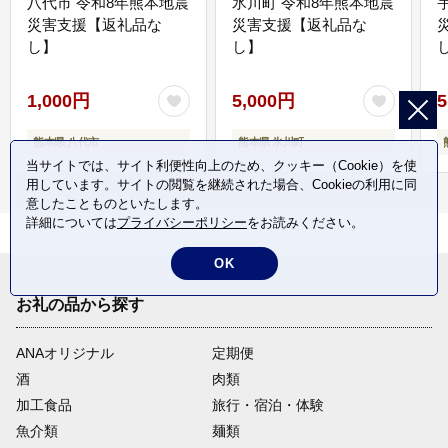
八代市 令和8年熊本地震
氷川町 令和8年熊本地震
災害支援【返礼品な
災害支援【返礼品な
し】
し】
し
1,000円
5,000円
5
熊本県 八代市
熊本県 氷川町
当サイトでは、サイト利便性向上のため、クッキー（Cookie）を使
用しています。サイトの閲覧を継続された場合、Cookieの利用に同
意したことものといたします。
詳細については
プライバシーポリシー
をお読みください。
OK
お礼の品から探す
ANAオリジナル
定期便
酒
肉類
加工食品
旅行・宿泊・体験
魚介類
麺類