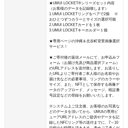
★UMUI LOCKET®シリーズセット内容
（お客様のデータを記録致します）
1.UMUI LOCKETリングをペアで2個 ※
おひとつずつカラーとサイズの選択可能
2.UMUI LOCKETカードを１枚
3.UMUI LOCKETキーホルダー１個
★専用ページの沖縄＆北谷町背景画像選択
サービス！
★ご寄付後の返信メールにて、お申込みフ
ォーム（お届け先及び商品選択フォーム）
のURLアドレスを送付致します。お送りし
たURLよりご寄付者ご本人様のお名前やお
届け先などの必要事項、リングのカラーや
サイズ、また、NFTとして保存する画像デ
ータのアップロード、メッセージ、暗証番
号設定などの登録をお願いいたします。
※システム上ご注文後、お客様のお写真な
どのデータを頂いてから、UMUIの専用ビ
ューアURLアドレスのご提供やデータを記
録したNFCリング等の送付までに、7～10
日程のお時間を頂きます。予めご了承くだ