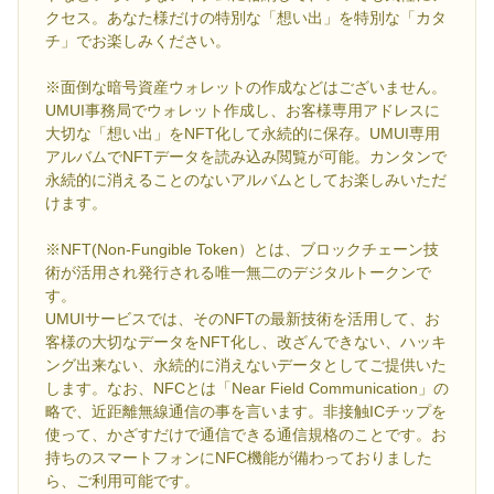
クセス。あなた様だけの特別な「想い出」を特別な「カタ
チ」でお楽しみください。
※面倒な暗号資産ウォレットの作成などはございません。
UMUI事務局でウォレット作成し、お客様専用アドレスに
大切な「想い出」をNFT化して永続的に保存。UMUI専用
アルバムでNFTデータを読み込み閲覧が可能。カンタンで
永続的に消えることのないアルバムとしてお楽しみいただ
けます。
※NFT(Non-Fungible Token）とは、ブロックチェーン技
術が活用され発行される唯一無二のデジタルトークンで
す。
UMUIサービスでは、そのNFTの最新技術を活用して、お
客様の大切なデータをNFT化し、改ざんできない、ハッキ
ング出来ない、永続的に消えないデータとしてご提供いた
します。なお、NFCとは「Near Field Communication」の
略で、近距離無線通信の事を言います。非接触ICチップを
使って、かざすだけで通信できる通信規格のことです。お
持ちのスマートフォンにNFC機能が備わっておりました
ら、ご利用可能です。