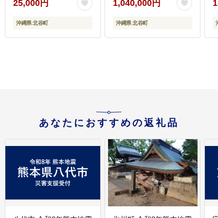
25,000円
1,040,000円
1
宿泊券（1～4名様） | 沖
縄 旅行 クーポン ホテル
沖縄県 北谷町
沖縄県 北谷町
体験 トラベル 人気 おす
すめ リゾート チケット
北谷 ちゃたん おすすめ
送料
あなたにおすすめの返礼品