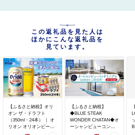
この返礼品を見た人は
ほかにこんな返礼品を
見ています。
【ふるさと納税】オリ
【ふるさと納税】
オン ザ・ドラフト
◆BLUE STEAK
（350ml・24本） ｜ オ
WONDER CHATAN◆オ
ッ
リオン オリオンビール
ーシャンビューコンド
酒 ビール 県認定返礼品
ミニアム 5泊朝食付 ご