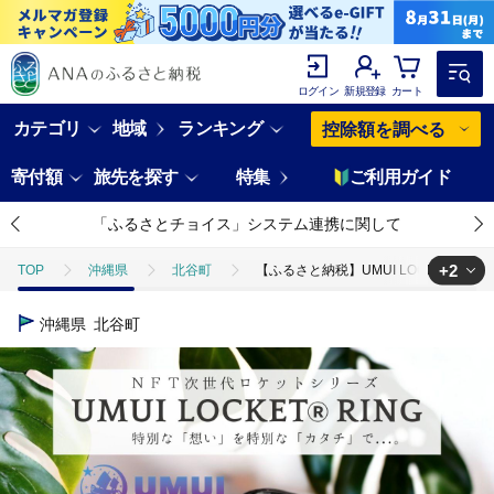
ログイン
新規登録
カート
カテゴリ
地域
ランキング
控除額を調べる
寄付額
旅先を探す
特集
ご利用ガイド
「ふるさとチョイス」システム連携に関して
+2
TOP
沖縄県
北谷町
【ふるさと納税】UMUI LOCKET ペア
TOP
ファッション
小物
【ふるさと納税】UMUI LOCKET
沖縄県
北谷町
TOP
ファッション
アクセサリー
【ふるさと納税】UMUI L