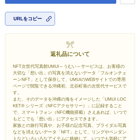
URLをコピー
お気に入
返礼品について
NFT次世代写真館UMUI～うむい～サービスは、お客様の
大切な「想い出」の写真を消えないデータ「フルオンチェ
ーンNFT」として保存して、UMUIのWEBサイトでの専用
ページで閲覧できる沖縄初、北谷町発の次世代サービスで
す。
また、そのデータを沖縄の海をイメージした「UMUI LOC
KET® シリーズ（NFCアクセサリー）」に記録すること
で、スマートフォン（NFC機能搭載）さえあれば、いつで
もどこでも「想い出」にアクセスできます。
家族との旅行写真や、お子様の記念写真、ブライダル写真
などを消えないデータ「NFT」として、リングやペンダン
トなどいろいろなアイテムに格納して、いつでも気軽にア