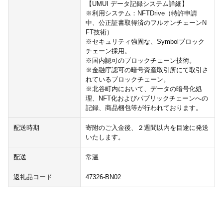
【UMUI データ記録システム詳細】
※利用システム：NFTDrive（特許申請
中、公正証書取得済のフルオンチェーンN
FT技術）
※セキュリティ強固な、Symbolブロック
チェーン採用。
※国内認可のブロックチェーン技術。
※金融庁認可の暗号資産取引所にて取引さ
れているブロックチェーン。
※北谷町内において、データの暗号化処
理、NFT化およびパブリックチェーンへの
記録、商品梱包等が行われております。
配送時期
寄附のご入金後、２週間以内を目途に発送
いたします。
配送
常温
返礼品コード
47326-BN02