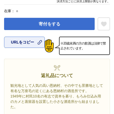
決済方法ごとに決済上限額が異なります。
在庫：
○
寄付をする
URLをコピー
※20歳未満の方の飲酒は法律で禁
お気に入
止されています。
返礼品について
観光地として人気の高い恩納村、その中でも景勝地として
有名な万座毛の近くにある恩納村の酒造所です。
1949年に村民10名の有志で資本を募り、もろみ仕込み用
のカメと蒸留器を設置した小さな酒造所から始まりまし
た。