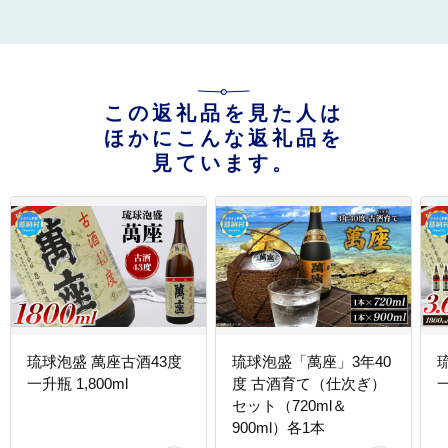
この返礼品を見た人は
ほかにこんな返礼品を
見ています。
琉球泡盛 萬座古酒43度
琉球泡盛「萬座」3年40
一升瓶 1,800ml
度 古酒育て（仕次ぎ）
一
セット（720ml＆
900ml）各1本