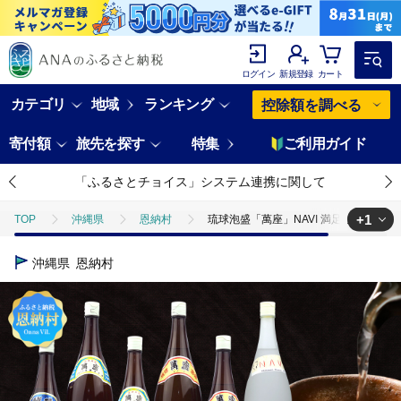
ログイン
新規登録
カート
カテゴリ
地域
ランキング
控除額を調べる
寄付額
旅先を探す
特集
ご利用ガイド
「ふるさとチョイス」システム連携に関して
+1
TOP
沖縄県
恩納村
琉球泡盛「萬座」NAVI 満足セット（180
TOP
酒
泡盛
琉球泡盛「萬座」NAVI 満足セット（1800ml×
沖縄県
恩納村