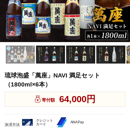
琉球泡盛「萬座」NAVI 満足セット
（1800ml×6本）
64,000円
寄付額
クレジット
ANA Pay
カード
決済方法