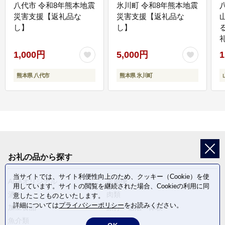
八代市 令和8年熊本地震
氷川町 令和8年熊本地震
災害支援【返礼品な
災害支援【返礼品な
し】
し】
1,000円
5,000円
1
熊本県 八代市
熊本県 氷川町
お礼の品から探す
当サイトでは、サイト利便性向上のため、クッキー（Cookie）を使
ANAオリジナル
定期便
用しています。サイトの閲覧を継続された場合、Cookieの利用に同
酒
肉類
意したことものといたします。
詳細については
プライバシーポリシー
をお読みください。
加工食品
旅行・宿泊・体験
魚介類
麺類