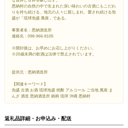
な旨みと甘みを醸し出す。
恩納村の自然の中で生まれた深い味わいの古酒にもこだわ
りを持ち続ける、地元の人々に親しまれ、愛され続ける泡
盛が「琉球泡盛 萬座」である。
事業者名：恩納酒造所
連絡先：098-966-8105
※開封後は、お早めにお召し上がりください。
※20歳未満の飲酒は法律で禁止されています。
提供元：恩納酒造所
【関連キーワード】
泡盛 古酒 お酒 琉球泡盛 焼酎 アルコール ご当地 萬座 ま
んざ 酒造 恩納酒造所 銘柄 琉球 沖縄 恩納村
返礼品詳細・お申込み・配送