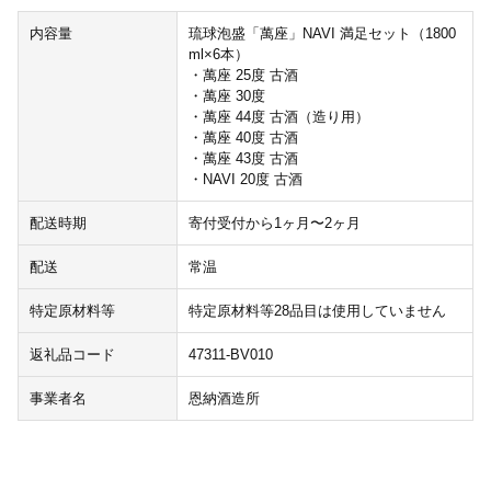
内容量
琉球泡盛「萬座」NAVI 満足セット（1800
ml×6本）
・萬座 25度 古酒
・萬座 30度
・萬座 44度 古酒（造り用）
・萬座 40度 古酒
・萬座 43度 古酒
・NAVI 20度 古酒
配送時期
寄付受付から1ヶ月〜2ヶ月
配送
常温
特定原材料等
特定原材料等28品目は使用していません
返礼品コード
47311-BV010
事業者名
恩納酒造所