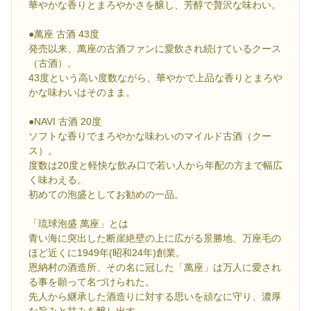
華やかな香りとまろやかさを醸し、芳醇で贅沢な味わい。
●萬座 古酒 43度
発売以来、萬座の古酒ファンに愛飲され続けているクース
（古酒）。
43度という高い度数ながら、華やかで上品な香りとまろや
かな味わいはそのまま。
●NAVI 古酒 20度
ソフトな香りでまろやかな味わいのマイルド古酒（クー
ス）。
度数は20度と軽快な飲み口で若い人から年配の方まで幅広
く味わえる。
初めての泡盛としてお勧めの一品。
「琉球泡盛 萬座」とは
青い海に突出した断崖絶壁の上に広がる景勝地、万座毛の
ほど近くに1949年(昭和24年)創業。
恩納村の酒造所、その名に冠した「萬座」は万人に愛され
る事を願って名づけられた。
先人から継承した酒造りに対する思いを頑なに守り、濃厚