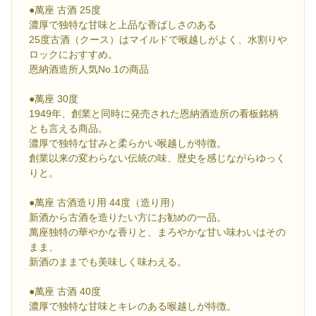
●萬座 古酒 25度
濃厚で独特な甘味と上品な香ばしさのある
25度古酒（クース）はマイルドで喉越しがよく、水割りや
ロックにおすすめ。
恩納酒造所人気No.1の商品
●萬座 30度
1949年、創業と同時に発売された恩納酒造所の看板銘柄
とも言える商品。
濃厚で独特な甘みと柔らかい喉越しが特徴。
創業以来の変わらない伝統の味、歴史を感じながらゆっく
りと。
●萬座 古酒造り用 44度（造り用）
新酒から古酒を造りたい方にお勧めの一品。
萬座独特の華やかな香りと、まろやかな甘い味わいはその
まま、
新酒のままでも美味しく味わえる。
●萬座 古酒 40度
濃厚で独特な甘味とキレのある喉越しが特徴。