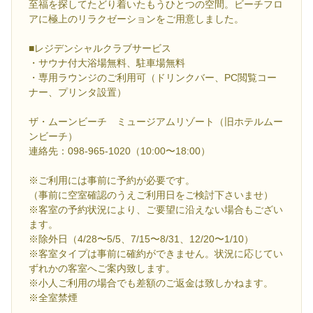
至福を探してたどり着いたもうひとつの空間。ビーチフロ
アに極上のリラクゼーションをご用意しました。
■レジデンシャルクラブサービス
・サウナ付大浴場無料、駐車場無料
・専用ラウンジのご利用可（ドリンクバー、PC閲覧コー
ナー、プリンタ設置）
ザ・ムーンビーチ ミュージアムリゾート（旧ホテルムー
ンビーチ）
連絡先：098-965-1020（10:00〜18:00）
※ご利用には事前に予約が必要です。
（事前に空室確認のうえご利用日をご検討下さいませ）
※客室の予約状況により、ご要望に沿えない場合もござい
ます。
※除外日（4/28〜5/5、7/15〜8/31、12/20〜1/10）
※客室タイプは事前に確約ができません。状況に応じてい
ずれかの客室へご案内致します。
※小人ご利用の場合でも差額のご返金は致しかねます。
※全室禁煙