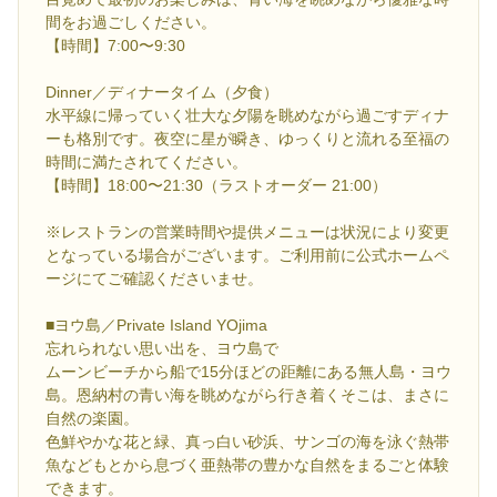
間をお過ごしください。
【時間】7:00〜9:30
Dinner／ディナータイム（夕食）
水平線に帰っていく壮大な夕陽を眺めながら過ごすディナ
ーも格別です。夜空に星が瞬き、ゆっくりと流れる至福の
時間に満たされてください。
【時間】18:00〜21:30（ラストオーダー 21:00）
※レストランの営業時間や提供メニューは状況により変更
となっている場合がございます。ご利用前に公式ホームペ
ージにてご確認くださいませ。
■ヨウ島／Private Island YOjima
忘れられない思い出を、ヨウ島で
ムーンビーチから船で15分ほどの距離にある無人島・ヨウ
島。恩納村の青い海を眺めながら行き着くそこは、まさに
自然の楽園。
色鮮やかな花と緑、真っ白い砂浜、サンゴの海を泳ぐ熱帯
魚などもとから息づく亜熱帯の豊かな自然をまるごと体験
できます。