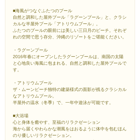
■海風がつなぐふたつのプール
自然と調和した屋外プール「ラグーンプール」と、クラシ
カルな半屋外プール「アトリウムプール」。
ふたつのプールの眼前には美しい三日月のビーチ。それぞ
れの空間で思う存分、沖縄のリゾートをご堪能ください。
・ラグーンプール
2016年春にオープンしたラグーンプールは、南国の太陽
と心地良い海風に包まれる、自然と調和した屋外プールで
す。
・アトリウムプール
ザ・ムーンビーチ独特の建築様式の面影が残るクラシカル
なアトリウムプール。
半屋外の温水（冬季）で、一年中遊泳が可能です。
■大浴場
心と身体を癒やす、至福のリラクゼーション
海から届くやわらかな潮風をはおるように体中を包むほん
のり優しいリラクゼーション。