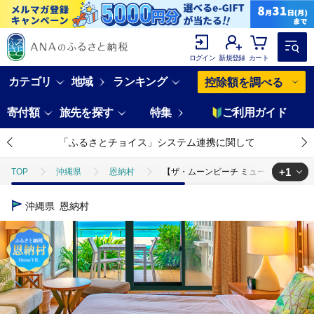
ログイン
新規登録
カート
カテゴリ
地域
ランキング
控除額を調べる
寄付額
旅先を探す
特集
ご利用ガイド
「ふるさとチョイス」システム連携に関して
+1
TOP
沖縄県
恩納村
【ザ・ムーンビーチ ミュージアムリゾー
TOP
旅行・宿泊・体験
宿泊券
【ザ・ムーンビーチ ミュージ
沖縄県
恩納村