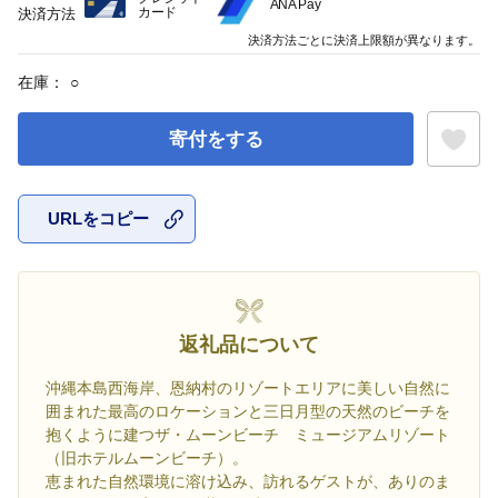
ANA Pay
カード
決済方法
決済方法ごとに決済上限額が異なります。
在庫：
○
寄付をする
URLをコピー
お気に入
返礼品について
沖縄本島西海岸、恩納村のリゾートエリアに美しい自然に
囲まれた最高のロケーションと三日月型の天然のビーチを
抱くように建つザ・ムーンビーチ ミュージアムリゾート
（旧ホテルムーンビーチ）。
恵まれた自然環境に溶け込み、訪れるゲストが、ありのま