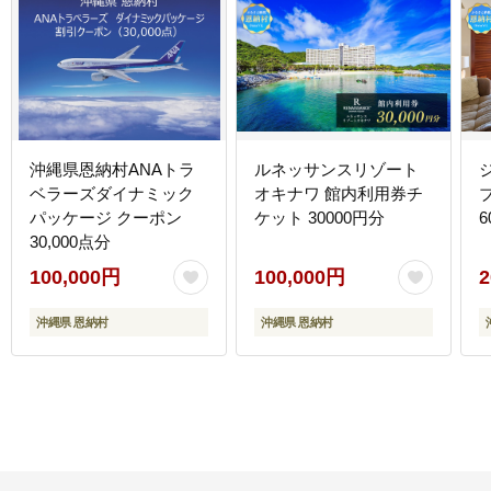
沖縄県恩納村ANAトラ
ルネッサンスリゾート
ベラーズダイナミック
オキナワ 館内利用券チ
パッケージ クーポン
ケット 30000円分
6
30,000点分
100,000円
100,000円
2
沖縄県 恩納村
沖縄県 恩納村