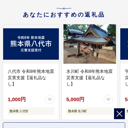
あなたにおすすめの返礼品
八代市 令和8年熊本地震
氷川町 令和8年熊本地震
災害支援【返礼品な
災害支援【返礼品な
し】
し】
し
1,000円
5,000円
5
熊本県 八代市
熊本県 氷川町