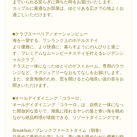
までいられる安らぎに満ちた時をお届けいたします。
カップルに最適なお部屋は、ゆとりある広さで心地よくお
過ごしいただけます。
■クラブスーペリア／オーシャンビュー
海を一望する、ワンランク上のホテルステイ
より優雅に、より快適に、暮らすようにのんびりと過ご
す、プレミアムなムーンビーチステイを叶えるレジデンシ
ャルクラブ。
テラスと一体になったゆとりのゲストルーム、専用のラウ
ンジなど、ラグジュアリーなおもてなしをお届けします。
また、全室海側のため、窓を開けると心地良い波の音をお
聞きいただけます。
■オールデイダイニング「コラーロ」
オールデイダイニング「コラーロ」は、自然と一体になっ
た開放的な造りで、潮風に揺れるヤシの葉と青い海を眺め
ながら絶品料理が堪能できる、リゾートダイニングです。
Breakfast／ブレックファーストタイム（朝食）
目覚めて最初のお楽しみは、青い海を眺めながら優雅な時