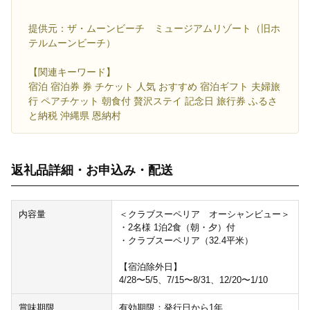
提供元：ザ・ムーンビーチ ミュージアムリゾート（旧ホ
テルムーンビーチ）
【関連キーワード】
宿泊 宿泊券 券 チケット 人気 おすすめ 宿泊ギフト 夫婦旅
行 ペアチケット 朝食付 贅沢ステイ 記念日 旅行券 ふるさ
と納税 沖縄県 恩納村
返礼品詳細・お申込み・配送
内容量
＜クラブスーペリア オーシャンビュー＞
・2名様 1泊2食（朝・夕）付
・クラブスーペリア（32.4平米）
【宿泊除外日】
4/28〜5/5、7/15〜8/31、12/20〜1/10
賞味期限
有効期限：発行日から1年