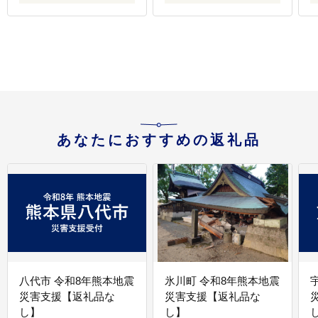
あなたにおすすめの返礼品
八代市 令和8年熊本地震
氷川町 令和8年熊本地震
災害支援【返礼品な
災害支援【返礼品な
し】
し】
し