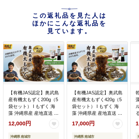
この返礼品を見た人は
ほかにこんな返礼品を
見ています。
【有機JAS認定】奥武島
【有機JAS認定】奥武島
乾
産有機太もずく200g（5
産有機太もずく420g（5
袋セット） I もずく 海
袋セット） I もずく 海
藻 沖縄県産 産地直送 ヘ
藻 沖縄県産 産地直送 ヘ
ルシー 沖縄県 南城市 ふ
ルシー 沖縄県 南城市 ふ
12,000円
17,000円
1
るさと納税 農業生産法
るさと納税 農業生産法
人(株)島酒家
人(株)島酒家
沖縄県 南城市
沖縄県 南城市