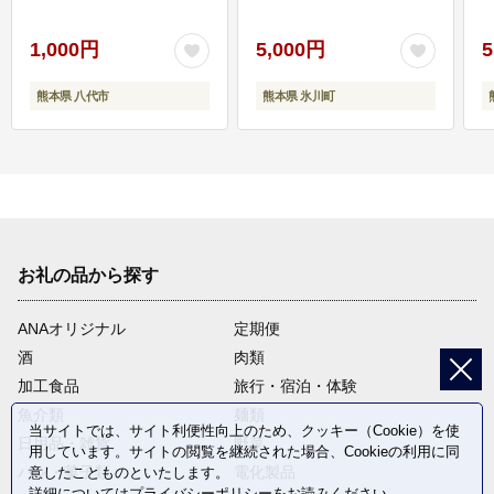
1,000円
5,000円
5
熊本県 八代市
熊本県 氷川町
お礼の品から探す
ANAオリジナル
定期便
酒
肉類
加工食品
旅行・宿泊・体験
魚介類
麺類
当サイトでは、サイト利便性向上のため、クッキー（Cookie）を使
日用品・雑貨
野菜
用しています。サイトの閲覧を継続された場合、Cookieの利用に同
パン・菓子類
電化製品
意したことものといたします。
詳細については
プライバシーポリシー
をお読みください。