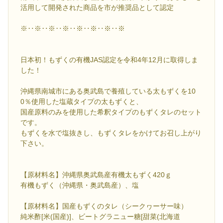
活用して開発された商品を市が推奨品として認定
※‥※‥※‥※‥※‥※‥※‥※
日本初！もずくの有機JAS認定を令和4年12月に取得しま
した！
沖縄県南城市にある奥武島で養殖している太もずくを10
0％使用した塩蔵タイプの太もずくと、
国産原料のみを使用した希釈タイプのもずくタレのセット
です。
もずくを水で塩抜きし、もずくタレをかけてお召し上がり
下さい。
【原材料名】沖縄県奥武島産有機太もずく420ｇ
有機もずく（沖縄県・奥武島産）、塩
【原材料名】国産もずくのタレ（シークヮーサー味）
純米酢[米(国産)]、ビートグラニュー糖[甜菜(北海道