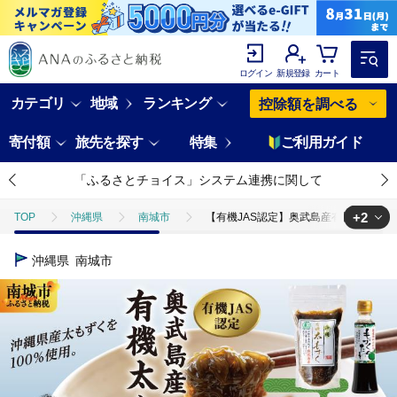
ログイン
新規登録
カート
カテゴリ
地域
ランキング
控除額を調べる
寄付額
旅先を探す
特集
ご利用ガイド
「ふるさとチョイス」システム連携に関して
+2
TOP
沖縄県
南城市
【有機JAS認定】奥武島産有機太もずく42
TOP
魚介類
【有機JAS認定】奥武島産有機太もずく420g（10袋セ
沖縄県
南城市
TOP
加工食品
調味料
出汁
【有機JAS認定】奥武島産