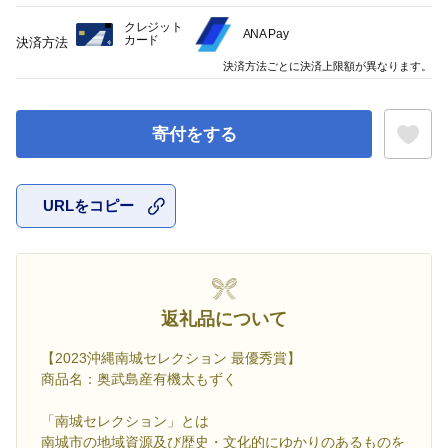
クレジット
ANA Pay
カード
決済方法
決済方法ごとに決済上限額が異なります。
寄付をする
URLをコピー
お気に入
返礼品について
【2023沖縄南城セレクション 最優秀賞】
商品名：奥武島産有機太もずく
「南城セレクション」とは
南城市の地域資源及び歴史・文化的にゆかりのあるものを