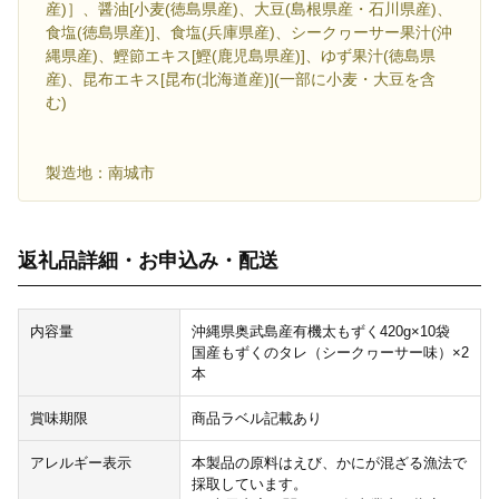
産)］、醤油[小麦(徳島県産)、大豆(島根県産・石川県産)、
食塩(徳島県産)]、食塩(兵庫県産)、シークヮーサー果汁(沖
縄県産)、鰹節エキス[鰹(鹿児島県産)]、ゆず果汁(徳島県
産)、昆布エキス[昆布(北海道産)](一部に小麦・大豆を含
む)
製造地：南城市
返礼品詳細・お申込み・配送
内容量
沖縄県奥武島産有機太もずく420g×10袋
国産もずくのタレ（シークヮーサー味）×2
本
賞味期限
商品ラベル記載あり
アレルギー表示
本製品の原料はえび、かにが混ざる漁法で
採取しています。