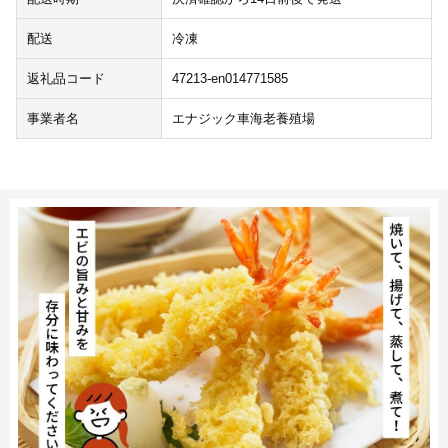
配送
冷凍
返礼品コード
47213-en014771585
事業者名
エナジック車海老養殖場