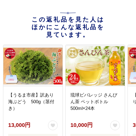
この返礼品を見た人は
ほかにこんな返礼品を
見ています。
【うるま市産】訳あり
琉球ビバレッジ さんぴ
海ぶどう 500g（茎付
ん茶 ペットボトル
き）
500ml×24本
13,000円
10,000円
3