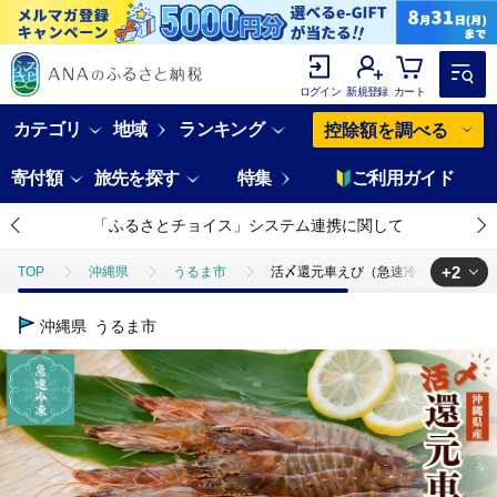
ログイン
新規登録
カート
カテゴリ
地域
ランキング
控除額を調べる
寄付額
旅先を探す
特集
ご利用ガイド
「ふるさとチョイス」システム連携に関して
+2
TOP
沖縄県
うるま市
活〆還元車えび（急速冷凍・500g
TOP
魚介類
鮮魚
活〆還元車えび（急速冷凍・500g）【エ
沖縄県
うるま市
TOP
魚介類
えび
活〆還元車えび（急速冷凍・500g）【エ