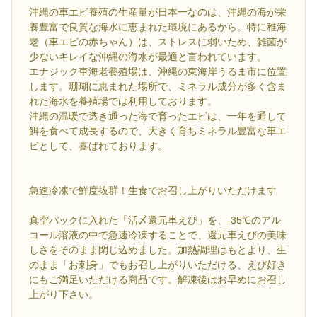
沖縄の車エビ養殖の生産量が日本一なのは、沖縄の海が栄
養豊富で良質な海水に恵まれた環境にあるから。特に稚海
老（車エビの赤ちゃん）は、ストレスに弱いため、雑菌が
少ないキレイな沖縄の海水が最適と言われています。
エナジック車海老養殖場は、沖縄の東海岸うるま市に位置
します。珊瑚に恵まれた場所で、ミネラル成分が多く含ま
れた海水を養殖場では利用しております。
沖縄の温暖で透き通った海で育ったエビは、一年を通して
餌を食べて成長するので、大きく育ちミネラル豊富な車エ
ビとして、喜ばれております。
急速冷凍で鮮度抜群！生食でお召し上がりいただけます
真空パックに入れた「活〆還元車えび」を、-35℃のアル
コール溶液の中で急速冷凍することで、還元車えびの美味
しさをそのまま閉じ込めました。加熱調理はもとより、生
のまま「お刺身」でもお召し上がりいただける、えび好き
にもご満足いただける商品です。解凍後はお早めにお召し
上がり下さい。