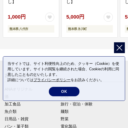
し】
し】
し
1,000円
5,000円
5
熊本県 八代市
熊本県 氷川町
当サイトでは、サイト利便性向上のため、クッキー（Cookie）を使
用しています。サイトの閲覧を継続された場合、Cookieの利用に同
意したことものといたします。
お礼の品から探す
詳細については
プライバシーポリシー
をお読みください。
ANAオリジナル
定期便
OK
酒
肉類
加工食品
旅行・宿泊・体験
魚介類
麺類
日用品・雑貨
野菜
パン・菓子類
電化製品