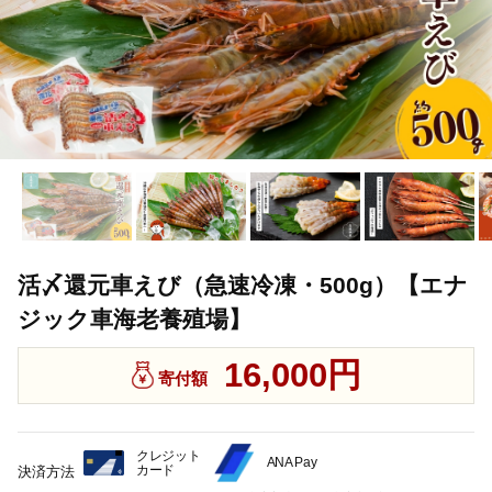
活〆還元車えび（急速冷凍・500g）【エナ
ジック車海老養殖場】
16,000円
寄付額
クレジット
ANA Pay
カード
決済方法