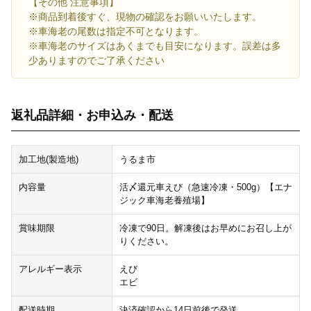
【その他 注意事項】
※商品到着後すぐ、現物の確認をお願いいたします。
※車海老の尾数は指定不可となります。
※車海老のサイズはあくまでも目安になります。誤差は多
少ありますのでご了承ください
返礼品詳細・お申込み・配送
加工地(製造地)
うるま市
内容量
活〆還元車えび（急速冷凍・500g）【エナ
ジック車海老養殖場】
賞味期限
冷凍で90日。解凍後はお早めにお召し上が
りください。
アレルギー表示
えび
エビ
配送時期
決済確認から14日前後で発送