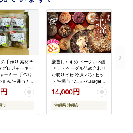
の手作り 素材そ
厳選おすすめ ベーグル 8個
マグロジャーキー
セット ベーグル詰め合わせ
 ジャーキー 手作り
お取り寄せ 冷凍 パン セッ
まみ 沖縄市 / 魚
ト 沖縄市 / ZEBRA.Bagel
BCCE001] 常
[BCAE002] 冷凍 ストック
0円
14,000円
縄市
沖縄県 沖縄市