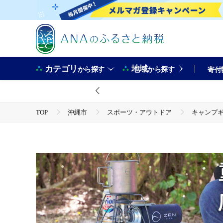
カテゴリ
地域
から探す
から探す
寄付
TOP
沖縄市
スポーツ・アウトドア
キャンプ
TOP
日用品・雑貨
ZEN Camps Air-2 Table
TOP
日用品・雑貨
ほかの雑貨・日用品
ZEN 