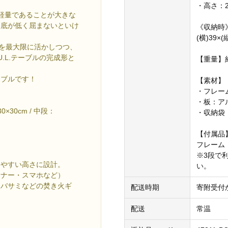
・高さ：2
つ軽量であることが大きな
「底が低く屈まないといけ
《収納時
(横)39×(
リットを最大限に活かしつつ、
.L.テーブルの完成形と
【重量】約
ーブルです！
【素材】
・フレー
・板：ア
30cm / 中段：
・収納袋
【付属品
フレーム
※3段で
りやすい高さに設計。
い。
ーナー・スマホなど）
火バサミなどの焚き火ギ
配送時期
寄附受付
配送
常温