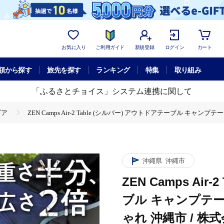
お気に入り
ご利用ガイド
新規登録
ログイン
カート
額から探す
旅先を探す
ランキング
特集
取り組み
「ふるさとチョイス」システム連携に関して
ギア
ZEN Camps Air-2 Table (シルバー) アウトドアテーブル キャン
 (シルバー) アウトドアテーブル キャンプテーブル 折りたたみ コンパクト おしゃれ 沖縄市 
Camps Air-2 Table (シルバー) アウトドアテーブル キャンプテーブル 折りたた
沖縄県
沖縄市
ZEN Camps Ai
ブル キャンプテー
ゃれ 沖縄市 / 株式会