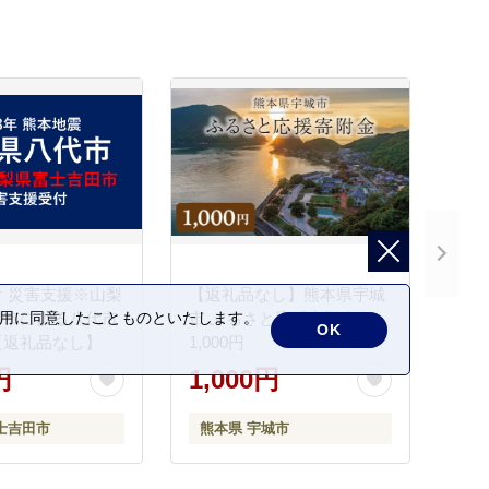
 災害支援※山梨
【返礼品なし】熊本県宇城
の利用に同意したことものといたします。
田市による八代市
市 ふるさと応援寄附金
OK
【返礼品なし】
1,000円
円
1,000円
士吉田市
熊本県 宇城市