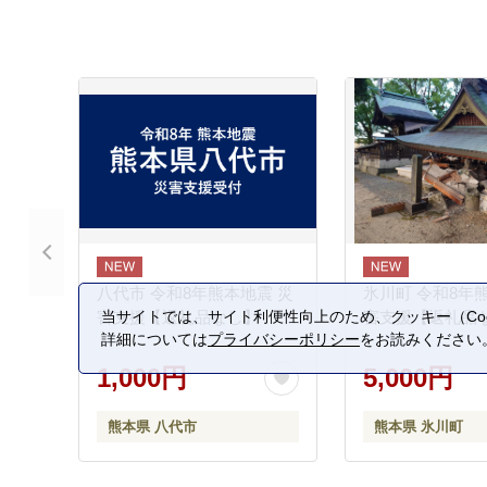
八代市 令和8年熊本地震 災
氷川町 令和8年
当サイトでは、サイト利便性向上のため、クッキー（Coo
害支援【返礼品なし】
害支援【返礼品
詳細については
プライバシーポリシー
をお読みください
1,000円
5,000円
熊本県 八代市
熊本県 氷川町