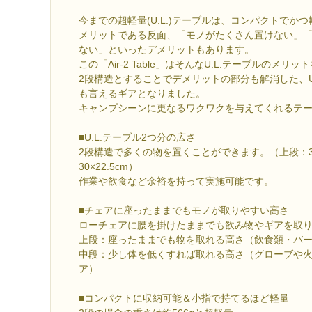
今までの超軽量(U.L.)テーブルは、コンパクトでか
メリットである反面、「モノがたくさん置けない」
ない」といったデメリットもあります。
この「Air-2 Table」はそんなU.L.テーブルのメ
2段構造とすることでデメリットの部分も解消した、U
も言えるギアとなりました。
キャンプシーンに更なるワクワクを与えてくれるテ
■U.L.テーブル2つ分の広さ
2段構造で多くの物を置くことができます。（上段：30×
30×22.5cm）
作業や飲食など余裕を持って実施可能です。
■チェアに座ったままでもモノが取りやすい高さ
ローチェアに腰を掛けたままでも飲み物やギアを取
上段：座ったままでも物を取れる高さ（飲食類・バ
中段：少し体を低くすれば取れる高さ（グローブや
ア）
■コンパクトに収納可能＆小指で持てるほど軽量