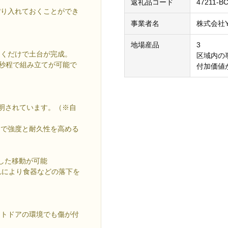
返礼品コード
47211-B
ぽり入れておくことができ
事業者名
株式会社Y
地場産品
3
開くだけで土台が完成。
区域内の
0秒程で組み立てが可能で
付加価値
証明されています。（※自
とで強度と耐久性を高める
した移動が可能
れにより食器などの落下を
ウトドアの環境でも傷が付