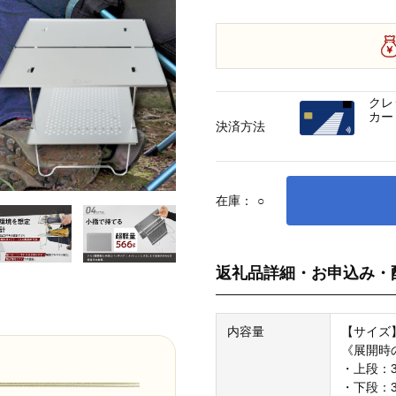
クレ
カー
決済方法
在庫：
○
返礼品詳細・お申込み・
内容量
【サイズ
《展開時
・上段：3
・下段：30