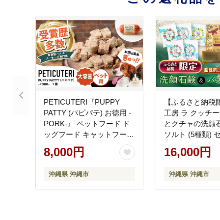
PETICUTERI『PUPPY
【ふるさと納税限
PATTY (パピパテ) お徳用 -
工房 ラ クッチ
PORK-』 ペットフード ド
とクチャの洗顔
ッグフード キャットフード
ソルト (5種類) 
犬 猫 沖縄市 8000円 /
けん 石けん 入浴
8,000円
16,000円
TESIO [BCAD021]
縄市 / ベナスタ
[BCDE001] 常
沖縄県 沖縄市
沖縄県 沖縄市