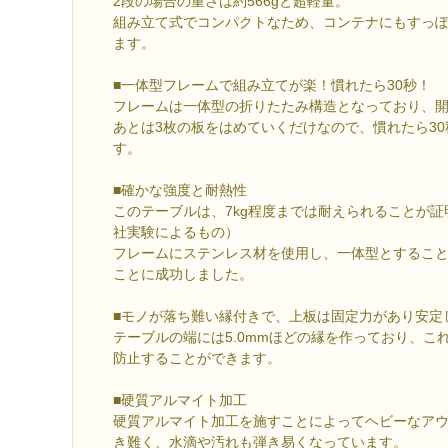
2段の場合の重さは約566gと超軽量。
組み立て式でコンパクトなため、コンテナにもすっ
ます。
■一体型フレームで組み立てが楽！慣れたら30秒！
フレームは一体型の折りたたみ構造となっており、
あとは3枚の板をはめていくだけなので、慣れたら3
す。
■確かな強度と耐熱性
このテーブルは、7kg程度までは耐えられることが
社実験によるもの）
フレームにステンレス材を使用し、一体型とするこ
ことに成功しました。
■モノが落ち難い縁付きで、上板は固定力があり安定
テーブルの端には5.0mmほどの縁を作っており、こ
防止することができます。
■硬質アルマイト加工
硬質アルマイト加工を施すことによってヘビーなア
き難く、水滴や汚れも弾き易くなっています。