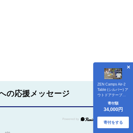
ZEN Camps Air-2
Table (シルバー) ア
への応援メッセージ
ウトドアテーブル
キャンプテーブル
寄付額
折りたたみ コンパ
34,000円
クト おしゃれ 沖縄
市 / 株式会社YOLO
[BCAH005] 常温
寄付をする