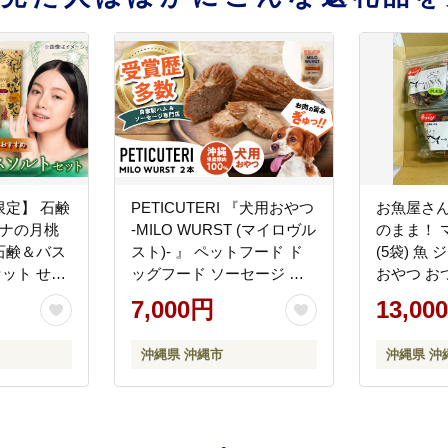
定】 石鹸
PETICUTERI 『犬用おやつ
お魚屋さん
ーナの月桃
-MILO WURST (マイロヴル
のまま！ 
石鹸＆バス
スト)- 』 ペットフード ド
(5袋) 魚
セット せっ
ッグフード ソーセージ 犬
おやつ おつ
剤 保湿 沖
猫 沖縄市 7000円 / TESIO
商ばってん [
7,000円
13,00
ス株式会社
[BCAD023]
温
温 ストック
沖縄県 沖縄市
沖縄県 沖