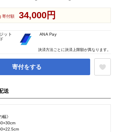
34,000円
寄付額
ジット
ANA Pay
ド
決済方法ごとに決済上限額が異なります。
寄付をする
配送
お気に入り登録
】
の幅》
0×30cm
×22.5cm