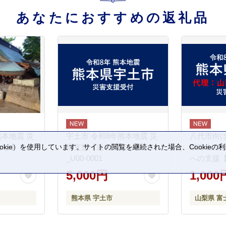
あなたにおすすめの返礼品
熊本地震 災
宇土市 令和8年熊本地震 災
八代市向け
kie）を使用しています。サイトの閲覧を継続された場合、Cookie
なし】
害支援【返礼品なし】
県富士吉
。
_U00-0001
への支援
5,000円
1,000
熊本県 宇土市
山梨県 富