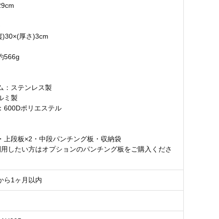
9cm
》
縦)30×(厚さ)3cm
566g
ム：ステンレス製
ルミ製
：600Dポリエステル
】
・上段板×2・中段パンチング板・収納袋
利用したい方はオプションのパンチング板をご購入くださ
から1ヶ月以内