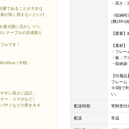
・高さ：2
つ軽量であることが大きな
「底が低く屈まないといけ
《収納時
(横)39×(
リットを最大限に活かしつつ、
.L.テーブルの完成形と
【重量】約
ーブルです！
【素材】
・フレー
・板：ア
30cm / 中段：
・収納袋
【付属品
フレーム
※3段で
りやすい高さに設計。
い。
ーナー・スマホなど）
火バサミなどの焚き火ギ
配送時期
寄附受付
配送
常温