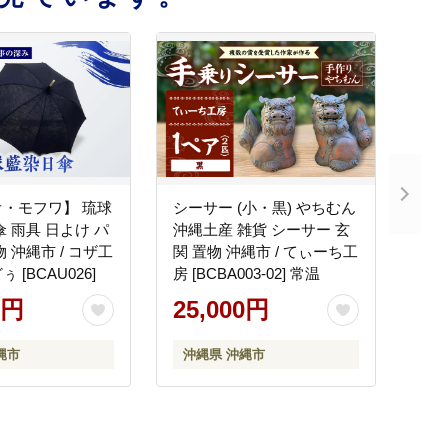
・モフワ】 琉球
シーサー (小・黒) やちむん
傘 雨具 日よけ パ
沖縄土産 雑貨 シーサー 玄
 沖縄市 / コザ工
関 置物 沖縄市 / てぃーち工
 [BCAU026]
房 [BCBA003-02] 常温
0円
25,000円
縄市
沖縄県 沖縄市