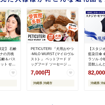
定】 石鹸
PETICUTERI 『犬用おやつ
【スタジオ
ーナの月桃
-MILO WURST (マイロヴル
藍染日傘 
石鹸＆バス
スト)- 』 ペットフード ド
ラソル 小物
セット せっ
ッグフード ソーセージ 犬
芸館ふんどぅ
剤 保湿 沖
猫 沖縄市 7000円 / TESIO
7,000円
82,00
ス株式会社
[BCAD023]
温 ストック
沖縄県 沖縄市
沖縄県 沖