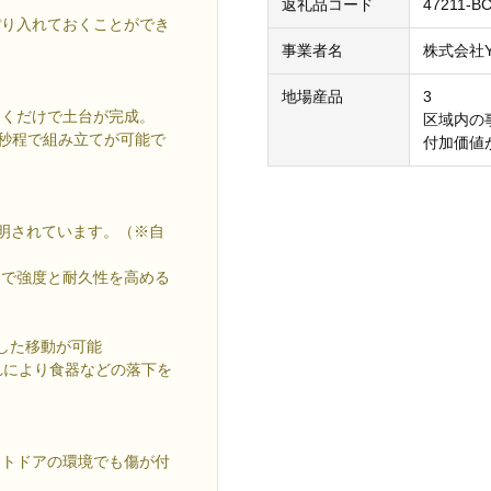
返礼品コード
47211-B
ぽり入れておくことができ
事業者名
株式会社Y
地場産品
3
開くだけで土台が完成。
区域内の
0秒程で組み立てが可能で
付加価値
証明されています。（※自
とで強度と耐久性を高める
した移動が可能
れにより食器などの落下を
ウトドアの環境でも傷が付