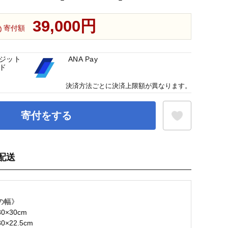
39,000円
寄付額
ジット
ANA Pay
ド
決済方法ごとに決済上限額が異なります。
寄付をする
配送
お気に入り登録
】
の幅》
0×30cm
×22.5cm