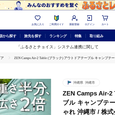
お気に入り
ご利用ガイド
新規登録
ログイン
カート
額から探す
旅先を探す
ランキング
特集
取り組み
「ふるさとチョイス」システム連携に関して
ギア
ZEN Camps Air-2 Table (ブラック) アウトドアテーブル キャン
 (ブラック) アウトドアテーブル キャンプテーブル 折りたたみ コンパクト おしゃれ 沖縄市 
Camps Air-2 Table (ブラック) アウトドアテーブル キャンプテーブル 折りたた
沖縄県
沖縄市
ZEN Camps Ai
ブル キャンプテー
ゃれ 沖縄市 / 株式会