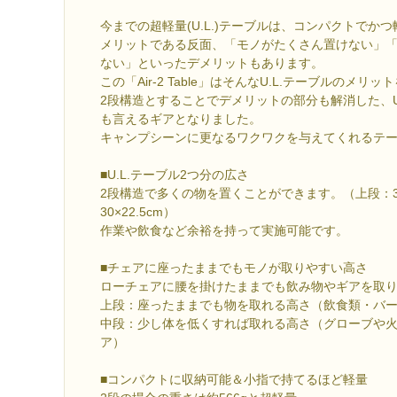
今までの超軽量(U.L.)テーブルは、コンパクトでか
メリットである反面、「モノがたくさん置けない」
ない」といったデメリットもあります。
この「Air-2 Table」はそんなU.L.テーブルのメ
2段構造とすることでデメリットの部分も解消した、U
も言えるギアとなりました。
キャンプシーンに更なるワクワクを与えてくれるテ
■U.L.テーブル2つ分の広さ
2段構造で多くの物を置くことができます。（上段：30×
30×22.5cm）
作業や飲食など余裕を持って実施可能です。
■チェアに座ったままでもモノが取りやすい高さ
ローチェアに腰を掛けたままでも飲み物やギアを取
上段：座ったままでも物を取れる高さ（飲食類・バ
中段：少し体を低くすれば取れる高さ（グローブや
ア）
■コンパクトに収納可能＆小指で持てるほど軽量