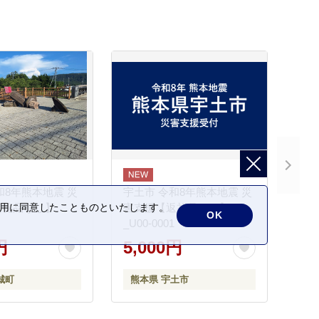
和8年熊本地震 災
宇土市 令和8年熊本地震 災
の利用に同意したことものといたします。
返礼品なし】
害支援【返礼品なし】
OK
_U00-0001
円
5,000円
城町
熊本県 宇土市