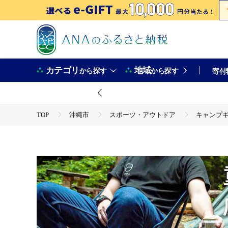
カテゴリ
地域
から探す
から探す
寄付
TOP
沖縄市
スポーツ・アウトドア
キャンプ
TOP
日用品・雑貨
ZEN Camps Air-2 Table
TOP
日用品・雑貨
ほかの雑貨・日用品
ZEN 