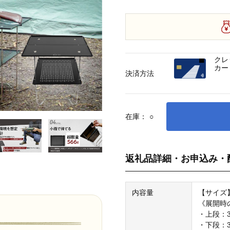
クレ
カー
決済方法
在庫：
○
返礼品詳細・お申込み・
内容量
【サイズ
《展開時
・上段：3
・下段：30