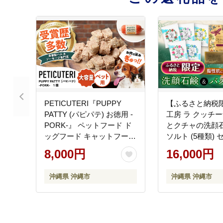
PETICUTERI『PUPPY
【ふるさと納税限
PATTY (パピパテ) お徳用 -
工房 ラ クッチ
PORK-』 ペットフード ド
とクチャの洗顔
ッグフード キャットフード
ソルト (5種類) 
犬 猫 沖縄市 8000円 /
けん 石けん 入浴
8,000円
16,000円
TESIO [BCAD021]
縄市 / ベナスタ
[BCDE001] 常
沖縄県 沖縄市
沖縄県 沖縄市