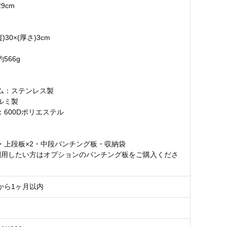
9cm
》
縦)30×(厚さ)3cm
566g
ム：ステンレス製
ルミ製
：600Dポリエステル
】
・上段板×2・中段パンチング板・収納袋
利用したい方はオプションのパンチング板をご購入くださ
から1ヶ月以内