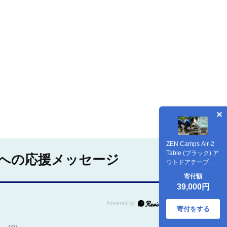
ZEN Camps Air-2
Table (ブラック) ア
への応援メッセージ
ウトドアテーブル
キャンプテーブル
寄付額
折りたたみ コンパ
39,000円
クト おしゃれ 沖縄
市 / 株式会社YOLO
[BCAH002] 常温
寄付をする