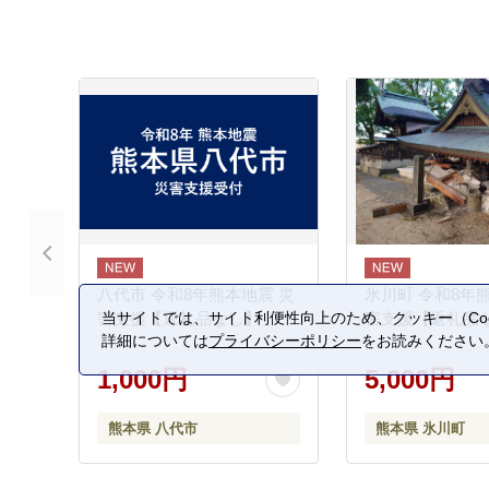
八代市 令和8年熊本地震 災
氷川町 令和8年
当サイトでは、サイト利便性向上のため、クッキー（Coo
害支援【返礼品なし】
害支援【返礼品
詳細については
プライバシーポリシー
をお読みください
1,000円
5,000円
熊本県 八代市
熊本県 氷川町