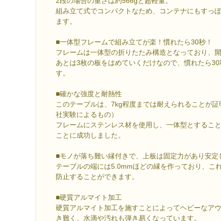
2段の場合の重さは約566gと超軽量。
組み立て式でコンパクトなため、コンテナにもすっ
ます。
■一体型フレームで組み立てが楽！慣れたら30秒！
フレームは一体型の折りたたみ構造となっており、
あとは3枚の板をはめていくだけなので、慣れたら3
す。
■確かな強度と耐熱性
このテーブルは、7kg程度までは耐えられることが
社実験によるもの）
フレームにステンレス材を使用し、一体型とするこ
ことに成功しました。
■モノが落ち難い縁付きで、上板は固定力があり安定
テーブルの端には5.0mmほどの縁を作っており、こ
防止することができます。
■硬質アルマイト加工
硬質アルマイト加工を施すことによってヘビーなア
き難く、水滴や汚れも弾き易くなっています。