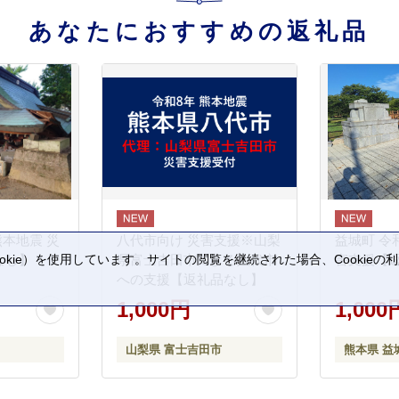
あなたにおすすめの返礼品
熊本地震 災
八代市向け 災害支援※山梨
益城町 令
kie）を使用しています。サイトの閲覧を継続された場合、Cookie
なし】
県富士吉田市による八代市
害支援【
。
への支援【返礼品なし】
1,000円
1,000
山梨県 富士吉田市
熊本県 益