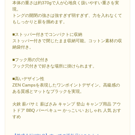
本体の重さは約370gで人が心地良く扱いやすい重さを実
現。
トングの開閉の強さは強すぎず弱すぎず、力を入れなくて
もしっかりと薪を掴めます。
■ストッパー付きでコンパクトに収納
ストッパー付きで閉じたまま収納可能。コットン素材の収
納袋付き。
■フック用の穴付き
フック穴付きで好きな場所に掛けられます。
■高いデザイン性
ZEN Campsを表現したワンポイントデザイン。高級感の
ある質感とマットなブラックを実現。
火鋏 薪バサミ 薪ばさみ キャンプ 登山 キャンプ用品 アウ
トドア BBQ バーベキュー かっこいい おしゃれ 人気 おす
すめ