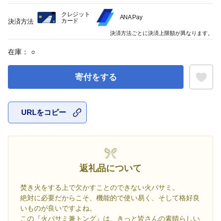
クレジット
ANA Pay
カード
決済方法
決済方法ごとに決済上限額が異なります。
在庫：
○
寄付をする
URLをコピー
お気に入
返礼品について
焚き火をする上で欠かすことのできない火バサミ。
絶対に必要だからこそ、機能的で使い易く、そして格好良
いものが良いですよね。
この『火バサミ兼トング』は、きっと皆さんの素晴らしい