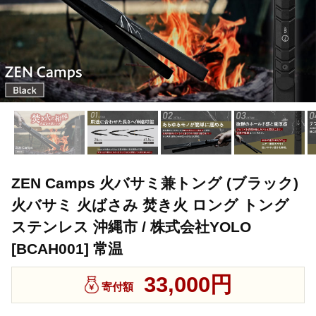
ZEN Camps 火バサミ兼トング (ブラック)
火バサミ 火ばさみ 焚き火 ロング トング
ステンレス 沖縄市 / 株式会社YOLO
[BCAH001] 常温
33,000円
寄付額