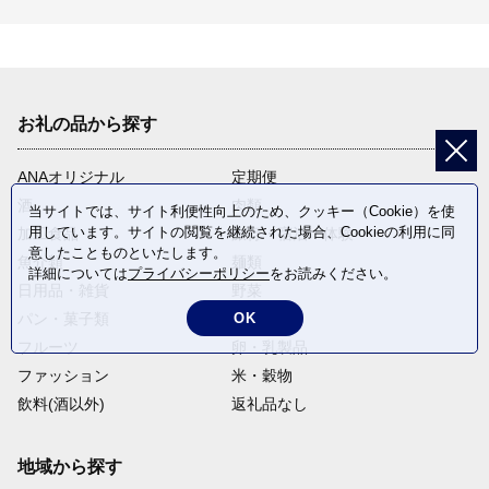
お礼の品から探す
ANAオリジナル
定期便
酒
肉類
当サイトでは、サイト利便性向上のため、クッキー（Cookie）を使
用しています。サイトの閲覧を継続された場合、Cookieの利用に同
加工食品
旅行・宿泊・体験
意したことものといたします。
魚介類
麺類
詳細については
プライバシーポリシー
をお読みください。
日用品・雑貨
野菜
OK
パン・菓子類
電化製品
フルーツ
卵・乳製品
ファッション
米・穀物
飲料(酒以外)
返礼品なし
地域から探す