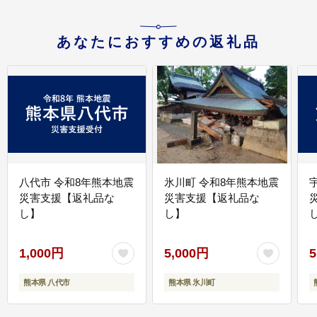
あなたにおすすめの返礼品
八代市 令和8年熊本地震
氷川町 令和8年熊本地震
災害支援【返礼品な
災害支援【返礼品な
し】
し】
し
1,000円
5,000円
5
熊本県 八代市
熊本県 氷川町