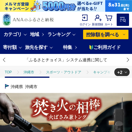
ログイン
新規登録
カート
カテゴリ
地域
ランキング
控除額を調べる
寄付額
旅先を探す
特集
ご利用ガイド
「ふるさとチョイス」システム連携に関して
+2
TOP
沖縄市
スポーツ・アウトドア
キャンプギア
ZE
TOP
日用品・雑貨
ZEN Camps 火バサミ兼トング (ブラック) 火バ
沖縄県
沖縄市
TOP
日用品・雑貨
ほかの雑貨・日用品
ZEN Camps 火バ