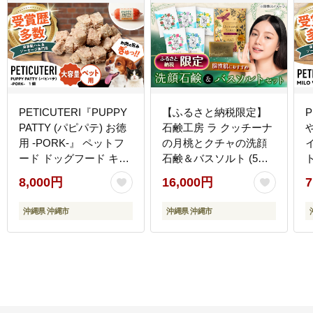
PETICUTERI『PUPPY
【ふるさと納税限定】
P
PATTY (パピパテ) お徳
石鹸工房 ラ クッチーナ
や
用 -PORK-』 ペットフ
の月桃とクチャの洗顔
ード ドッグフード キャ
石鹸＆バスソルト (5種
ットフード 犬 猫 沖縄市
類) セット せっけん 石
8,000円
16,000円
7
8000円 / TESIO
けん 入浴剤 保湿 沖縄市
7
[BCAD021]
/ ベナスタス株式会社
[
沖縄県 沖縄市
沖縄県 沖縄市
[BCDE001] 常温 ストッ
ク