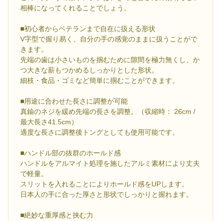
相棒になってくれることでしょう。
■初心者からベテランまで自在に扱える形状
V字型で握り易く、自分の手の感覚のままに扱うことがで
きます。
先端の歯は小さいものを掴むために隙間を極力無くし、か
つ大きな薪もつかめるしっかりとした形状。
細枝・食品・ゴミなど簡単に掴むことができます。
■用途に合わせた長さに調整が可能
真鍮のネジを緩め先端の長さを調整。（収縮時： 26cm /
最大長さ41.5cm）
適度な長さに調整後トングとしても使用可能です。
■ハンドル部の抜群のホールド感
ハンドルをアルマイト処理を施したアルミ素材により丈夫
で軽量。
スリットを入れることによりホールド感をUPします。
日本人の手に合った厚さと形状でしっかりと握れます。
■絶妙な重厚感と挟む力