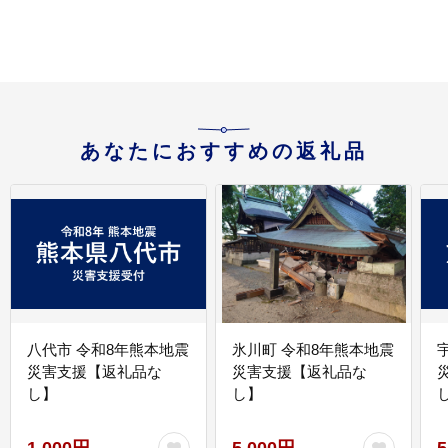
あなたにおすすめの返礼品
八代市 令和8年熊本地震
氷川町 令和8年熊本地震
災害支援【返礼品な
災害支援【返礼品な
し】
し】
し
1,000円
5,000円
5