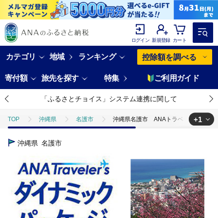
ログイン
新規登録
カート
カテゴリ
地域
ランキング
控除額を調べる
寄付額
旅先を探す
特集
ご利用ガイド
「ふるさとチョイス」システム連携に関して
+1
TOP
沖縄県
名護市
沖縄県名護市 ANAトラベラーズダイナ
TOP
ANAオリジナル
ANA関連返礼品
ダイナミックパッケ
沖縄県
名護市