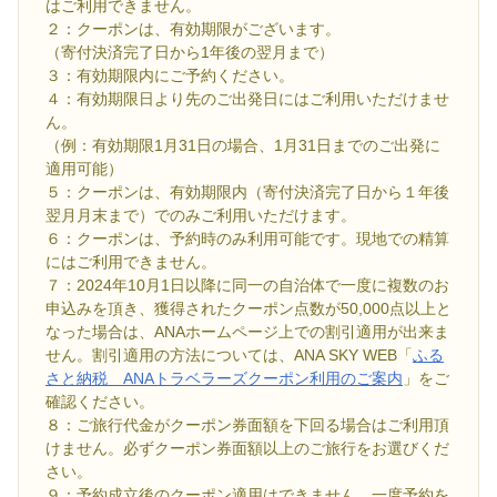
はご利用できません。
２：クーポンは、有効期限がございます。
（寄付決済完了日から1年後の翌月まで）
３：有効期限内にご予約ください。
４：有効期限日より先のご出発日にはご利用いただけませ
ん。
（例：有効期限1月31日の場合、1月31日までのご出発に
適用可能）
５：クーポンは、有効期限内（寄付決済完了日から１年後
翌月月末まで）でのみご利用いただけます。
６：クーポンは、予約時のみ利用可能です。現地での精算
にはご利用できません。
７：2024年10月1日以降に同一の自治体で一度に複数のお
申込みを頂き、獲得されたクーポン点数が50,000点以上と
なった場合は、ANAホームページ上での割引適用が出来ま
せん。割引適用の方法については、ANA SKY WEB「
ふる
さと納税 ANAトラベラーズクーポン利用のご案内
」をご
確認ください。
８：ご旅行代金がクーポン券面額を下回る場合はご利用頂
けません。必ずクーポン券面額以上のご旅行をお選びくだ
さい。
９：予約成立後のクーポン適用はできません。一度予約を