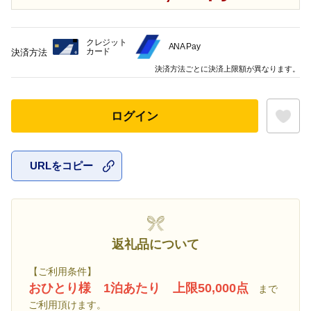
クレジット
ANA Pay
カード
決済方法
決済方法ごとに決済上限額が異なります。
ログイン
URLをコピー
お気に入
返礼品について
【ご利用条件】
おひとり様 1泊あたり 上限50,000点
まで
ご利用頂けます。