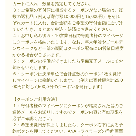
カートに入れ、数量を指定してください。
３：ご希望の寄付額に相当するクーポンがない場合は、複
数の返礼品（例えば寄付額10,000円と15,000円）をそれ
ぞれカートに入れ、合計金額をご希望の寄付金額に近づけ
ていただき、まとめて申込・決済にお進みください。
４：お申し込み後５～10営業日程で寄附者様のマイページ
にクーポンを格納いたします。なお、年末年始やゴールデ
ンウイークなど一部の期間はクーポン配布に14営業日程度
かかる場合がございます。
５：クーポンの準備ができましたら準備完了メールにてお
知らせいたします。
６：クーポンは決済単位で合計点数のクーポン1枚を発行
しマイページに格納いたします。（例えば寄付額合計25,0
00円に対し7,500点分のクーポンを発行します）
【クーポンご利用方法】
１：寄付者様のマイページにクーポンが格納された旨のご
連絡メールをお送りしますのでクーポン内容と有効期限を
必ずご確認ください。
２：希望出発日が決まりましたら、クーポン右下にある予
約ボタンを押してください。ANAトラベラーズの予約画面