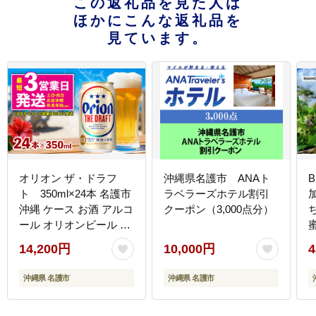
この返礼品を見た人は
ほかにこんな返礼品を
見ています。
オリオン ザ・ドラフ
沖縄県名護市 ANAト
B
ト 350ml×24本 名護市
ラベラーズホテル割引
沖縄 ケース お酒 アルコ
クーポン（3,000点分）
ール オリオンビール ク
ラフトビール お土産 お
14,200円
10,000円
4
みやげ ギフト プレゼン
加
ト 速達 贈り物 おすすめ
沖縄県 名護市
沖縄県 名護市
人気 飲み物 美味しい お
きなわ BEER beer