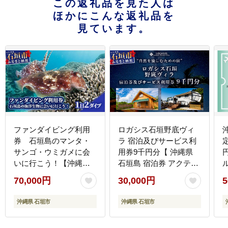
この返礼品を見た人は
ほかにこんな返礼品を
見ています。
ファンダイビング利用
ロガシス石垣野底ヴィ
券 石垣島のマンタ・
ラ 宿泊及びサービス利
サンゴ・ウミガメに会
用券9千円分【 沖縄県
いに行こう！【沖縄県
石垣島 宿泊券 アクティ
石垣市 ダイビング 利用
ビティ 四輪バギー カヤ
70,000円
30,000円
5
券 海 ダイバー マンタ
ック BBQ 国内旅行 リ
珊瑚 ウミガメ 旅行】
ゾート ホテル 旅 旅行
沖縄県 石垣市
沖縄県 石垣市
YD-1-1
宿泊補助券 観光】LG-6