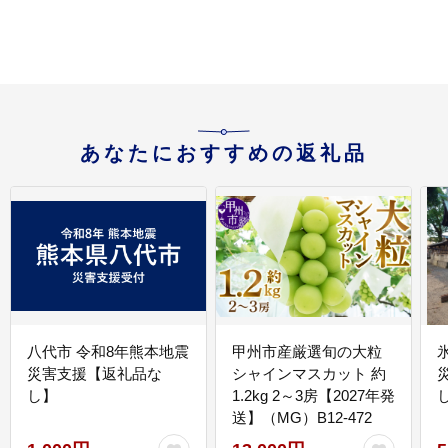
行
あなたにおすすめの返礼品
八代市 令和8年熊本地震
甲州市産厳選旬の大粒
災害支援【返礼品な
シャインマスカット 約
し】
1.2kg 2～3房【2027年発
送】（MG）B12-472