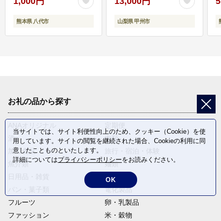
1,000円
13,000円
5
熊本県 八代市
山梨県 甲州市
お礼の品から探す
ANAオリジナル
定期便
当サイトでは、サイト利便性向上のため、クッキー（Cookie）を使
酒
肉類
用しています。サイトの閲覧を継続された場合、Cookieの利用に同
意したことものといたします。
加工食品
旅行・宿泊・体験
詳細については
プライバシーポリシー
をお読みください。
魚介類
麺類
日用品・雑貨
野菜
OK
パン・菓子類
電化製品
フルーツ
卵・乳製品
ファッション
米・穀物