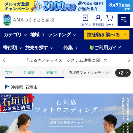
ログイン
新規登録
カート
カテゴリ
地域
ランキング
控除額を調べる
寄付額
旅先を探す
特集
ご利用ガイド
「ふるさとチョイス」システム連携に関して
+2
TOP
沖縄県
石垣市
石垣島フォトウェディング【15万円分割引
TOP
旅行・宿泊・体験
体験チケット
その他体験チケット
沖縄県
石垣市
TOP
ファッション
その他ファッション
石垣島フォトウェディ