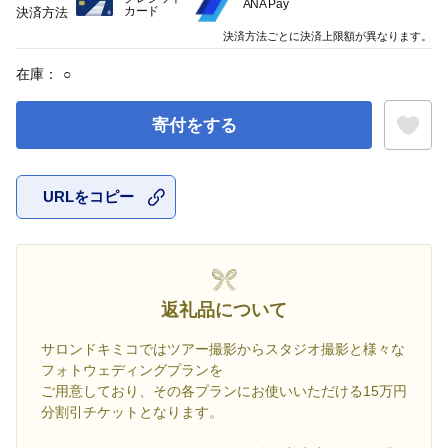
ANA Pay
カード
決済方法
決済方法ごとに決済上限額が異なります。
在庫：
○
寄付をする
URLをコピー
お気に入
返礼品について
サロンドキミコではツアー撮影からスタジオ撮影と様々な
フォトウェディングプランを
ご用意しており、その各プランにお使いいただける15万円
分割引チケットとなります。