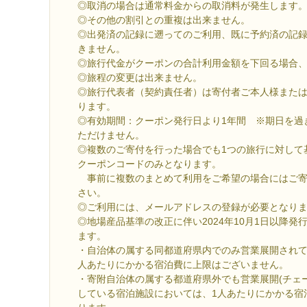
◎取消の場合は通常料金からの取消料が発生します
◎その他の割引との重複は出来ません。
◎出発済の記録に遡ってのご利用、既に予約済の記
きません。
◎旅行代金がクーポンの合計利用金額を下回る場合
◎旅程の変更は出来ません。
◎旅行代表者（契約責任者）は寄付者ご本人様または
ります。
◎有効期間：クーポン発行日より1年間 ※期日を過
ただけません。
◎複数のご寄付を行った場合でも1つの旅行に対して
クーポンコードのみとなります。
事前に複数のまとめて利用をご希望の場合にはご寄
さい。
◎ご利用には、メールアドレスの登録が必要となり
◎地場産品基準の改正に伴い2024年10月1日以降
ます。
・自治体の属する同都道府県内でのみ営業展開されて
人あたりにかかる宿泊費に上限はございません。
・寄附自治体の属する都道府県外でも営業展開(チェ
している宿泊施設においては、1人あたりにかかる宿