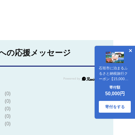
への応援メッセージ
石垣市に泊まるふ
るさと納税旅行ク
ーポン【15,000円
分】｜沖縄県 石垣
寄付額
市 石垣島 八重山 旅
(0)
50,000円
行 クーポン 旅行ク
(0)
ーポン 電子クーポ
ン 日本空輸 NK-5
寄付をする
(0)
(0)
(0)