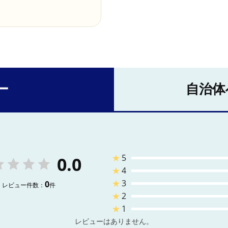
ー
自治体
★
5
0.0
★
4
★
3
0
レビュー件数：
件
★
2
★
1
レビューはありません。