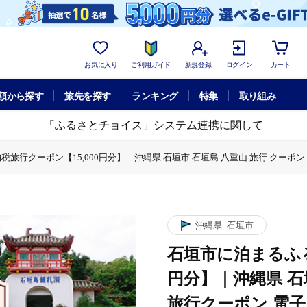
お気に入り
ご利用ガイド
新規登録
ログイン
カート
額から探す
旅先を探す
ランキング
特集
取り組み
「ふるさとチョイス」システム連携に関して
旅行クーポン【15,000円分】｜沖縄県 石垣市 石垣島 八重山 旅行 クーポン 
に泊まるふるさと納税旅行クーポン【15,000円分】｜沖縄県 石垣市 石垣島 八重
体験チケット
石垣市 石垣島 八重山 旅行 クーポン 旅行クーポン 電子クーポン 日本空輸 N
沖縄県
石垣市
石垣市に泊まるふる
円分】｜沖縄県 石
旅行クーポン 電子ク