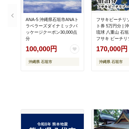
ANA-5 沖縄県石垣市ANAト
フサキビーチリゾ
ラベラーズダイナミックパ
ト券 5万円分 | 
ッケージクーポン30,000点
琉球 八重山 石垣
分
フサキ ビーチリ
泊券 国内旅行 リ
100,000円
170,000円
テル 旅 旅行 宿
光 観光地応援 
沖縄県 石垣市
沖縄県 石垣市
FR-002