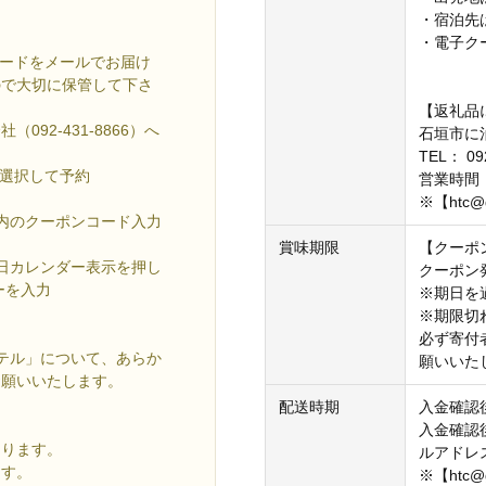
・宿泊先
・電子ク
コードをメールでお届け
ので大切に保管して下さ
【返礼品
92-431-8866）へ
石垣市に
TEL： 09
を選択して予約
営業時間：
※【htc@
ジ内のクーポンコード入力
賞味期限
【クーポ
望日カレンダー表示を押し
クーポン
ーを入力
※期日を
※期限切
必ず寄付
テル」について、あらか
願いいた
お願いいたします。
配送時期
入金確認
入金確認
なります。
ルアドレ
ます。
※【htc@