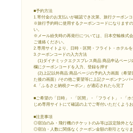
■予約方法
1.寄付金のお支払いが確認でき次第、旅行クーポン
※旅行予約時に使用するクーポンコードになります
い。
※メール紛失時の再発行については、日本空輸株式会社（0
ご連絡ください。
2.専用サイトより、日時・区間・フライト・ホテル
3.クーポンコードの入力方法
(1)ダイナミックエクスプレス商品:商品申込ペー
欄にクーポンコードを入力、登録を押す
(2)上記以外商品:商品ページの予約入力画面（希
た後の画面）/その他ご要望等に上記クーポンナンバ
4.「ふるさと納税クーポン」が適応されたら完了
■ご希望の「日時」・「区間」・「フライト」・「ホ
じめ専用サイトにて確認の上でご寄付いただくよう
■注意事項
◎宿泊のみ・飛行機のチケットのみ等は設定除外と
◎宿泊・人数に関係なくクーポン金額の割引となり