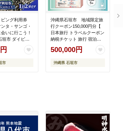
イビング利用券
沖縄県石垣市 地域限定旅
マンタ・サンゴ・
行クーポン150,000円分【
に会いに行こう！
日本旅行 トラベルクーポン
石垣市 ダイビン
納税チケット 旅行 宿泊券
 海 ダイバー マン
ホテル 観光 旅行 旅行券 交
0円
500,000円
ウミガメ 旅行】
通費 体験 宿泊 夏休み 冬休
み 家族旅行 ひとり旅 カッ
垣市
沖縄県 石垣市
プル 夫婦 親子 石垣島旅行
】NR-4