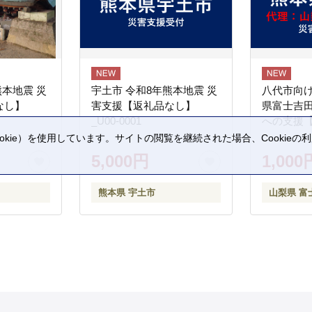
熊本地震 災
宇土市 令和8年熊本地震 災
八代市向け
なし】
害支援【返礼品なし】
県富士吉
_U00-0001
への支援
kie）を使用しています。サイトの閲覧を継続された場合、Cookie
。
5,000円
1,000
熊本県 宇土市
山梨県 富