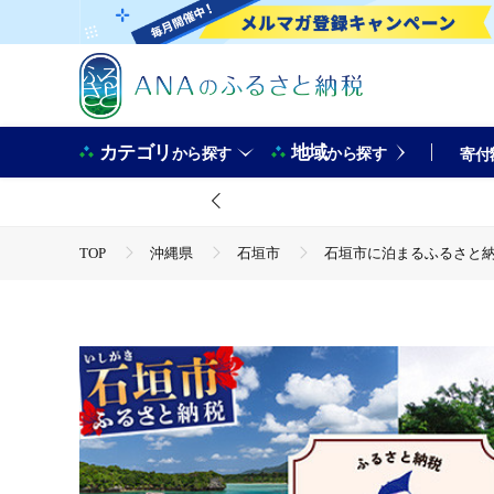
カテゴリ
地域
から探す
から探す
寄付
TOP
沖縄県
石垣市
石垣市に泊まるふるさと納税
TOP
旅行・宿泊・体験
パッケージ旅行
石垣市
TOP
旅行・宿泊・体験
体験チケット
その他
石垣市に泊まるふるさと納税旅行クーポン【15,000円分】｜沖縄県 