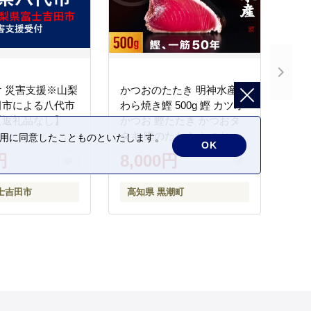
 災害支援※山梨
かつおのたたき 明神水産
田市による八代市
わら焼き鰹 500g 鰹 カツオ
【返礼品なし】
かつお 鰹たたき かつおタ
タキ 鰹のたたき かつおの
の利用に同意したことものといたします。
OK
タタキ 藁焼き わら焼き 魚
円
8,000円
さかな 海鮮 刺身 お刺身 冷
凍 ご家庭用 グルメ 特産品
士吉田市
高知県 黒潮町
ご当地 本場 高知 黒潮町 ギ
フト 贈答品 人気 返礼品 ふ
るさと納税 魚介類 高知県
産 土佐名物 高知県 高評価
食卓 ご飯のお供 父の日 ギ
フト プレゼント[1669]