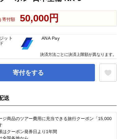
50,000円
寄付額
ジット
ANA Pay
ド
決済方法ごとに決済上限額が異なります。
寄付をする
配送
お気に入り登録
ージ商品のツアー費用に充当できる旅行クーポン「15,000
す
限はクーポン発券日より1年間
は全国各地から