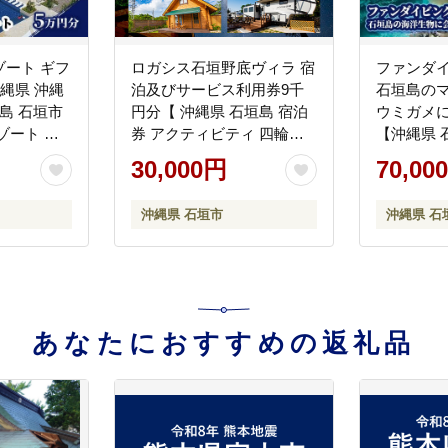
ート ギフ
ロガシス石垣野底ヴィラ 宿
ファンダ
沖縄県 沖縄
泊及びサービス利用券9千
石垣島の
島 石垣市
円分【 沖縄県 石垣島 宿泊
ウミガメ
ゾート 宿
券 アクティビティ 四輪バ
【沖縄県 
ゾート ホ
ギー カヤック BBQ 国内旅
グ 利用券
30,000円
70,00
泊補助券 観
行 リゾート ホテル 旅 旅行
タ 珊瑚 
チケット
宿泊補助券 観光】LG-6
YD-1-1
沖縄県 石垣市
沖縄県 石
あなたにおすすめの返礼品