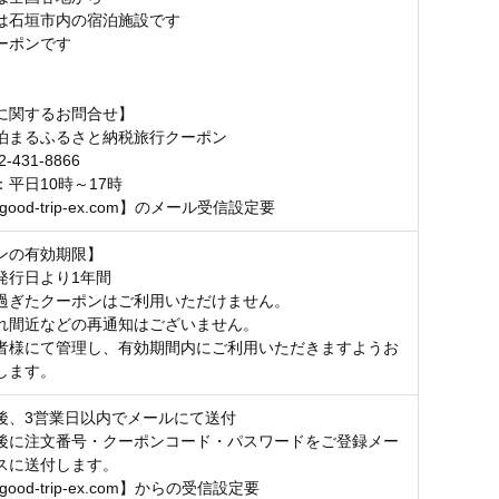
は石垣市内の宿泊施設です
ーポンです
に関するお問合せ】
泊まるふるさと納税旅行クーポン
2-431-8866
平日10時～17時
good-trip-ex.com】のメール受信設定要
ンの有効期限】
発行日より1年間
過ぎたクーポンはご利用いただけません。
れ間近などの再通知はございません。
者様にて管理し、有効期間内にご利用いただきますようお
します。
後、3営業日以内でメールにて送付
後に注文番号・クーポンコード・パスワードをご登録メー
スに送付します。
good-trip-ex.com】からの受信設定要