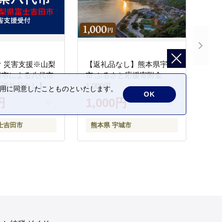
 災害支援※山梨
【返礼品なし】熊本県宇城
田市による八代市
市 ふるさと応援寄附金
【返礼品なし】
1,000円
の利用に同意したことものといたします。
OK
円
1,000円
士吉田市
熊本県 宇城市