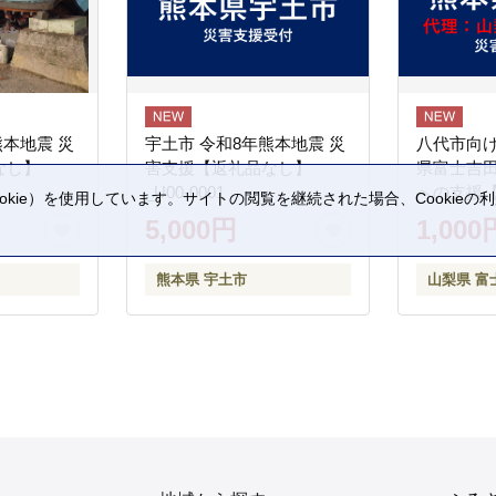
熊本地震 災
宇土市 令和8年熊本地震 災
八代市向け
なし】
害支援【返礼品なし】
県富士吉
_U00-0001
への支援
kie）を使用しています。サイトの閲覧を継続された場合、Cookie
。
5,000円
1,000
熊本県 宇土市
山梨県 富