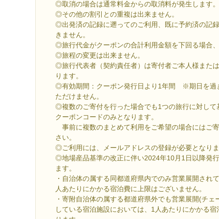
◎取消の場合は通常料金からの取消料が発生します
◎その他の割引との重複は出来ません。
◎出発済の記録に遡ってのご利用、既に予約済の記
きません。
◎旅行代金がクーポンの合計利用金額を下回る場合
◎旅程の変更は出来ません。
◎旅行代表者（契約責任者）は寄付者ご本人様または
ります。
◎有効期間：クーポン発行日より1年間 ※期日を過
ただけません。
◎複数のご寄付を行った場合でも1つの旅行に対して
クーポンコードのみとなります。
事前に複数のまとめて利用をご希望の場合にはご寄
さい。
◎ご利用には、メールアドレスの登録が必要となり
◎地場産品基準の改正に伴い2024年10月1日以降
ます。
・自治体の属する同都道府県内でのみ営業展開されて
人あたりにかかる宿泊費に上限はございません。
・寄附自治体の属する都道府県外でも営業展開(チェ
している宿泊施設においては、1人あたりにかかる宿