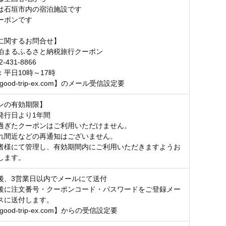
は石垣市内の宿泊施設です
ーポンです
に関するお問合せ】
泊まるふるさと納税旅行クーポン
2-431-8866
平日10時～17時
good-trip-ex.com】のメール受信設定要
ンの有効期限】
発行日より1年間
過ぎたクーポンはご利用いただけません。
れ間近などの再通知はございません。
者様にて管理し、有効期間内にご利用いただきますようお
します。
後、3営業日以内でメールにて送付
後に注文番号・クーポンコード・パスワードをご登録メー
スに送付します。
good-trip-ex.com】からの受信設定要