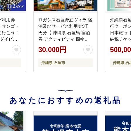
ング利用券
ロガシス石垣野底ヴィラ 宿
沖縄県石
・サンゴ・
泊及びサービス利用券9千
行クーポン1
に行こう！
円分【 沖縄県 石垣島 宿泊
日本旅行 
 ダイビン
券 アクティビティ 四輪バ
納税チケッ
イバー マン
ギー カヤック BBQ 国内旅
ホテル 観
30,000円
500,0
 旅行】
行 リゾート ホテル 旅 旅行
通費 体験
宿泊補助券 観光】LG-6
み 家族旅
沖縄県 石垣市
沖縄県 石
プル 夫婦
】NR-4
あなたにおすすめの返礼品