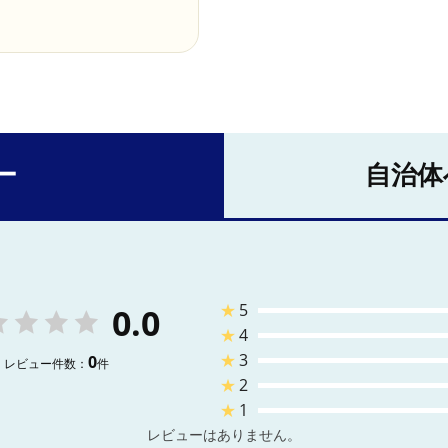
ー
自治体
★
5
0.0
★
4
★
3
0
レビュー件数：
件
★
2
★
1
レビューはありません。