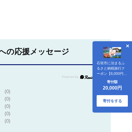
への応援メッセージ
石垣市に泊まるふ
るさと納税旅行ク
ーポン【6,000円
分】｜沖縄県 石垣
寄付額
市 石垣島 八重山 旅
20,000円
行 クーポン 旅行ク
(0)
ーポン 電子クーポ
(0)
ン 日本空輸 NK-2
寄付をする
(0)
(0)
(0)