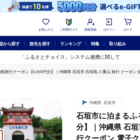
お気に入り
ご利用ガイド
新規登録
ログイン
カート
額から探す
旅先を探す
ランキング
特集
取り組み
「ふるさとチョイス」システム連携に関して
旅行クーポン【6,000円分】｜沖縄県 石垣市 石垣島 八重山 旅行 クーポン 旅
に泊まるふるさと納税旅行クーポン【6,000円分】｜沖縄県 石垣市 石垣島 八重
体験チケット
石垣市 石垣島 八重山 旅行 クーポン 旅行クーポン 電子クーポン 日本空輸 NK
沖縄県
石垣市
石垣市に泊まるふる
分】｜沖縄県 石垣
行クーポン 電子クー