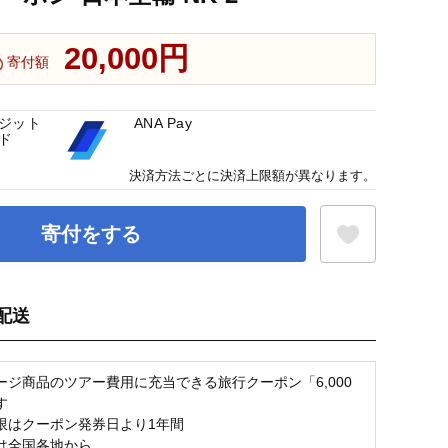
20,000円
寄付額
ジット
ANA Pay
ド
決済方法ごとに決済上限額が異なります。
寄付をする
配送
お気に入り登録
ージ商品のツアー費用に充当できる旅行クーポン「6,000
す
限はクーポン発券日より1年間
は全国各地から