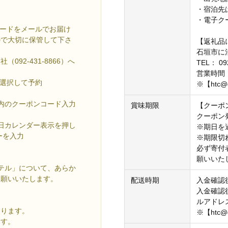
・宿泊先
・電子ク
コードをメールでお届け
ので大切に保管して下さ
【返礼品
石垣市に
92-431-8866）へ
TEL： 09
営業時間：
を選択して予約
※【htc@
ジ内のクーポンコード入力
賞味期限
【クーポ
クーポン
望日カレンダー表示を押し
※期日を
ーを入力
※期限切
必ず寄付
願いいた
テル」について、あらか
お願いいたします。
配送時期
入金確認
入金確認
ルアドレ
なります。
※【htc@
ます。