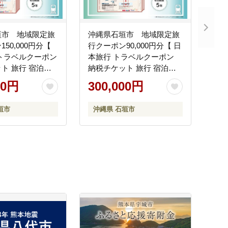
垣市 地域限定旅
沖縄県石垣市 地域限定旅
50,000円分【
行クーポン90,000円分【 日
トラベルクーポン
本旅行 トラベルクーポン
ト 旅行 宿泊券
納税チケット 旅行 宿泊券
光 旅行 旅行券 交
ホテル 観光 旅行 旅行券 交
00円
300,000円
 宿泊 夏休み 冬休
通費 体験 宿泊 夏休み 冬休
行 ひとり旅 カッ
み 家族旅行 ひとり旅 カッ
垣市
沖縄県 石垣市
 親子 石垣島旅行
プル 夫婦 親子 石垣島旅行
】NR-3