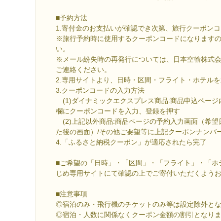
■予約方法
1.寄付金のお支払いが確認でき次第、旅行クーポン
※旅行予約時に使用するクーポンコードになります
い。
※メール紛失時の再発行については、日本空輸株式会社（0
ご連絡ください。
2.専用サイトより、日時・区間・フライト・ホテル
3.クーポンコードの入力方法
(1)ダイナミックエクスプレス商品:商品申込ペー
欄にクーポンコードを入力、登録を押す
(2)上記以外商品:商品ページの予約入力画面（希
た後の画面）/その他ご要望等に上記クーポンナンバ
4.「ふるさと納税クーポン」が適応されたら完了
■ご希望の「日時」・「区間」・「フライト」・「ホ
じめ専用サイトにて確認の上でご寄付いただくよう
■注意事項
◎宿泊のみ・飛行機のチケットのみ等は設定除外と
◎宿泊・人数に関係なくクーポン金額の割引となり