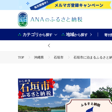
カテゴリ
地域
から探す
から探す
寄付
TOP
沖縄県
石垣市
石垣市に泊まるふるさと納税
TOP
旅行・宿泊・体験
パッケージ旅行
石垣市
TOP
旅行・宿泊・体験
体験チケット
その他
石垣市に泊まるふるさと納税旅行クーポン【6,000円分】｜沖縄県 