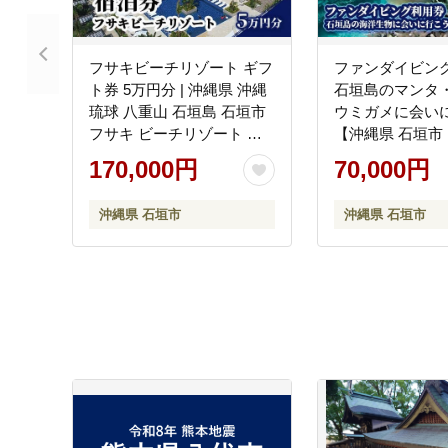
フサキビーチリゾート ギフ
ファンダイビ
ト券 5万円分 | 沖縄県 沖縄
石垣島のマンタ
琉球 八重山 石垣島 石垣市
ウミガメに会い
フサキ ビーチリゾート 宿
【沖縄県 石垣市
泊券 国内旅行 リゾート ホ
グ 利用券 海 ダ
170,000円
70,000円
テル 旅 旅行 宿泊補助券 観
タ 珊瑚 ウミガメ
光 観光地応援 チケット
YD-1-1
沖縄県 石垣市
沖縄県 石垣市
FR-002