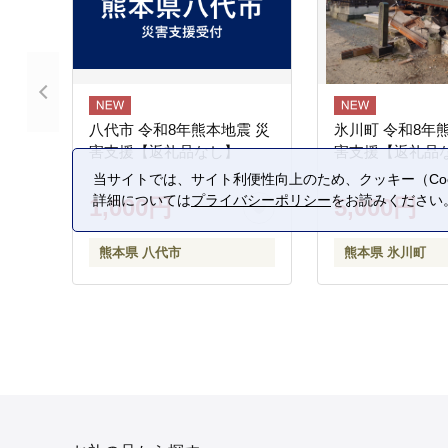
八代市 令和8年熊本地震 災
氷川町 令和8年
害支援【返礼品なし】
害支援【返礼品
当サイトでは、サイト利便性向上のため、クッキー（Coo
詳細については
プライバシーポリシー
をお読みください
1,000円
5,000円
熊本県 八代市
熊本県 氷川町