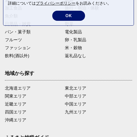
酒
肉類
詳細については
プライバシーポリシー
をお読みください。
加工食品
旅行・宿泊・体験
OK
魚介類
麺類
日用品・雑貨
野菜
パン・菓子類
電化製品
フルーツ
卵・乳製品
ファッション
米・穀物
飲料(酒以外)
返礼品なし
地域から探す
北海道エリア
東北エリア
関東エリア
中部エリア
近畿エリア
中国エリア
四国エリア
九州エリア
沖縄エリア