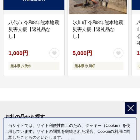
八代市 令和8年熊本地震
氷川町 令和8年熊本地震
災害支援【返礼品な
災害支援【返礼品な
し】
し】
1,000円
5,000円
1
熊本県 八代市
熊本県 氷川町
お礼の品から探す
当サイトでは、サイト利便性向上のため、クッキー（Cookie）を使
用しています。サイトの閲覧を継続された場合、Cookieの利用に同
ANAオリジナル
定期便
意したことものといたします。