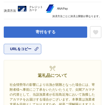
クレジット
ANA Pay
カード
決済方法
決済方法ごとに決済上限額が異なります。
寄付をする
URLをコピー
お気に入
返礼品について
社会情勢等の影響により出漁が困難となった場合には、寄
附者様へ事前にご了承をいただいたうえで、尖閣アカマチ
の代替として、当該漁業者が石垣島近海において漁獲した
アカマチをお届けする場合がございます。本事業は漁業者
支援を目的としておりますため、何卒ご理解賜りますよう