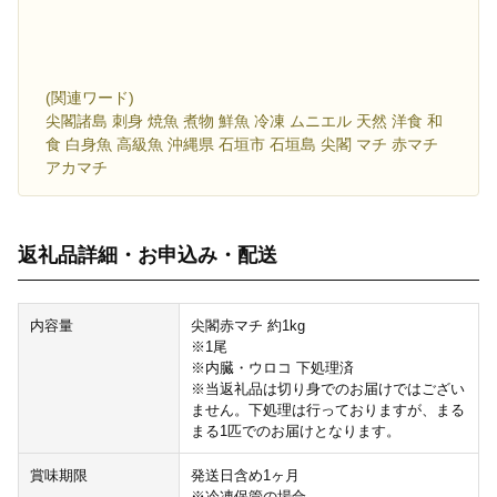
(関連ワード)
尖閣諸島 刺身 焼魚 煮物 鮮魚 冷凍 ムニエル 天然 洋食 和
食 白身魚 高級魚 沖縄県 石垣市 石垣島 尖閣 マチ 赤マチ
アカマチ
返礼品詳細・お申込み・配送
内容量
尖閣赤マチ 約1kg
※1尾
※内臓・ウロコ 下処理済
※当返礼品は切り身でのお届けではござい
ません。下処理は行っておりますが、まる
まる1匹でのお届けとなります。
賞味期限
発送日含め1ヶ月
※冷凍保管の場合