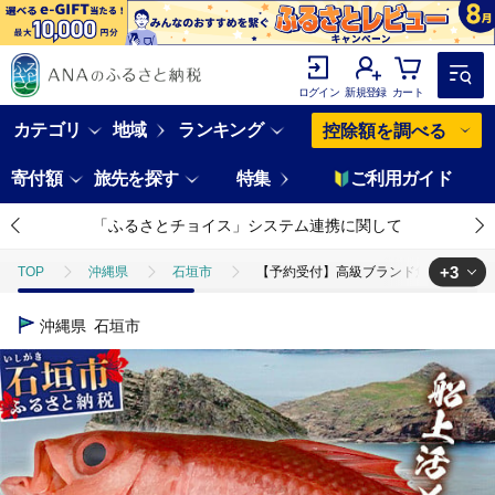
ログイン
新規登録
カート
カテゴリ
地域
ランキング
控除額を調べる
寄付額
旅先を探す
特集
ご利用ガイド
「ふるさとチョイス」システム連携に関して
+3
TOP
沖縄県
石垣市
【予約受付】高級ブランド魚 尖閣赤マチ 1
TOP
魚介類
【予約受付】高級ブランド魚 尖閣赤マチ 1尾 約1kg 下
沖縄県
石垣市
TOP
魚介類
鮮魚
【予約受付】高級ブランド魚 尖閣赤マチ 1尾 
TOP
魚介類
鮮魚
ほかの鮮魚
【予約受付】高級ブランド