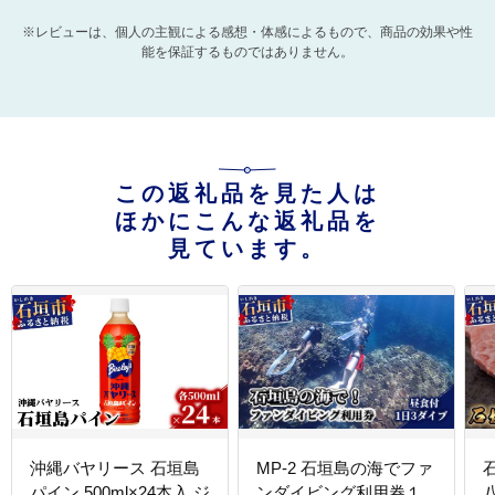
※レビューは、個人の主観による感想・体感によるもので、商品の効果や性
能を保証するものではありません。
この返礼品を見た人は
ほかにこんな返礼品を
見ています。
沖縄バヤリース 石垣島
MP-2 石垣島の海でファ
石
パイン 500ml×24本入 ジ
ンダイビング利用券１