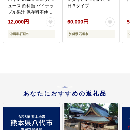
ュース 飲料類 パイナッ
日３ダイブ
プル果汁 保存料不使
用 詰め合わせ セット
12,000円
60,000円
5
1ケース AO-3
沖縄県 石垣市
沖縄県 石垣市
あなたにおすすめの返礼品