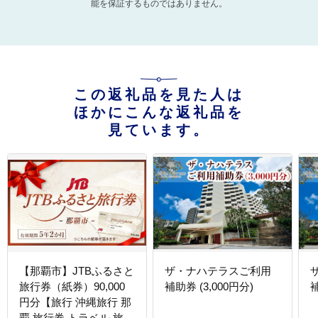
能を保証するものではありません。
この返礼品を見た人は
ほかにこんな返礼品を
見ています。
【那覇市】JTBふるさと
ザ・ナハテラスご利用
旅行券（紙券）90,000
補助券 (3,000円分)
補
円分【旅行 沖縄旅行 那
覇 旅行券 トラベル 旅行