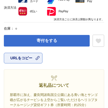
カード
Pay
決済方法
d払い
PayPay
決済方法ごとに決済上限額が異なります。
在庫：
○
寄付をする
URLをコピー
お気に入
返礼品について
那覇市に加え、慶良間諸島国立公園にある青い海とサンゴ
礁が広がるチービシを上空からご覧いただけるヘリコプタ
ークルージング貸切ギフト券（所要時間：約25分）