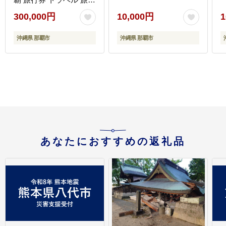
チケット 沖縄県 那覇市
300,000円
10,000円
1
JDS01】
沖縄県 那覇市
沖縄県 那覇市
あなたにおすすめの返礼品