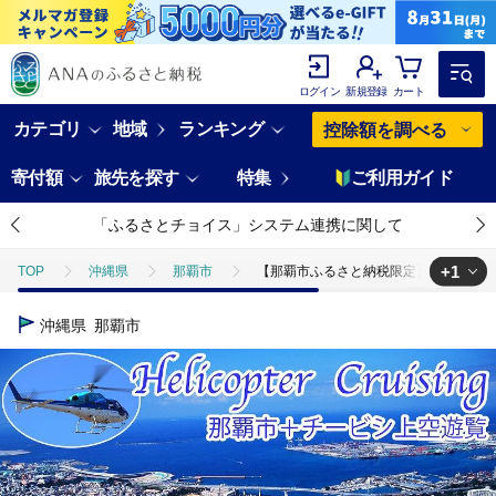
ログイン
新規登録
カート
カテゴリ
地域
ランキング
控除額を調べる
寄付額
旅先を探す
特集
ご利用ガイド
「ふるさとチョイス」システム連携に関して
+1
TOP
沖縄県
那覇市
【那覇市ふるさと納税限定】那覇市＋チ
TOP
旅行・宿泊・体験
体験チケット
その他体験チケット
沖縄県
那覇市