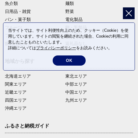
魚介類
麺類
日用品・雑貨
野菜
パン・菓子類
電化製品
フルーツ
卵・乳製品
当サイトでは、サイト利便性向上のため、クッキー（Cookie）を使
ファッション
米・穀物
用しています。サイトの閲覧を継続された場合、Cookieの利用に同
意したことものといたします。
飲料(酒以外)
返礼品なし
詳細については
プライバシーポリシー
をお読みください。
OK
地域から探す
北海道エリア
東北エリア
関東エリア
中部エリア
近畿エリア
中国エリア
四国エリア
九州エリア
沖縄エリア
ふるさと納税ガイド