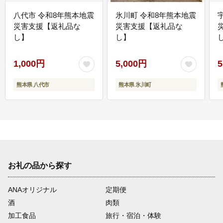
八代市 令和8年熊本地震
氷川町 令和8年熊本地震
災害支援【返礼品な
災害支援【返礼品な
し】
し】
し
1,000円
5,000円
5
熊本県 八代市
熊本県 氷川町
お礼の品から探す
ANAオリジナル
定期便
酒
肉類
加工食品
旅行・宿泊・体験