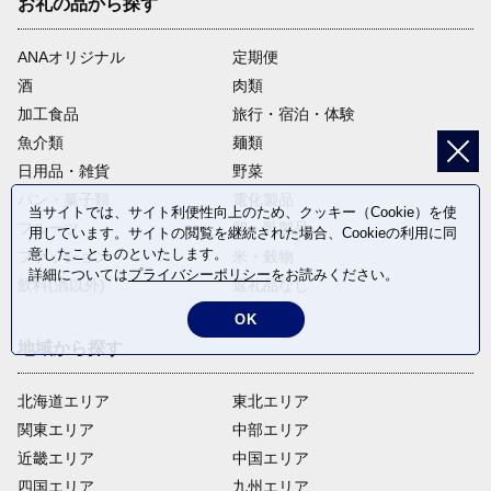
お礼の品から探す
ANAオリジナル
定期便
酒
肉類
加工食品
旅行・宿泊・体験
魚介類
麺類
日用品・雑貨
野菜
パン・菓子類
電化製品
当サイトでは、サイト利便性向上のため、クッキー（Cookie）を使
フルーツ
卵・乳製品
用しています。サイトの閲覧を継続された場合、Cookieの利用に同
意したことものといたします。
ファッション
米・穀物
詳細については
プライバシーポリシー
をお読みください。
飲料(酒以外)
返礼品なし
OK
地域から探す
北海道エリア
東北エリア
関東エリア
中部エリア
近畿エリア
中国エリア
四国エリア
九州エリア