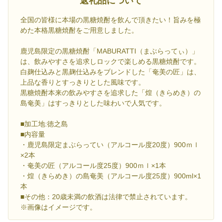
返礼品について
全国の皆様に本場の黒糖焼酎を飲んで頂きたい！旨みを極
めた本格黒糖焼酎をご用意しました。
鹿児島限定の黒糖焼酎「MABURATTI（まぶらってぃ）」
は、飲みやすさを追求しロックで楽しめる黒糖焼酎です。
白麹仕込みと黒麹仕込みをブレンドした「奄美の匠」は、
上品な香りとすっきりとした風味です。
黒糖焼酎本来の飲みやすさを追求した「煌（きらめき）の
島奄美」はすっきりとした味わいで人気です。
■加工地:徳之島
■内容量
・鹿児島限定まぶらってい（アルコール度20度）900ｍｌ
×2本
・奄美の匠（アルコール度25度）900ｍｌ×1本
・煌（きらめき）の島奄美（アルコール度25度）900ml×1
本
■その他：20歳未満の飲酒は法律で禁止されています。
※画像はイメージです。