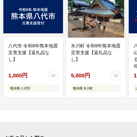
八代市 令和8年熊本地震
氷川町 令和8年熊本地震
災害支援【返礼品な
災害支援【返礼品な
し】
し】
1,000円
5,000円
1
熊本県 八代市
熊本県 氷川町