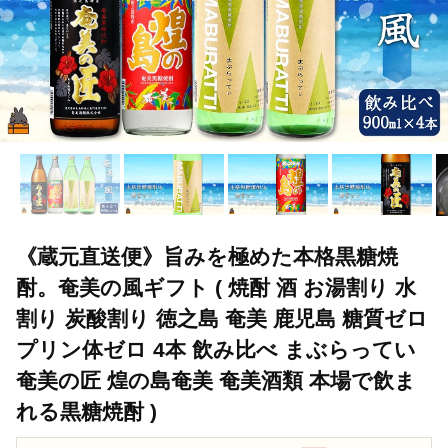
《蔵元直送便》旨みを極めた本格黒糖焼
酎。奄美の風ギフト ( 焼酎 酒 お湯割り 水
割り 炭酸割り 徳之島 奄美 鹿児島 糖質ゼロ
プリン体ゼロ 4本 飲み比べ まぶらってい
奄美の匠 煌の島奄美 奄美酒類 本場で飲ま
れる黒糖焼酎 )