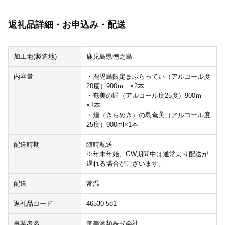
返礼品詳細・お申込み・配送
加工地(製造地)
鹿児島県徳之島
内容量
・鹿児島限定まぶらってい（アルコール度
20度）900ｍｌ×2本
・奄美の匠（アルコール度25度）900ｍｌ
×1本
・煌（きらめき）の島奄美（アルコール度
25度）900ml×1本
配送時期
随時配送
※年末年始、GW期間中は通常より配送が
遅れる場合がございます。
配送
常温
返礼品コード
46530-581
事業者名
奄美酒類株式会社