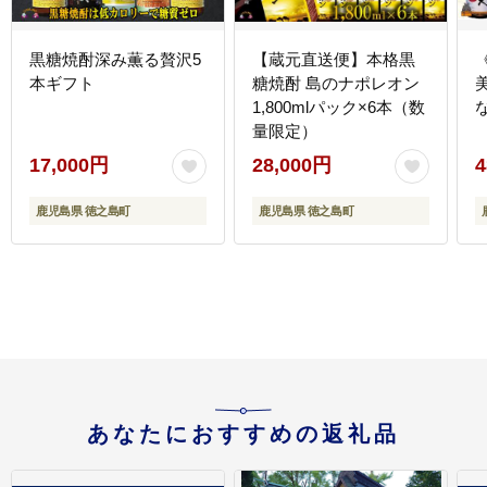
黒糖焼酎深み薫る贅沢5
【蔵元直送便】本格黒
本ギフト
糖焼酎 島のナポレオン
1,800mlパック×6本（数
量限定）
17,000円
28,000円
4
鹿児島県 徳之島町
鹿児島県 徳之島町
あなたにおすすめの返礼品