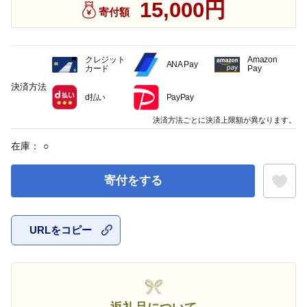
15,000円
寄付額
クレジット
Amazon
ANA Pay
カード
Pay
決済方法
d払い
PayPay
決済方法ごとに決済上限額が異なります。
在庫：
○
寄付をする
URLをコピー
お気に入