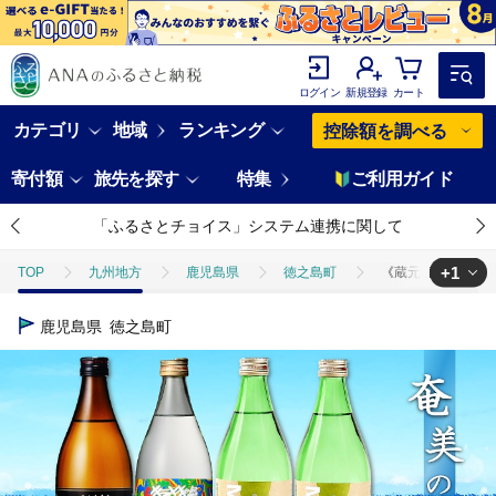
ログイン
新規登録
カート
カテゴリ
地域
ランキング
控除額を調べる
寄付額
旅先を探す
特集
ご利用ガイド
災害支援ページはこちら
+1
TOP
九州地方
鹿児島県
徳之島町
《蔵元直送便》旨みを
TOP
酒
焼酎
《蔵元直送便》旨みを極めた本格黒糖焼酎。奄美の風
鹿児島県
徳之島町