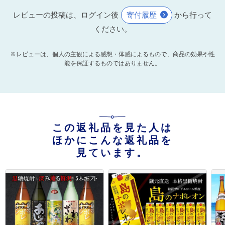
レビューの投稿は、ログイン後
寄付履歴
から行って
ください。
※レビューは、個人の主観による感想・体感によるもので、商品の効果や性
能を保証するものではありません。
この返礼品を見た人は
ほかにこんな返礼品を
見ています。