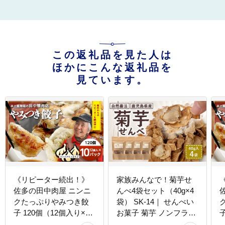
この返礼品を見た人は
ほかにこんな返礼品を
見ています。
《リピーター続出！》
家族みんなで！菊芋せ
佐多の田中肉屋 ニンニ
んべ4袋セット（40g×4
クたっぷりやみつき餃
袋） SK-14｜ せんべい
子 120個（12個入り×10
お菓子 菊芋 ノンフライ
子
パック） 餃子のタレ付
ノンオイル きくいも 焙
ッ