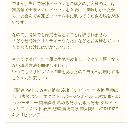
ですが、当店で冷凍ピッツァをご購入のお客様の大半は、
実店舗で出来立てのピッツァを食後に「美味しかったか
ら」と喜んで冷凍ピッツァを手に取ってくださる場合が多
いです。
なので、冷凍でも品質を落とすことは許されません。
「どうせ冷凍クオリティーなんだ」などとお客様をガッカ
リさせるわけにはいかないなと、、、
そこで冷凍ピッツァ用に生地を改良し、冷凍でも硬くなら
ない調理方法を開発しました。
いつでもノリピッツァの味をあなたのご自宅へお届けする
ことをお約束します
【関連KW】ふるさと納税 冷凍ピザ ピッツァ 本格 手伸ば
し 自家製バジル エクストラバージンオイル 天然塩 食べ比
べ パーティー 簡単調理 温めるだけ お取り寄せ グルメ イ
タリアン ギフト 石窯 惣菜 鹿児島県 南大隅町 NORI PIZZ
A ノリピッツア