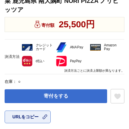
菜 鹿児島県 南大隅町 NORI PIZZA ノリピ
ッツア
25,500円
寄付額
クレジット
Amazon
ANA Pay
カード
Pay
決済方法
d払い
PayPay
決済方法ごとに決済上限額が異なります。
在庫：
○
寄付をする
URLをコピー
お気に入