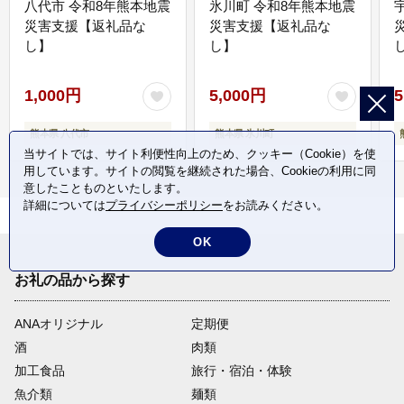
八代市 令和8年熊本地震
氷川町 令和8年熊本地震
災害支援【返礼品な
災害支援【返礼品な
し】
し】
し
1,000円
5,000円
5
熊本県 八代市
熊本県 氷川町
当サイトでは、サイト利便性向上のため、クッキー（Cookie）を使
用しています。サイトの閲覧を継続された場合、Cookieの利用に同
意したことものといたします。
詳細については
プライバシーポリシー
をお読みください。
OK
お礼の品から探す
ANAオリジナル
定期便
酒
肉類
加工食品
旅行・宿泊・体験
魚介類
麺類