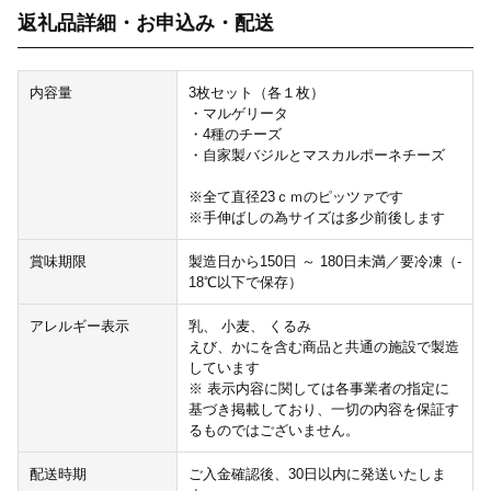
返礼品詳細・お申込み・配送
内容量
3枚セット（各１枚）
・マルゲリータ
・4種のチーズ
・自家製バジルとマスカルポーネチーズ
※全て直径23ｃｍのピッツァです
※手伸ばしの為サイズは多少前後します
賞味期限
製造日から150日 ～ 180日未満／要冷凍（-
18℃以下で保存）
アレルギー表示
乳、 小麦、 くるみ
えび、かにを含む商品と共通の施設で製造
しています
※ 表示内容に関しては各事業者の指定に
基づき掲載しており、一切の内容を保証す
るものではございません。
配送時期
ご入金確認後、30日以内に発送いたしま