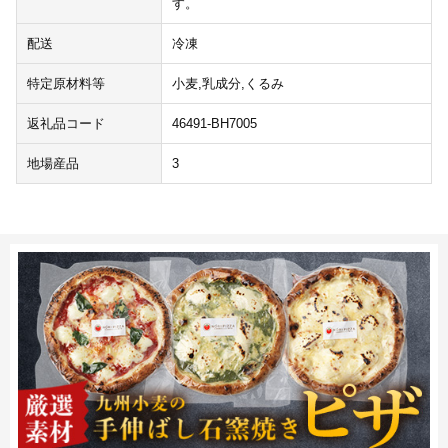
す。
配送
冷凍
特定原材料等
小麦,乳成分,くるみ
返礼品コード
46491-BH7005
地場産品
3