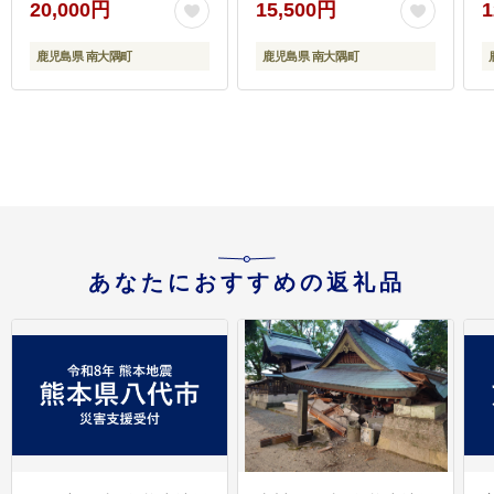
20,000円
15,500円
1
き TA-402 | ぎょうざ 餃
煎 おつまみ グルメ お取
子 ギョウザ 豚肉 ひき肉
り寄せ 鹿児島県 南大隅
鹿児島県 南大隅町
鹿児島県 南大隅町
にんにく スタミナ餃子
町 島子農園
焼くだけ 簡単 小分け 大
容量 手作り お惣菜 おか
ず 冷凍 鹿児島県 南大隅
町 田中精肉店
あなたにおすすめの返礼品