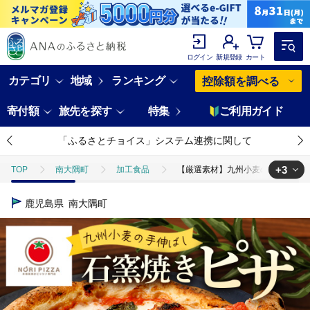
ログイン
新規登録
カート
カテゴリ
地域
ランキング
控除額を調べる
寄付額
旅先を探す
特集
ご利用ガイド
「ふるさとチョイス」システム連携に関して
+3
TOP
南大隅町
加工食品
【厳選素材】九州小麦の手伸ばし石窯焼き
TOP
加工食品
惣菜・レトルト
【厳選素材】九州小麦の手伸ばし
鹿児島県
南大隅町
TOP
加工食品
惣菜・レトルト
ほかの惣菜
【厳選素材
TOP
加工食品
ほかの加工食品
【厳選素材】九州小麦の手伸ばし