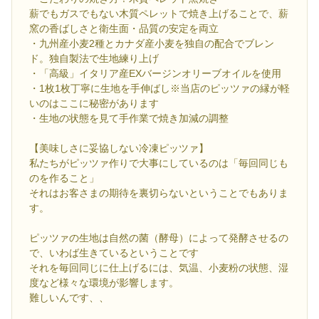
薪でもガスでもない木質ペレットで焼き上げることで、薪
窯の香ばしさと衛生面・品質の安定を両立
・九州産小麦2種とカナダ産小麦を独自の配合でブレン
ド。独自製法で生地練り上げ
・「高級」イタリア産EXバージンオリーブオイルを使用
・1枚1枚丁寧に生地を手伸ばし※当店のピッツァの縁が軽
いのはここに秘密があります
・生地の状態を見て手作業で焼き加減の調整
【美味しさに妥協しない冷凍ピッツァ】
私たちがピッツァ作りで大事にしているのは「毎回同じも
のを作ること」
それはお客さまの期待を裏切らないということでもありま
す。
ピッツァの生地は自然の菌（酵母）によって発酵させるの
で、いわば生きているということです
それを毎回同じに仕上げるには、気温、小麦粉の状態、湿
度など様々な環境が影響します。
難しいんです、、