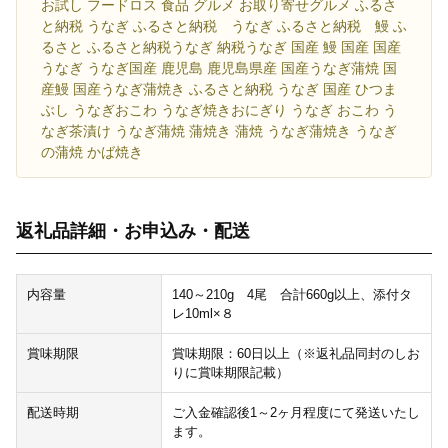
お試し フードロス 食品 グルメ お取り寄せグルメ ふるさ
と納税 うなぎ ふるさと納税 うなぎ ふるさと納税 鰻 ふ
るさと ふるさと納税うなぎ 納税うなぎ 国産 鰻 国産 国産
うなぎ うなぎ国産 鹿児島 鹿児島県産 国産うなぎ蒲焼 国
産鰻 国産うなぎ蒲焼き ふるさと納税 うなぎ 国産 ひつま
ぶし うなぎおこわ うなぎ焼きおにぎり うなぎ おこわ う
なぎ茶漬け うなぎ蒲焼 蒲焼き 蒲焼 うなぎ蒲焼き うなぎ
の蒲焼 かば焼き
返礼品詳細・お申込み・配送
内容量
140～210g 4尾 合計660g以上、添付タ
レ10ml×８
賞味期限
賞味期限：60日以上（※返礼品同封のしお
りに賞味期限記載）
配送時期
ご入金確認後1～2ヶ月程度にて発送いたし
ます。