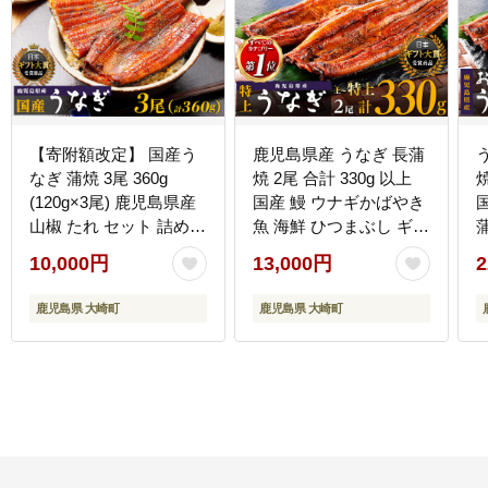
【寄附額改定】 国産う
鹿児島県産 うなぎ 長蒲
なぎ 蒲焼 3尾 360g
焼 2尾 合計 330g 以上
焼
(120g×3尾) 鹿児島県産
国産 鰻 ウナギかばやき
山椒 たれ セット 詰め合
魚 海鮮 ひつまぶし ギフ
わせ おおさき町鰻加工
ト 人気 おすすめ 大崎町
10,000円
13,000円
2
組合 ウナギ 鰻 大隅半島
大隅半島
大崎町
鹿児島県 大崎町
鹿児島県 大崎町