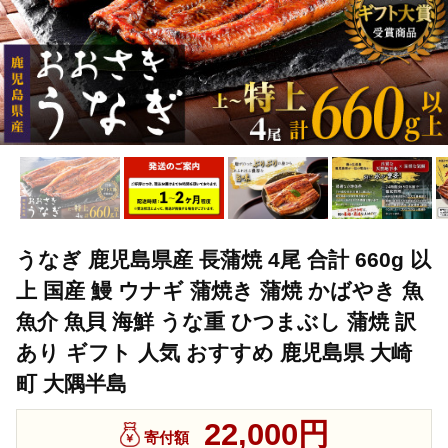
うなぎ 鹿児島県産 長蒲焼 4尾 合計 660g 以
上 国産 鰻 ウナギ 蒲焼き 蒲焼 かばやき 魚
魚介 魚貝 海鮮 うな重 ひつまぶし 蒲焼 訳
あり ギフト 人気 おすすめ 鹿児島県 大崎
町 大隅半島
22,000円
寄付額