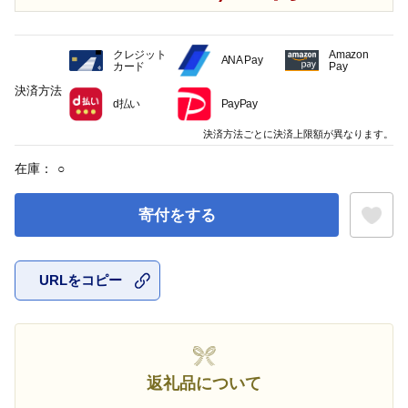
クレジット
Amazon
ANA Pay
カード
Pay
決済方法
d払い
PayPay
決済方法ごとに決済上限額が異なります。
在庫：
○
寄付をする
URLをコピー
お気に入
返礼品について