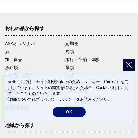
お礼の品から探す
ANAオリジナル
定期便
酒
肉類
加工食品
旅行・宿泊・体験
魚介類
麺類
日用品・雑貨
野菜
当サイトでは、サイト利便性向上のため、クッキー（Cookie）を使
パン・菓子類
電化製品
用しています。サイトの閲覧を継続された場合、Cookieの利用に同
フルーツ
卵・乳製品
意したことものといたします。
ファッション
米・穀物
詳細については
プライバシーポリシー
をお読みください。
飲料(酒以外)
返礼品なし
OK
地域から探す