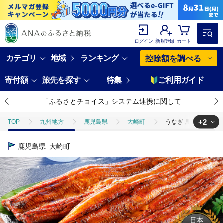
ログイン
新規登録
カート
カテゴリ
地域
ランキング
控除額を調べる
寄付額
旅先を探す
特集
ご利用ガイド
「ふるさとチョイス」システム連携に関して
+2
TOP
九州地方
鹿児島県
大崎町
うなぎ 鹿児島県産 長蒲
TOP
魚介類
うなぎ
うなぎ 鹿児島県産 長蒲焼 4尾 合計 66
鹿児島県
大崎町
TOP
加工食品
うなぎ 鹿児島県産 長蒲焼 4尾 合計 660g 以上 国