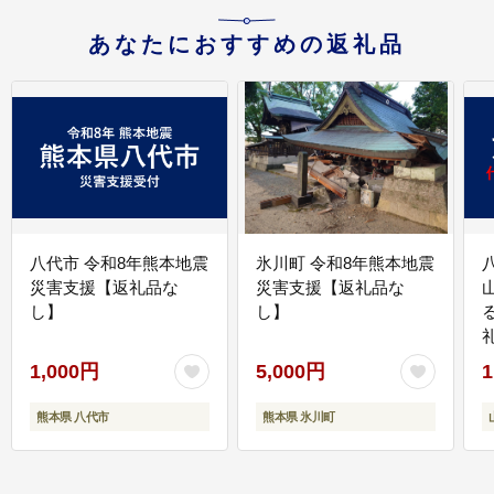
あなたにおすすめの返礼品
八代市 令和8年熊本地震
氷川町 令和8年熊本地震
災害支援【返礼品な
災害支援【返礼品な
し】
し】
1,000円
5,000円
1
熊本県 八代市
熊本県 氷川町