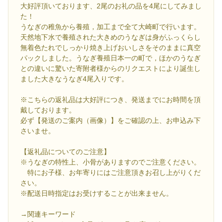
大好評頂いております、2尾のお礼の品を4尾にしてみまし
た！
うなぎの稚魚から養殖，加工まで全て大崎町で行います。
天然地下水で養殖された大きめのうなぎは身がふっくらし
無着色たれでしっかり焼き上げおいしさをそのままに真空
パックしました。うなぎ養殖日本一の町で，ほかのうなぎ
との違いに驚いた寄附者様からのリクエストにより誕生し
ました大きなうなぎ4尾入りです。
※こちらの返礼品は大好評につき、発送までにお時間を頂
戴しております。
必ず【発送のご案内（画像）】をご確認の上、お申込み下
さいませ。
【返礼品についてのご注意】
※うなぎの特性上、小骨がありますのでご注意ください。
特にお子様、お年寄りにはご注意頂きお召し上がりくだ
さい。
※配送日時指定はお受けすることが出来ません。
→関連キーワード